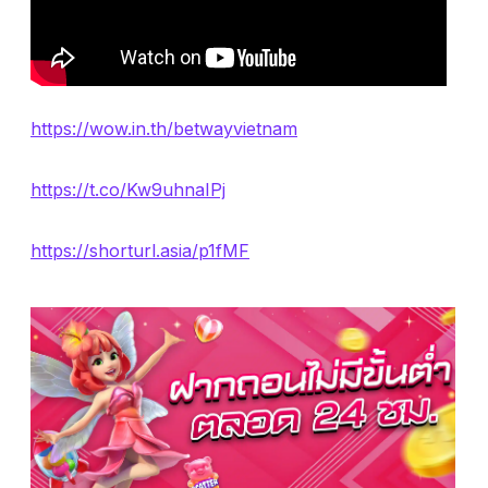
https://wow.in.th/betwayvietnam
https://t.co/Kw9uhnaIPj
https://shorturl.asia/p1fMF