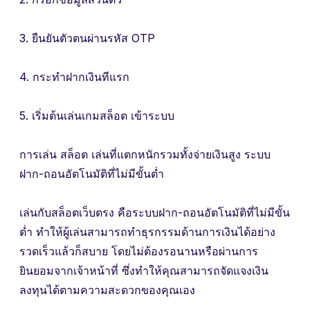
3. ยืนยันตัวตนผ่านรหัส OTP
4. กระทำฝากเงินทีแรก
5. เริ่มต้นเล่นเกมสล็อต เข้าระบบ
การเล่น สล็อต เล่นที่แตกหนักรวมทั้งจ่ายเงินสูง ระบบ
ฝาก-ถอนอัตโนมัติที่ไม่มีขั้นต่ำ
เล่นกับสล็อตเว็บตรง คือระบบฝาก-ถอนอัตโนมัติที่ไม่มีขั้น
ต่ำ ทำให้ผู้เล่นสามารถทำธุรกรรมด้านการเงินได้อย่าง
รวดเร็วแล้วก็สบาย โดยไม่ต้องรอนานหรือผ่านการ
ยินยอมจากเจ้าหน้าที่ ซึ่งทำให้คุณสามารถจัดแจงเงิน
ลงทุนได้ตามความสะดวกของคุณเอง