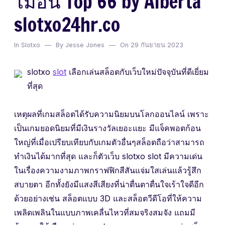
ไม่อั้น Top 66 by Alberta
slotxo24hr.co
In
Slotxo
By Jesse Jones
On
29 กันยายน 2023
slotxo
slot
เลือกเล่นสล็อตกับเว็บใหม่ปัจจุบันที่ดีเยี่ยม
ที่สุด
เหตุผลที่เกมสล็อตได้รับความนิยมบนโลกออนไลน์ เพราะ
เป็นเกมยอดนิยมที่มีเงินรางวัลเยอะแยะ มีแจ็คพอตก้อน
ใหญ่ที่เมื่อเปรียบเทียบกับเกมตัวอื่นๆสล็อตถือว่าสามารถ
ทำเงินได้มากที่สุด และก็ตัวเว็บ slotxo slot มีความเด่น
ในเรื่องความงามภาพกราฟฟิกสีสันแจ่มใสเล่นแล้วรู้สึก
สบายตา อีกทั้งยังมีแสงสีเสียงที่น่าตื่นตาตื่นใจเร้าใจดีอีก
ด้วยอย่างเช่น สล็อตแบบ 3D และสล็อตวีดีโอที่ให้ความ
เพลิดเพลินในแบบภาพเคลื่นไหวที่สมจริงสมจัง แถมมี