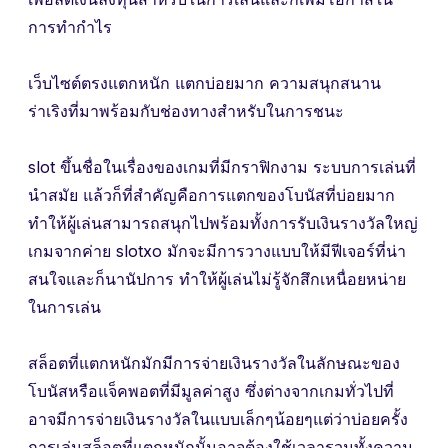
การทำกำไร
เว็บไซต์ตรงแตกหนัก แตกบ่อยมาก ความสนุกสนาน
ร่าเริงที่มาพร้อมกับช่องทางสำหรับในการชนะ
slot ขึ้นชื่อในเรื่องของเกมที่มีกราฟิกงาม ระบบการเล่นที่
นำสมัย แล้วก็ที่สำคัญคือการแตกของโบนัสที่บ่อยมาก
ทำให้ผู้เล่นสามารถสนุกไปพร้อมทั้งการรับเงินรางวัลใหญ่
เกมจากค่าย slotxo มักจะมีการวางแบบให้มีฟีเจอร์ที่น่า
สนใจและก็นานัปการ ทำให้ผู้เล่นไม่รู้จักสึกเหนื่อยหน่าย
ในการเล่น
สล็อตที่แตกหนักมักมีการจ่ายเงินรางวัลในลักษณะของ
โบนัสหรือแจ็คพอตที่มีมูลค่าสูง ซึ่งต่างจากเกมทั่วไปที่
อาจมีการจ่ายเงินรางวัลในแบบเล็กๆน้อยๆแต่ว่าบ่อยครั้ง
การเล่นสล็อตที่แตกหนักนั้นอาจต้องใช้เวลารวมทั้งความ