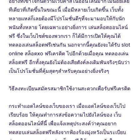
อย่างที่เข้าใจกันดีว่ามีเว็บคาสิโนออนไลน์มากไม่น้อยเลย
ทีเดียวที่เกิดขึ้นในขณะนี้ เมื่อมีหลายเว็บเกิดขึ้น เว็บทั้ง
หลายแหล่ก็เลยต้องมีโปรโมชั่นดีๆที่จะมามอบให้กับนัก
พนันทั้งหลาย โดยเฉพาะอย่างยิ่งการ เล่นสล็อตออนไลน์
ฟรี ซึ่งในเว็บไซต์ของพวกเรา ก็ได้มีการเปิดให้คุณได้
ทดลองเล่นสล็อตฟรีเช่นกัน นอกจากนี้คุณยังจะได้รับ slot
online สล็อตxo ฟรีเครดิต ไปอีกด้วยเมื่อคุณ ทดลองเล่น
สล็อตฟรี อีกทั้งคุณยังไม่ต้องเสียตังค์ลงเดิมพันจริงๆนับว่า
เป็นโปรโมชั่นที่คุ้มสุดๆสำหรับคุณอย่างยิ่งจริงๆ
วิธีลงทะเบียนสมัครสมาชิกใช้งานสะดวกเพื่อรับฟรีเครดิต
กระทำแอดไลน์ของเว็บของเรา เมื่อแอดไลน์ของเว็บไป
เรียบร้อย ให้คุณทำการส่งข้อความไปยังไลน์ของ เว็บ
สล็อตออนไลน์ที่นึ้ เพื่อแจ้งเหตุประสงค์ว่าคุณอยาก
ทดสอบเล่นสล็อตฟรีหลังจากฟ้องร้องมุ่งหวังเป็นระเบียบ