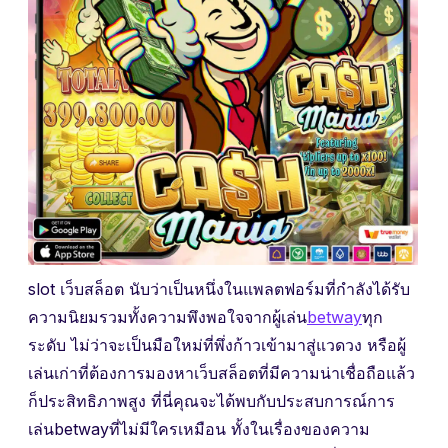
slot เว็บสล็อต นับว่าเป็นหนึ่งในแพลตฟอร์มที่กำลังได้รับ
ความนิยมรวมทั้งความพึงพอใจจากผู้เล่น
betway
ทุก
ระดับ ไม่ว่าจะเป็นมือใหม่ที่พึ่งก้าวเข้ามาสู่แวดวง หรือผู้
เล่นเก่าที่ต้องการมองหาเว็บสล็อตที่มีความน่าเชื่อถือแล้ว
ก็ประสิทธิภาพสูง ที่นี่คุณจะได้พบกับประสบการณ์การ
เล่นbetwayที่ไม่มีใครเหมือน ทั้งในเรื่องของความ