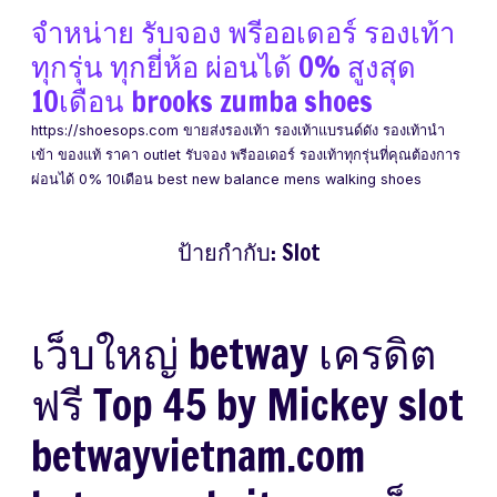
Skip
จำหน่าย รับจอง พรีออเดอร์ รองเท้า
to
ทุกรุ่น ทุกยี่ห้อ ผ่อนได้ 0% สูงสุด
content
10เดือน brooks zumba shoes
https://shoesops.com ขายส่งรองเท้า รองเท้าแบรนด์ดัง รองเท้านำ
เข้า ของแท้ ราคา outlet รับจอง พรีออเดอร์ รองเท้าทุกรุ่นที่คุณต้องการ
ผ่อนได้ 0% 10เดือน best new balance mens walking shoes
ป้ายกำกับ:
Slot
เว็บใหญ่ betway เครดิต
ฟรี Top 45 by Mickey slot
betwayvietnam.com