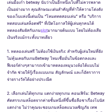
เล่นมือเก๋า betway นับว่าเป็นอีกหนึ่งเว็บที่ไม่ควรพลาด
เป็นอย่างมาก คุณลักษณะเด่นสำคัญที่ทำให้ความโด่งดัง
ของเว็บแห่งนี้เด่นเป็น “โหมดทดสอบเล่น” หรือ “บริการ
ทดสอบเล่นสล็อตฟรี” ที่เปิดโอกาสให้ผู้เล่นทุกคนได้
ทดลองสัมผัสกับเกม
slot
มากมายต้นแบบ โดยไม่ต้องเสีย
เงินจริงแม้กระทั้งบาทเดียว
1. ทดลองเล่นฟรี ไม่ต้องใช้เงินจริง: สำหรับผู้เล่นใหม่ที่ยัง
ไม่คุ้นเคยกับเกมBetway ไหมเชื่อมั่นในข้อตกลงและ
ฟีเจอร์ต่างๆสามารถเข้ามาทดลองหมุนวงล้อได้แบบไม่
จำกัด ช่วยให้รู้เรื่องแบบเกม สัญลักษณ์ และก็อัตราการ
จ่ายรางวัลได้อย่างประณีต
2. เลือกเล่นได้ทุกเกม แตกง่ายทุกเกม คอนเฟิร์ม: Betway
คัดสรรเกมสล็อตจากค่ายชั้นหนึ่งที่ขึ้นชื่อลือชาเรื่องโบนัส
แตกง่าย ไม่ว่าคุณจะชอบเกมสล็อตแนวเผชิญภัย เทพ