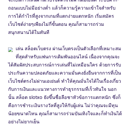
ถอนแบบไม่มีอย่างต่ำ แล้วก็ความรู้ความเข้าใจสำหรับ
การได้กำไรที่สูงจากเกมที่แตกง่ายแตกหนัก เริ่มสมัคร
เว็บไซต์ง่ายๆเพียงไม่กี่ขั้นตอน คุณก็สามารถร่วม
สนุกสนานได้ในทันที
เล่น สล็อตเว็บตรง ผ่านเว็บตรงเป็นตัวเลือกที่เหมาะสม
ที่สุดสำหรับแฟนการเดิมพันออนไลน์ เนื่องจากคุณจะ
ได้สัมผัสประสบการณ์การเล่นที่ไม่เหมือนใคร ด้วยการรับ
ประกันความปลอดภัยและความมั่นคงยั่งยืนจากการที่เป็น
เว็บไซต์ตรงไม่ผ่านเอเย่นต์ ทำให้คุณมั่นใจได้ในเรื่องเกี่ยว
กับการเงินและแนวทางการทำธุรกรรมที่เร็วทันใจ นอก
นั้น สล็อต slotxo ยังขึ้นชื่อลือชาหัวข้อการแตกหนัก ซึ่งก็
คือการชำระเงินรางวัลที่สูงให้กับผู้เล่น ไม่ว่าคุณจะมีทุน
น้อยขนาดไหน คุณก็สามารถร่วมบันเทิงใจและก็ทำเงินได้
อย่างไม่ยากเย็น