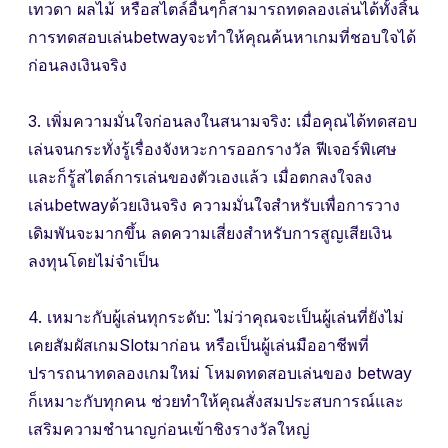
เทวดา ผลไม้ หรือสไตล์อื่นๆก็สามารถทดลองเล่นได้ทั้งสิ้น
การทดสอบเล่นbetwayจะทำให้คุณค้นหาเกมที่ชอบใจได้
ก่อนลงเงินจริง
3. เพิ่มความมั่นใจก่อนลงในสนามจริง: เมื่อคุณได้ทดสอบ
เล่นจนกระทั่งรู้เรื่องจังหวะการออกรางวัล ฟีเจอร์พิเศษ
และก็รู้สไตล์การเล่นของตัวเองแล้ว เมื่อตกลงใจลง
เล่นbetwayด้วยเงินจริง ความมั่นใจสำหรับเพื่อการวาง
เดิมพันจะมากขึ้น ลดความเสี่ยงสำหรับการสูญเสียเงิน
ลงทุนโดยไม่จำเป็น
4. เหมาะกับผู้เล่นทุกระดับ: ไม่ว่าคุณจะเป็นผู้เล่นที่ยังไม่
เคยสัมผัสเกมSlotมาก่อน หรือเป็นผู้เล่นมืออาชีพที่
ปรารถนาทดลองเกมใหม่ โหมดทดสอบเล่นของ betway
ก็เหมาะกับทุกคน ช่วยทำให้คุณสั่งสมประสบการณ์และ
เสริมความชำนาญก่อนเข้าชิงรางวัลใหญ่