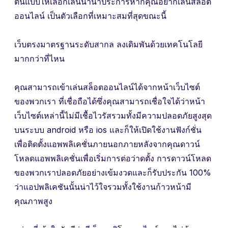
ต้นแบบให้เลือกเล่นนานาประการหากคุณอยากเล่นสล็อต
ออนไลน์ เป็นตัวเลือกที่เหมาะสมที่สุดขณะนี้
เว็บตรงมาตรฐานระดับสากล ลงเดิมพันด้วยเทคโนโลยี
มากกว่าที่ไหน
คุณสามารถเข้าเล่นสล็อตออนไลน์ได้จากหน้าเว็บไซต์
ของพวกเรา ที่เชื่อถือได้ซึ่งคุณสามารถเชื่อใจได้ว่าหน้า
เว็บไซต์เหล่านี้ไม่มีเชื้อไวรัสรวมทั้งมีความปลอดภัยสูงสุด
บนระบบ android หรือ ios และก็ให้เปิดใช้งานฟังก์ชั่น
เพื่อติดตั้งแอพพลิเคชั่นภายนอกภายหลังจากคุณดาวน์
โหลดแอพพลิเคชั่นเพื่อเริ่มการต่อว่าดตั้ง การดาวน์โหลด
ของพวกเราปลอดภัยอย่างเข้มงวดและก็รับประกัน 100%
ว่าแอปพลิเคชันนั้นน่าไว้ใจรวมทั้งใช้งานก้าวหน้ามี
คุณภาพสูง