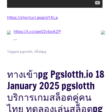
https://shorturl.asia/gYALa
https://t.co/aw02yboAZP
…
Tagged
pgslotth
,
สล็อตpg
ทางเข้าpg Pgslotth.io 18
January 2025 pgslotth
บริการเกมสล็อตคู่คน
ไทย ทดลองเล่นสล็อตpg