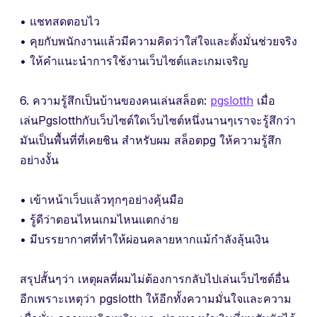
• แชทสดตอบไว
• คุยกับพนักงานแล้วมีความคิดว่าใส่ใจและตั้งมั่นช่วยจริง
• ให้คำแนะนำการใช้งานเว็บไซต์และเกมเจริญ
6. ความรู้สึกเป็นบ้านของคนเล่นสล็อต:
pgslotth
เมื่อ
เล่นPgslotthกับเว็บไซต์ใดเว็บไซต์หนึ่งนานๆเราจะรู้สึกว่า
มันเป็นพื้นที่ที่เคยชิน สำหรับผม สล็อตpg ให้ความรู้สึก
อย่างงั้น
• เข้าหน้าเว็บแล้วทุกๆอย่างคุ้นมือ
• รู้ดีว่าตอนไหนเกมไหนแตกง่าย
• มีบรรยากาศที่ทำให้ผ่อนคลายหากแม้กำลังลุ้นเงิน
สรุปสั้นๆว่า เหตุผลที่ผมไม่ต้องการกลับไปเล่นเว็บไซต์อื่น
อีกเพราะเหตุว่า pgslotth ให้อีกทั้งความมั่นใจและความ