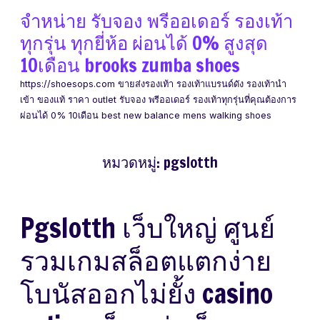
Skip
จำหน่าย รับจอง พรีออเดอร์ รองเท้า
to
ทุกรุ่น ทุกยี่ห้อ ผ่อนได้ 0% สูงสุด
content
10เดือน brooks zumba shoes
https://shoesops.com ขายส่งรองเท้า รองเท้าแบรนด์ดัง รองเท้านำ
เข้า ของแท้ ราคา outlet รับจอง พรีออเดอร์ รองเท้าทุกรุ่นที่คุณต้องการ
ผ่อนได้ 0% 10เดือน best new balance mens walking shoes
หมวดหมู่:
pgslotth
Pgslotth เว็บใหญ่ ศูนย์
รวมเกมสล็อตแตกง่าย
โบนัสออกไม่ยั้ง casino