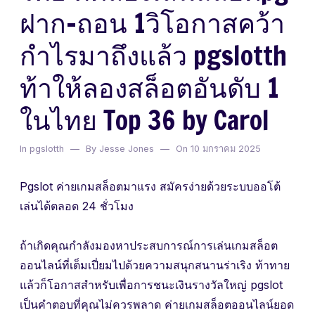
ฝาก-ถอน 1วิโอกาสคว้า
กำไรมาถึงแล้ว pgslotth
ท้าให้ลองสล็อตอันดับ 1
ในไทย Top 36 by Carol
In
pgslotth
By Jesse Jones
On
10 มกราคม 2025
Pgslot ค่ายเกมสล็อตมาแรง สมัครง่ายด้วยระบบออโต้
เล่นได้ตลอด 24 ชั่วโมง
ถ้าเกิดคุณกำลังมองหาประสบการณ์การเล่นเกมสล็อต
ออนไลน์ที่เต็มเปี่ยมไปด้วยความสนุกสนานร่าเริง ท้าทาย
แล้วก็โอกาสสำหรับเพื่อการชนะเงินรางวัลใหญ่ pgslot
เป็นคำตอบที่คุณไม่ควรพลาด ค่ายเกมสล็อตออนไลน์ยอด