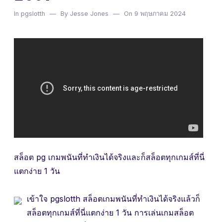
In
pgslotth
By Jesse Jones
On
9 พฤษภาคม 2024
สล็อต pg เกมพนันที่ทำเงินได้จริงและก็สล็อตทุกเกมส์ที่นี่
แตกง่าย 1 วัน
เข้าใจ pgslotth สล็อตเกมพนันที่ทำเงินได้จริงแล้วก็
สล็อตทุกเกมส์ที่นี่แตกง่าย 1 วัน การเล่นเกมสล็อต