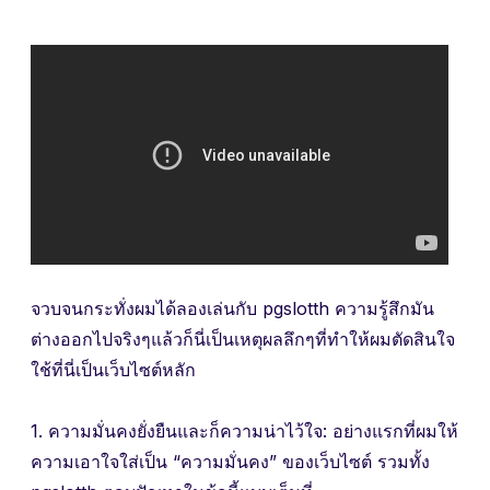
จวบจนกระทั่งผมได้ลองเล่นกับ pgslotth ความรู้สึกมัน
ต่างออกไปจริงๆแล้วก็นี่เป็นเหตุผลลึกๆที่ทำให้ผมตัดสินใจ
ใช้ที่นี่เป็นเว็บไซต์หลัก
1. ความมั่นคงยั่งยืนและก็ความน่าไว้ใจ: อย่างแรกที่ผมให้
ความเอาใจใส่เป็น “ความมั่นคง” ของเว็บไซต์ รวมทั้ง