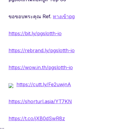
ขอขอบพระคุณ Ref.
ทางเข้าpg
https://bit.ly/pgslotth-io
https://rebrand.ly/pgslotth-io
https://wow.in.th/pgslotth-io
https://cutt.ly/Fe2uwjnA
https://shorturl.asia/YT7KN
https://t.co/jXB0dSwR8z
…