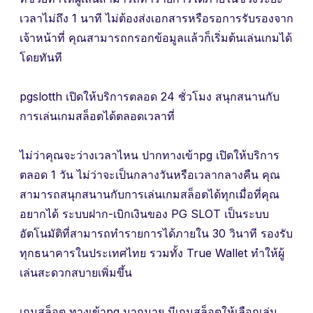
เวลาไม่ถึง 1 นาที ไม่ต้องส่งเอกสารหรือรอการรับรองจาก
เจ้าหน้าที่ คุณสามารถกรอกข้อมูลแล้วก็เริ่มต้นเล่นเกมได้
โดยทันที
pgslotth เปิดให้บริการตลอด 24 ชั่วโมง สนุกสนานกับ
การเล่นเกมสล็อตได้ตลอดเวลาที่
ไม่ว่าคุณจะว่างเวลาไหน ปากทางเข้าpg เปิดให้บริการ
ตลอด 1 วัน ไม่ว่าจะเป็นกลางวันหรือเวลากลางคืน คุณ
สามารถสนุกสนานกับการเล่นเกมสล็อตได้ทุกเมื่อที่คุณ
อยากได้ ระบบฝาก-เบิกเงินของ PG SLOT เป็นระบบ
อัตโนมัติที่สามารถทำรายการได้ภายใน 30 วินาที รองรับ
ทุกธนาคารในประเทศไทย รวมทั้ง True Wallet ทำให้ผู้
เล่นสะดวกสบายเพิ่มขึ้น
เกมสล็อต ทางเข้าpg มากมาย มีเกมสล็อตให้เลือกเล่น