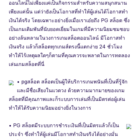
ออนไลน์ไม่เพียงแค่เป็นกิจกรรมสำหรับความสนุกสนาน
เพียงแค่นั้น แต่ว่ายังเป็นโอกาสที่ทำให้ผู้เล่นได้โอกาสทำ
เงินได้จริง โดยเฉพาะอย่างยิ่งเมื่อเราเอ๋ยถึง PG สล็อต ซึ่ง
เป็นเกมเดิมพันที่นับยอดเยี่ยมในเกมที่มีความนิยมชมชอบ
อย่างล้นหลามในวงการเกมสล็อตออนไลน์ มีโอกาสทำ
เงินจริง แล้วก็สล็อตทุกเกมส์ตรงนี้แตกง่าย 24 ชั่วโมง
ทำให้ไร้เหตุผลใดๆก็ตามที่คุณควรจะพลาดในการทดลอง
เล่นเกมสล็อตที่นี่
• pgสล็อต สล็อตเป็นผู้ให้บริการเกมพนันที่เป็นที่รู้จัก
และมีชื่อเสียงในแวดวง ด้วยความมากมายของเกม
สล็อตที่มีคุณภาพและก็ระบบการเล่นที่เป็นมิตรต่อผู้เล่น
ทำให้ได้รับความนิยมอย่างยิ่งในวงการ
• PG สล็อตมีระบบการชำระเงินที่เป็นมิตรแล้วก็เป็น
ประจำ ซึ่งทำให้ผู้เล่นมีโอกาสทำเงินจริงได้อย่างมั่น