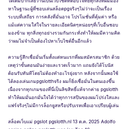
ได้เต็มปากเลยว่านี่เป็นเว็บไซต์ที่ตอบโจทย์ทุกสิ่งที่ผมมอง
หาในฐานะผู้ที่ชอบเล่นสล็อตpgจริงๆไม่ว่าจะเป็นเรื่อง
ระบบที่เสถียร การคลังที่มั่นอาจ โปรโมชั่นที่คุ้มค่า หรือ
แม้แต่ความใส่ใจในรายละเอียดนิดๆหน่อยๆที่เว็บอื่นชอบ
มองข้าม ทุกสิ่งทุกอย่างรวมกันกระทั่งทำให้ผมมีความคิด
ว่าผมไม่จำเป็นต้องไปหาเว็บไซต์อื่นอีกแล้ว
ความรู้สึกเชื่อมั่นเริ่มตั้งแต่หนแรกที่ผมสมัครสมาชิก ด้วย
เหตุว่าขั้นตอนมันง่ายและรวดเร็วมาก แถมยังได้โบนัส
ต้อนรับทันทีโดยไม่ต้องทำอะไรยุ่งยาก หลังจากนั้นพอใช้
ได้ลองเล่นเกมpgslotthจริง ผมก็ยิ่งเชื่อมั่นในตนเองขึ้น
เนื่องจากทุกเกมของที่นี่เป็นลิขสิทธิ์แท้จากค่าย pgslotth
ทำให้ผมมั่นอกมั่นใจได้ว่าทุกการสปินของผมโปร่งใสและ
แฟร์จริงๆไม่มีการล็อกยูสหรือปรับเรทเพื่อเอาเปรียบผู้เล่น
สล็อตเว็บแม่ pgslot pgslotth.nl 13 ต.ค. 2025 Adolfo