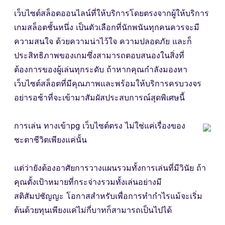
เว็บไซต์สล็อตออนไลน์ที่ให้บริการโดยตรงจากผู้ให้บริการ
เกมสล็อตชั้นหนึ่ง เป็นตัวเลือกที่นักพนันทุกคนควรจะมี
ความสนใจ ด้วยความน่าไว้ใจ ความปลอดภัย และก็
ประสิทธิภาพของเกมซึ่งสามารถตอบสนองในสิ่งที่
ต้องการของผู้เล่นทุกระดับ ถ้าหากคุณกำลังมองหา
เว็บไซต์สล็อตที่มีคุณภาพและพร้อมให้บริการครบวงจร
อย่ารอช้าที่จะเข้ามาสัมผัสประสบการณ์สุดพิเศษนี้
การเล่น ทางเข้าpg เว็บไซต์ตรง ไม่ใช่แค่เรื่องของ
ชะตาชีวิตเพียงแค่นั้น
แต่ว่ายังต้องอาศัยการวางแผนรวมทั้งการเล่นที่มีวินัย ถ้า
คุณตั้งเป้าหมายที่กระจ่างรวมทั้งเล่นอย่างมี
สติสัมปชัญญะ โอกาสสำหรับเพื่อการทำกำไรแม้จะเริ่ม
ต้นด้วยทุนเพียงแค่ไม่กี่บาทก็สามารถเป็นไปได้