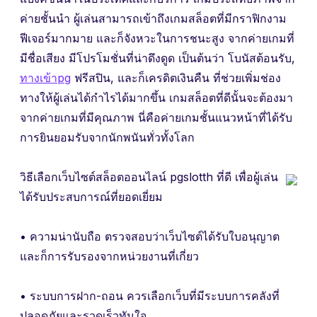
ค่ายชั้นนำ ผู้เล่นสามารถเข้าถึงเกมสล็อตที่มีกราฟิกงาม
ฟีเจอร์มากมาย และก็จังหวะในการชนะสูง จากค่ายเกมที่
มีชื่อเสียง มีโปรโมชั่นที่น่าดึงดูด เป็นต้นว่า โบนัสต้อนรับ,
ทางเข้าpg
ฟรีสปิน, และก็เครดิตเงินคืน ที่ช่วยเพิ่มช่อง
ทางให้ผู้เล่นได้กำไรได้มากขึ้น เกมสล็อตที่ดีนั้นจะต้องมา
จากค่ายเกมที่มีคุณภาพ นี่คือค่ายเกมชั้นแนวหน้าที่ได้รับ
การยินยอมรับจากนักพนันทั่วทั้งโลก
วิธีเลือกเว็บไซต์สล็อตออนไลน์ pgslotth ที่ดี เพื่อผู้เล่น
ได้รับประสบการณ์ที่ยอดเยี่ยม
• ความน่านับถือ ตรวจสอบว่าเว็บไซต์ได้รับใบอนุญาต
และก็การรับรองจากหน่วยงานที่เกี่ยว
• ระบบการฝาก-ถอน ควรเลือกเว็บที่มีระบบการคลังที่
ปลอดภัยและรวดเร็วทันใจ