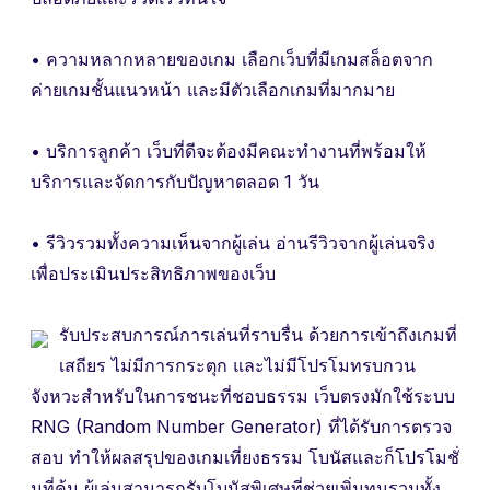
• ความหลากหลายของเกม เลือกเว็บที่มีเกมสล็อตจาก
ค่ายเกมชั้นแนวหน้า และมีตัวเลือกเกมที่มากมาย
• บริการลูกค้า เว็บที่ดีจะต้องมีคณะทำงานที่พร้อมให้
บริการและจัดการกับปัญหาตลอด 1 วัน
• รีวิวรวมทั้งความเห็นจากผู้เล่น อ่านรีวิวจากผู้เล่นจริง
เพื่อประเมินประสิทธิภาพของเว็บ
รับประสบการณ์การเล่นที่ราบรื่น ด้วยการเข้าถึงเกมที่
เสถียร ไม่มีการกระตุก และไม่มีโปรโมทรบกวน
จังหวะสำหรับในการชนะที่ชอบธรรม เว็บตรงมักใช้ระบบ
RNG (Random Number Generator) ที่ได้รับการตรวจ
สอบ ทำให้ผลสรุปของเกมเที่ยงธรรม โบนัสและก็โปรโมชั่
นที่คุ้ม ผู้เล่นสามารถรับโบนัสพิเศษที่ช่วยเพิ่มทุนรวมทั้ง