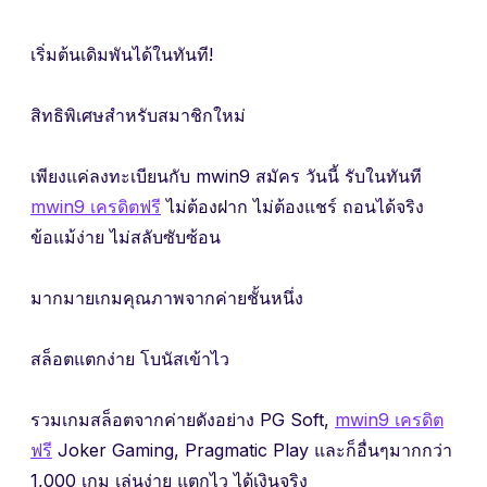
เริ่มต้นเดิมพันได้ในทันที!
สิทธิพิเศษสำหรับสมาชิกใหม่
เพียงแค่ลงทะเบียนกับ mwin9 สมัคร วันนี้ รับในทันที
mwin9 เครดิตฟรี
ไม่ต้องฝาก ไม่ต้องแชร์ ถอนได้จริง
ข้อแม้ง่าย ไม่สลับซับซ้อน
มากมายเกมคุณภาพจากค่ายชั้นหนึ่ง
สล็อตแตกง่าย โบนัสเข้าไว
รวมเกมสล็อตจากค่ายดังอย่าง PG Soft,
mwin9 เครดิต
ฟรี
Joker Gaming, Pragmatic Play และก็อื่นๆมากกว่า
1,000 เกม เล่นง่าย แตกไว ได้เงินจริง