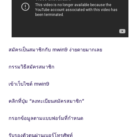
สมัครเป็นสมาชิกกับ mwin9 ง่ายดายมากเลย
กรรมวิธีสมัครสมาชิก
เข้าเว็บไซต์ mwin9
คลิกที่ปุ่ม “ลงทะเบียนสมัครสมาชิก”
กรอกข้อมูลตามแบบฟอร์มที่กำหนด
รับรองตัวตนผ่านเบอร์โทรศัพท์