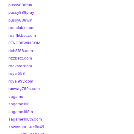
pussy888fun
pussy888play
pussy888win
ramclubx.com
realflikbet.com
RENO88WIN.COM
rich8188.com
rizzbetx.com
rockstar66m
royal558
royal99y.com
runway789s.com
sagame
sagame168
sagame168th
sagame168th.com
sawan888 เครดิตฟรี