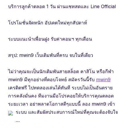
บริการลูกค้าตลอด 1 วัน ผ่านแชทสดและ Line Official
โปรโมชั่นจัดหนัก อัปเดตใหม่ทุกสัปดาห์
ระบบแนะนำเพื่อนฝูง รับค่าคอมฯ ทุกเดือน
สรุป: mwin9 เว็บเดิมพันที่ครบ จบในที่เดียว
ไม่ว่าคุณจะเป็นนักเดิมพันสายสล็อต คาสิโน หรือกีฬา
mwin9 มีทุกอย่างที่ตอบโจทย์ สมัครวันนี้รับ
mwin9
เครดิตฟรี ไปทดลองเล่นได้ทันที ระบบไม่เป็นอันตราย
การคลังมั่นคง ทีมงานมือโปรคอยให้บริการคุณตลอด
ระยะเวลา อย่าพลาดโอกาสดีๆแบบนี้ ลอง mwin9 เข้า
ระบบ และสัมผัสประสบการณ์ใหม่ที่คุณจะต้องจับใจ
…