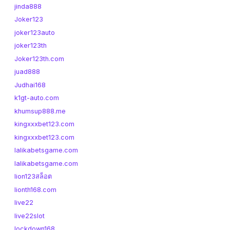
jinda888
Joker123
joker123auto
joker123th
Joker123th.com
juad888
Judhai168
k1gt-auto.com
khumsup888.me
kingxxxbet123.com
kingxxxbet123.com
lalikabetsgame.com
lalikabetsgame.com
lion123สล็อต
lionth168.com
live22
live22slot
lockdown168