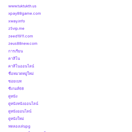
www.tuktukth.us
xpay88game.com
xway.info
z5vip.me
zeed1911.com
zeus88new.com
การเรียน
คาสิโน
คาสิโนออนไลน์
ชื่อหมวดหมู่ใหม่
ซอยเบท
ซีเกมส์68
ดูหนัง
ดูหนังหนังออนไลน์
ดูหนังออนไลน์
ดูหนังใหม่
ทดลองเล่นpg