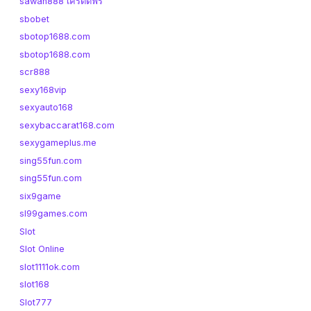
sawan888 เครดิตฟรี
sbobet
sbotop1688.com
sbotop1688.com
scr888
sexy168vip
sexyauto168
sexybaccarat168.com
sexygameplus.me
sing55fun.com
sing55fun.com
six9game
sl99games.com
Slot
Slot Online
slot1111ok.com
slot168
Slot777