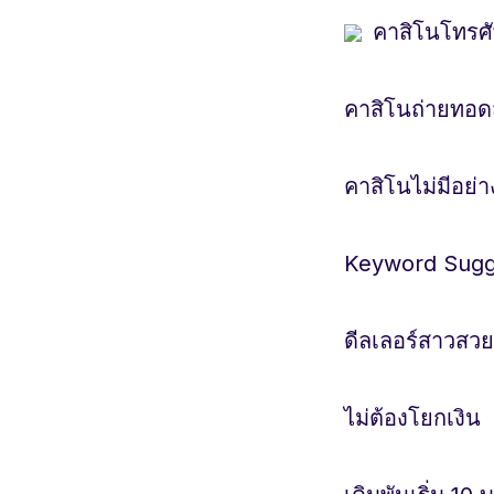
คาสิโนโทรศัพ
คาสิโนถ่ายทอ
คาสิโนไม่มีอย่า
Keyword Sugg
ดีลเลอร์สาวสวย
ไม่ต้องโยกเงิน