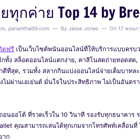
ยทุกค่าย Top 14 by Bre
om
,
pananthai99.com
By Jesse Jones
On
17 พฤษภ
ิตฟรี
เป็นเว็บไซต์พนันออนไลน์ที่ให้บริการแบบครบ
อีกทั้ง สล็อตออนไลน์แตกง่าย, คาสิโนสดถ่ายทอดสด
ีที่สุด, รวมทั้ง สลากกินแบ่งออนไลน์จ่ายเต็มบาทละ 
ไม่ผ่านเอเย่นต์ มั่นใจในประสิทธิภาพ ไม่เป็นอันตร
อนออโต้ ที่รวดเร็วใน 10 วินาที รองรับทุกธนาคาร ร
et คุณสามารถเล่นได้ทุกเกมจากโทรศัพท์เคลื่อนที่ 
งยาก