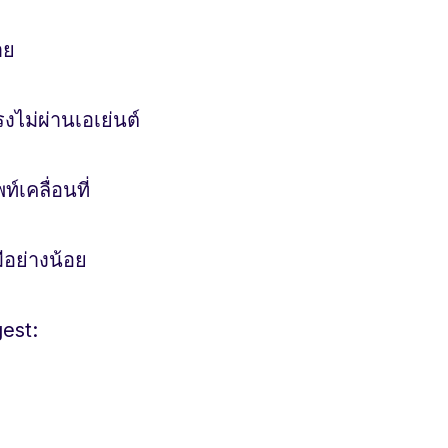
าย
งไม่ผ่านเอเย่นต์
์เคลื่อนที่
ีอย่างน้อย
est: