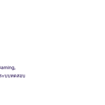
Gaming,
 มีระบบทดสอบ