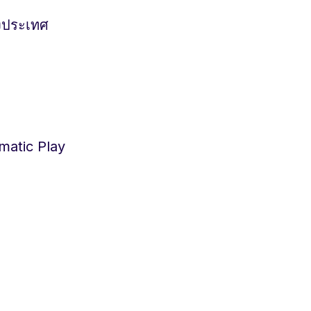
ั้งประเทศ
matic Play