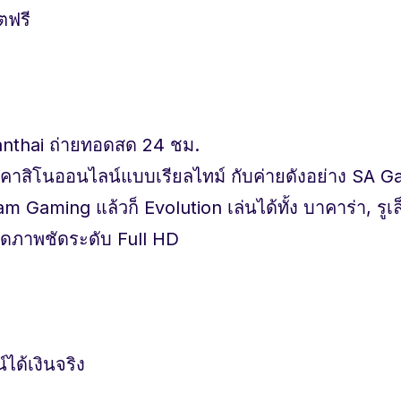
ตฟรี
nthai ถ่ายทอดสด 24 ชม.
 คาสิโนออนไลน์แบบเรียลไทม์ กับค่ายดังอย่าง SA 
 Gaming แล้วก็ Evolution เล่นได้ทั้ง บาคาร่า, รูเล็
ดภาพชัดระดับ Full HD
ได้เงินจริง