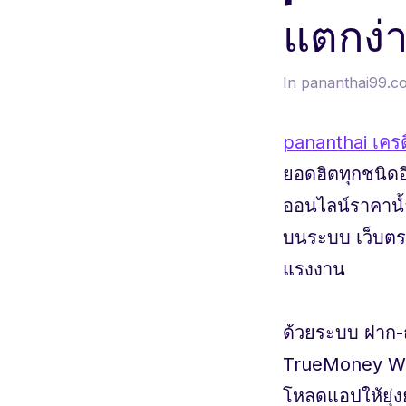
แตกง่า
In
pananthai99.c
pananthai เครด
ยอดฮิตทุกชนิด
ออนไลน์ราคาน้ำด
บนระบบ เว็บตรง
แรงงาน
ด้วยระบบ ฝาก-ถ
TrueMoney Wall
โหลดแอปให้ยุ่