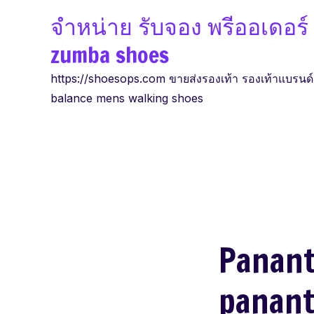
Skip
จำหน่าย รับจอง พรีออเดอร์ ร
to
zumba shoes
content
https://shoesops.com ขายส่งรองเท้า รองเท้าแบรนด์ดั
balance mens walking shoes
Panant
panant