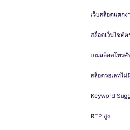
เว็บสล็อตแตกง่
สล็อตเว็บไซต์ตร
เกมสล็อตโทรศัพท
สล็อตวอเลทไม่ม
Keyword Sugg
RTP สูง