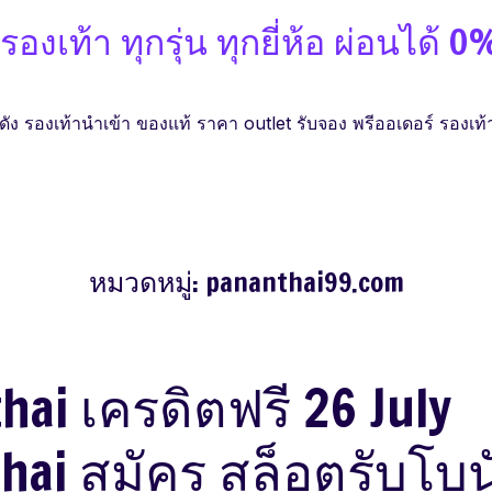
องเท้า ทุกรุ่น ทุกยี่ห้อ ผ่อนได้ 0
ง รองเท้านำเข้า ของแท้ ราคา outlet รับจอง พรีออเดอร์ รองเท้า
หมวดหมู่:
pananthai99.com
hai เครดิตฟรี 26 July
hai สมัคร สล็อตรับโบน