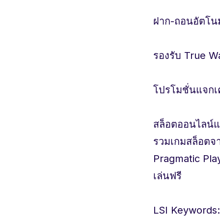
ฝาก-ถอนอัตโนมั
รองรับ True Wa
โปรโมชั่นแจกเค
สล็อตออนไลน์แต
รวมเกมสล็อตจา
Pragmatic Play
เล่นฟรี
LSI Keywords: