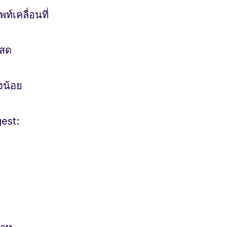
ท์เคลื่อนที่
ดสด
งน้อย
est: