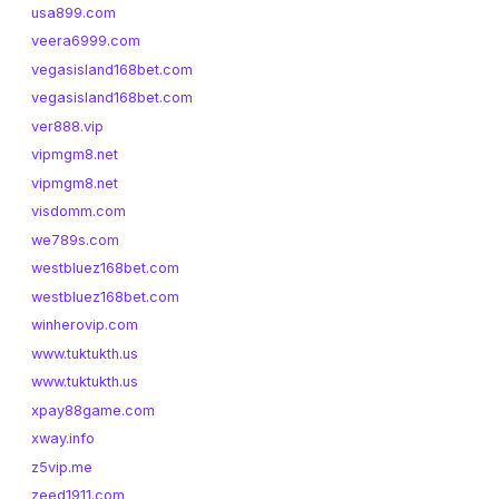
usa899.com
veera6999.com
vegasisland168bet.com
vegasisland168bet.com
ver888.vip
vipmgm8.net
vipmgm8.net
visdomm.com
we789s.com
westbluez168bet.com
westbluez168bet.com
winherovip.com
www.tuktukth.us
www.tuktukth.us
xpay88game.com
xway.info
z5vip.me
zeed1911.com