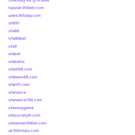
tookhuay 88 ถูกหวย88
topstar359win.com
udee365day.com
ufa191
ufa88
Ufa89bet
ufa9
ufabet
ufabetxx
ufad168.com
ufaheno88.com
ufam11.com
ufanance
ufanance789.com
ufasexygame
ufasocietyth.com
ufawinner99bet.com
uk369clubs.com