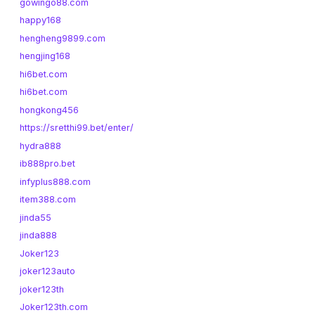
gowingo88.com
happy168
hengheng9899.com
hengjing168
hi6bet.com
hi6bet.com
hongkong456
https://sretthi99.bet/enter/
hydra888
ib888pro.bet
infyplus888.com
item388.com
jinda55
jinda888
Joker123
joker123auto
joker123th
Joker123th.com