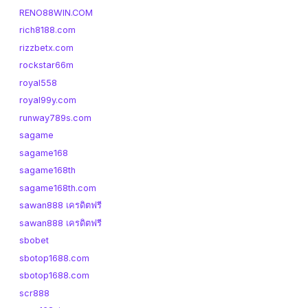
RENO88WIN.COM
rich8188.com
rizzbetx.com
rockstar66m
royal558
royal99y.com
runway789s.com
sagame
sagame168
sagame168th
sagame168th.com
sawan888 เครดิตฟรี
sawan888 เครดิตฟรี
sbobet
sbotop1688.com
sbotop1688.com
scr888