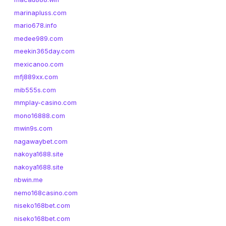
marinapluss.com
mario678.info
medee989.com
meekin365day.com
mexicanoo.com
mfj889xx.com
mib555s.com
mmplay-casino.com
mono16888.com
mwin9s.com
nagawaybet.com
nakoya1688.site
nakoya1688.site
nbwin.me
nemo168casino.com
niseko168bet.com
niseko168bet.com