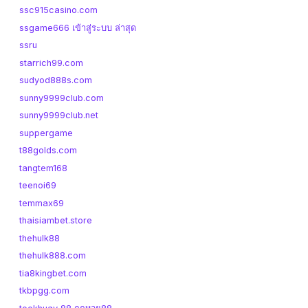
ssc915casino.com
ssgame666 เข้าสู่ระบบ ล่าสุด
ssru
starrich99.com
sudyod888s.com
sunny9999club.com
sunny9999club.net
suppergame
t88golds.com
tangtem168
teenoi69
temmax69
thaisiambet.store
thehulk88
thehulk888.com
tia8kingbet.com
tkbpgg.com