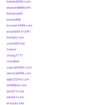
betwin6666.com
bluewin8888.info
bonanza99
bonus888
boonlert1688.com
brazil999 ทางเข้า
bwvip4.com
carlo999.net
Casino
chang7777
cloudbet
cupcake88x.com
daruma1688.com
dgb222hot.com
dr888bet.com
du2477.com
ek4567.com
erisauto.site