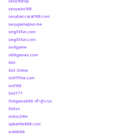
sexy168vip
sexyauto168
sexybaccarat168.com
sexygameplus.me
sing55fun.com
sing55fun.com
six9game
sl99games.com
Slot
Slot Online
slot1111ok.com
slot168
Slot777
Slotgame666 เข้าสู่ระบบ
Slotxo
slotxo24hr
spbetflik888.com
sretthi99