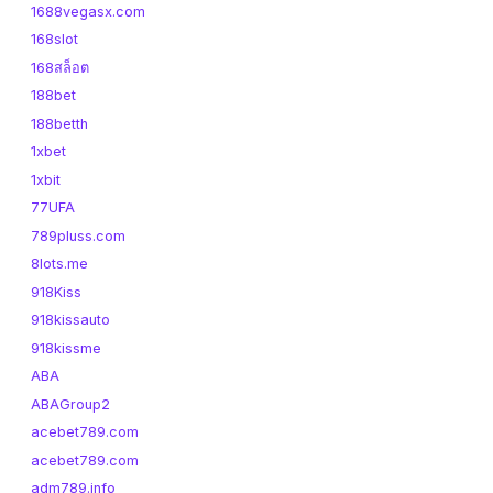
1688vegasx.com
168slot
168สล็อต
188bet
188betth
1xbet
1xbit
77UFA
789pluss.com
8lots.me
918Kiss
918kissauto
918kissme
ABA
ABAGroup2
acebet789.com
acebet789.com
adm789.info