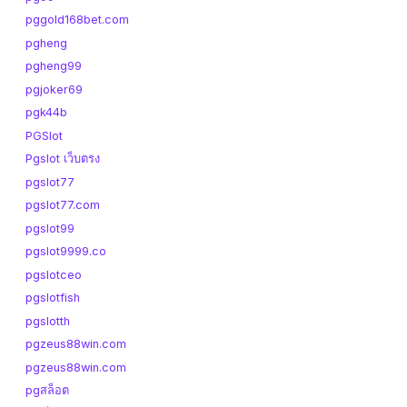
pggold168bet.com
pgheng
pgheng99
pgjoker69
pgk44b
PGSlot
Pgslot เว็บตรง
pgslot77
pgslot77.com
pgslot99
pgslot9999.co
pgslotceo
pgslotfish
pgslotth
pgzeus88win.com
pgzeus88win.com
pgสล็อต