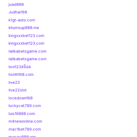
juad888
Judhai168
k1gt-auto.com
khumsup888.me
kingxxxbet123.com
kingxxxbet123.com
lalikabetsgame.com
lalikabetsgame.com
lion123สล็อต
lionth168.com
live22
live22slot
lockdown168
luckycat789.com
luis16888.com
m4newonline.com
mac1bet789.com
macau888.win