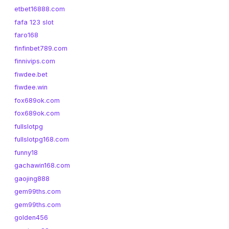
etbet16888.com
fafa 123 slot
faro168
finfinbet789.com
finnivips.com
fiwdee.bet
fiwdee.win
fox689ok.com
fox689ok.com
fullslotpg
fullslotpg168.com
funny18
gachawin168.com
gaojing888
gem99ths.com
gem99ths.com
golden456