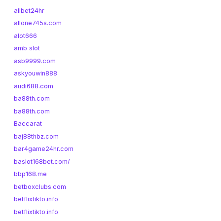
allbet24hr
allone745s.com
alot666
amb slot
asb9999.com
askyouwin888
audi688.com
ba88th.com
ba88th.com
Baccarat
baj88thbz.com
bar4game24hr.com
baslot168bet.com/
bbp168.me
betboxclubs.com
betflixtikto.info
betflixtikto.info