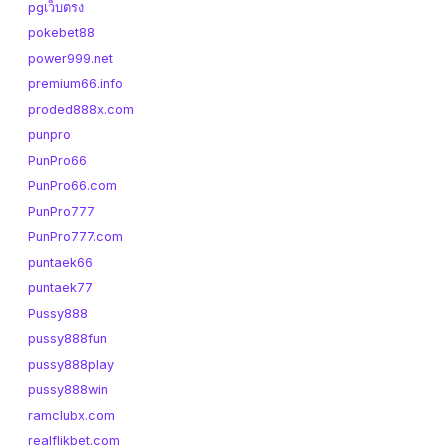
pgเว็บตรง
pokebet88
power999.net
premium66.info
proded888x.com
punpro
PunPro66
PunPro66.com
PunPro777
PunPro777.com
puntaek66
puntaek77
Pussy888
pussy888fun
pussy888play
pussy888win
ramclubx.com
realflikbet.com