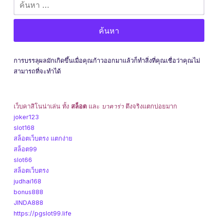
สำหรับ:
การบรรลุผลมักเกิดขึ้นเมื่อคุณก้าวออกมาแล้วก็ทำสิ่งที่คุณเชื่อว่าคุณไม่
สามารถที่จะทำได้
เว็บคาสิโนน่าเล่น ทั้ง
สล็อต
และ
บาคาร่า
ตึงจริงแตกบ่อยมาก
joker123
slot168
สล็อตเว็บตรง แตกง่าย
สล็อต99
slot66
สล็อตเว็บตรง
judhai168
bonus888
JINDA888
https://pgslot99.life