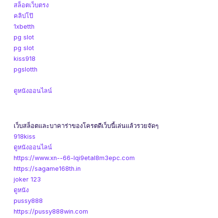
สล็อตเว็บตรง
คลิปโป๊
1xbetth
pg slot
pg slot
kiss918
pgslotth
ดูหนังออนไลน์
เว็บสล็อตและบาคาร่าของโครตดีเว็บนี้เล่นแล้วรวยจัดๆ
918kiss
ดูหนังออนไลน์
https://www.xn--66-lqi9etal8m3epc.com
https://sagame168th.in
joker 123
ดูหนัง
pussy888
https://pussy888win.com