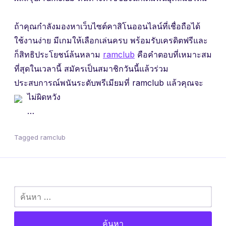
ถ้าคุณกำลังมองหาเว็บไซต์คาสิโนออนไลน์ที่เชื่อถือได้
ใช้งานง่าย มีเกมให้เลือกเล่นครบ พร้อมรับเครดิตฟรีและ
ก็สิทธิประโยชน์ล้นหลาม
ramclub
คือคำตอบที่เหมาะสม
ที่สุดในเวลานี้ สมัครเป็นสมาชิกวันนี้แล้วร่วม
ประสบการณ์พนันระดับพรีเมียมที่ ramclub แล้วคุณจะ
ไม่ผิดหวัง
…
Tagged
ramclub
ค้นหา
สำหรับ: