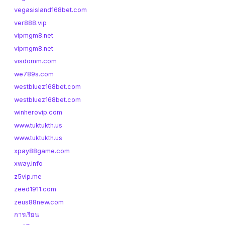
vegasisland168bet.com
ver888.vip
vipmgm8.net
vipmgm8.net
visdomm.com
we789s.com
westbluez168bet.com
westbluez168bet.com
winherovip.com
www.tuktukth.us
www.tuktukth.us
xpay88game.com
xway.info
z5vip.me
zeed1911.com
zeus88new.com
การเรียน