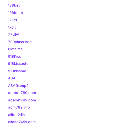
188bet
188betth
1xbet
1xbit
77UFA
789pluss.com
8lots.me
918Kiss
918kissauto
918kissme
ABA
ABAGroup2
acebet789.com
acebet789.com
adm789.info
allbet24hr
allone745s.com