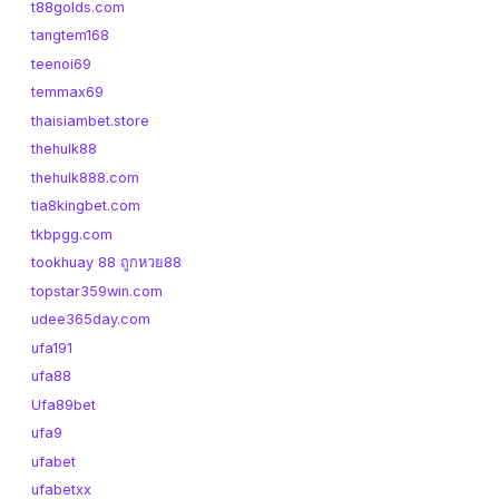
t88golds.com
tangtem168
teenoi69
temmax69
thaisiambet.store
thehulk88
thehulk888.com
tia8kingbet.com
tkbpgg.com
tookhuay 88 ถูกหวย88
topstar359win.com
udee365day.com
ufa191
ufa88
Ufa89bet
ufa9
ufabet
ufabetxx