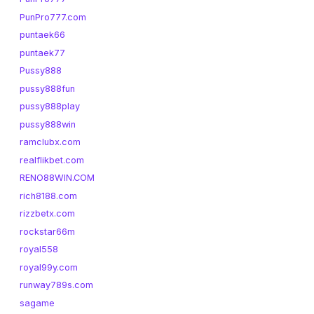
PunPro777.com
puntaek66
puntaek77
Pussy888
pussy888fun
pussy888play
pussy888win
ramclubx.com
realflikbet.com
RENO88WIN.COM
rich8188.com
rizzbetx.com
rockstar66m
royal558
royal99y.com
runway789s.com
sagame