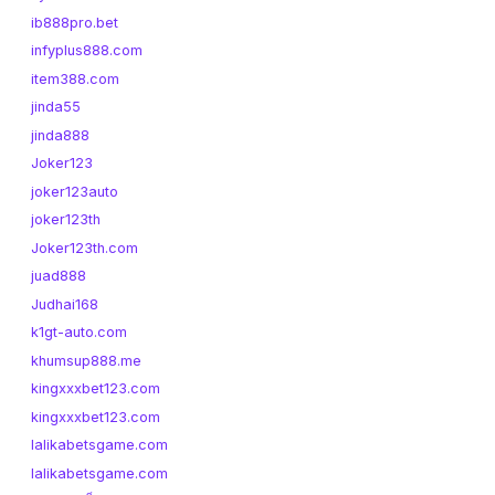
ib888pro.bet
infyplus888.com
item388.com
jinda55
jinda888
Joker123
joker123auto
joker123th
Joker123th.com
juad888
Judhai168
k1gt-auto.com
khumsup888.me
kingxxxbet123.com
kingxxxbet123.com
lalikabetsgame.com
lalikabetsgame.com