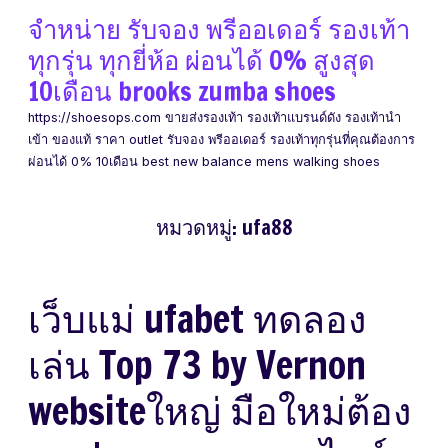
Skip
จำหน่าย รับจอง พรีออเดอร์ รองเท้า
to
ทุกรุ่น ทุกยี่ห้อ ผ่อนได้ 0% สูงสุด
content
10เดือน brooks zumba shoes
https://shoesops.com ขายส่งรองเท้า รองเท้าแบรนด์ดัง รองเท้านำ
เข้า ของแท้ ราคา outlet รับจอง พรีออเดอร์ รองเท้าทุกรุ่นที่คุณต้องการ
ผ่อนได้ 0% 10เดือน best new balance mens walking shoes
หมวดหมู่:
ufa88
เว็บแม่ ufabet ทดลอง
เล่น Top 73 by Vernon
websiteใหญ่ มือใหม่ต้อง