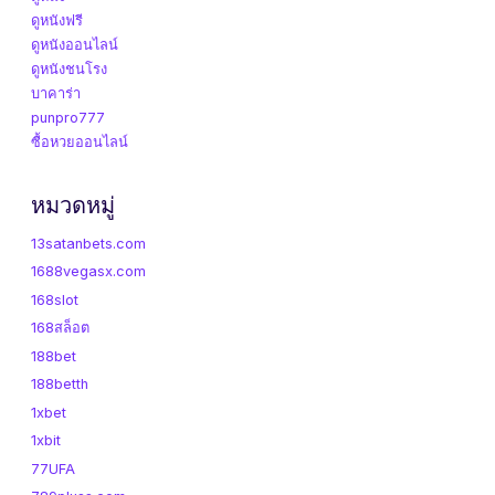
ดูหนังฟรี
ดูหนังออนไลน์
ดูหนังชนโรง
บาคาร่า
punpro777
ซื้อหวยออนไลน์
หมวดหมู่
13satanbets.com
1688vegasx.com
168slot
168สล็อต
188bet
188betth
1xbet
1xbit
77UFA