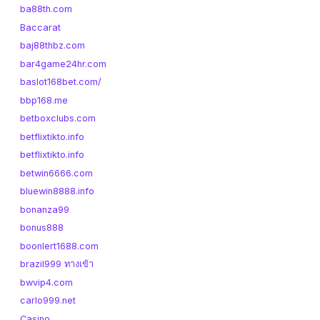
ba88th.com
Baccarat
baj88thbz.com
bar4game24hr.com
baslot168bet.com/
bbp168.me
betboxclubs.com
betflixtikto.info
betflixtikto.info
betwin6666.com
bluewin8888.info
bonanza99
bonus888
boonlert1688.com
brazil999 ทางเข้า
bwvip4.com
carlo999.net
Casino