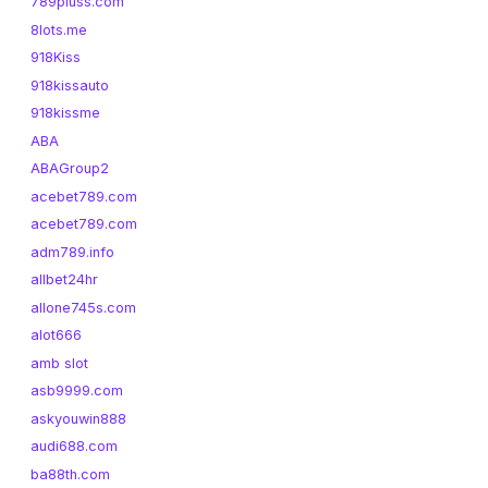
789pluss.com
8lots.me
918Kiss
918kissauto
918kissme
ABA
ABAGroup2
acebet789.com
acebet789.com
adm789.info
allbet24hr
allone745s.com
alot666
amb slot
asb9999.com
askyouwin888
audi688.com
ba88th.com