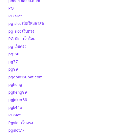
pananthai99.com
PG
PG Slot
pg slot เปิดใหม่ล่าสุด
pg slot เว็บตรง
PG Slot เว็บใหม่
pg เว็บตรง
pg168
pg77
pg99
pggold168bet.com
pgheng
pgheng99
pgjoker69
pgk44b
PGSlot
Pgslot เว็บตรง
pgslot77