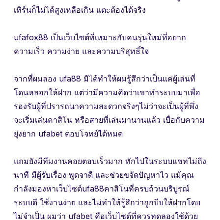
เทิร์นก็ไม่ได้สูงเหลือเกิน แตะต้องได้จริง
ufafox88 เป็นเว็บไซต์ที่เหมาะกับคนรุ่นใหม่ที่อยาก
ความเร็ว ความง่าย และความบริสุทธิ์ใจ
จากที่ผมลอง ufa88 มิได้ทำให้ผมรู้สึกว่าเป็นแค่ผู้เล่นที่
โดนหลอกให้ฝาก แต่ว่ามีความคิดว่าเขาทำระบบมาเพื่อ
รองรับผู้ที่ปรารถนาความสะดวกจริงๆไม่ว่าจะเป็นผู้ที่พึ่ง
จะเริ่มเล่นคาสิโน หรือสายที่เล่นมานานแล้ว เบื่อกับความ
ยุ่งยาก ufabet ตอบโจทย์ได้หมด
แถมยังมีทีมงานคอยตอบเร็วมาก ทักไปในระบบแชทไม่ถึง
นาที มีผู้รับเรื่อง พูดจาดี และช่วยขจัดปัญหาไว แม้คุณ
กำลังมองหาเว็บไซต์ufa88คาสิโนที่ครบถ้วนบริบูรณ์
ระบบดี ใช้งานง่าย และไม่ทำให้รู้สึกว่าถูกบีบให้ฝากโดย
ไม่จำเป็น ผมว่า ufabet คือเว็บไซต์ที่ควรทดลองใช้ด้วย