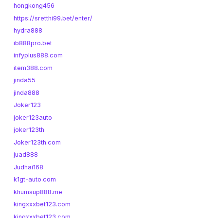
hongkong456
https://sretthi99.bet/enter/
hydra888
ib888pro.bet
infyplus888.com
item388.com
jinda55
jinda888
Joker123
joker123auto
joker123th
Joker123th.com
juad888
Judhai168
k1gt-auto.com
khumsup888.me
kingxxxbet123.com
kingxxxbet123.com