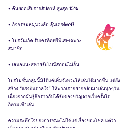
• คืนยอดเสียรายสัปดาห์ สูงสุด 15%
• กิจกรรมหมุนวงล้อ ลุ้นเครดิตฟรี
• โปรวันเกิด รับเครดิตฟรีพิเศษเฉพาะ
สมาชิก
• เสนอแนะสหายรับโบนัสถอนไม่อั้น
โปรโมชั่นกลุ่มนี้มิได้แค่เพิ่มจังหวะให้เล่นได้มากขึ้น แต่ยัง
สร้าง “แรงบันดาลใจ” ให้พวกเราอยากกลับมาเล่นทุกๆวัน
เนื่องจากมันรู้สึกราวกับได้รับของขวัญจากเว็บครั้งใด
ก็ตามเข้าเล่น
ความระทึกใจของการชนะไม่ใช่แค่เรื่องของโชค แต่ว่า