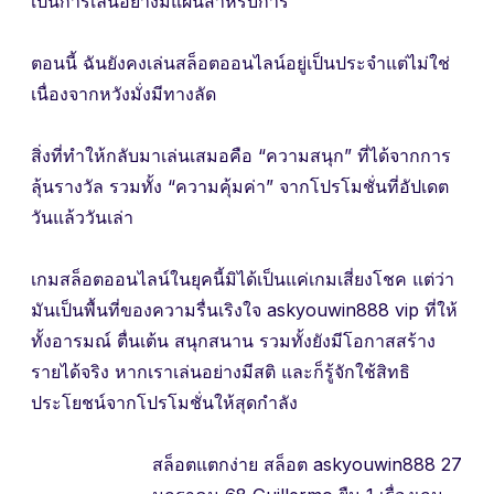
เป็นการเล่นอย่างมีแผนสำหรับการ
ตอนนี้ ฉันยังคงเล่นสล็อตออนไลน์อยู่เป็นประจำแต่ไม่ใช่
เนื่องจากหวังมั่งมีทางลัด
สิ่งที่ทำให้กลับมาเล่นเสมอคือ “ความสนุก” ที่ได้จากการ
ลุ้นรางวัล รวมทั้ง “ความคุ้มค่า” จากโปรโมชั่นที่อัปเดต
วันแล้ววันเล่า
เกมสล็อตออนไลน์ในยุคนี้มิได้เป็นแค่เกมเสี่ยงโชค แต่ว่า
มันเป็นพื้นที่ของความรื่นเริงใจ askyouwin888 vip ที่ให้
ทั้งอารมณ์ ตื่นเต้น สนุกสนาน รวมทั้งยังมีโอกาสสร้าง
รายได้จริง หากเราเล่นอย่างมีสติ และก็รู้จักใช้สิทธิ
ประโยชน์จากโปรโมชั่นให้สุดกำลัง
สล็อตแตกง่าย สล็อต askyouwin888 27