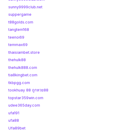
sunny9999club.net
suppergame
t88golds.com
tangtem168
teenoi69
temmax69
thaisiambet.store
thehulk88
thehulk888.com
tia8kingbet.com
tkbpgg.com
tookhuay 88 ถูกหวย88
topstar359win.com
udee365day.com
ufa191
ufa88
Ufa89bet