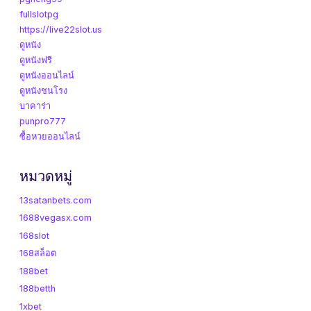
fullslotpg
https://live22slot.us
ดูหนัง
ดูหนังฟรี
ดูหนังออนไลน์
ดูหนังชนโรง
บาคาร่า
punpro777
ซื้อหวยออนไลน์
หมวดหมู่
13satanbets.com
1688vegasx.com
168slot
168สล็อต
188bet
188betth
1xbet