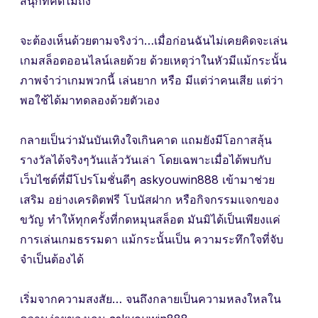
สนุกที่คิดไม่ถึง
จะต้องเห็นด้วยตามจริงว่า…เมื่อก่อนฉันไม่เคยคิดจะเล่น
เกมสล็อตออนไลน์เลยด้วย ด้วยเหตุว่าในหัวมีแม้กระนั้น
ภาพจำว่าเกมพวกนี้ เล่นยาก หรือ มีแต่ว่าคนเสีย แต่ว่า
พอใช้ได้มาทดลองด้วยตัวเอง
กลายเป็นว่ามันบันเทิงใจเกินคาด แถมยังมีโอกาสลุ้น
รางวัลได้จริงๆวันแล้ววันเล่า โดยเฉพาะเมื่อได้พบกับ
เว็บไซต์ที่มีโปรโมชั่นดีๆ askyouwin888 เข้ามาช่วย
เสริม อย่างเครดิตฟรี โบนัสฝาก หรือกิจกรรมแจกของ
ขวัญ ทำให้ทุกครั้งที่กดหมุนสล็อต มันมิได้เป็นเพียงแค่
การเล่นเกมธรรมดา แม้กระนั้นเป็น ความระทึกใจที่จับ
จำเป็นต้องได้
เริ่มจากความสงสัย… จนถึงกลายเป็นความหลงใหลใน