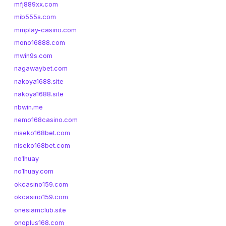
mfj889xx.com
mib555s.com
mmplay-casino.com
mono16888.com
mwin9s.com
nagawaybet.com
nakoya1688.site
nakoya1688.site
nbwin.me
nemo168casino.com
niseko168bet.com
niseko168bet.com
no1huay
no1huay.com
okcasino159.com
okcasino159.com
onesiamclub.site
onoplus168.com