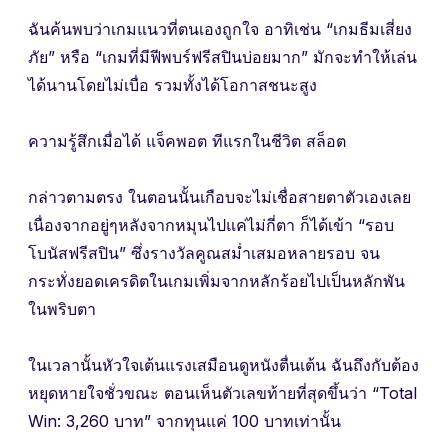
ฉันค้นพบว่าเกมแนวที่ตนเองถูกใจ อาทิเช่น “เกมธีมเสี่ยง
ภัย” หรือ “เกมที่มีฟีพบร์ฟรีสปินบ่อยมาก” มักจะทำให้เล่น
ได้นานโดยไม่เบื่อ รวมทั้งได้โอกาสชนะสูง
ความรู้สึกเมื่อได้ แจ็คพอต ทีแรกในชีวิต สล็อต
กล่าวตามตรง ในตอนนั้นเกือบจะไม่เชื่อสายตาตัวเองเลย
เนื่องจากอยู่ๆหลังจากหมุนไปแค่ไม่กี่ตา ก็ได้เข้า “รอบ
โบนัสฟรีสปิน” ซึ่งรางวัลคูณสม่ำเสมอหลายรอบ จน
กระทั่งยอดเครดิตในเกมเพิ่มจากหลักร้อยไปเป็นหลักพัน
ในพริบตา
ในเวลานั้นหัวใจเต้นแรงเสมือนดูหนังตื่นเต้น ฉันถึงกับต้อง
หยุดหายใจชั่วขณะ ตอนเห็นตัวเลขท้ายที่สุดขึ้นว่า “Total
Win: 3,260 บาท” จากทุนแค่ 100 บาทเท่านั้น