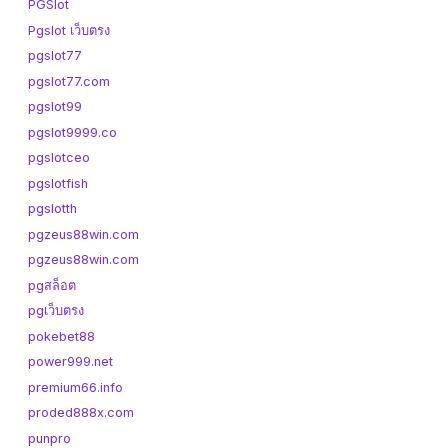
PGSlot
Pgslot เว็บตรง
pgslot77
pgslot77.com
pgslot99
pgslot9999.co
pgslotceo
pgslotfish
pgslotth
pgzeus88win.com
pgzeus88win.com
pgสล็อต
pgเว็บตรง
pokebet88
power999.net
premium66.info
proded888x.com
punpro