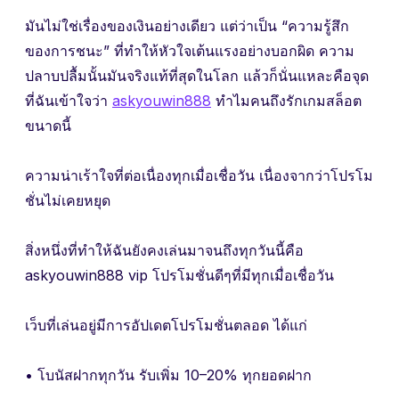
มันไม่ใช่เรื่องของเงินอย่างเดียว แต่ว่าเป็น “ความรู้สึก
ของการชนะ” ที่ทำให้หัวใจเต้นแรงอย่างบอกผิด ความ
ปลาบปลื้มนั้นมันจริงแท้ที่สุดในโลก แล้วก็นั่นแหละคือจุด
ที่ฉันเข้าใจว่า
askyouwin888
ทำไมคนถึงรักเกมสล็อต
ขนาดนี้
ความน่าเร้าใจที่ต่อเนื่องทุกเมื่อเชื่อวัน เนื่องจากว่าโปรโม
ชั่นไม่เคยหยุด
สิ่งหนึ่งที่ทำให้ฉันยังคงเล่นมาจนถึงทุกวันนี้คือ
askyouwin888 vip โปรโมชั่นดีๆที่มีทุกเมื่อเชื่อวัน
เว็บที่เล่นอยู่มีการอัปเดตโปรโมชั่นตลอด ได้แก่
• โบนัสฝากทุกวัน รับเพิ่ม 10–20% ทุกยอดฝาก