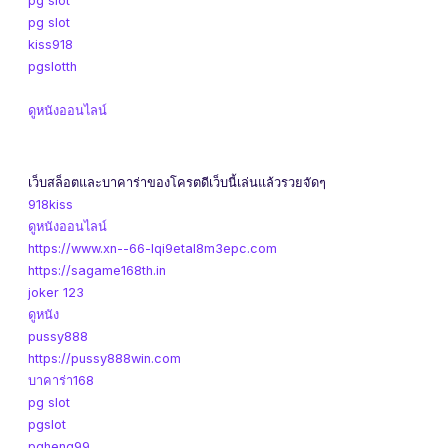
pg slot
pg slot
kiss918
pgslotth
ดูหนังออนไลน์
เว็บสล็อตและบาคาร่าของโครตดีเว็บนี้เล่นแล้วรวยจัดๆ
918kiss
ดูหนังออนไลน์
https://www.xn--66-lqi9etal8m3epc.com
https://sagame168th.in
joker 123
ดูหนัง
pussy888
https://pussy888win.com
บาคาร่า168
pg slot
pgslot
pgheng99