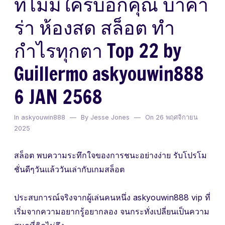
ที่ไม่มีใครบอกคุณ บาคา
ร่า ห้องสด สล็อต ทำ
กำไรทุกตา Top 22 by
Guillermo askyouwin888
6 JAN 2568
In
askyouwin888
By Jesse Jones
On
26 พฤศจิกายน
2025
สล็อต พบความระทึกใจของการชนะอย่างง่าย รับโปรโม
ชั่นดีๆวันแล้ววันเล่ากับเกมสล็อต
ประสบการณ์จริงจากผู้เล่นคนหนึ่ง askyouwin888 vip ที่
เริ่มจากความอยากรู้อยากลอง จนกระทั่งเปลี่ยนเป็นความ