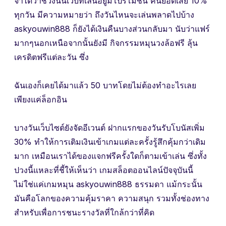
จำได้ว่าช่วงนั้นเว็บที่เล่นอยู่มีโปรโมชั่น คืนยอดเสีย 10%
ทุกวัน มีความหมายว่า ถึงวันไหนจะเล่นพลาดไปบ้าง
askyouwin888 ก็ยังได้เงินคืนบางส่วนกลับมา นับว่าแฟร์
มากๆนอกเหนือจากนั้นยังมี กิจกรรมหมุนวงล้อฟรี ลุ้น
เครดิตฟรีแต่ละวัน ซึ่ง
ฉันเองก็เคยได้มาแล้ว 50 บาทโดยไม่ต้องทำอะไรเลย
เพียงแค่ล็อกอิน
บางวันเว็บไซต์ยังจัดอีเวนต์ ฝากแรกของวันรับโบนัสเพิ่ม
30% ทำให้การเติมเงินเข้าเกมแต่ละครั้งรู้สึกคุ้มกว่าเดิม
มาก เหมือนเราได้ของแจกฟรีครั้งใดก็ตามเข้าเล่น ซึ่งทั้ง
ปวงนี้แหละที่ชี้ให้เห็นว่า เกมสล็อตออนไลน์ปัจจุบันนี้
ไม่ใช่แค่เกมหมุน askyouwin888 ธรรมดา แม้กระนั้น
มันคือโลกของความคุ้มราคา ความสนุก รวมทั้งช่องทาง
สำหรับเพื่อการชนะรางวัลที่ใกล้กว่าที่คิด