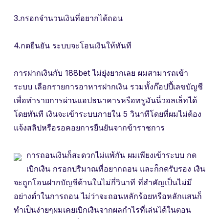
3.กรอกจำนวนเงินที่อยากได้ถอน
4.กดยืนยัน ระบบจะโอนเงินให้ทันที
การฝากเงินกับ 188bet ไม่ยุ่งยากเลย ผมสามารถเข้า
ระบบ เลือกรายการอาหารฝากเงิน รวมทั้งก๊อปปี้เลขบัญชี
เพื่อทำรายการผ่านแอปธนาคารหรือทรูมันนี่วอลเล็ทได้
โดยทันที เงินจะเข้าระบบภายใน 5 วินาทีโดยที่ผมไม่ต้อง
แจ้งสลิปหรือรอคอยการยืนยันจากข้าราชการ
การถอนเงินก็สะดวกไม่แพ้กัน ผมเพียงเข้าระบบ กด
เบิกเงิน กรอกปริมาณที่อยากถอน และก็กดรับรอง เงิน
จะถูกโอนฝากบัญชีด้านในไม่กี่วินาที ที่สำคัญเป็นไม่มี
อย่างต่ำในการถอน ไม่ว่าจะถอนหลักร้อยหรือหลักแสนก็
ทำเป็นง่ายๆผมเคยเบิกเงินจากผลกำไรที่เล่นได้ในตอน