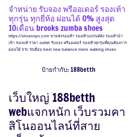
Skip
จำหน่าย รับจอง พรีออเดอร์ รองเท้า
to
ทุกรุ่น ทุกยี่ห้อ ผ่อนได้ 0% สูงสุด
content
10เดือน brooks zumba shoes
https://shoesops.com ขายส่งรองเท้า รองเท้าแบรนด์ดัง รองเท้านำ
เข้า ของแท้ ราคา outlet รับจอง พรีออเดอร์ รองเท้าทุกรุ่นที่คุณต้องการ
ผ่อนได้ 0% 10เดือน best new balance mens walking shoes
ป้ายกำกับ:
188betth
เว็บใหญ่ 188betth
webแจกหนัก เว็บรวมคา
สิโนออนไลน์ที่สาย