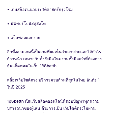
• เกมสล็อตแนวประวัติศาสตร์กรุงโรม
• มีฟีพบร์โบนัสสู้สิงโต
• แจ็คพอตแตกง่าย
อีกทั้งสามเกมนี้เป็นเกมที่ผมเห็นว่าแตกง่ายและได้กำไร
ก้าวหน้า เหมาะกับทั้งยังมือใหม่รวมทั้งมือเก๋าที่ต้องการ
ลุ้นแจ็คพอตในเว็บ 188betth
สล็อตเว็บไซต์ตรง บริการครบถ้วนที่สุดในไทย อันดัย 1
ในปี 2025
188betth เป็นเว็บสล็อตออนไลน์ที่ตอบปัญหาทุกความ
ปรารถนาของผู้เล่น ด้วยการเป็น เว็บไซต์ตรงไม่ผ่าน