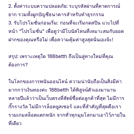
2. ตั้งค่าระบบความปลอดภัย: ระบุรหัสผ่านที่คาดการณ์
ยาก รวมทั้งผูกบัญชีธนาคารสำหรับทำธุรกรรม
3. รับโปรโมชั่นก่อนเริ่ม: ก่อนที่จะเริ่มกดสปิน แวะไปที่
หน้า “โปรโมชั่น” เพื่อดูว่ามีโบนัสไหนที่เหมาะสมกับยอด
ฝากของคุณหรือไม่ เพื่อความคุ้มค่าสูงสุดนั่นเองจ้ะ!
สรุป: เพราะเหตุใด 188betth ถึงเป็นลู่ทางใหม่ที่คุณ
ต้องการ?
ในโลกของการพนันออนไลน์ ความน่านับถือเป็นสิ่งมีค่า
มากกว่าเงินทองค่ะ 188betth ได้พิสูจน์ตัวเองมานาน
หลายปีแล้วว่าเป็นเว็บตรงที่สัตย์ซื่อต่อลูกค้าที่สุด ไม่มีการ
กั๊กรางวัล ไม่มีการล็อคยูสเซอร์ และที่สำคัญที่สุดคือเรา
รวมเกมสล็อตแตกหนัก จากทั่วทุกมุมโลกมาเอาไว้ภายใน
ที่เดียว