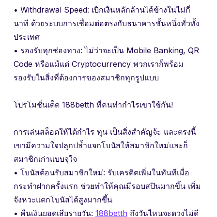
• Withdrawal Speed: เบิกเงินหลักล้านได้ข้างในไม่กี่
นาที ด้วยระบบการเชื่อมต่อตรงกับธนาคารชั้นหนึ่งทั่วทั้ง
ประเทศ
• รองรับทุกช่องทาง: ไม่ว่าจะเป็น Mobile Banking, QR
Code หรือแม้แต่ Cryptocurrency พวกเราก็พร้อม
รองรับในสิ่งที่ต้องการของสมาชิกทุกรูปแบบ
โปรโมชั่นเด็ด 188betth ที่คนทำกำไรเขาใช้กัน!
การเล่นสล็อตให้ได้กำไร ทุน เป็นสิ่งสำคัญจ้ะ และตรงนี้
เขามีความใจปลุกปล้ำแจกโบนัสให้สมาชิกใหม่และก็
สมาชิกเก่าแบบจุใจ
• โบนัสต้อนรับสมาชิกใหม่: รับเครดิตเพิ่มในทันทีเมื่อ
กระทำฝากครั้งแรก ช่วยทำให้คุณมีรอบสปินมากขึ้น เพิ่ม
จังหวะแตกโบนัสได้สูงมากขึ้น
• คืนเงินยอดเสียรายวัน:
188betth
ถึงวันไหนจะดวงไม่ดี