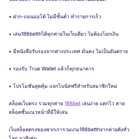
• ฝาก-ถอนออโต้ ไม่มีขั้นต่ำ ทำรายการเร็ว
• เล่น188betthได้ทุกค่ายในเว็บเดียว ไม่ต้องโยกเงิน
• มีหนังสือรับรองจากต่างประเทศ มั่นคง ไม่เป็นอันตราย
• รองรับ True Wallet แล้วก็ทุกธนาคาร
• โปรโมชั่นสุดคุ้ม แจกโบนัสฟรีสำหรับสมาชิกใหม่
สล็อตเว็บตรง รวมทุกค่าย
188bet
เล่นง่าย แตกไว ค่าย
สล็อตชั้นแนวหน้าที่มีให้เล่น
เว็บสล็อตตรงของพวกเรารวมเกม188betthจากค่ายดังทั่ว
โลก อาทิเช่น