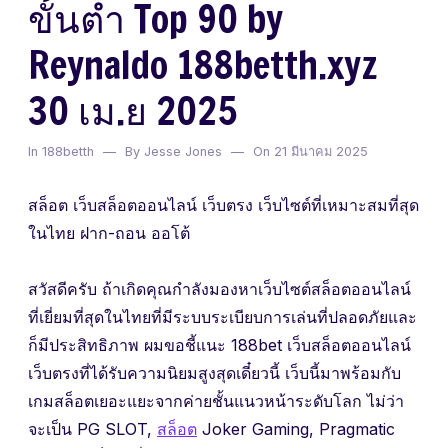
ขั้นต่ำ Top 90 by
Reynaldo 188betth.xyz
30 เม.ย 2025
In
188betth
By Jesse Jones
On
21 มีนาคม 2025
สล็อต เว็บสล็อตออนไลน์ เว็บตรง เว็บไซต์ที่เหมาะสมที่สุด
ในไทย ฝาก-ถอน ออโต้
สวัสดีครับ ถ้าเกิดคุณกำลังมองหาเว็บไซต์สล็อตออนไลน์
ที่เยี่ยมที่สุดในไทยที่มีระบบระเบียบการเล่นที่ปลอดภัยและ
ก็มีประสิทธิภาพ ผมขอชี้แนะ 188bet เว็บสล็อตออนไลน์
เว็บตรงที่ได้รับความนิยมสูงสุดเดี๋ยวนี้ เว็บนี้มาพร้อมกับ
เกมสล็อตเยอะแยะจากค่ายชั้นแนวหน้าระดับโลก ไม่ว่า
จะเป็น PG SLOT,
สล็อต
Joker Gaming, Pragmatic