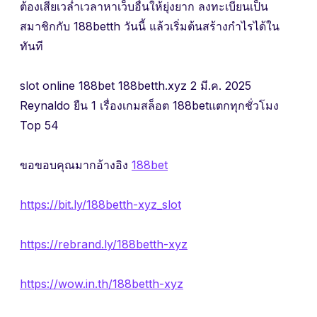
ต้องเสียเวล่ำเวลาหาเว็บอื่นให้ยุ่งยาก ลงทะเบียนเป็น
สมาชิกกับ 188betth วันนี้ แล้วเริ่มต้นสร้างกำไรได้ใน
ทันที
slot online 188bet 188betth.xyz 2 มี.ค. 2025
Reynaldo ยืน 1 เรื่องเกมสล็อต 188betแตกทุกชั่วโมง
Top 54
ขอขอบคุณมากอ้างอิง
188bet
https://bit.ly/188betth-xyz_slot
https://rebrand.ly/188betth-xyz
https://wow.in.th/188betth-xyz