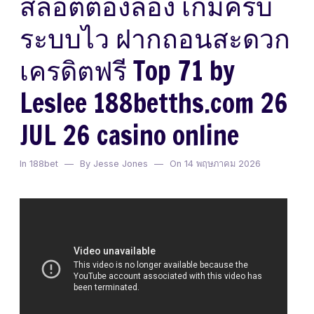
สล็อตต้องลอง เกมครบ
ระบบไว ฝากถอนสะดวก
เครดิตฟรี Top 71 by
Leslee 188betths.com 26
JUL 26 casino online
In
188bet
By Jesse Jones
On
14 พฤษภาคม 2026