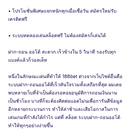
• โปรโมชั่นพิเศษแจกหนักทุกเมื่อเชื่อวัน สมัครใหม่รับ
เครดิตฟรี
• ระบบทดลองเล่นสล็อตฟรี ไม่ต้องสมัครก็เล่นได้
ฝาก-ถอน ออโต้ สะดวก เร็วข้างใน 5 วินาที รองรับทุก
แบงค์แล้วก็วอลเล็ท
หนึ่งในลักษณะเด่นที่ทำให้ 188bet ต่างจากเว็บไซต์อื่นคือ
ระบบฝาก-ถอนออโต้ที่เร็วทันใจรวมทั้งเสถียรที่สุด ผมเคย
พบหลายเว็บที่จำเป็นต้องรอคอยอนุมัติการถอนเงินนาน
เป็นชั่วโมง บางทีก็จะต้องติดต่อแอดไม่นเพื่อการันตีข้อมูล
อีกหลายกระบวนการ ทำให้ล่าช้าและเสียโอกาสในการ
เล่นเกมที่กำลังได้กำไร แต่ที่ สล็อต ระบบฝาก-ถอนออโต้
ทำให้ทุกๆอย่างง่ายขึ้น