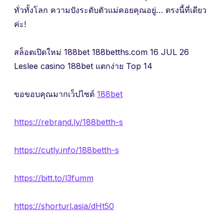
ทั่วทั้งโลก ความปังระดับตัวแม่คอยคุณอยู่… ตรงนี้ที่เดียว
ค่ะ!
สล็อตเปิดใหม่ 188bet 188betths.com 16 JUL 26
Leslee casino 188bet แตกง่าย Top 14
ขอขอบคุณมากเว็ปไซต์
188bet
https://rebrand.ly/188betth-s
https://cutly.info/188betth-s
https://bitt.to/l3fumm
https://shorturl.asia/dHt50