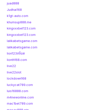
juad888
Judhai168
k1gt-auto.com
khumsup888.me
kingxxxbet123.com
kingxxxbet123.com
lalikabetsgame.com
lalikabetsgame.com
lion123สล็อต
lionth168.com
live22
live22slot
lockdown168
luckycat789.com
luis16888.com
m4newonline.com
mac1bet789.com
macau888.win