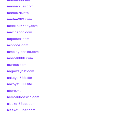
marinapluss.com
mario678.info
medee989.com
meekin365day.com
mexicanoo.com
mfj889xx.com
mib555s.com
mmplay-casino.com
mono16888.com
mwin9s.com
nagawaybet.com
nakoya1688.site
nakoya1688.site
nbwin.me
nemo168casino.com
niseko168bet.com
niseko168bet.com