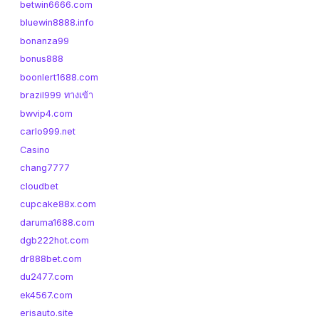
betwin6666.com
bluewin8888.info
bonanza99
bonus888
boonlert1688.com
brazil999 ทางเข้า
bwvip4.com
carlo999.net
Casino
chang7777
cloudbet
cupcake88x.com
daruma1688.com
dgb222hot.com
dr888bet.com
du2477.com
ek4567.com
erisauto.site