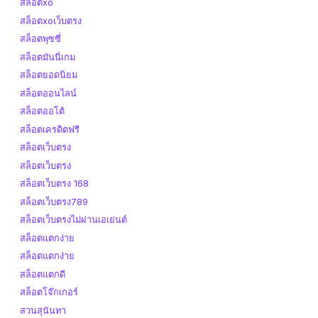
สล็อตxo
สล็อตxoเว็บตรง
สล็อตพุซซี่
สล็อตมันนี่เกม
สล็อตยอดนิยม
สล็อตออนไลน์
สล็อตออโต้
สล็อตเครดิตฟรี
สล็อตเว็บตรง
สล็อตเว็บตรง
สล็อตเว็บตรง 168
สล็อตเว็บตรง789
สล็อตเว็บตรงไม่ผ่านเอเย่นต์
สล็อตแตกง่าย
สล็อตแตกง่าย
สล็อตแตกดี
สล็อตโจ๊กเกอร์
สวนสุนันทา