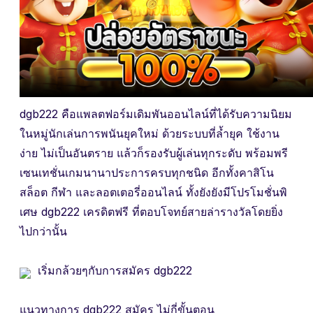
dgb222 คือแพลตฟอร์มเดิมพันออนไลน์ที่ได้รับความนิยม
ในหมู่นักเล่นการพนันยุคใหม่ ด้วยระบบที่ล้ำยุค ใช้งาน
ง่าย ไม่เป็นอันตราย แล้วก็รองรับผู้เล่นทุกระดับ พร้อมพรี
เซนเทชั่นเกมนานาประการครบทุกชนิด อีกทั้งคาสิโน
สล็อต กีฬา และลอตเตอรี่ออนไลน์ ทั้งยังยังมีโปรโมชั่นพิ
เศษ dgb222 เครดิตฟรี ที่ตอบโจทย์สายล่ารางวัลโดยยิ่ง
ไปกว่านั้น
เริ่มกล้วยๆกับการสมัคร dgb222
แนวทางการ dgb222 สมัคร ไม่กี่ขั้นตอน