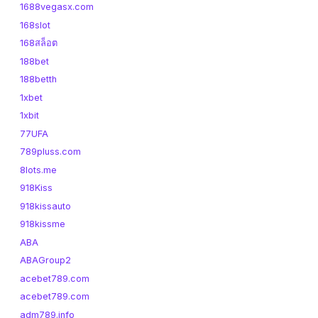
1688vegasx.com
168slot
168สล็อต
188bet
188betth
1xbet
1xbit
77UFA
789pluss.com
8lots.me
918Kiss
918kissauto
918kissme
ABA
ABAGroup2
acebet789.com
acebet789.com
adm789.info