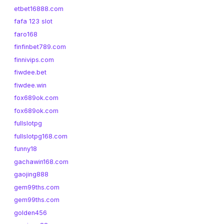
etbet16888.com
fafa 123 slot
faro168
finfinbet789.com
finnivips.com
fiwdee.bet
fiwdee.win
fox689ok.com
fox689ok.com
fullslotpg
fullslotpg168.com
funny18
gachawin168.com
gaojing888
gem99ths.com
gem99ths.com
golden456