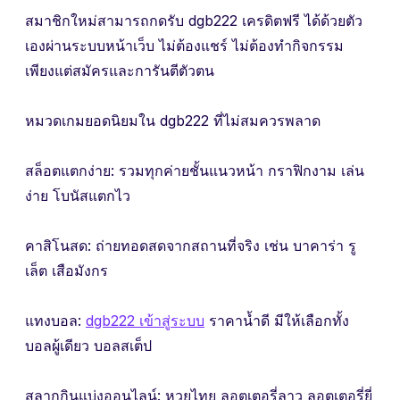
สมาชิกใหม่สามารถกดรับ dgb222 เครดิตฟรี ได้ด้วยตัว
เองผ่านระบบหน้าเว็บ ไม่ต้องแชร์ ไม่ต้องทำกิจกรรม
เพียงแต่สมัครและการันตีตัวตน
หมวดเกมยอดนิยมใน dgb222 ที่ไม่สมควรพลาด
สล็อตแตกง่าย: รวมทุกค่ายชั้นแนวหน้า กราฟิกงาม เล่น
ง่าย โบนัสแตกไว
คาสิโนสด: ถ่ายทอดสดจากสถานที่จริง เช่น บาคาร่า รู
เล็ต เสือมังกร
แทงบอล:
dgb222 เข้าสู่ระบบ
ราคาน้ำดี มีให้เลือกทั้ง
บอลผู้เดียว บอลสเต็ป
สลากกินแบ่งออนไลน์: หวยไทย ลอตเตอรี่ลาว ลอตเตอรี่ยี่