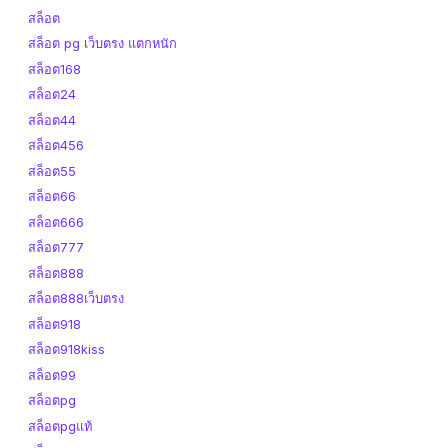
สล็อต
สล็อต pg เว็บตรง แตกหนัก
สล็อต168
สล็อต24
สล็อต44
สล็อต456
สล็อต55
สล็อต66
สล็อต666
สล็อต777
สล็อต888
สล็อต888เว็บตรง
สล็อต918
สล็อต918kiss
สล็อต99
สล็อตpg
สล็อตpgแท้