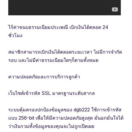
ไร้ค่าขนบธรรมเนียมประเพณี เบิกเงินได้ตลอด 24
ชั่วโมง
สมาชิกสามารถเบิกเงินได้ตลอดระยะเวลา ไม่มีการจำกัด
รอบ และไม่มีค่าธรรมเนียมใดๆก็ตามทั้งหมด
ความปลอดภัยและการบริการลูกค้า
เว็บไซต์เข้ารหัส SSL มาตรฐานระดับสากล
ระบบคุ้มครองปกป้องข้อมูลของ dgb222 ใช้การเข้ารหัส
แบบ 256-bit เพื่อให้มีความปลอดภัยสูงสุด มั่นอกมั่นใจได้
ว่าเงินรวมทั้งข้อมูลของคุณจะไม่ถูกเปิดเผย