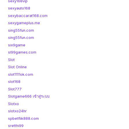
sexy168vip
sexyauto168
sexybaccarat168.com
sexygameplus.me
sing55fun.com
sing55fun.com
six9game
sl99games.com
Slot
Slot Online
slot1111ok.com
slot168
Slot777
Slotgame666 เข้าสู่ระบบ
Slotxo
slotxo24hr
spbetflik888.com
sretthi99