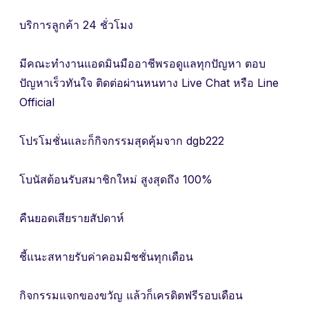
บริการลูกค้า 24 ชั่วโมง
มีคณะทำงานแอดมินมืออาชีพรอดูแลทุกปัญหา ตอบ
ปัญหาเร็วทันใจ ติดต่อผ่านหนทาง Live Chat หรือ Line
Official
โปรโมชั่นและก็กิจกรรมสุดคุ้มจาก dgb222
โบนัสต้อนรับสมาชิกใหม่ สูงสุดถึง 100%
คืนยอดเสียรายสัปดาห์
ชี้แนะสหายรับค่าคอมมิชชั่นทุกเดือน
กิจกรรมแจกของขวัญ แล้วก็เครดิตฟรีรอบเดือน