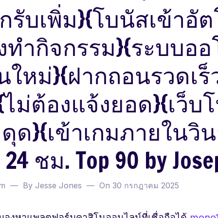
กรับเพิ่ม}{โบนัสเข้าอัต
องทำกิจกรรม}{ระบบออโ
ันใหม่}{ฝากถอนรวดเร็
{ไม่ต้องแจ้งยอด}{เว็
ะดุด}{เข้าเกมภายในวินา
 24 ชม. Top 90 by Jose
om
By Jesse Jones
On
30 กรกฎาคม 2025
งมองหาแพลตฟอร์มคาสิโนออนไลน์ที่เชื่อถือได้
mono