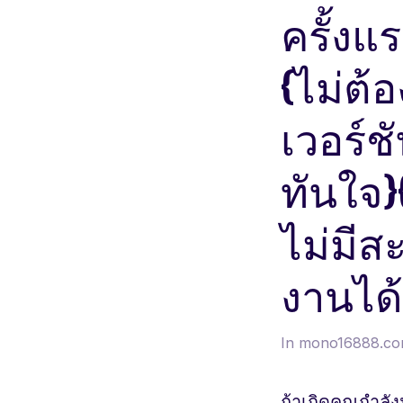
ครั้งแร
{ไม่ต้
เวอร์ช
ทันใจ}
ไม่มีส
งานได้
In
mono16888.c
ถ้าเกิดคุณกำลั