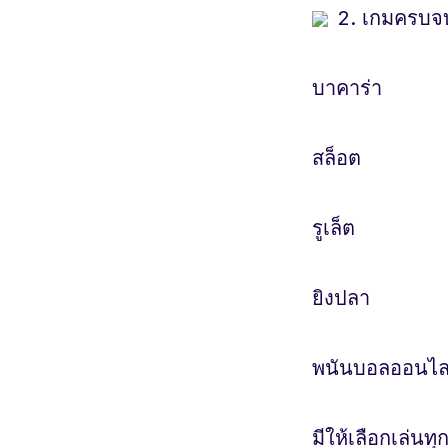
2. เกมครบจบ
บาคาร่า
สล็อต
รูเล็ต
ยิงปลา
พนันบอลออนไล
มีให้เลือกเล่น