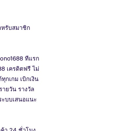
ำหรับสมาชิก
 mono1688 ทีแรก
 เครดิตฟรี ไม่
้ทุกเกม เบิกเงิน
รายวัน รางวัล
้งระบบเสนอแนะ
ค้า 24 ชั่วโมง