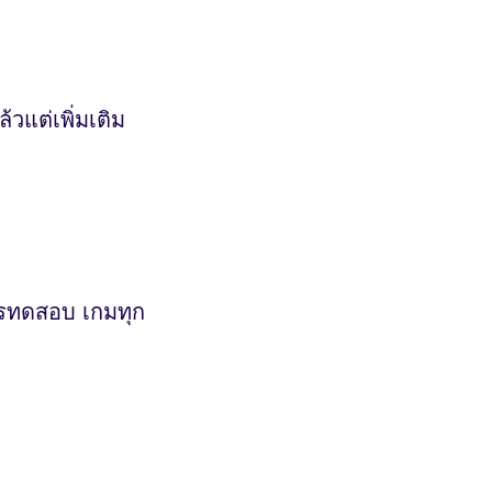
วแต่เพิ่มเติม
ารทดสอบ เกมทุก