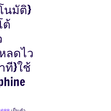
โนมัติ}
ต้
ว
บโหลดไว
ที}ใช้
phine
1688
เป็นคำ