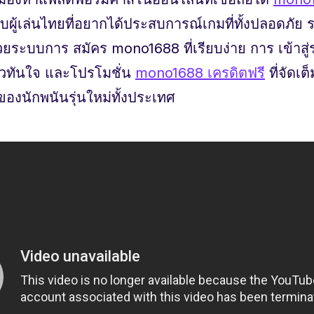
บผู้เล่นไทยที่อยากได้ประสบการณ์เกมที่ทั้งปลอดภัย 
้วยระบบการ สมัคร mono1688 ที่เรียบง่าย การ เข้าสู
็วทันใจ และโปรโมชั่น
mono1688 เครดิตฟรี
ที่จัดเต
ของนักพนันรุ่นใหม่ทั้งประเทศ