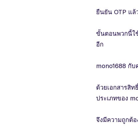
ยืนยัน OTP แล้ว
ขั้นตอนพวกนี้ใช
อีก
mono1688 กับ
ด้วยเอกสารสิทธ
ประเภทของ m
จึงมีความถูกต้อ