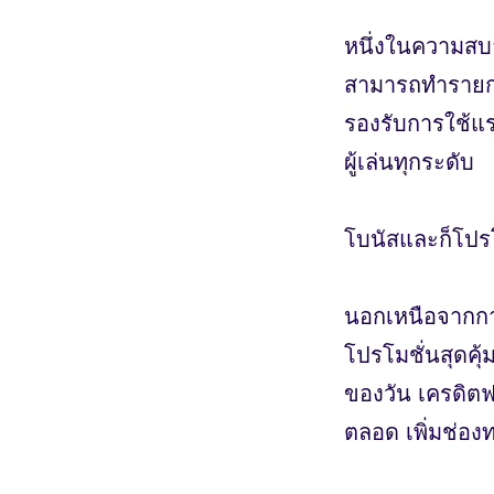
หนึ่งในความสบา
สามารถทำรายการ
รองรับการใช้แร
ผู้เล่นทุกระดับ
โบนัสและก็โปร
นอกเหนือจากการ
โปรโมชั่นสุดคุ
ของวัน เครดิต
ตลอด เพิ่มช่องท