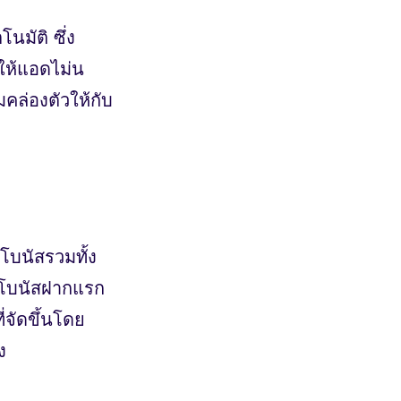
มัติ ซึ่ง
ปให้แอดไม่น
คล่องตัวให้กับ
โบนัสรวมทั้ง
็นโบนัสฝากแรก
จัดขึ้นโดย
ง