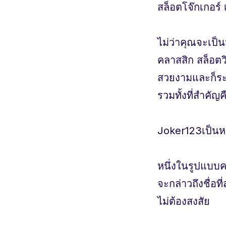
สล็อตโจ๊กเกอร์ 
ไม่ว่าคุณจะเป็น
คลาสสิก สล็อตวิ
สวยงามและก็ระบ
รวมทั้งที่สำคัญค
Joker123เป็นหน
หนึ่งในรูปแบบค
จะกล่าวถึงชื่อท
ไม่ต้องสงสัย