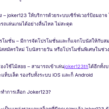
ูง – joker123 ให้บริการด้วยระบบเซิร์ฟเวอร์ป้อมอาจ 
ารถเล่นเกมได้อย่างลื่นไหล ไม่สะดุด
รโมชั่น – มีการจัดโปรโมชั่นและก็แจกโบนัสให้กับ
นัสสมัครใหม่ โบนัสรายวัน หรือโปรโมชั่นพิเศษในช่
ื่องใช้ไม้สอย – สามารถเข้าเล่น
joker123th
ได้อีกทั้
ท็บเล็ต รองรับทั้งระบบ iOS และก็ Android
จะทำการเลือก Joker123?
เป็นแหล่งรวมเกมสล็อตที่มีคุณภาพแล้ว joker123 ย