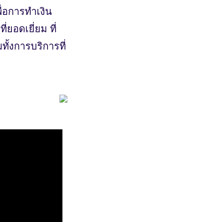
ื่อการทำเงิน
่ยอดเยี่ยม ที่
ทั้งการบริการที่