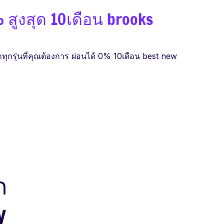
% สูงสุด 10เดือน brooks
ทุกรุ่นที่คุณต้องการ ผ่อนได้ 0% 10เดือน best new
ก
y