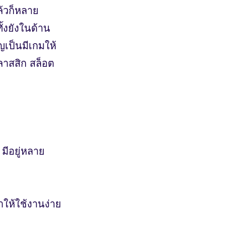
้วก็หลาย
้งยังในด้าน
ญเป็นมีเกมให้
ลาสสิก สล็อต
 มีอยู่หลาย
ให้ใช้งานง่าย