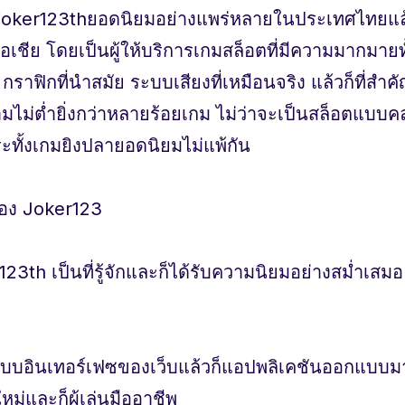
joker123thยอดนิยมอย่างแพร่หลายในประเทศไทยแล
เชีย โดยเป็นผู้ให้บริการเกมสล็อตที่มีความมากมายทั
ราฟิกที่นำสมัย ระบบเสียงที่เหมือนจริง แล้วก็ที่สำคั
ามไม่ต่ำยิ่งกว่าหลายร้อยเกม ไม่ว่าจะเป็นสล็อตแบบค
ระทั้งเกมยิงปลายอดนิยมไม่แพ้กัน
อง Joker123
er123th เป็นที่รู้จักและก็ได้รับความนิยมอย่างสม่ำเสมอ
ะบบอินเทอร์เฟซของเว็บแล้วก็แอปพลิเคชันออกแบบมา
ใหม่และก็ผู้เล่นมืออาชีพ