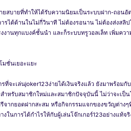
ยสบายที่ทำให้ได้รับความนิยมเป็นระบบฝาก-ถอนอัตโน
ได้ด้านในไม่กี่วินาที ไม่ต้องรอนาน ไม่ต้องส่งสลิ
งงานทุกแบงค์ชั้นนำ และก็ระบบทรูวอลเล็ท เพิ่มความ
โมชั่นเยอะแยะ
ที่จะเล่นjoker123ง่ายได้เงินจริงแล้ว ยังมาพร้อมกับ
้มสำหรับสมาชิกใหม่และสมาชิกปัจจุบันนี้ ไม่ว่าจะเป
ฟรีจากยอดฝากสะสม หรือกิจกรรมแจกของขวัญต่างๆที่
างในการได้กำไรให้กับผู้เล่นโจ๊กเกอร์123อย่างแท้จริ