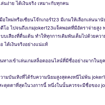
เล่นง่าย ได้เงินจริง เหมาะกับทุกคน
มือใหม่หรือเซียนโจ๊กเกอร์123 มีเกมให้เลือกเล่นนานั
ดีโอ ไปจนถึงเกมjoker123แจ็คพอตที่มีอัตราจ่ายสูง พ
บเสียงที่ตื่นเต้น ทำให้ทุกการเดิมพันเต็มไปด้วยควา
ือ ได้เงินจริงอย่างแน่แท้
ทางเข้าเล่นเกมสล็อตออนไลน์ที่มีชื่ออย่างมากในยุคน
วามบันเทิงที่ได้รับความนิยมสูงสุดคงหนีไม่พ้น joke
ี่สะดุดตาที่สุดในวงการนี้ หนึ่งในนั้นควรจะมีชื่อของ 