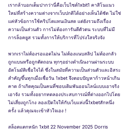
เรากล้าบอกเต็มปากว่านี่คือเว็บไซต์1xbit1 คาสิโนแนว
ใหม่ที่สร้างความต่างจากเว็บปกติได้อย่างเห็นได้ชัด ไม่ใช่
แค่หัวข้อการใช้คริปโตแทนเงินสด แต่ยังรวมถึงเรื่อง
ความเป็นส่วนตัว การไม่ต้องการันตีตัวตน ระบบที่ไม่มี
การล็อคยูส รวมทั้งการให้บริการที่โปร่งใสจริงจัง
พวกเราไม่ต้องรอแอดไม่น ไม่ต้องแนบสลิป ไม่ต้องกลัว
ถูกแบนหรือถูกตัดถอน ทุกๆอย่างดำเนินงานผ่านระบบ
อัตโนมัติเชื่อใจได้ ซึ่งในสมัยที่ความเป็นส่วนตัวและอิสระ
สำคัญขึ้นทุกเมื่อเชื่อวัน 1xbet จึงตอบปัญหาก้าวหน้าเกิน
คาด ถ้าเกิดคุณเป็นคนที่ชอบเดิมพันออนไลน์แบบเอาจริง
เอาจัง รวมทั้งอยากทดลองประสบการณ์ที่ต่างออกไปโดย
ไม่เสี่ยงถูกโกง ลองเปิดใจให้กับเว็บแห่งนี้1xbetสักหนึ่ง
ครั้ง แล้วคุณจะเข้าหัวใจเอง !
สล็อตแตกหนัก 1xbit 22 November 2025 Dorris