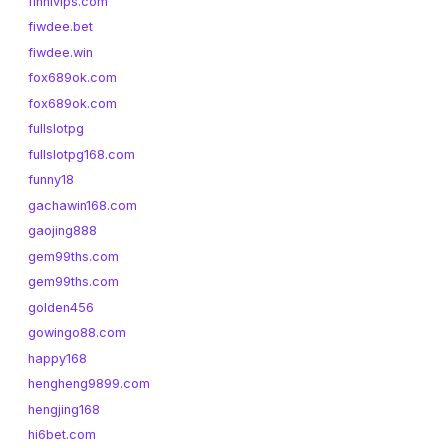
finnivips.com
fiwdee.bet
fiwdee.win
fox689ok.com
fox689ok.com
fullslotpg
fullslotpg168.com
funny18
gachawin168.com
gaojing888
gem99ths.com
gem99ths.com
golden456
gowingo88.com
happy168
hengheng9899.com
hengjing168
hi6bet.com