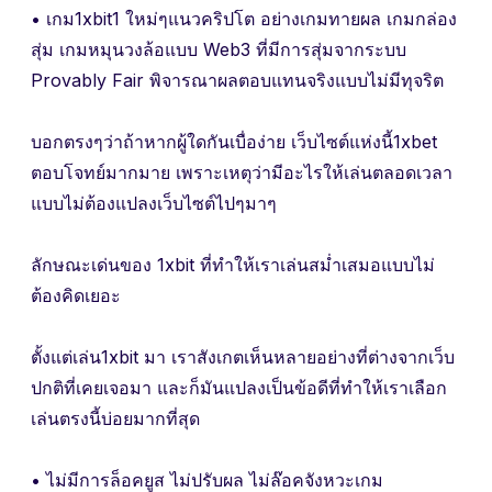
• เกม1xbit1 ใหม่ๆแนวคริปโต อย่างเกมทายผล เกมกล่อง
สุ่ม เกมหมุนวงล้อแบบ Web3 ที่มีการสุ่มจากระบบ
Provably Fair พิจารณาผลตอบแทนจริงแบบไม่มีทุจริต
บอกตรงๆว่าถ้าหากผู้ใดกันเบื่อง่าย เว็บไซต์แห่งนี้1xbet
ตอบโจทย์มากมาย เพราะเหตุว่ามีอะไรให้เล่นตลอดเวลา
แบบไม่ต้องแปลงเว็บไซต์ไปๆมาๆ
ลักษณะเด่นของ 1xbit ที่ทำให้เราเล่นสม่ำเสมอแบบไม่
ต้องคิดเยอะ
ตั้งแต่เล่น1xbit มา เราสังเกตเห็นหลายอย่างที่ต่างจากเว็บ
ปกติที่เคยเจอมา และก็มันแปลงเป็นข้อดีที่ทำให้เราเลือก
เล่นตรงนี้บ่อยมากที่สุด
• ไม่มีการล็อคยูส ไม่ปรับผล ไม่ล๊อคจังหวะเกม