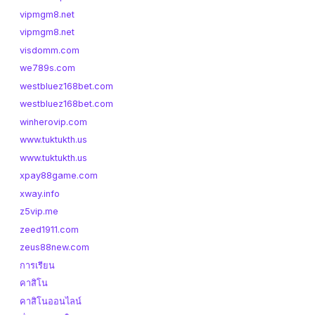
vipmgm8.net
vipmgm8.net
visdomm.com
we789s.com
westbluez168bet.com
westbluez168bet.com
winherovip.com
www.tuktukth.us
www.tuktukth.us
xpay88game.com
xway.info
z5vip.me
zeed1911.com
zeus88new.com
การเรียน
คาสิโน
คาสิโนออนไลน์