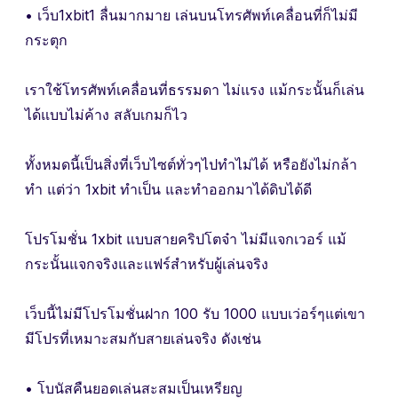
• เว็บ1xbit1 ลื่นมากมาย เล่นบนโทรศัพท์เคลื่อนที่ก็ไม่มี
กระตุก
เราใช้โทรศัพท์เคลื่อนที่ธรรมดา ไม่แรง แม้กระนั้นก็เล่น
ได้แบบไม่ค้าง สลับเกมก็ไว
ทั้งหมดนี้เป็นสิ่งที่เว็บไซต์ทั่วๆไปทำไม่ได้ หรือยังไม่กล้า
ทำ แต่ว่า 1xbit ทำเป็น และทำออกมาได้ดิบได้ดี
โปรโมชั่น 1xbit แบบสายคริปโตจ๋า ไม่มีแจกเวอร์ แม้
กระนั้นแจกจริงและแฟร์สำหรับผู้เล่นจริง
เว็บนี้ไม่มีโปรโมชั่นฝาก 100 รับ 1000 แบบเว่อร์ๆแต่เขา
มีโปรที่เหมาะสมกับสายเล่นจริง ดังเช่น
• โบนัสคืนยอดเล่นสะสมเป็นเหรียญ