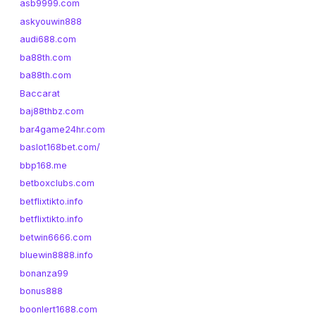
asb9999.com
askyouwin888
audi688.com
ba88th.com
ba88th.com
Baccarat
baj88thbz.com
bar4game24hr.com
baslot168bet.com/
bbp168.me
betboxclubs.com
betflixtikto.info
betflixtikto.info
betwin6666.com
bluewin8888.info
bonanza99
bonus888
boonlert1688.com