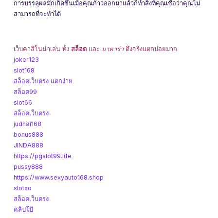
การบรรลุผลมักเกิดขึ้นเมื่อคุณก้าวออกมาแล้วก็ทำสิ่งที่คุณเชื่อว่าคุณไม่
สามารถที่จะทำได้
เว็บคาสิโนน่าเล่น ทั้ง
สล็อต
และ
บาคาร่า
ตึงจริงแตกบ่อยมาก
joker123
slot168
สล็อตเว็บตรง แตกง่าย
สล็อต99
slot66
สล็อตเว็บตรง
judhai168
bonus888
JINDA888
https://pgslot99.life
pussy888
https://www.sexyauto168.shop
slotxo
สล็อตเว็บตรง
คลิปโป๊