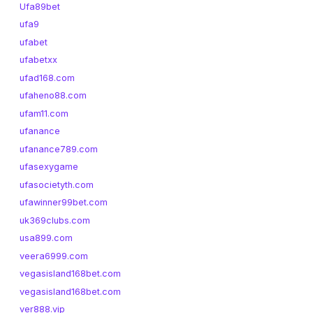
Ufa89bet
ufa9
ufabet
ufabetxx
ufad168.com
ufaheno88.com
ufam11.com
ufanance
ufanance789.com
ufasexygame
ufasocietyth.com
ufawinner99bet.com
uk369clubs.com
usa899.com
veera6999.com
vegasisland168bet.com
vegasisland168bet.com
ver888.vip