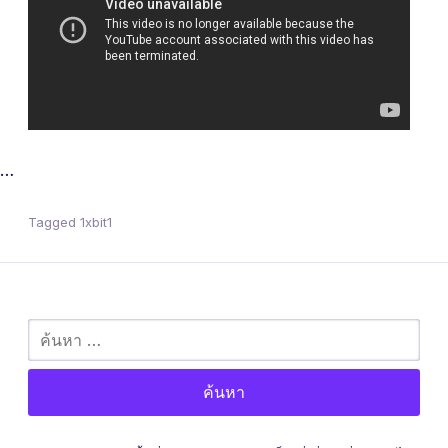
…
Tagged
1xbit1
ค้นหา
สำหรับ: