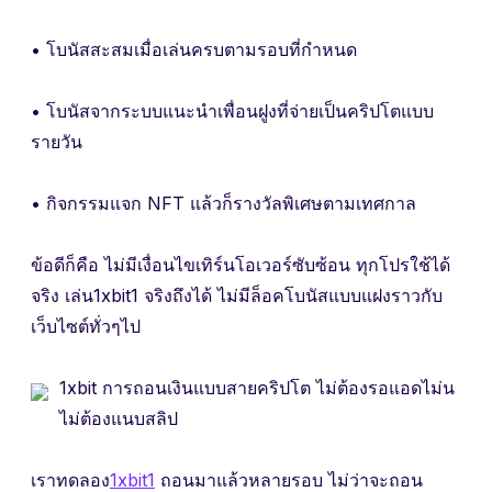
• โบนัสสะสมเมื่อเล่นครบตามรอบที่กำหนด
• โบนัสจากระบบแนะนำเพื่อนฝูงที่จ่ายเป็นคริปโตแบบ
รายวัน
• กิจกรรมแจก NFT แล้วก็รางวัลพิเศษตามเทศกาล
ข้อดีก็คือ ไม่มีเงื่อนไขเทิร์นโอเวอร์ซับซ้อน ทุกโปรใช้ได้
จริง เล่น1xbit1 จริงถึงได้ ไม่มีล็อคโบนัสแบบแฝงราวกับ
เว็บไซต์ทั่วๆไป
1xbit การถอนเงินแบบสายคริปโต ไม่ต้องรอแอดไม่น
ไม่ต้องแนบสลิป
เราทดลอง
1xbit1
ถอนมาแล้วหลายรอบ ไม่ว่าจะถอน