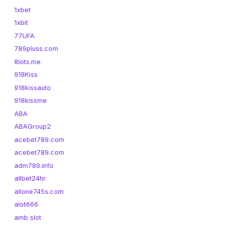
1xbet
1xbit
77UFA
789pluss.com
8lots.me
918Kiss
918kissauto
918kissme
ABA
ABAGroup2
acebet789.com
acebet789.com
adm789.info
allbet24hr
allone745s.com
alot666
amb slot