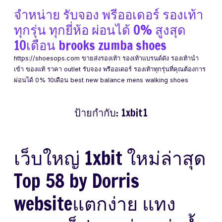
Skip
จำหน่าย รับจอง พรีออเดอร์ รองเท้า
to
ทุกรุ่น ทุกยี่ห้อ ผ่อนได้ 0% สูงสุด
content
10เดือน brooks zumba shoes
https://shoesops.com ขายส่งรองเท้า รองเท้าแบรนด์ดัง รองเท้านำ
เข้า ของแท้ ราคา outlet รับจอง พรีออเดอร์ รองเท้าทุกรุ่นที่คุณต้องการ
ผ่อนได้ 0% 10เดือน best new balance mens walking shoes
ป้ายกำกับ:
1xbit1
เว็บใหญ่ 1xbit ใหม่ล่าสุด
Top 58 by Dorris
websiteแตกง่าย แทง