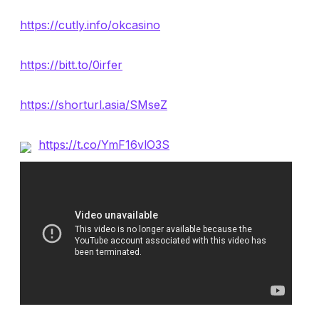
https://cutly.info/okcasino
https://bitt.to/0irfer
https://shorturl.asia/SMseZ
https://t.co/YmF16vlO3S