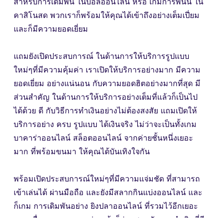
สำหรับการเดิมพัน ในบอลออนไลน์ หรือ เกมการพนัน ใน
คาสิโนสด พวกเราก็พร้อมให้คุณได้เข้าถึงอย่างเต็มเปี่ยม
และก็มีความยอดเยี่ยม
แถมยังเปิดประสบการณ์ ในด้านการให้บริการรูปแบบ
ใหม่ๆที่มีความคุ้มค่า เราเปิดให้บริการอย่างมาก มีความ
ยอดเยี่ยม อย่างแน่นอน กับความยอดฮิตอย่างมากที่สุด มี
ส่วนสำคัญ ในด้านการให้บริการอย่างเต็มที่แล้วก็เป็นไป
ได้ด้วย ดี กับวิธีการทำเงินอย่างไม่ต้องสงสัย แถมเปิดให้
บริการอย่าง ครบ รูปแบบ ได้เงินจริง ไม่ว่าจะเป็นทั้งเกม
บาคาร่าออนไลน์ สล็อตออนไลน์ จากค่ายชั้นหนึ่งเยอะ
มาก ที่พร้อมขนมา ให้คุณได้บันเทิงใจกัน
พร้อมเปิดประสบการณ์ใหม่ๆที่มีความแจ่มชัด ที่สามารถ
เข้าเล่นได้ ผ่านมือถือ และยังมีสลากกินแบ่งออนไลน์ และ
ก็เกม การเดิมพันอย่าง ยิงปลาออนไลน์ ที่รวมไว้อีกเยอะ