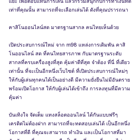
แยะ เพื่อตอบแทนการเล่น แล้วก็ร่วมสนุกกับการทำเงินที่ดี
เท่าที่คุณนั้น สามารถที่จะเลือกเล่นได้ ดังที่คุณปรารถนา
คาสิโนออนไลน์สด มาตรฐานสากล คนไทยเห็นด้วย
เปิดประสบการณ์ใหม่ จาก m98 แหล่งการเดิมพัน คาสิ
โนออนไลน์ สด ที่คนไทยสารภาพ กับมาตรฐานระดับ
สากลที่ครบเครื่องสูงที่สุด คุ้มค่าดีที่สุด จำต้อง ที่นี่ ที่เดียว
เท่านั้น ที่จะเป็นอีกหนึ่งเว็บไซต์ ที่เปิดประสบการณ์ใหม่ๆ
ให้กับผู้เล่นทุกคนได้เป็นอย่างดี มีความยั่งยืนไม่มีอันตราย
พร้อมเปิดโอกาส ให้กับผู้เล่นได้เข้าถึง การลงทุนที่มีความ
คุ้มค่า
บันเทิงใจ จัดเต็ม แทงสล็อตออนไลน์ ได้กันแบบฟรีๆ
เครดิตไม่ต้องฝาก สามารถที่จะทดสอบเล่นได้ เป็นอีกหนึ่ง
โอกาสที่ดี ที่คุณจะสามารถ ทำเงิน และเป็นโอกาสที่มา