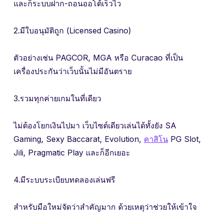
และก็ระบบฝาก-ถอนออโต้เร็วไว
2.มีใบอนุมัติถูก (Licensed Casino)
ตัวอย่างเช่น PAGCOR, MGA หรือ Curacao ที่เป็น
เครื่องประกันว่าเว็บนั้นไม่มีอันตราย
3.รวมทุกค่ายเกมในที่เดียว
ไม่ต้องโยกเงินไปมา เว็บไซต์เดียวเล่นได้ทั้งยัง SA
Gaming, Sexy Baccarat, Evolution,
คาสิโน
PG Slot,
Jili, Pragmatic Play และก็อีกเยอะ
4.มีระบบระเบียบทดลองเล่นฟรี
สำหรับมือใหม่จัดว่าสำคัญมาก ด้วยเหตุว่าช่วยให้เข้าใจ