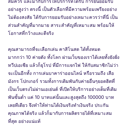
สมควร และมากับการให้บริการที่ได้รับ การยินยอมรับ
อย่างสูงว่า ตรงนี้ เป็นตัวเลือกที่มีความพร้อมเพรียงอย่าง
ไม่ต้องสงสัย ได้รับการยอมรับอย่างเหมาะควรว่าที่นี่ เป็น
ส่วนสำคัญที่มากมาย สาระสำคัญที่เหมาะสม พร้อมให้
โอกาสที่กว้างและดีจริง
คุณสามารถที่จะเลือกเล่น คาสิโนสด ได้ทั้งหมด
มากกว่า 10 ค่ายดัง ทั้งโลก ผ่านเว็บของเราได้เลยทั้งยังฝั่ง
ทวีปเอเชีย แล้วก็ยุโรป ที่มีการแจกไพ่ ให้กับสมาชิกไม่ว่า
จะเป็นอีกทั้ง การเล่นบาคาร่าออนไลน์ หรือรวมถึง เสือ
มังกร โปกเกอร์ รวมทั้งการเดิมพันกับค่ายอื่นๆยอดฮิตที่
เป็นเว็บตรงไม่ผ่านเอเย่นต์ ที่เปิดให้บริการอย่างเต็มที่เดิม
พันขั้นต่ำ แค่ 10 บาทแค่นั้นและสูงสุดถึง 100000 บาท
เลยทีเดียว จึงทำให้ท่านได้เงินจริงทำเงินจริง ประกัน
คุณภาพได้จริง แล้วก็มากับการผลิตรายได้ที่เหมาะสม
ที่สุด อย่างแน่แท้