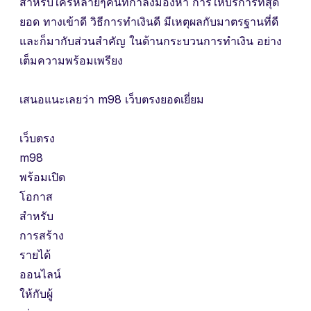
สำหรับใครหลายๆคนที่กำลังมองหา การให้บริการที่สุด
ยอด ทางเข้าดี วิธีการทำเงินดี มีเหตุผลกับมาตรฐานที่ดี
และก็มากับส่วนสำคัญ ในด้านกระบวนการทำเงิน อย่าง
เต็มความพร้อมเพรียง
เสนอแนะเลยว่า m98 เว็บตรงยอดเยี่ยม
เว็บตรง
m98
พร้อมเปิด
โอกาส
สำหรับ
การสร้าง
รายได้
ออนไลน์
ให้กับผู้