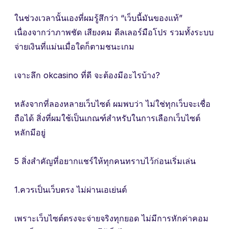
ในช่วงเวลานั้นเองที่ผมรู้สึกว่า “เว็บนี้มันของแท้”
เนื่องจากว่าภาพชัด เสียงคม ดีลเลอร์มือโปร รวมทั้งระบบ
จ่ายเงินที่แม่นเมื่อใดก็ตามชนะเกม
เจาะลึก okcasino ที่ดี จะต้องมีอะไรบ้าง?
หลังจากที่ลองหลายเว็บไซต์ ผมพบว่า ไม่ใช่ทุกเว็บจะเชื่อ
ถือได้ สิ่งที่ผมใช้เป็นเกณฑ์สำหรับในการเลือกเว็บไซต์
หลักมีอยู่
5 สิ่งสำคัญที่อยากแชร์ให้ทุกคนทราบไว้ก่อนเริ่มเล่น
1.ควรเป็นเว็บตรง ไม่ผ่านเอเย่นต์
เพราะเว็บไซต์ตรงจะจ่ายจริงทุกยอด ไม่มีการหักค่าคอม