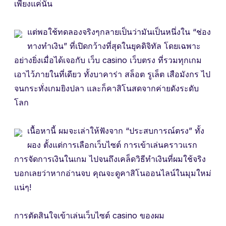
เพียงแค่นั้น
แต่พอใช้ทดลองจริงๆกลายเป็นว่ามันเป็นหนึ่งใน “ช่อง
ทางทำเงิน” ที่เปิดกว้างที่สุดในยุคดิจิทัล โดยเฉพาะ
อย่างยิ่งเมื่อได้เจอกับ เว็บ casino เว็บตรง ที่รวมทุกเกม
เอาไว้ภายในที่เดียว ทั้งบาคาร่า สล็อต รูเล็ต เสือมังกร ไป
จนกระทั่งเกมยิงปลา และก็คาสิโนสดจากค่ายดังระดับ
โลก
เนื้อหานี้ ผมจะเล่าให้ฟังจาก “ประสบการณ์ตรง” ทั้ง
ผอง ตั้งแต่การเลือกเว็บไซต์ การเข้าเล่นคราวแรก
การจัดการเงินในเกม ไปจนถึงเคล็ดวิธีทำเงินที่ผมใช้จริง
บอกเลยว่าหากอ่านจบ คุณจะดูคาสิโนออนไลน์ในมุมใหม่
แน่ๆ!
การตัดสินใจเข้าเล่นเว็บไซต์ casino ของผม