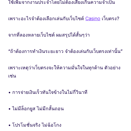
ใช้เพิ่มจากงานประจำโดยไม่ต้องเสี่ยงเกินความจำเป็น
เพราะอะไรจำต้องเลือกเล่นกับเว็บไซต์
Casino
เว็บตรง?
จากที่ลองหลายเว็บไซต์ ผมสรุปได้สั้นๆว่า
“ถ้าต้องการทำเงินระยะยาว จำต้องเล่นกับเว็บตรงเท่านั้น”
เพราะเหตุว่าเว็บตรงจะให้ความมั่นใจในทุกด้าน ตัวอย่าง
เช่น
• การจ่ายเงินเร็วทันใจข้างในไม่กี่วินาที
• ไม่มีล็อกยูส ไม่มีกลั้นถอน
• โปรโมชั่นจริง ไม่ฉ้อโกง