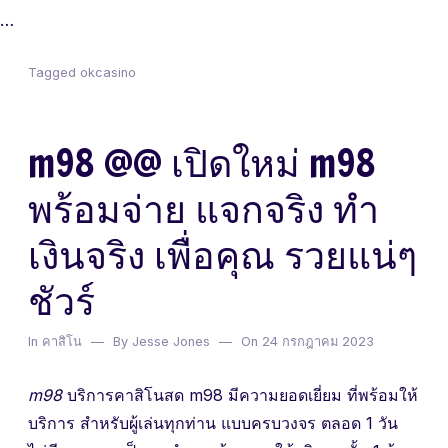
…
Tagged
okcasino
m98 @@ เปิดใหม่ m98
พร้อมจ่าย แจกจริง ทำ
เงินจริง เพื่อคุณ รวยแน่ๆ
ชัวร์
In
คาสิโน
By Jesse Jones
On
24 กรกฎาคม 2023
m98
บริการคาสิโนสด m98 มีความยอดเยี่ยม ที่พร้อมให้
บริการ สำหรับผู้เล่นทุกท่าน แบบครบวงจร ตลอด 1 วัน