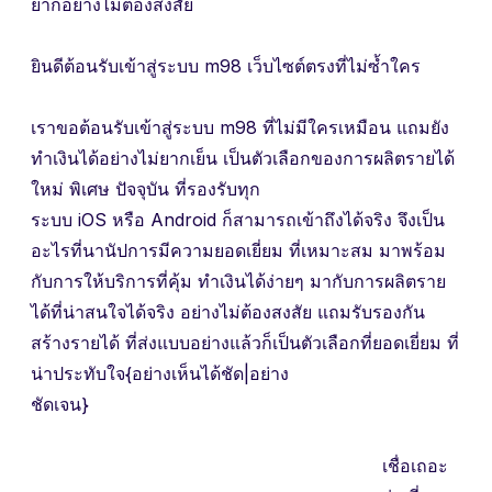
ยากอย่างไม่ต้องสงสัย
ยินดีต้อนรับเข้าสู่ระบบ m98 เว็บไซต์ตรงที่ไม่ซ้ำใคร
เราขอต้อนรับเข้าสู่ระบบ m98 ที่ไม่มีใครเหมือน แถมยัง
ทำเงินได้อย่างไม่ยากเย็น เป็นตัวเลือกของการผลิตรายได้
ใหม่ พิเศษ ปัจจุบัน ที่รองรับทุก
ระบบ iOS หรือ Android ก็สามารถเข้าถึงได้จริง จึงเป็น
อะไรที่นานัปการมีความยอดเยี่ยม ที่เหมาะสม มาพร้อม
กับการให้บริการที่คุ้ม ทำเงินได้ง่ายๆ มากับการผลิตราย
ได้ที่น่าสนใจได้จริง อย่างไม่ต้องสงสัย แถมรับรองกัน
สร้างรายได้ ที่ส่งแบบอย่างแล้วก็เป็นตัวเลือกที่ยอดเยี่ยม ที่
น่าประทับใจ{อย่างเห็นได้ชัด|อย่าง
ชัดเจน}
เชื่อเถอะ