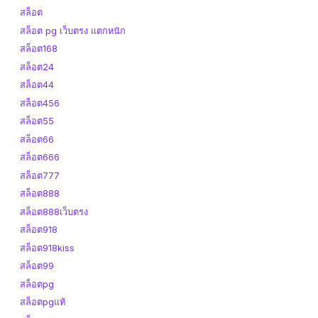
สล็อต
สล็อต pg เว็บตรง แตกหนัก
สล็อต168
สล็อต24
สล็อต44
สล็อต456
สล็อต55
สล็อต66
สล็อต666
สล็อต777
สล็อต888
สล็อต888เว็บตรง
สล็อต918
สล็อต918kiss
สล็อต99
สล็อตpg
สล็อตpgแท้