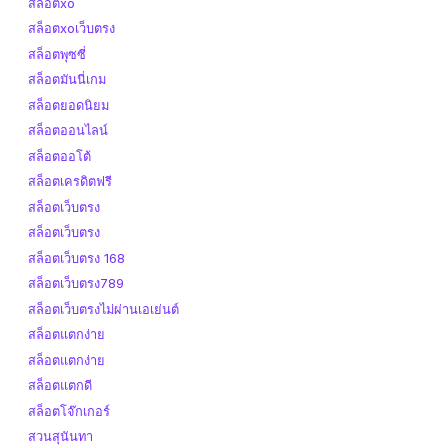
สล็อตxo
สล็อตxoเว็บตรง
สล็อตพุซซี่
สล็อตมันนี่เกม
สล็อตยอดนิยม
สล็อตออนไลน์
สล็อตออโต้
สล็อตเครดิตฟรี
สล็อตเว็บตรง
สล็อตเว็บตรง
สล็อตเว็บตรง 168
สล็อตเว็บตรง789
สล็อตเว็บตรงไม่ผ่านเอเย่นต์
สล็อตแตกง่าย
สล็อตแตกง่าย
สล็อตแตกดี
สล็อตโจ๊กเกอร์
สวนสุนันทา