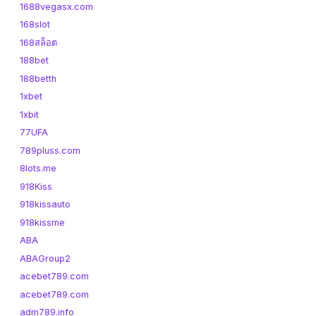
1688vegasx.com
168slot
168สล็อต
188bet
188betth
1xbet
1xbit
77UFA
789pluss.com
8lots.me
918Kiss
918kissauto
918kissme
ABA
ABAGroup2
acebet789.com
acebet789.com
adm789.info