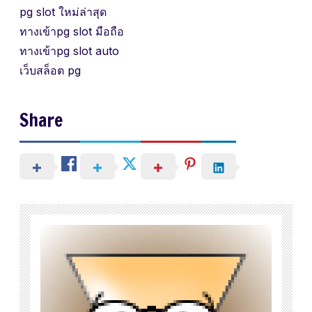
pg slot ใหม่ล่าสุด
ทางเข้าpg slot มือถือ
ทางเข้าpg slot auto
เว็บสล็อต pg
Share