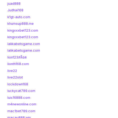
juad888
Judhai168
k1gt-auto.com
khumsup888.me
kingxxxbet123.com
kingxxxbet123.com
lalikabetsgame.com
lalikabetsgame.com
lion123สล็อต
lionth168.com
live22
live22slot
lockdown168
luckycat789.com
luis16888.com
m4newonline.com
mac1bet789.com
macau888.win