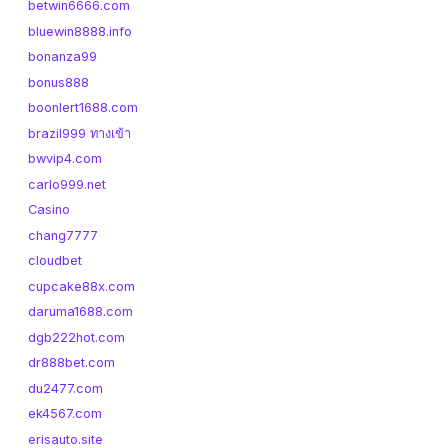
betwin6666.com
bluewin8888.info
bonanza99
bonus888
boonlert1688.com
brazil999 ทางเข้า
bwvip4.com
carlo999.net
Casino
chang7777
cloudbet
cupcake88x.com
daruma1688.com
dgb222hot.com
dr888bet.com
du2477.com
ek4567.com
erisauto.site