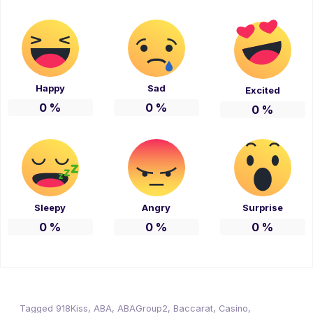
Happy
Sad
Excited
0
%
0
%
0
%
Sleepy
Angry
Surprise
0
%
0
%
0
%
Tagged
918Kiss
,
ABA
,
ABAGroup2
,
Baccarat
,
Casino
,