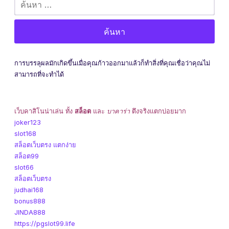
สำหรับ:
การบรรลุผลมักเกิดขึ้นเมื่อคุณก้าวออกมาแล้วก็ทำสิ่งที่คุณเชื่อว่าคุณไม่
สามารถที่จะทำได้
เว็บคาสิโนน่าเล่น ทั้ง
สล็อต
และ
บาคาร่า
ตึงจริงแตกบ่อยมาก
joker123
slot168
สล็อตเว็บตรง แตกง่าย
สล็อต99
slot66
สล็อตเว็บตรง
judhai168
bonus888
JINDA888
https://pgslot99.life