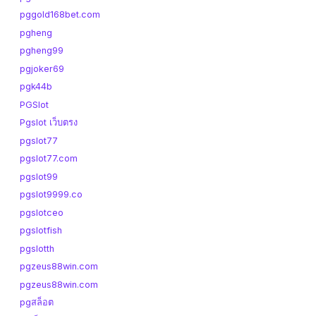
pggold168bet.com
pgheng
pgheng99
pgjoker69
pgk44b
PGSlot
Pgslot เว็บตรง
pgslot77
pgslot77.com
pgslot99
pgslot9999.co
pgslotceo
pgslotfish
pgslotth
pgzeus88win.com
pgzeus88win.com
pgสล็อต