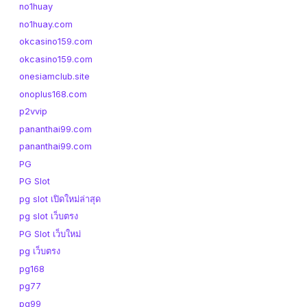
no1huay
no1huay.com
okcasino159.com
okcasino159.com
onesiamclub.site
onoplus168.com
p2vvip
pananthai99.com
pananthai99.com
PG
PG Slot
pg slot เปิดใหม่ล่าสุด
pg slot เว็บตรง
PG Slot เว็บใหม่
pg เว็บตรง
pg168
pg77
pg99