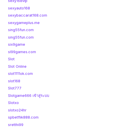
sexy168vip
sexyauto168
sexybaccarat168.com
sexygameplus.me
sing55fun.com
sing55fun.com
six9game
sl99games.com
Slot
Slot Online
slot1111ok.com
slot168
Slot777
Slotgame666 เข้าสู่ระบบ
Slotxo
slotxo24hr
spbetflik888.com
sretthi99