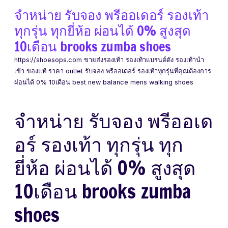
Skip
จำหน่าย รับจอง พรีออเดอร์ รองเท้า
to
ทุกรุ่น ทุกยี่ห้อ ผ่อนได้ 0% สูงสุด
content
10เดือน brooks zumba shoes
https://shoesops.com ขายส่งรองเท้า รองเท้าแบรนด์ดัง รองเท้านำ
เข้า ของแท้ ราคา outlet รับจอง พรีออเดอร์ รองเท้าทุกรุ่นที่คุณต้องการ
ผ่อนได้ 0% 10เดือน best new balance mens walking shoes
จำหน่าย รับจอง พรีออเด
อร์ รองเท้า ทุกรุ่น ทุก
ยี่ห้อ ผ่อนได้ 0% สูงสุด
10เดือน brooks zumba
shoes