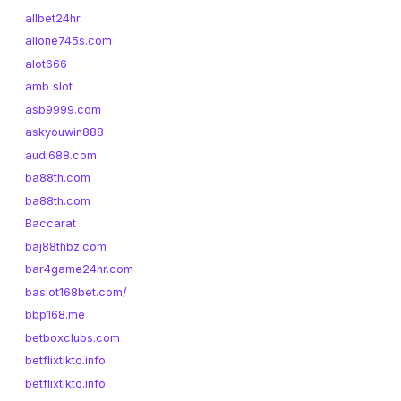
allbet24hr
allone745s.com
alot666
amb slot
asb9999.com
askyouwin888
audi688.com
ba88th.com
ba88th.com
Baccarat
baj88thbz.com
bar4game24hr.com
baslot168bet.com/
bbp168.me
betboxclubs.com
betflixtikto.info
betflixtikto.info