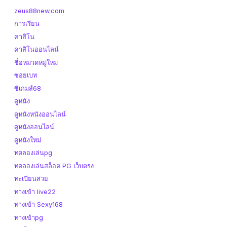
zeus88new.com
การเรียน
คาสิโน
คาสิโนออนไลน์
ชื่อหมวดหมู่ใหม่
ซอยเบท
ซีเกมส์68
ดูหนัง
ดูหนังหนังออนไลน์
ดูหนังออนไลน์
ดูหนังใหม่
ทดลองเล่นpg
ทดลองเล่นสล็อต PG เว็บตรง
ทะเบียนสวย
ทางเข้า live22
ทางเข้า Sexy168
ทางเข้าpg