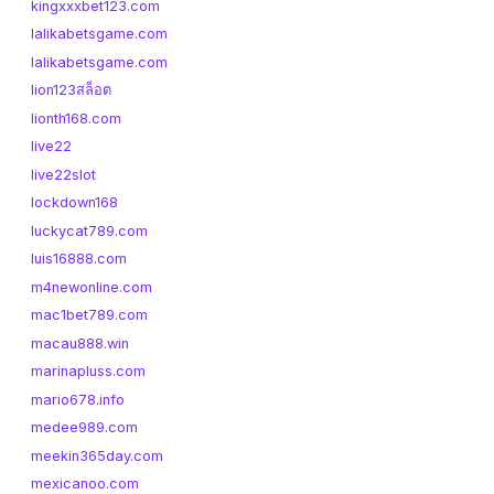
kingxxxbet123.com
lalikabetsgame.com
lalikabetsgame.com
lion123สล็อต
lionth168.com
live22
live22slot
lockdown168
luckycat789.com
luis16888.com
m4newonline.com
mac1bet789.com
macau888.win
marinapluss.com
mario678.info
medee989.com
meekin365day.com
mexicanoo.com