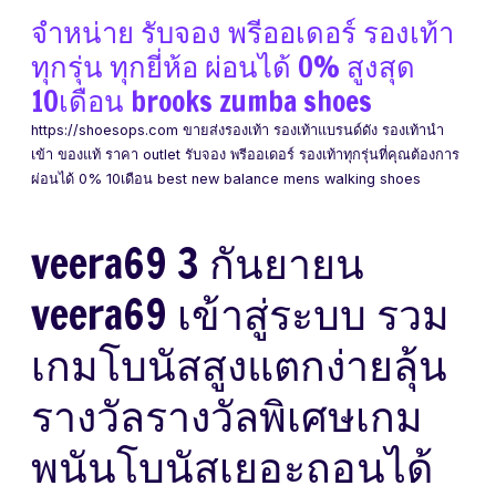
Skip
จำหน่าย รับจอง พรีออเดอร์ รองเท้า
to
ทุกรุ่น ทุกยี่ห้อ ผ่อนได้ 0% สูงสุด
content
10เดือน brooks zumba shoes
https://shoesops.com ขายส่งรองเท้า รองเท้าแบรนด์ดัง รองเท้านำ
เข้า ของแท้ ราคา outlet รับจอง พรีออเดอร์ รองเท้าทุกรุ่นที่คุณต้องการ
ผ่อนได้ 0% 10เดือน best new balance mens walking shoes
veera69 3 กันยายน
veera69 เข้าสู่ระบบ รวม
เกมโบนัสสูงแตกง่ายลุ้น
รางวัลรางวัลพิเศษเกม
พนันโบนัสเยอะถอนได้