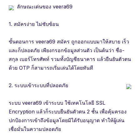
ลักษณะเด่นของ veera69
1. สมัครง่าย ไม่ซับซ้อน
ขั้นตอนการ veera69 สมัคร ถูกออกแบบมาให้สบาย เร็ว
และก็ปลอดภัย เพียงกรอกข้อมูลส่วนตัว เป็นต้นว่า ชื่อ-
สกุล เบอร์โทรศัพท์ รวมทั้งบัญชีธนาคาร แล้วยืนยันตัวตน
ด้วย OTP ก็สามารถเริ่มเล่นได้โดยทันที
2. ระบบเข้าระบบที่ปลอดภัย
ระบบ veera69 เข้าระบบ ใช้เทคโนโลยี SSL
Encryption แล้วก็ระบบยืนยันตัวตน 2 ชั้น เพื่อคุ้มครอง
ปกป้องการเข้าถึงข้อมูลโดยมิได้รับอนุญาต ทำให้ผู้เล่น
เชื่อมั่นในความปลอดภัย