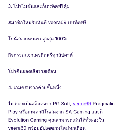
3. โปรโมชั่นและก็เดรดิตฟรีคุ้ม
สมาชิกใหม่รับทันที veera69 เดรดิตฟรี
โบนัสฝากหนแรกสูงสุด 100%
กิจกรรมแจกเครดิตฟรีทุกสัปดาห์
โปรคืนยอดเสียรายเดือน
4. เกมครบจากค่ายชั้นหนึ่ง
ไม่ว่าจะเป็นสล็อตจาก PG Soft,
veera69
Pragmatic
Play หรือเกมคาสิโนสดจาก SA Gaming และก็
Evolution Gaming คุณสามารถเล่นได้ทั้งผองใน
veera69 พร้อมอัปเดตเกมใหม่ทุกเดือน