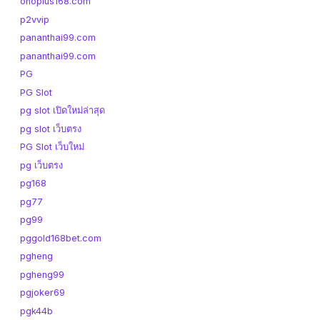
onoplus168.com
p2vvip
pananthai99.com
pananthai99.com
PG
PG Slot
pg slot เปิดใหม่ล่าสุด
pg slot เว็บตรง
PG Slot เว็บใหม่
pg เว็บตรง
pg168
pg77
pg99
pggold168bet.com
pgheng
pgheng99
pgjoker69
pgk44b