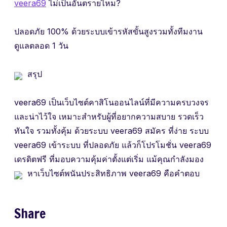
veera69
ไม่เป็นอันตรายไหม?
ปลอดภัย 100% ด้วยระบบเข้ารหัสขั้นสูงรวมทั้งทีมงาน
ดูแลตลอด 1 วัน
สรุป
veera69 เป็นเว็บไซต์คาสิโนออนไลน์ที่มีความครบวงจร
และน่าไว้ใจ เหมาะสำหรับผู้ที่อยากความสบาย รวดเร็ว
ทันใจ รวมทั้งคุ้ม ด้วยระบบ veera69 สมัคร ที่ง่าย ระบบ
veera69 เข้าระบบ ที่ปลอดภัย แล้วก็โปรโมชั่น veera69
เดรดิตฟรี ที่มอบความคุ้มค่าตั้งแต่เริ่ม แม้คุณกำลังมอง
หาเว็บไซต์พนันประสิทธิภาพ veera69 คือคำตอบ
Share