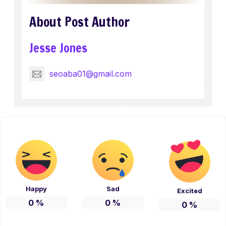
About Post Author
Jesse Jones
seoaba01@gmail.com
Happy
Sad
Excited
0
%
0
%
0
%