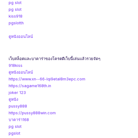
pg slot
pg slot
kiss918
pgslotth
ดูหนังออนไลน์
เว็บสล็อตและบาคาร่าของโครตดีเว็บนี้เล่นแล้วรวยจัดๆ
918kiss
ดูหนังออนไลน์
https://www.xn--66-lqi9etal8m3epc.com
https://sagame168th.in
joker 123
ดูหนัง
pussy888
https://pussy888win.com
บาคาร่า168
pg slot
pgslot