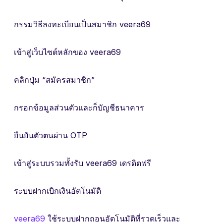
กรรมวิธีลงทะเบียนเป็นสมาชิก veera69
เข้าสู่เว็บไซต์หลักของ veera69
คลิกปุ่ม “สมัครสมาชิก”
กรอกข้อมูลส่วนตัวและก็บัญชีธนาคาร
ยืนยันตัวตนผ่าน OTP
เข้าสู่ระบบรวมทั้งรับ veera69 เดรดิตฟรี
ระบบฝากเบิกเงินอัตโนมัติ
veera69
ใช้ระบบฝากถอนอัตโนมัติที่รวดเร็วและ