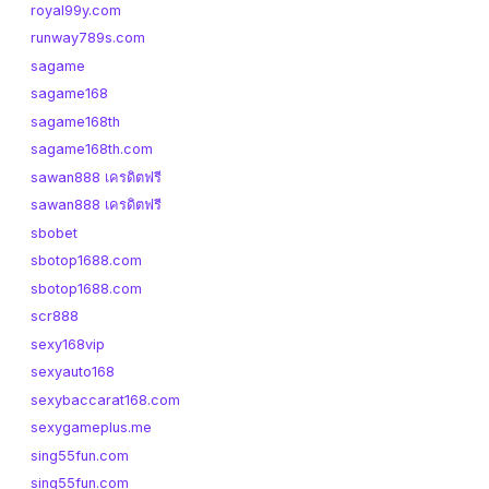
royal99y.com
runway789s.com
sagame
sagame168
sagame168th
sagame168th.com
sawan888 เครดิตฟรี
sawan888 เครดิตฟรี
sbobet
sbotop1688.com
sbotop1688.com
scr888
sexy168vip
sexyauto168
sexybaccarat168.com
sexygameplus.me
sing55fun.com
sing55fun.com