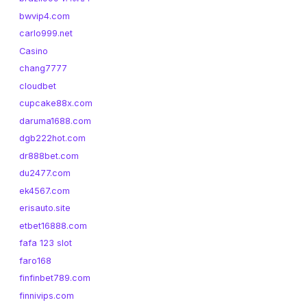
bwvip4.com
carlo999.net
Casino
chang7777
cloudbet
cupcake88x.com
daruma1688.com
dgb222hot.com
dr888bet.com
du2477.com
ek4567.com
erisauto.site
etbet16888.com
fafa 123 slot
faro168
finfinbet789.com
finnivips.com