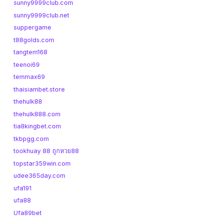
sunny9999club.com
sunny9999club.net
suppergame
t88golds.com
tangtem168
teenoi69
temmax69
thaisiambet.store
thehulk88
thehulk888.com
tia8kingbet.com
tkbpgg.com
tookhuay 88 ถูกหวย88
topstar359win.com
udee365day.com
ufa191
ufa88
Ufa89bet