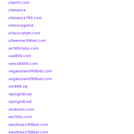
ufam11.com
ufanance
ufanance789.com
ufasexygame
ufasocietyth.com
ufawinner99bet.com
uk369clubs.com
usa899.com
veera6999.com
vegasisland168bet.com
vegasisland168bet.com
ver888.vip
vipmgm8.net
vipmgm8.net
visdomm.com
we789s.com
westbluez168bet.com
westbluez168bet.com