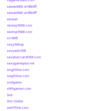
sagame168th.com
sawan888 เครดิตฟรี
sawan888 เครดิตฟรี
sbobet
sbotop1688.com
sbotop1688.com
scr888
sexy168vip
sexyauto168
sexybaccarat168.com
sexygameplus.me
sing55fun.com
sing55fun.com
six9game
sl99games.com
Slot
Slot Online
slot1111ok.com