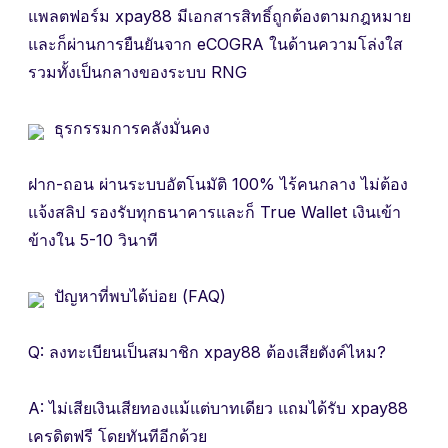
แพลตฟอร์ม xpay88 มีเอกสารสิทธิ์ถูกต้องตามกฎหมาย
และก็ผ่านการยืนยันจาก eCOGRA ในด้านความโล่งใส
รวมทั้งเป็นกลางของระบบ RNG
ธุรกรรมการคลังมั่นคง
ฝาก-ถอน ผ่านระบบอัตโนมัติ 100% ไร้คนกลาง ไม่ต้อง
แจ้งสลิป รองรับทุกธนาคารและก็ True Wallet เงินเข้า
ข้างใน 5-10 วินาที
ปัญหาที่พบได้บ่อย (FAQ)
Q: ลงทะเบียนเป็นสมาชิก xpay88 ต้องเสียตังค์ไหม?
A: ไม่เสียเงินเสียทองแม้แต่บาทเดียว แถมได้รับ xpay88
เครดิตฟรี โดยทันทีอีกด้วย