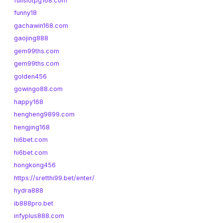
fullslotpg168.com
funny18
gachawin168.com
gaojing888
gem99ths.com
gem99ths.com
golden456
gowingo88.com
happy168
hengheng9899.com
hengjing168
hi6bet.com
hi6bet.com
hongkong456
https://sretthi99.bet/enter/
hydra888
ib888pro.bet
infyplus888.com