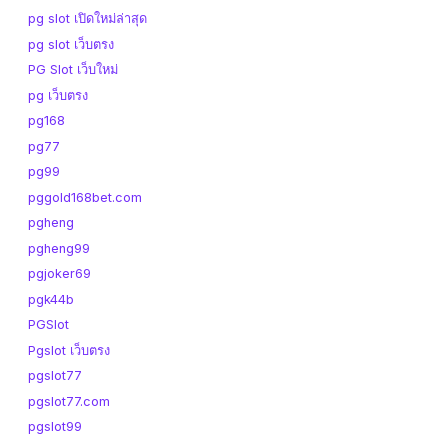
pg slot เปิดใหม่ล่าสุด
pg slot เว็บตรง
PG Slot เว็บใหม่
pg เว็บตรง
pg168
pg77
pg99
pggold168bet.com
pgheng
pgheng99
pgjoker69
pgk44b
PGSlot
Pgslot เว็บตรง
pgslot77
pgslot77.com
pgslot99