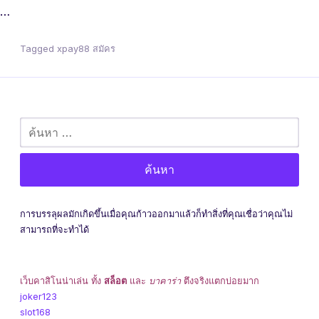
…
Tagged
xpay88 สมัคร
ค้นหา
สำหรับ:
การบรรลุผลมักเกิดขึ้นเมื่อคุณก้าวออกมาแล้วก็ทำสิ่งที่คุณเชื่อว่าคุณไม่
สามารถที่จะทำได้
เว็บคาสิโนน่าเล่น ทั้ง
สล็อต
และ
บาคาร่า
ตึงจริงแตกบ่อยมาก
joker123
slot168