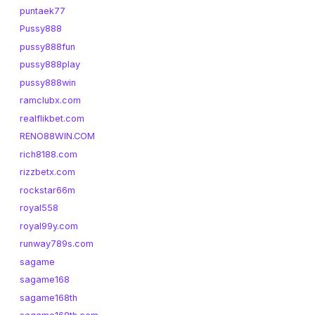
puntaek77
Pussy888
pussy888fun
pussy888play
pussy888win
ramclubx.com
realflikbet.com
RENO88WIN.COM
rich8188.com
rizzbetx.com
rockstar66m
royal558
royal99y.com
runway789s.com
sagame
sagame168
sagame168th