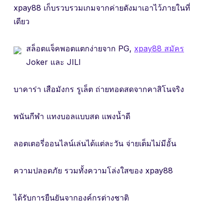
xpay88 เก็บรวบรวมเกมจากค่ายดังมาเอาไว้ภายในที่
เดียว
สล็อตแจ็คพอตแตกง่ายจาก PG,
xpay88 สมัคร
Joker และ JILI
บาคาร่า เสือมังกร รูเล็ต ถ่ายทอดสดจากคาสิโนจริง
พนันกีฬา แทงบอลแบบสด แพงน้ำดี
ลอตเตอรี่ออนไลน์เล่นได้แต่ละวัน จ่ายเต็มไม่มีอั้น
ความปลอดภัย รวมทั้งความโล่งใสของ xpay88
ได้รับการยืนยันจากองค์กรต่างชาติ