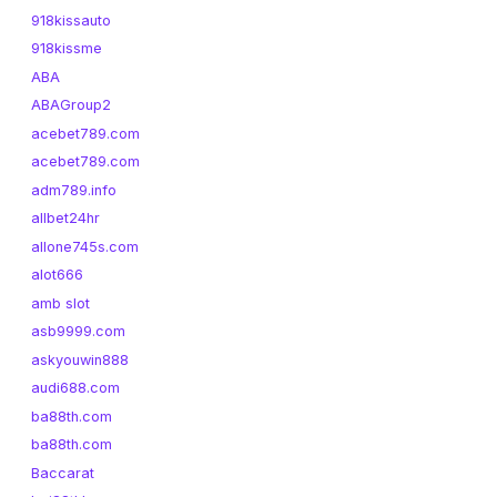
918kissauto
918kissme
ABA
ABAGroup2
acebet789.com
acebet789.com
adm789.info
allbet24hr
allone745s.com
alot666
amb slot
asb9999.com
askyouwin888
audi688.com
ba88th.com
ba88th.com
Baccarat