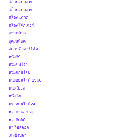
สล็อตแตกง่าย
สล็อตแตกง่าย
สล็อตแตกดี
สล็อตโจ๊กเกอร์
สวนสุนันทา
สูตรสล็อต
สแกนคิวอาร์โค้ด
หนัง69
หนังชนโรง
หนังออนไลน์
หนังออนไลน์ 2566
หนังโป๊69
หนังใหม่
หวยออนไลน์24
หวยฮานอย vip
หวยฮิต88
หาเว็บสล็อต
เกมยิงปลา