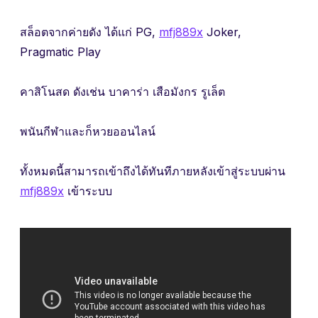
สล็อตจากค่ายดัง ได้แก่ PG,
mfj889x
Joker,
Pragmatic Play
คาสิโนสด ดังเช่น บาคาร่า เสือมังกร รูเล็ต
พนันกีฬาและก็หวยออนไลน์
ทั้งหมดนี้สามารถเข้าถึงได้ทันทีภายหลังเข้าสู่ระบบผ่าน
mfj889x
เข้าระบบ