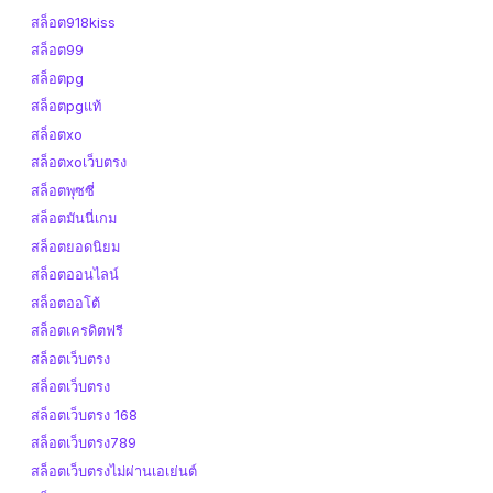
สล็อต918kiss
สล็อต99
สล็อตpg
สล็อตpgแท้
สล็อตxo
สล็อตxoเว็บตรง
สล็อตพุซซี่
สล็อตมันนี่เกม
สล็อตยอดนิยม
สล็อตออนไลน์
สล็อตออโต้
สล็อตเครดิตฟรี
สล็อตเว็บตรง
สล็อตเว็บตรง
สล็อตเว็บตรง 168
สล็อตเว็บตรง789
สล็อตเว็บตรงไม่ผ่านเอเย่นต์