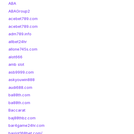
ABA
ABAGroup2
acebet789.com
acebet789.com
adm789.info
allbet24hr
allone745s.com
alot666
amb slot
asb9999.com
askyouwin888
audi688.com
ba88th.com
ba88th.com
Baccarat
baj88thbz.com
bar4game24hr.com
baslot168bet.com/