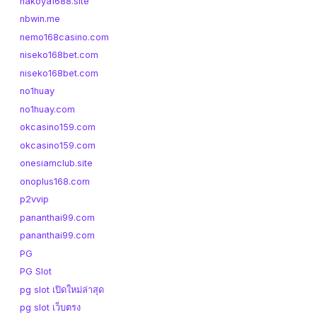
nakoya1688.site
nbwin.me
nemo168casino.com
niseko168bet.com
niseko168bet.com
no1huay
no1huay.com
okcasino159.com
okcasino159.com
onesiamclub.site
onoplus168.com
p2vvip
pananthai99.com
pananthai99.com
PG
PG Slot
pg slot เปิดใหม่ล่าสุด
pg slot เว็บตรง