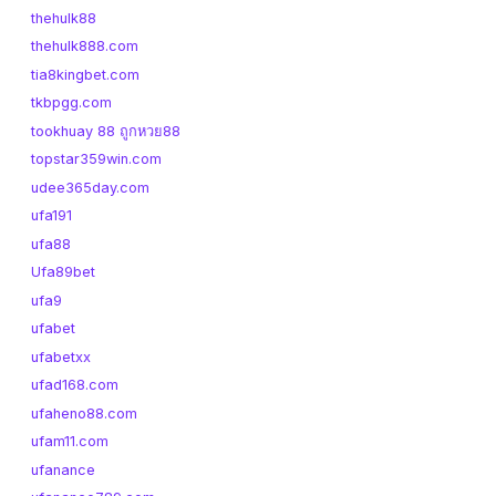
thehulk88
thehulk888.com
tia8kingbet.com
tkbpgg.com
tookhuay 88 ถูกหวย88
topstar359win.com
udee365day.com
ufa191
ufa88
Ufa89bet
ufa9
ufabet
ufabetxx
ufad168.com
ufaheno88.com
ufam11.com
ufanance