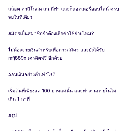
สล็อต คาสิโนสด เกมกีฬา และก็ลอตเตอรี่ออนไลน์ ครบ
จบในที่เดียว
สมัครเป็นสมาชิกจำต้องเสียค่าใช้จ่ายไหม?
ไม่ต้องจ่ายเงินสำหรับเพื่อการสมัคร และยังได้รับ
mfj889x เครดิตฟรี อีกด้วย
ถอนเงินอย่างต่ำเท่าไร?
เริ่มต้นที่เพียงแค่ 100 บาทแค่นั้น และทำงานภายในไม่
เกิน 1 นาที
สรุป