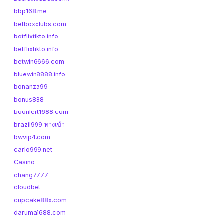
bbp168.me
betboxclubs.com
betflixtikto.info
betflixtikto.info
betwin6666.com
bluewin8888.info
bonanza99
bonus888
boonlert1688.com
brazil999 ทางเข้า
bwvip4.com
carlo999.net
Casino
chang7777
cloudbet
cupcake88x.com
daruma1688.com