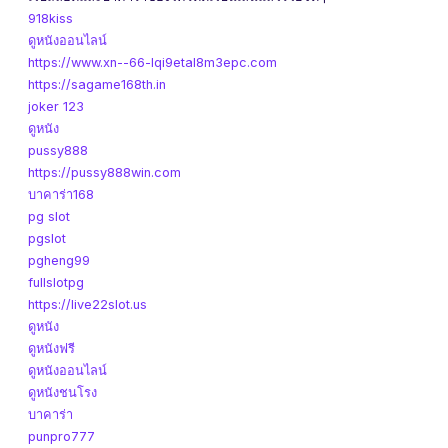
918kiss
ดูหนังออนไลน์
https://www.xn--66-lqi9etal8m3epc.com
https://sagame168th.in
joker 123
ดูหนัง
pussy888
https://pussy888win.com
บาคาร่า168
pg slot
pgslot
pgheng99
fullslotpg
https://live22slot.us
ดูหนัง
ดูหนังฟรี
ดูหนังออนไลน์
ดูหนังชนโรง
บาคาร่า
punpro777