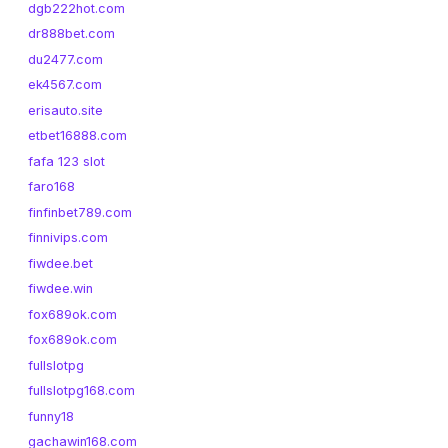
dgb222hot.com
dr888bet.com
du2477.com
ek4567.com
erisauto.site
etbet16888.com
fafa 123 slot
faro168
finfinbet789.com
finnivips.com
fiwdee.bet
fiwdee.win
fox689ok.com
fox689ok.com
fullslotpg
fullslotpg168.com
funny18
gachawin168.com