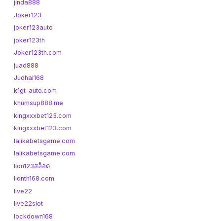
jinda888
Joker123
joker123auto
joker123th
Joker123th.com
juad888
Judhai168
k1gt-auto.com
khumsup888.me
kingxxxbet123.com
kingxxxbet123.com
lalikabetsgame.com
lalikabetsgame.com
lion123สล็อต
lionth168.com
live22
live22slot
lockdown168