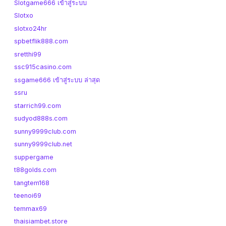
Slotgame666 เข้าสู่ระบบ
Slotxo
slotxo24hr
spbetflik888.com
sretthi99
ssc915casino.com
ssgame666 เข้าสู่ระบบ ล่าสุด
ssru
starrich99.com
sudyod888s.com
sunny9999club.com
sunny9999club.net
suppergame
t88golds.com
tangtem168
teenoi69
temmax69
thaisiambet.store