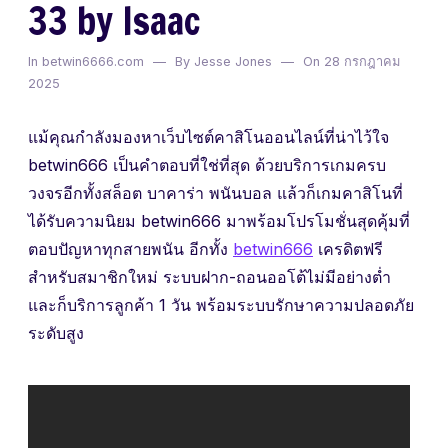
33 by Isaac
In
betwin6666.com
By Jesse Jones
On
28 กรกฎาคม
2025
แม้คุณกำลังมองหาเว็บไซต์คาสิโนออนไลน์ที่น่าไว้ใจ
betwin666 เป็นคำตอบที่ใช่ที่สุด ด้วยบริการเกมครบ
วงจรอีกทั้งสล็อต บาคาร่า พนันบอล แล้วก็เกมคาสิโนที่
ได้รับความนิยม betwin666 มาพร้อมโปรโมชั่นสุดคุ้มที่
ตอบปัญหาทุกสายพนัน อีกทั้ง
betwin666
เครดิตฟรี
สำหรับสมาชิกใหม่ ระบบฝาก-ถอนออโต้ไม่มีอย่างต่ำ
และก็บริการลูกค้า 1 วัน พร้อมระบบรักษาความปลอดภัย
ระดับสูง