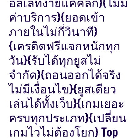
อลเล็ทง่ายแค่คลิก}{ไม่มี
ค่าบริการ}{ยอดเข้า
ภายในไม่กี่วินาที}
{เครดิตฟรีแจกหนักทุก
วัน}{รับได้ทุกยูสไม่
จำกัด}{ถอนออกได้จริง
ไม่มีเงื่อนไข}{ยูสเดียว
เล่นได้ทั้งเว็บ}{เกมเยอะ
ครบทุกประเภท}{เปลี่ยน
เกมไวไม่ต้องโยก} Top