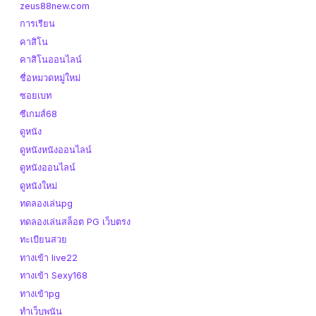
zeus88new.com
การเรียน
คาสิโน
คาสิโนออนไลน์
ชื่อหมวดหมู่ใหม่
ซอยเบท
ซีเกมส์68
ดูหนัง
ดูหนังหนังออนไลน์
ดูหนังออนไลน์
ดูหนังใหม่
ทดลองเล่นpg
ทดลองเล่นสล็อต PG เว็บตรง
ทะเบียนสวย
ทางเข้า live22
ทางเข้า Sexy168
ทางเข้าpg
ทำเว็บพนัน