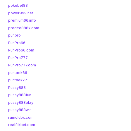
pokebet88
power999.net
premium66.info
proded888x.com
punpro
PunPro66
PunPro66.com
PunPro777
PunPro777.com
puntaek66
puntaek77
Pussy888
pussy888fun
pussy888play
pussy888win
ramclubx.com
realflikbet.com