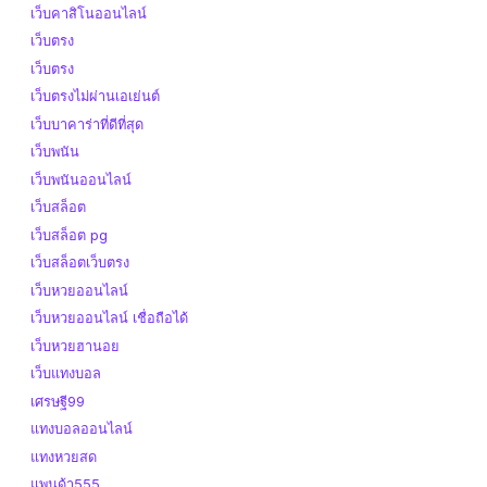
เว็บคาสิโนออนไลน์
เว็บตรง
เว็บตรง
เว็บตรงไม่ผ่านเอเย่นต์
เว็บบาคาร่าที่ดีที่สุด
เว็บพนัน
เว็บพนันออนไลน์
เว็บสล็อต
เว็บสล็อต pg
เว็บสล็อตเว็บตรง
เว็บหวยออนไลน์
เว็บหวยออนไลน์ เชื่อถือได้
เว็บหวยฮานอย
เว็บแทงบอล
เศรษฐี99
แทงบอลออนไลน์
แทงหวยสด
แพนด้า555