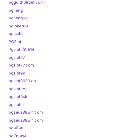
pggold168bet.com
pgheng
pgheng99
pgjoker69
pgk44b
PGSlot
Pgslot เว็บตรง
pgslot77
pgslot77.com
pgslot99
pgslot9999.co
pgslotceo
pgslotfish
pgslotth
pgzeus88win.com
pgzeus88win.com
pgสล็อต
pgเว็บตรง