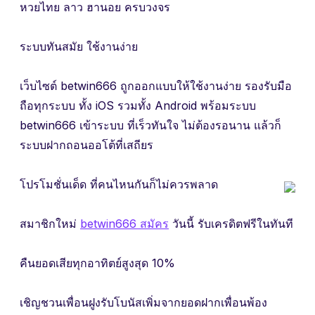
หวยไทย ลาว ฮานอย ครบวงจร
ระบบทันสมัย ใช้งานง่าย
เว็บไซต์ betwin666 ถูกออกแบบให้ใช้งานง่าย รองรับมือ
ถือทุกระบบ ทั้ง iOS รวมทั้ง Android พร้อมระบบ
betwin666 เข้าระบบ ที่เร็วทันใจ ไม่ต้องรอนาน แล้วก็
ระบบฝากถอนออโต้ที่เสถียร
โปรโมชั่นเด็ด ที่คนไหนกันก็ไม่ควรพลาด
สมาชิกใหม่
betwin666 สมัคร
วันนี้ รับเครดิตฟรีในทันที
คืนยอดเสียทุกอาทิตย์สูงสุด 10%
เชิญชวนเพื่อนฝูงรับโบนัสเพิ่มจากยอดฝากเพื่อนพ้อง