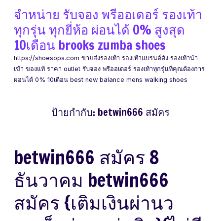
Skip
จำหน่าย รับจอง พรีออเดอร์ รองเท้า
to
ทุกรุ่น ทุกยี่ห้อ ผ่อนได้ 0% สูงสุด
content
10เดือน brooks zumba shoes
https://shoesops.com ขายส่งรองเท้า รองเท้าแบรนด์ดัง รองเท้านำ
เข้า ของแท้ ราคา outlet รับจอง พรีออเดอร์ รองเท้าทุกรุ่นที่คุณต้องการ
ผ่อนได้ 0% 10เดือน best new balance mens walking shoes
ป้ายกำกับ:
betwin666 สมัคร
betwin666 สมัคร 8
ธันวาคม betwin666
สมัคร {เติมเงินผ่านว