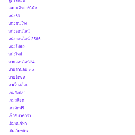
สูตรสล็อต
สแกนคิวอาร์โค้ด
หนัง69
หนังชนโรง
หนังออนไลน์
หนังออนไลน์ 2566
หนังโป๊69
หนังใหม่
หวยออนไลน์24
หวยฮานอย vip
หวยฮิต88
หาเว็บสล็อต
เกมยิงปลา
เกมสล็อต
เครดิตฟรี
เซ็กซี่บาคาร่า
เดิมพันกีฬา
เปิดเว็บพนัน