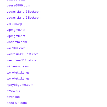
veera6999.com
vegasisland168bet.com
vegasisland168bet.com
ver888.vip
vipmgm8.net
vipmgm8.net
visdomm.com
we789s.com
westbluez168bet.com
westbluez168bet.com
winherovip.com
www.tuktukth.us
www.tuktukth.us
xpay88game.com
xway.info
z5vip.me
zeed1911.com