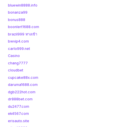
bluewin8888.info
bonanza99
bonus888
boonlert1688.com
brazil999 ทางเข้า
bwvip4.com
carlo999.net
Casino
chang7777
cloudbet
cupcake88x.com
daruma1688.com
dgb222hot.com
dr888bet.com
du2477.com
ek4567.com
erisauto.site