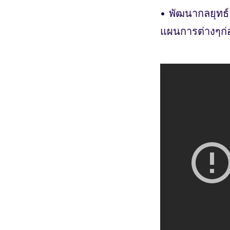
• พัฒนากลยุทธ
แผนการต่างๆก่อ