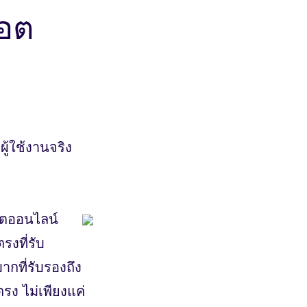
็อต
ู้ใช้งานจริง
็อตออนไลน์
รงที่รับ
ากที่รับรองถึง
รง ไม่เพียงแค่