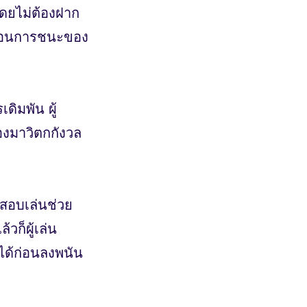
โดยไม่ต้องฝาก
ขั้นตอนการชนะของ
ดิมพัน ผู้
องมาวิตกกังวล
ดสอบเล่นช่วย
วก็ผู้เล่น
นได้ก่อนลงพนัน