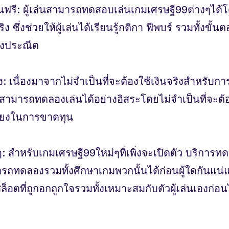
ฟรี: ผู้เล่นสามารถทดสอบเล่นเกมเศรษฐี99ต่างๆได้
ริง ซึ่งช่วยให้ผู้เล่นได้เรียนรู้กติกา ฟีพบร์ รวมทั้ง
างประณีต
ง: เนื่องมาจากไม่จำเป็นที่จะต้องใช้เงินจริงสำหรับการเ
ยสามารถทดลองเล่นได้อย่างอิสระโดยไม่จำเป็นที่จะต้
สี่ยงในการขาดทุน
ๆ: สำหรับเกมเศรษฐี99ใหม่ๆที่เพิ่งจะเปิดตัว บริการท
ารถทดลองรวมทั้งศึกษาเกมพวกนั้นได้ก่อนผู้ใดกันแน่แล้
อตที่ถูกอกถูกใจรวมทั้งเหมาะสมกับตัวผู้เล่นเองก่อ