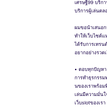
เศรษฐี99 บริก
บริการผู้เล่นตลอ
ผมขอนำเสนอการบ
ทำให้เว็บไซต์แ
ได้รับการเทรนด์
อยากอย่างรวดเร
• ตอบทุกปัญหา:
การทำธุรกรรมท
นของเราพร้อมที่
เล่นมีความมั่น
เว็บslotของเรา