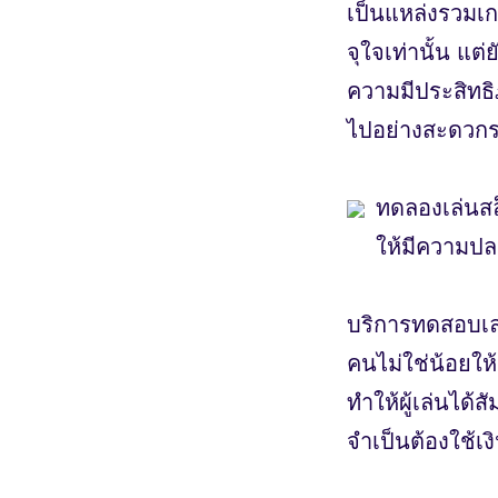
เป็นแหล่งรวมเก
จุใจเท่านั้น แต
ความมีประสิทธิ
ไปอย่างสะดวกรว
ทดลองเล่นสล
ให้มีความปลอ
บริการทดสอบเล่น
คนไม่ใช่น้อยให้
ทำให้ผู้เล่นได้
จำเป็นต้องใช้เง