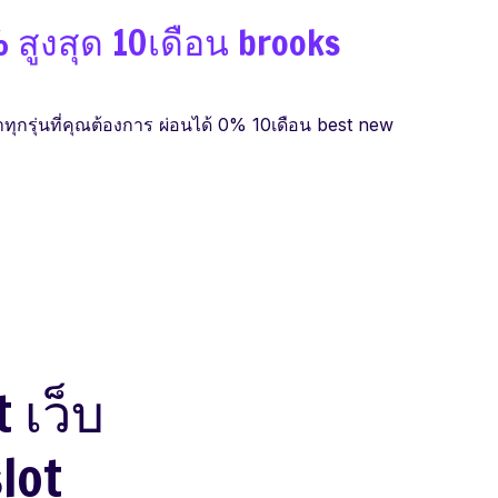
% สูงสุด 10เดือน brooks
ทุกรุ่นที่คุณต้องการ ผ่อนได้ 0% 10เดือน best new
 เว็บ
lot