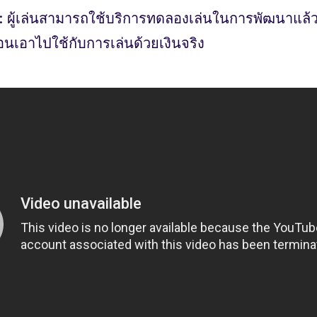
์: ผู้เล่นสามารถใช้บริการทดลองเล่นในการพัฒนาแล้
นเอาไปใช้กับการเล่นด้วยเงินจริง