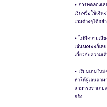
• การทดลองเล่น
เงินหรือใช้เงินจ
เกมต่างๆได้อย่
• ไม่มีความเสี่ย
เล่นslot99ก็เล
เกี่ยวกับความเ
• เรียนเกมใหม่
ทำให้ผู้เล่นสาม
สามารถหาเกมสล็
จริง