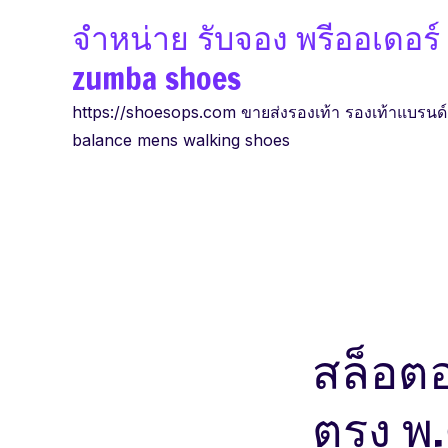
Skip
จำหน่าย รับจอง พรีออเดอร์ ร
to
zumba shoes
content
https://shoesops.com ขายส่งรองเท้า รองเท้าแบรนด์ดั
balance mens walking shoes
สล็อตอ
ตรง พ.