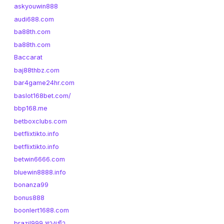
askyouwin888
audi688.com
ba88th.com
ba88th.com
Baccarat
baj88thbz.com
bar4game24hr.com
baslot168bet.com/
bbp168.me
betboxclubs.com
betflixtikto.info
betflixtikto.info
betwin6666.com
bluewin8888.info
bonanza99
bonus888
boonlert1688.com
brazil999 ทางเข้า