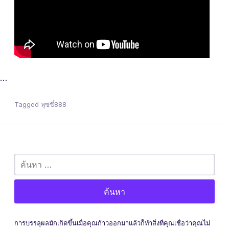
…
Tagged
พุซซี่888
ค้นหา
สำหรับ:
การบรรลุผลมักเกิดขึ้นเมื่อคุณก้าวออกมาแล้วก็ทำสิ่งที่คุณเชื่อว่าคุณไม่