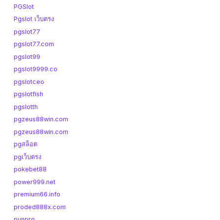
PGSlot
Pgslot เว็บตรง
pgslot77
pgslot77.com
pgslot99
pgslot9999.co
pgslotceo
pgslotfish
pgslotth
pgzeus88win.com
pgzeus88win.com
pgสล็อต
pgเว็บตรง
pokebet88
power999.net
premium66.info
proded888x.com
punpro