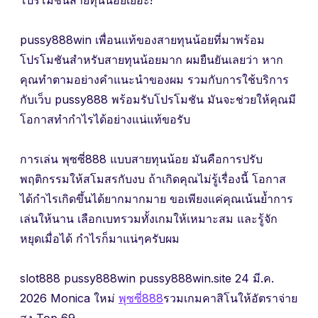
pussy888win เพื่อนแท้ของสายทุนน้อยที่มาพร้อม
โปรโมชันสำหรับสายทุนน้อยมาก ผมยืนยันเลยว่า หาก
คุณทำตามอย่างคำแนะนำของผม รวมกับการใช้บริการ
กับเว็บ pussy888 พร้อมรับโปรโมชัน มันจะช่วยให้คุณมี
โอกาสทำกำไรได้อย่างแน่แท้ขอรับ
การเล่น พุซซี่888 แบบสายทุนน้อย มันคือการปรับ
พฤติกรรมให้สโมสรกับงบ ถ้าเกิดคุณไม่รู้เรื่องนี้ โอกาส
ได้กำไรเกิดขึ้นได้ยากมากมาย ขอเพียงแค่คุณเน้นย้ำการ
เล่นให้นาน เลือกเบทรวมทั้งเกมให้เหมาะสม และรู้จัก
หยุดเมื่อได้ กำไรก็มาแน่ๆครับผม
slot888 pussy888win pussy888win.site 24 มี.ค.
2026 Monica ใหม่
พุซซี่888
รวมเกมคาสิโนให้อัตราจ่าย
สูง Top 69