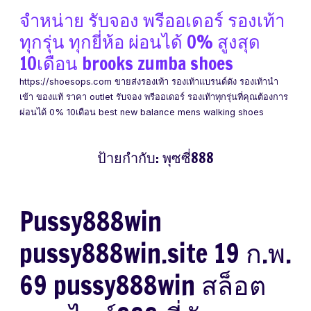
Skip
จำหน่าย รับจอง พรีออเดอร์ รองเท้า
to
ทุกรุ่น ทุกยี่ห้อ ผ่อนได้ 0% สูงสุด
content
10เดือน brooks zumba shoes
https://shoesops.com ขายส่งรองเท้า รองเท้าแบรนด์ดัง รองเท้านำ
เข้า ของแท้ ราคา outlet รับจอง พรีออเดอร์ รองเท้าทุกรุ่นที่คุณต้องการ
ผ่อนได้ 0% 10เดือน best new balance mens walking shoes
ป้ายกำกับ:
พุซซี่888
Pussy888win
pussy888win.site 19 ก.พ.
69 pussy888win สล็อต