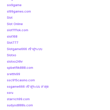
six9game
sl99games.com
Slot
Slot Online
slot1111ok.com
slot168
Slot777
Slotgame666 เข้าสู่ระบบ
Slotxo
slotxo24hr
spbetflik888.com
sretthi99
ssc915casino.com
ssgame666 เข้าสู่ระบบ ล่าสุด
ssru
starrich99.com
sudyod888s.com