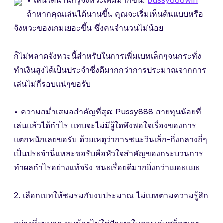
ถ้าหากคุณเล่นได้นานขึ้น คุณจะเริ่มเห็นต้นแบบหรือ
จังหวะของเกมเยอะขึ้น ซึ่งคนจำนวนไม่น้อย
ก็ไม่พลาดจังหวะนี้สำหรับในการเพิ่มเบทเล็กๆจนกระทั่ง
ทำเงินสูงได้เป็นประจำซึ่งดีมากกว่าการประมาณจากการ
เล่นไม่กี่รอบแน่ๆขอรับ
• ความสม่ำเสมอสำคัญที่สุด: Pussy888 สายทุนน้อยที่
เล่นแล้วได้กำไร แทบจะไม่มีผู้ใดพึงพอใจเรื่องของการ
แตกหนักเลยขอรับ ด้วยเหตุว่าการชนะวินเล็ก-กึ่งกลางถี่ๆ
เป็นประจำนี่แหละขอรับคือหัวใจสำคัญของกระบวนการ
ทำผลกำไรอย่างแท้จริง ชนะเรื่อยดีมากยิ่งกว่าเยอะแยะ
2. เลือกเบทให้ชมรมกับงบประมาณ ไม่เบทตามความรู้สึก
อย่างที่ผมบอก ทุนน้อยไม่ใช่ปัญหาในการเล่นสล็อตเลย