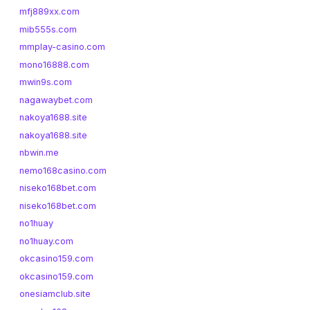
mfj889xx.com
mib555s.com
mmplay-casino.com
mono16888.com
mwin9s.com
nagawaybet.com
nakoya1688.site
nakoya1688.site
nbwin.me
nemo168casino.com
niseko168bet.com
niseko168bet.com
no1huay
no1huay.com
okcasino159.com
okcasino159.com
onesiamclub.site