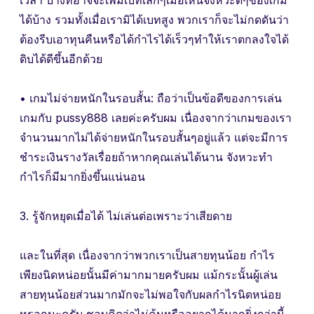
ได้บ้าง รวมทั้งเมื่อเรามิได้เบทสูง พวกเราก็จะไม่กดดันว่า
ต้องรีบเอาทุนคืนหรือได้กำไรได้เร็วๆทำให้เราตกลงใจได้
ดิบได้ดีขึ้นอีกด้วย
• เกมไม่จ่ายหนักในรอบสั้น: ถือว่าเป็นข้อดีของการเล่น
เกมกับ pussy888 เลยค่ะครับผม เนื่องจากว่าเกมของเรา
จำนวนมากไม่ได้จ่ายหนักในรอบสั้นๆอยู่แล้ว แต่จะมีการ
ชำระเงินรางวัลเรื่อยถ้าหากคุณเล่นได้นาน จังหวะทำ
กำไรก็มีมากยิ่งขึ้นแน่นอน
3. รู้จักหยุดเมื่อได้ ไม่เล่นต่อเพราะว่าเสียดาย
และในที่สุด เนื่องจากว่าพวกเราเป็นสายทุนน้อย กำไร
เพียงนิดหน่อยนั้นมีค่ามากมายครับผม แม้กระนั้นผู้เล่น
สายทุนน้อยส่วนมากมักจะไม่พอใจกับผลกำไรนิดหน่อย
หรอกนะครับ ชอบคิดว่าไม่คุ้มหรืออยากได้มากยิ่งกว่านี้