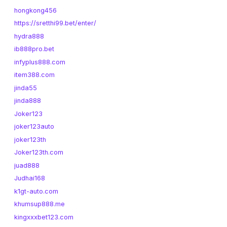
hongkong456
https://sretthi99.bet/enter/
hydra888
ib888pro.bet
infyplus888.com
item388.com
jinda55
jinda888
Joker123
joker123auto
joker123th
Joker123th.com
juad888
Judhai168
k1gt-auto.com
khumsup888.me
kingxxxbet123.com