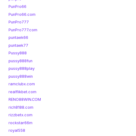
PunPro66
PunPro66.com
PunPro777
PunPro777.com
puntaek66
puntaek77
Pussy888
pussy888fun
pussy888play
pussy888win
ramclubx.com
realflikbet.com
RENO88WIN.COM
rich8188.com
rizzbetx.com
rockstar66m
royal558