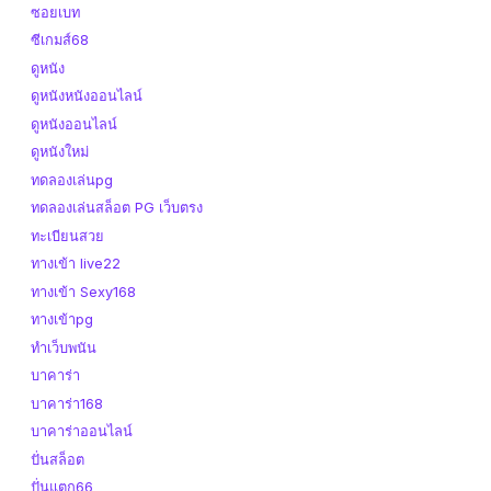
ซอยเบท
ซีเกมส์68
ดูหนัง
ดูหนังหนังออนไลน์
ดูหนังออนไลน์
ดูหนังใหม่
ทดลองเล่นpg
ทดลองเล่นสล็อต PG เว็บตรง
ทะเบียนสวย
ทางเข้า live22
ทางเข้า Sexy168
ทางเข้าpg
ทำเว็บพนัน
บาคาร่า
บาคาร่า168
บาคาร่าออนไลน์
ปั่นสล็อต
ปั่นแตก66