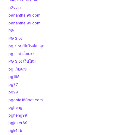
p2vvip
pananthai99.com
pananthai99.com
PG
PG Slot
pg slot เปิดใหม่ล่าสุด
pg slot เว็บตรง
PG Slot เว็บใหม่
pg เว็บตรง
pg168
pg77
pg99
pggold168bet.com
pgheng
pgheng99
pgjoker69
pgk44b