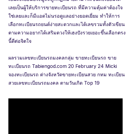
เลยเป็นผู้ให้บริการขายทะเบียนรถ ที่มีความคุ้มค่าต้องใจ
ใช่เลยและก็มีแอดไม่นรอดูแลอย่างยอดเยี่ยม ทำให้การ
เลือกทะเบียนรถยนต์ง่ายสะดวกและได้เลขรวมทั้งตัวเขียน
ตามความอยากได้เสริมดวงให้เฮงปังรวยเยอะขึ้นเลือกตรง
นี้ดีต่อจิตใจ
ผลรวมเลขทะเบียนรถมงคลกลุ่ม ขายทะเบียนรถ ขาย
ทะเบียนรถ Tabiengod.com 20 February 24 Micki
จองทะเบียนรถ ต่างจังหวัดขายทะเบียนสวย กทม ทะเบียน
สวยเลขทะเบียนรถมงคล ตามวันเกิด Top 19