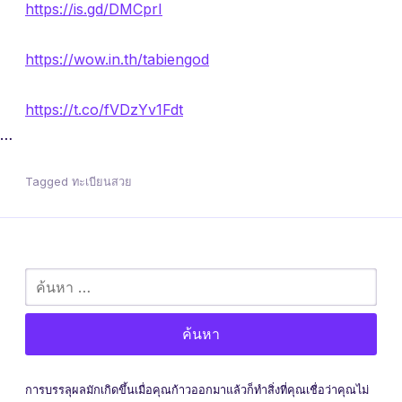
https://is.gd/DMCprI
https://wow.in.th/tabiengod
https://t.co/fVDzYv1Fdt
…
Tagged
ทะเบียนสวย
ค้นหา
สำหรับ:
การบรรลุผลมักเกิดขึ้นเมื่อคุณก้าวออกมาแล้วก็ทำสิ่งที่คุณเชื่อว่าคุณไม่