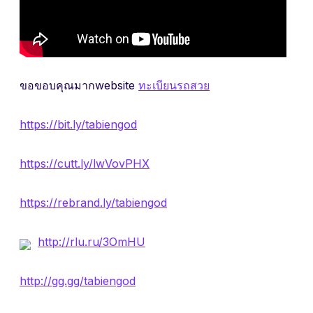
ขอขอบคุณมากwebsite
ทะเบียนรถสวย
https://bit.ly/tabiengod
https://cutt.ly/lwVovPHX
https://rebrand.ly/tabiengod
http://rlu.ru/3OmHU
http://gg.gg/tabiengod