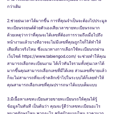
กว่าเดิม
2.ช่วยย่นเวลาได้มากขึ้น การที่คุณจำเป็นจะต้องไปประมูล
ทะเบียนรถยนต์ด้วยตัวเองเสียเวลาขายทะเบียนรถมาก
ด้วยเหตุว่ากว่าที่คุณจะได้เลขที่ต้องการรวมถึงเมื่อไปถึง
หน้างานแล้วบางทีอาจจะไม่มีเลขที่คุณถูกใจก็ได้ทำให้
เสียเที่ยวจริงไหม ซึ่งแนวทางการเลือกใช้ทะเบียนรถผ่าน
เว็บไซต์ https://www.tabiengod.com/ จะช่วยทำให้คุณ
สามารถเลือกทะเบียนงาม ได้เร็วทันใจรวมทั้งทุ่นเวลาได้
มากขึ้นคุณสามารถเลือกเลขที่มีได้เลย ส่วนเลขที่ขายแล้ว
ก็จะไม่สามารถที่จะเข้าคลิกเข้าไปในระบบได้ก็เลยทำให้
คุณสามารถเลือกเลขที่คุณปรารถนาได้แบบเต็มแบบ
3.มีเนื้อหาเลขทะเบียนสวยขายทะเบียนรถให้คุณได้รู้
ข้อมูลในทันที เป็นต้นว่า คุณจะรู้ดีว่าเลขทะเบียนอะไร
หมวดอักษรไหน พวกอะไร ชนิดป้ายแบบไหน ราคามาก