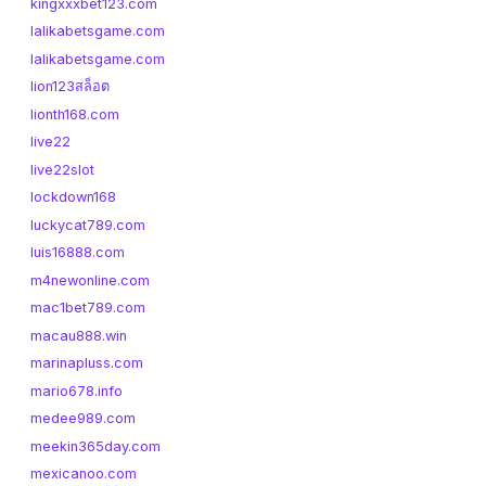
kingxxxbet123.com
lalikabetsgame.com
lalikabetsgame.com
lion123สล็อต
lionth168.com
live22
live22slot
lockdown168
luckycat789.com
luis16888.com
m4newonline.com
mac1bet789.com
macau888.win
marinapluss.com
mario678.info
medee989.com
meekin365day.com
mexicanoo.com