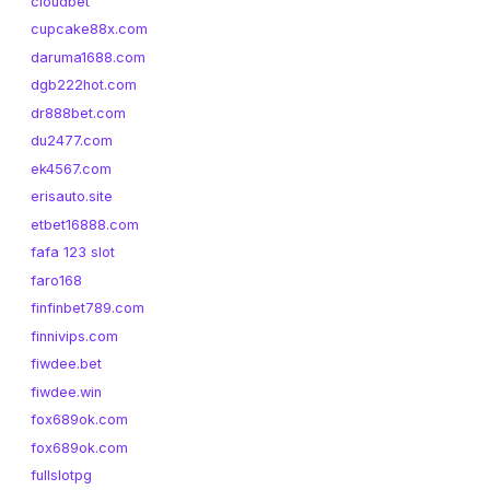
cloudbet
cupcake88x.com
daruma1688.com
dgb222hot.com
dr888bet.com
du2477.com
ek4567.com
erisauto.site
etbet16888.com
fafa 123 slot
faro168
finfinbet789.com
finnivips.com
fiwdee.bet
fiwdee.win
fox689ok.com
fox689ok.com
fullslotpg