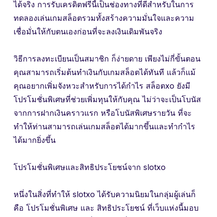
ได้จริง การรับเครดิตฟรีนี้เป็นช่องทางที่ดีสำหรับในการ
ทดลองเล่นเกมสล็อตรวมทั้งสร้างความมั่นใจและความ
เชื่อมั่นให้กับตนเองก่อนที่จะลงเงินเดิมพันจริง
วิธีการลงทะเบียนเป็นสมาชิก ก็ง่ายดาย เพียงไม่กี่ขั้นตอน
คุณสามารถเริ่มต้นทำเงินกับเกมสล็อตได้ทันที แล้วก็แม้
คุณอยากเพิ่มจังหวะสำหรับการได้กำไร สล็อตxo ยังมี
โปรโมชั่นพิเศษที่ช่วยเพิ่มทุนให้กับคุณ ไม่ว่าจะเป็นโบนัส
จากการฝากเงินคราวแรก หรือโบนัสพิเศษรายวัน ที่จะ
ทำให้ท่านสามารถเล่นเกมสล็อตได้มากขึ้นและทำกำไร
ได้มากยิ่งขึ้น
โปรโมชั่นพิเศษและสิทธิประโยชน์จาก slotxo
หนึ่งในสิ่งที่ทำให้ slotxo ได้รับความนิยมในกลุ่มผู้เล่นก็
คือ โปรโมชั่นพิเศษ และ สิทธิประโยชน์ ที่เว็บแห่งนี้มอบ