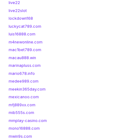
live22
live22slot
lockdown168
luckycat789.com
luis16888.com
m4newonline.com
mac1bet789.com
macau888.win
marinapluss.com
mario678.info
medee989.com
meekin365day.com
mexicanoo.com
mfj889xx.com
mib555s.com
mmplay-casino.com
mono16888.com
mwin9s.com