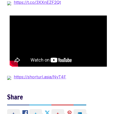
https://t.co/3XXnEZF2Qt
https://shorturl.asia/NyT4F
Share