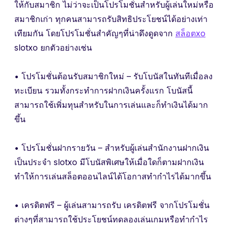
ให้กับสมาชิก ไม่ว่าจะเป็นโปรโมชั่นสำหรับผู้เล่นใหม่หรือ
สมาชิกเก่า ทุกคนสามารถรับสิทธิประโยชน์ได้อย่างเท่า
เทียมกัน โดยโปรโมชั่นสำคัญๆที่น่าดึงดูดจาก
สล็อตxo
slotxo ยกตัวอย่างเช่น
• โปรโมชั่นต้อนรับสมาชิกใหม่ – รับโบนัสในทันทีเมื่อลง
ทะเบียน รวมทั้งกระทำการฝากเงินครั้งแรก โบนัสนี้
สามารถใช้เพิ่มทุนสำหรับในการเล่นและก็ทำเงินได้มาก
ขึ้น
• โปรโมชั่นฝากรายวัน – สำหรับผู้เล่นสำนักงานฝากเงิน
เป็นประจำ slotxo มีโบนัสพิเศษให้เมื่อใดก็ตามฝากเงิน
ทำให้การเล่นสล็อตออนไลน์ได้โอกาสทำกำไรได้มากขึ้น
• เครดิตฟรี – ผู้เล่นสามารถรับ เครดิตฟรี จากโปรโมชั่น
ต่างๆที่สามารถใช้ประโยชน์ทดลองเล่นเกมหรือทำกำไร