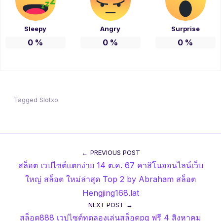
Sleepy
Angry
Surprise
0
%
0
%
0
%
Tagged
Slotxo
แนะแนว
PREVIOUS POST
สล็อต เวปไซต์แตกง่าย 14 ต.ค. 67 คาสิโนออนไลน์เว็บ
เรื่อง
ใหญ่ สล็อต ใหม่ล่าสุด Top 2 by Abraham สล็อต
Hengjing168.lat
NEXT POST
สล็อต888 เวปไซต์ทดลองเล่นสล็อตpg ฟรี 4 สิงหาคม