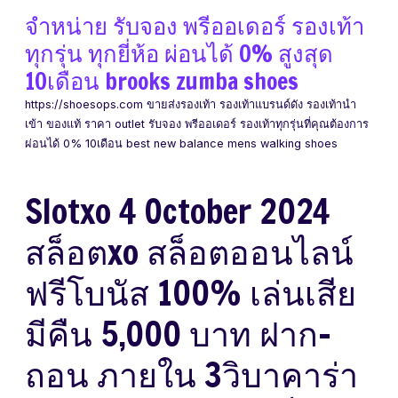
Skip
จำหน่าย รับจอง พรีออเดอร์ รองเท้า
to
ทุกรุ่น ทุกยี่ห้อ ผ่อนได้ 0% สูงสุด
content
10เดือน brooks zumba shoes
https://shoesops.com ขายส่งรองเท้า รองเท้าแบรนด์ดัง รองเท้านำ
เข้า ของแท้ ราคา outlet รับจอง พรีออเดอร์ รองเท้าทุกรุ่นที่คุณต้องการ
ผ่อนได้ 0% 10เดือน best new balance mens walking shoes
Slotxo 4 October 2024
สล็อตxo สล็อตออนไลน์
ฟรีโบนัส 100% เล่นเสีย
มีคืน 5,000 บาท ฝาก-
ถอน ภายใน 3วิบาคาร่า