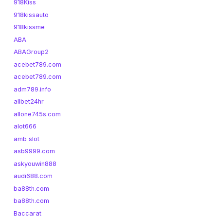
918Kiss
918kissauto
918kissme
ABA
ABAGroup2
acebet789.com
acebet789.com
adm789.info
allbet24hr
allone745s.com
alot666
amb slot
asb9999.com
askyouwin888
audi688.com
ba88th.com
ba88th.com
Baccarat