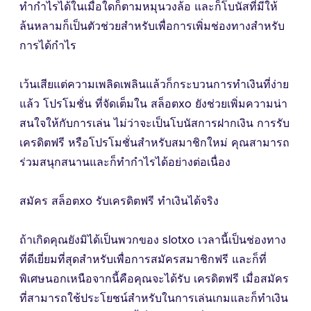
ทำกำไรได้ในเมื่อใดก็ตามหมุนวงล้อ และก็โบนัสที่มีให้
ล้นหลามก็เป็นตัวช่วยสำหรับเพื่อการเพิ่มช่องทางสำหรับ
การได้กำไร
เว้นเสียแต่ความเพลิดเพลินแล้วก็กระบวนการทำเงินที่ง่าย
แล้ว โปรโมชั่น ที่จัดเต็มใน สล็อตxo ยังช่วยเพิ่มความน่า
สนใจให้กับการเล่น ไม่ว่าจะเป็นโบนัสการฝากเงิน การรับ
เครดิตฟรี หรือโปรโมชั่นสำหรับสมาชิกใหม่ คุณสามารถ
ร่วมสนุกสนานและก็ทำกำไรได้อย่างต่อเนื่อง
สมัคร สล็อตxo รับเครดิตฟรี ทำเงินได้จริง
ถ้าเกิดคุณยังมิได้เป็นพวกของ slotxo เวลานี้เป็นช่องทาง
ที่ดีเยี่ยมที่สุดสำหรับเพื่อการสมัครสมาชิกฟรี และก็ที่
พิเศษนอกเหนือจากนี้คือคุณจะได้รับ เครดิตฟรี เมื่อสมัคร
ที่สามารถใช้ประโยชน์สำหรับในการเล่นเกมและก็ทำเงิน