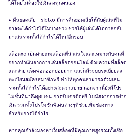
ได้โดยไม่ต้องใช้เงินลงทุนตนเอง
• คืนยอดเสีย – slotxo มีการคืนยอดเสียให้กับผู้เล่นที่ไม่
อาจจะได้กำไรได้ในบางช่วง ช่วยให้ผู้เล่นได้โอกาสกลับ
มาเล่นรวมทั้งได้กำไรได้ใหม่อีกรอบ
สล็อตxo เป็นค่ายเกมสล็อตที่น่าสนใจและเหมาะกับคนที่
อยากทำเงินจากการเล่นสล็อตออนไลน์ ด้วยความที่สล็อต
แตกง่าย แจ็คพอตออกบ่อยมาก และก็มีระบบระเบียบลง
ทะเบียนสมัครสมาชิกฟรี ทำให้ทุกคนสามารถร่วมเล่น
รวมทั้งได้กำไรได้อย่างสะดวกสบาย นอกจากนี้ยังมีโปร
โมชั่นที่น่าดึงดูด เช่น การรับเครดิตฟรี โบนัสจากการฝาก
เงิน รวมทั้งโปรโมชั่นพิเศษต่างๆที่ช่วยเพิ่มช่องทาง
สำหรับการได้กำไร
หากคุณกำลังมองหาเว็บสล็อตที่มีคุณภาพสูงรวมทั้งเชื่อ