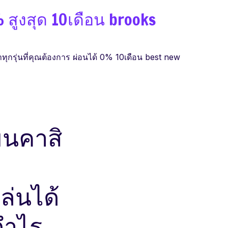
% สูงสุด 10เดือน brooks
ทุกรุ่นที่คุณต้องการ ผ่อนได้ 0% 10เดือน best new
ยนคาสิ
ล่นได้
กำไร