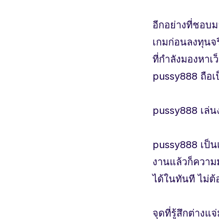
อีกอย่างที่ชอ
เกมก่อนลงทุนจริ
ที่กำลังมองหาเว็
pussy888 ถือเป
pussy888 เล่นง
pussy888 เป็นเ
งานแล้วก็ความม
ได้ในทันที ไม่
จุดที่รู้สึกต่า