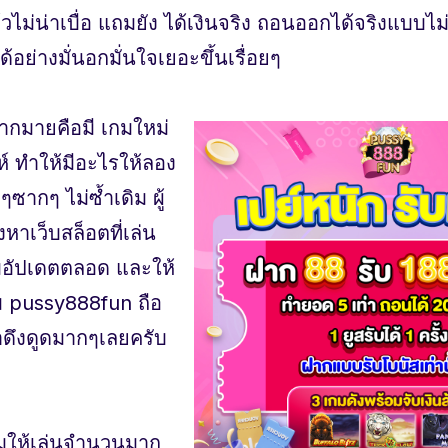
วไม่น่าเบื่อ แถมยัง ได้เงินจริง ถอนออกได้จริงแบบไม่
ด้อย่างมั่นอกมั่นใจเยอะขึ้นเรื่อยๆ
มากมายคือมี เกมใหม่
ห์ ทำให้มีอะไรให้ลอง
ๆซากๆ ไม่ซ้ำเดิม ผู้
งหาเว็บสล็อตที่เล่น
กมอัปเดตตลอด และให้
ม pussy888fun ถือ
น่าดึงดูดมากๆเลยครับ
มให้เล่นจำนวนมาก