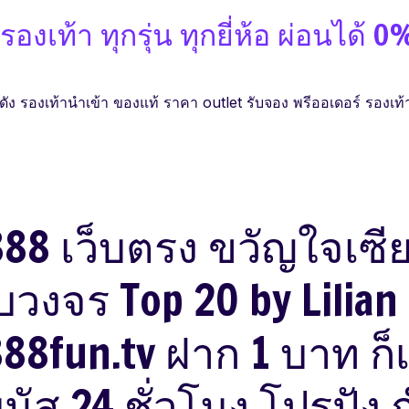
องเท้า ทุกรุ่น ทุกยี่ห้อ ผ่อนได้ 0
ง รองเท้านำเข้า ของแท้ ราคา outlet รับจอง พรีออเดอร์ รองเท้า
88 เว็บตรง ขวัญใจเซี
วงจร Top 20 by Lilian
88fun.tv ฝาก 1 บาท ก็เ
ัส 24 ชั่วโมง โปรปัง 