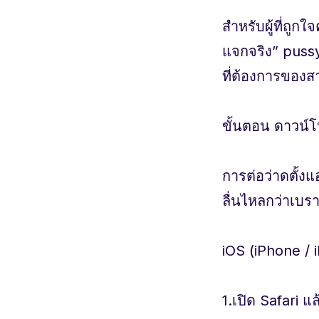
สำหรับผู้ที่ถู
แจกจริง” pussy
ที่ต้องการของ
ขั้นตอน ดาวน์โ
การต่อว่าดตั้ง
ลื่นไหลกว่าเบร
iOS (iPhone / 
1.เปิด Safari แ