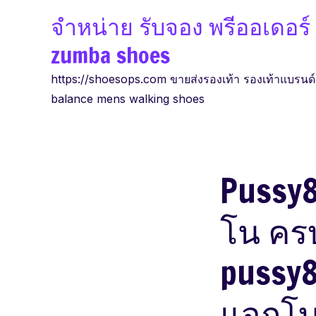
Skip
จำหน่าย รับจอง พรีออเดอร์ ร
to
zumba shoes
content
https://shoesops.com ขายส่งรองเท้า รองเท้าแบรนด์ดั
balance mens walking shoes
Pussy8
โน ครบ
pussy8
แจกโบน