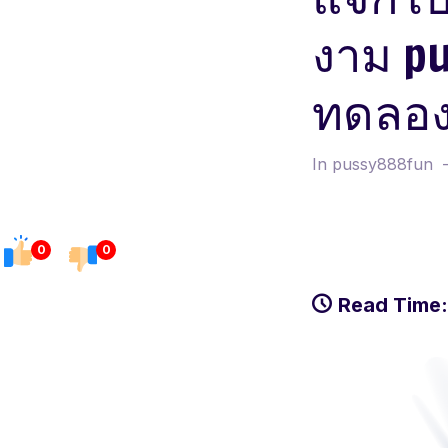
งาม pu
ทดลอง
In
pussy888fun
0
0
Read Time: