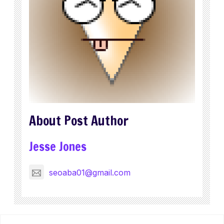
About Post Author
Jesse Jones
seoaba01@gmail.com