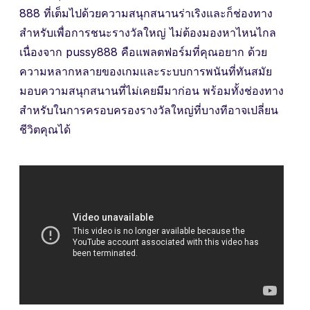
888 ที่เต็มไปด้วยความสนุกสนานร่าเริงและก็ช่องทาง
สำหรับเพื่อการชนะรางวัลใหญ่ ไม่ต้องมองหาไหนไกล
เนื่องจาก pussy888 คือแพลตฟอร์มที่คุณอยาก ด้วย
ความหลากหลายของเกมและระบบการพนันที่ทันสมัย
มอบความสนุกสนานที่ไม่เคยมีมาก่อน พร้อมทั้งช่องทาง
สำหรับในการครอบครองรางวัลใหญ่ที่บางทีอาจเปลี่ยน
ชีวิตคุณได้