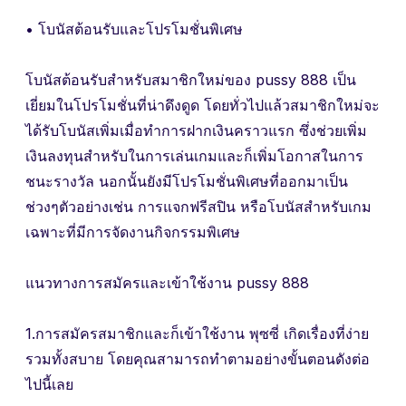
• โบนัสต้อนรับและโปรโมชั่นพิเศษ
โบนัสต้อนรับสำหรับสมาชิกใหม่ของ pussy 888 เป็น
เยี่ยมในโปรโมชั่นที่น่าดึงดูด โดยทั่วไปแล้วสมาชิกใหม่จะ
ได้รับโบนัสเพิ่มเมื่อทำการฝากเงินคราวแรก ซึ่งช่วยเพิ่ม
เงินลงทุนสำหรับในการเล่นเกมและก็เพิ่มโอกาสในการ
ชนะรางวัล นอกนั้นยังมีโปรโมชั่นพิเศษที่ออกมาเป็น
ช่วงๆตัวอย่างเช่น การแจกฟรีสปิน หรือโบนัสสำหรับเกม
เฉพาะที่มีการจัดงานกิจกรรมพิเศษ
แนวทางการสมัครและเข้าใช้งาน pussy 888
1.การสมัครสมาชิกและก็เข้าใช้งาน พุซซี่ เกิดเรื่องที่ง่าย
รวมทั้งสบาย โดยคุณสามารถทำตามอย่างขั้นตอนดังต่อ
ไปนี้เลย