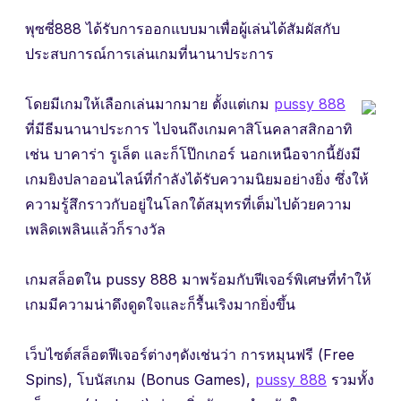
พุซซี่888 ได้รับการออกแบบมาเพื่อผู้เล่นได้สัมผัสกับ
ประสบการณ์การเล่นเกมที่นานาประการ
โดยมีเกมให้เลือกเล่นมากมาย ตั้งแต่เกม
pussy 888
ที่มีธีมนานาประการ ไปจนถึงเกมคาสิโนคลาสสิกอาทิ
เช่น บาคาร่า รูเล็ต และก็โป๊กเกอร์ นอกเหนือจากนี้ยังมี
เกมยิงปลาออนไลน์ที่กำลังได้รับความนิยมอย่างยิ่ง ซึ่งให้
ความรู้สึกราวกับอยู่ในโลกใต้สมุทรที่เต็มไปด้วยความ
เพลิดเพลินแล้วก็รางวัล
เกมสล็อตใน pussy 888 มาพร้อมกับฟีเจอร์พิเศษที่ทำให้
เกมมีความน่าดึงดูดใจและก็รื้นเริงมากยิ่งขึ้น
เว็บไซต์สล็อตฟีเจอร์ต่างๆดังเช่นว่า การหมุนฟรี (Free
Spins), โบนัสเกม (Bonus Games),
pussy 888
รวมทั้ง