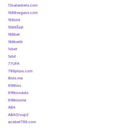
13satanbets.com
1688vegasx.com
168slot
168สล็อต
188bet
188betth
1xbet
1xbit
77UFA
789pluss.com
8lots.me
918Kiss
918kissauto
918kissme
ABA
ABAGroup2
acebet789.com