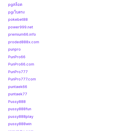
pgสล็อต
pgเว็บตรง
pokebet88
power999.net
premium66.info
proded888x.com
punpro
PunPro66
PunPro66.com
PunPro777
PunPro777.com
puntaek66
puntaek77
Pussy888
pussy888fun
pussy888play
pussy888win