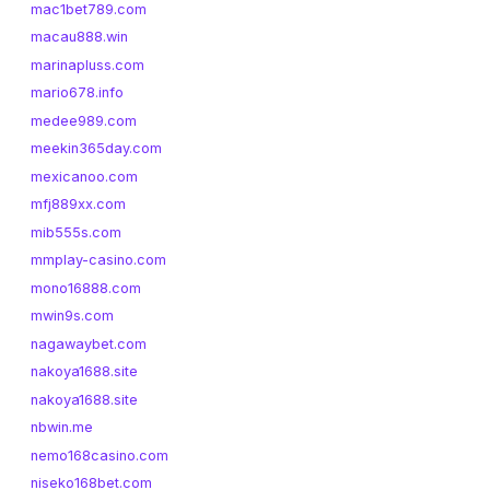
mac1bet789.com
macau888.win
marinapluss.com
mario678.info
medee989.com
meekin365day.com
mexicanoo.com
mfj889xx.com
mib555s.com
mmplay-casino.com
mono16888.com
mwin9s.com
nagawaybet.com
nakoya1688.site
nakoya1688.site
nbwin.me
nemo168casino.com
niseko168bet.com