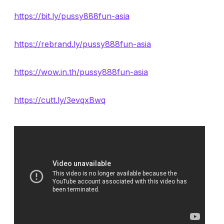
https://bit.ly/pussy888fun-asia
https://rebrand.ly/pussy888fun-asia
https://wow.in.th/pussy888fun-asia
https://cutt.ly/3evqxBwq