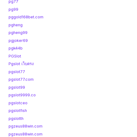
pg77
pg99
pggold168bet.com
pgheng
pgheng99
pgjoker69
pgk44b
PGSlot
Pgslot เว็บตรง
pgslot77
pgslot77.com
pgslot99
pgslot9999.co
pgslotceo
pgslotfish
pgslotth
pgzeus88win.com
pgzeus88win.com