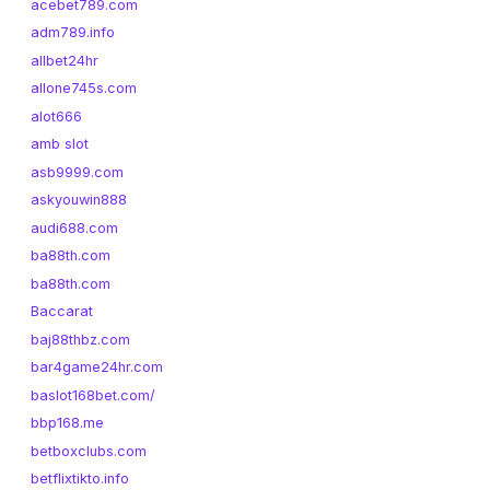
acebet789.com
adm789.info
allbet24hr
allone745s.com
alot666
amb slot
asb9999.com
askyouwin888
audi688.com
ba88th.com
ba88th.com
Baccarat
baj88thbz.com
bar4game24hr.com
baslot168bet.com/
bbp168.me
betboxclubs.com
betflixtikto.info