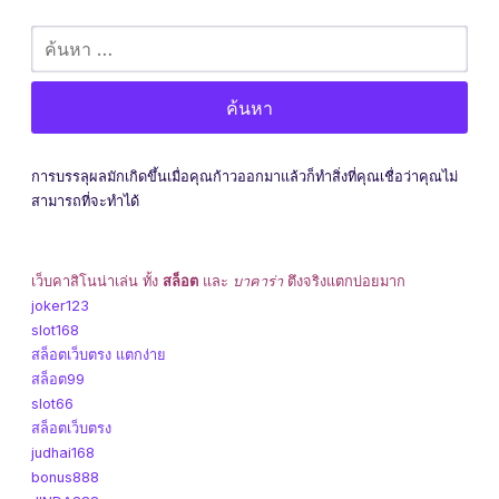
ค้นหา
สำหรับ:
การบรรลุผลมักเกิดขึ้นเมื่อคุณก้าวออกมาแล้วก็ทำสิ่งที่คุณเชื่อว่าคุณไม่
สามารถที่จะทำได้
เว็บคาสิโนน่าเล่น ทั้ง
สล็อต
และ
บาคาร่า
ตึงจริงแตกบ่อยมาก
joker123
slot168
สล็อตเว็บตรง แตกง่าย
สล็อต99
slot66
สล็อตเว็บตรง
judhai168
bonus888