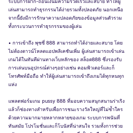
ระบบการฝาก-ถอนเงินมีความรวดเร็วและสบาย ทำให้ผู้
เล่นสามารถทำธุรกรรมได้ง่ายรวมทั้งปลอดภัย นอกเหนือ
จากนี้ยังมีการรักษาความปลอดภัยของข้อมูลส่วนตัวรวม
ทั้งกระบวนการทำธุรกรรมของผู้เล่น
• การเข้าถึง พุซซี่ 888 สามารถทำได้ง่ายและสบาย โดย
ไม่ต้องดาวน์โหลดแอปพลิเคชันเพิ่ม ผู้เล่นสามารถเข้าเล่น
เกมได้ในทันทีผ่านทางเว็บหลักของ สล็อต888 ซึ่งรองรับ
การเล่นบนอุปกรณ์ต่างๆอย่างเช่น คอมพิวเตอร์และก็
โทรศัพท์มือถือ ทำให้ผู้เล่นสามารถเข้าถึงเกมได้ทุกหนทุก
แห่ง
แพลตฟอร์มเกม pussy 888 ที่มอบความสนุกสนานร่าเริง
แล้วก็ช่องทางสำหรับเพื่อการชนะรางวัลใหญ่ที่ไม่ซ้ำใคร
ด้วยความมากมายหลากหลายของเกม ระบบการพนันที่
ทันสมัย โปรโมชั่นและก็โบนัสที่น่าสนใจ รวมทั้งการช่วย