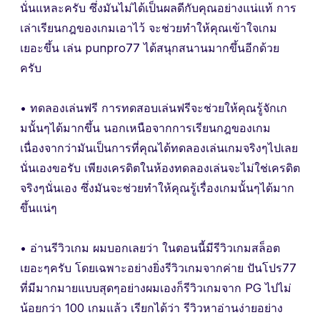
นั่นแหละครับ ซึ่งมันไม่ได้เป็นผลดีกับคุณอย่างแน่แท้ การ
เล่าเรียนกฎของเกมเอาไว้ จะช่วยทำให้คุณเข้าใจเกม
เยอะขึ้น เล่น punpro77 ได้สนุกสนานมากขึ้นอีกด้วย
ครับ
• ทดลองเล่นฟรี การทดสอบเล่นฟรีจะช่วยให้คุณรู้จักเก
มนั้นๆได้มากขึ้น นอกเหนือจากการเรียนกฎของเกม
เนื่องจากว่ามันเป็นการที่คุณได้ทดลองเล่นเกมจริงๆไปเลย
นั่นเองขอรับ เพียงเครดิตในห้องทดลองเล่นจะไม่ใช่เครดิต
จริงๆนั่นเอง ซึ่งมันจะช่วยทำให้คุณรู้เรื่องเกมนั้นๆได้มาก
ขึ้นแน่ๆ
• อ่านรีวิวเกม ผมบอกเลยว่า ในตอนนี้มีรีวิวเกมสล็อต
เยอะๆครับ โดยเฉพาะอย่างยิ่งรีวิวเกมจากค่าย ปันโปร77
ที่มีมากมายแบบสุดๆอย่างผมเองก็รีวิวเกมจาก PG ไปไม่
น้อยกว่า 100 เกมแล้ว เรียกได้ว่า รีวิวหาอ่านง่ายอย่าง