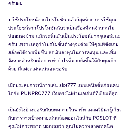
ครับผม
• ใช้ประโยชน์จากโปรโมชั่น แล้วก็สุดท้าย การใช้คุณ
ประโยชน์จากโปรโมชั่นนับว่าเป็นเรื่องที่คนจำนวนไม่
น้อยมองข้าม แม้กระนั้นมันเป็นประโยชน์มากๆเลยล่ะนะ
ครับ เพราะเหตุว่าโปรโมชั่นต่างๆจะช่วยให้คุณพิชิตเกม
สล็อตได้ง่ายเพิ่มขึ้น ลดเงินลงทุนในการลงทุน และเพิ่ม
จังหวะสำหรับเพื่อการทำกำไรที่มากยิ่งขึ้นให้กับคุณอีก
ด้วย มีแต่จุดเด่นแน่นอนขอรับ
เปิดประสบการณ์การเล่น slot777 แบบเหนือชั้นก่อนคน
ใดกับ PUNPRO777 เว็บตรงไม่ผ่านเอเย่นต์ที่เยี่ยมที่สุด
เป็นยังไงบ้างขอรับกับบทความในพาร์ท เคล็ดวิธีน่ารู้เกี่ยว
กับการวางเป้าหมายเล่นสล็อตออนไลน์กับ PGSLOT ที่
คุณไม่ควรพลาด บอกเลยว่า คุณไม่ควรพลาดเทคนิค