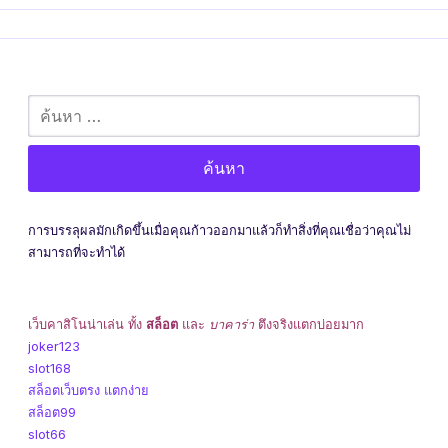
ค้นหา
สำหรับ:
การบรรลุผลมักเกิดขึ้นเมื่อคุณก้าวออกมาแล้วก็ทำสิ่งที่คุณเชื่อว่าคุณไม่
สามารถที่จะทำได้
เว็บคาสิโนน่าเล่น ทั้ง
สล็อต
และ
บาคาร่า
ตึงจริงแตกบ่อยมาก
joker123
slot168
สล็อตเว็บตรง แตกง่าย
สล็อต99
slot66