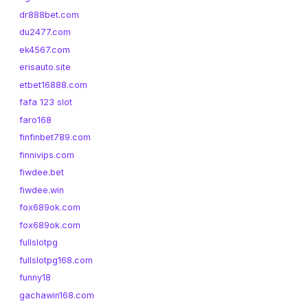
dr888bet.com
du2477.com
ek4567.com
erisauto.site
etbet16888.com
fafa 123 slot
faro168
finfinbet789.com
finnivips.com
fiwdee.bet
fiwdee.win
fox689ok.com
fox689ok.com
fullslotpg
fullslotpg168.com
funny18
gachawin168.com