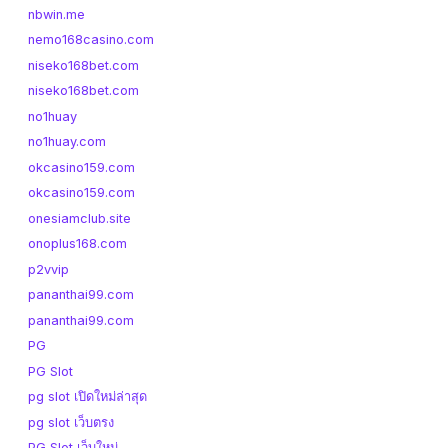
nbwin.me
nemo168casino.com
niseko168bet.com
niseko168bet.com
no1huay
no1huay.com
okcasino159.com
okcasino159.com
onesiamclub.site
onoplus168.com
p2vvip
pananthai99.com
pananthai99.com
PG
PG Slot
pg slot เปิดใหม่ล่าสุด
pg slot เว็บตรง
PG Slot เว็บใหม่