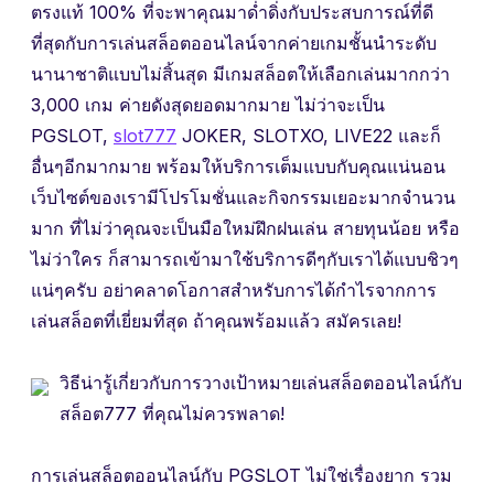
ตรงแท้ 100% ที่จะพาคุณมาด่ำดิ่งกับประสบการณ์ที่ดี
ที่สุดกับการเล่นสล็อตออนไลน์จากค่ายเกมชั้นนำระดับ
นานาชาติแบบไม่สิ้นสุด มีเกมสล็อตให้เลือกเล่นมากกว่า
3,000 เกม ค่ายดังสุดยอดมากมาย ไม่ว่าจะเป็น
PGSLOT,
slot777
JOKER, SLOTXO, LIVE22 และก็
อื่นๆอีกมากมาย พร้อมให้บริการเต็มแบบกับคุณแน่นอน
เว็บไซต์ของเรามีโปรโมชั่นและกิจกรรมเยอะมากจำนวน
มาก ที่ไม่ว่าคุณจะเป็นมือใหม่ฝึกฝนเล่น สายทุนน้อย หรือ
ไม่ว่าใคร ก็สามารถเข้ามาใช้บริการดีๆกับเราได้แบบชิวๆ
แน่ๆครับ อย่าคลาดโอกาสสำหรับการได้กำไรจากการ
เล่นสล็อตที่เยี่ยมที่สุด ถ้าคุณพร้อมแล้ว สมัครเลย!
วิธีน่ารู้เกี่ยวกับการวางเป้าหมายเล่นสล็อตออนไลน์กับ
สล็อต777 ที่คุณไม่ควรพลาด!
การเล่นสล็อตออนไลน์กับ PGSLOT ไม่ใช่เรื่องยาก รวม