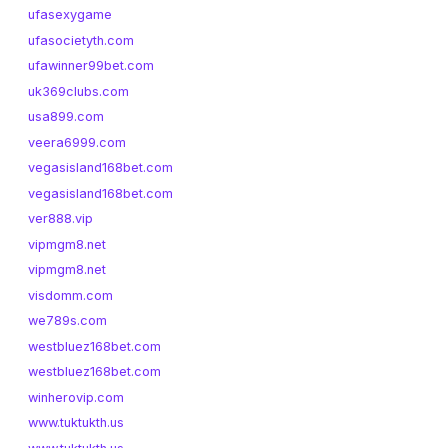
ufasexygame
ufasocietyth.com
ufawinner99bet.com
uk369clubs.com
usa899.com
veera6999.com
vegasisland168bet.com
vegasisland168bet.com
ver888.vip
vipmgm8.net
vipmgm8.net
visdomm.com
we789s.com
westbluez168bet.com
westbluez168bet.com
winherovip.com
www.tuktukth.us