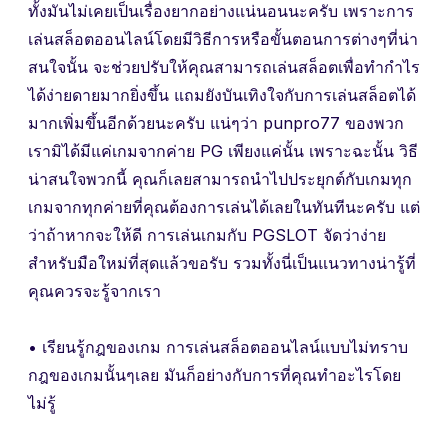
ทั้งมันไม่เคยเป็นเรื่องยากอย่างแน่นอนนะครับ เพราะการ
เล่นสล็อตออนไลน์โดยมีวิธีการหรือขั้นตอนการต่างๆที่น่า
สนใจนั้น จะช่วยปรับให้คุณสามารถเล่นสล็อตเพื่อทำกำไร
ได้ง่ายดายมากยิ่งขึ้น แถมยังบันเทิงใจกับการเล่นสล็อตได้
มากเพิ่มขึ้นอีกด้วยนะครับ แน่ๆว่า punpro77 ของพวก
เรามิได้มีแค่เกมจากค่าย PG เพียงแค่นั้น เพราะฉะนั้น วิธี
น่าสนใจพวกนี้ คุณก็เลยสามารถนำไปประยุกต์กับเกมทุก
เกมจากทุกค่ายที่คุณต้องการเล่นได้เลยในทันทีนะครับ แต่
ว่าถ้าหากจะให้ดี การเล่นเกมกับ PGSLOT จัดว่าง่าย
สำหรับมือใหม่ที่สุดแล้วขอรับ รวมทั้งนี่เป็นแนวทางน่ารู้ที่
คุณควรจะรู้จากเรา
• เรียนรู้กฎของเกม การเล่นสล็อตออนไลน์แบบไม่ทราบ
กฎของเกมนั้นๆเลย มันก็อย่างกับการที่คุณทำอะไรโดย
ไม่รู้