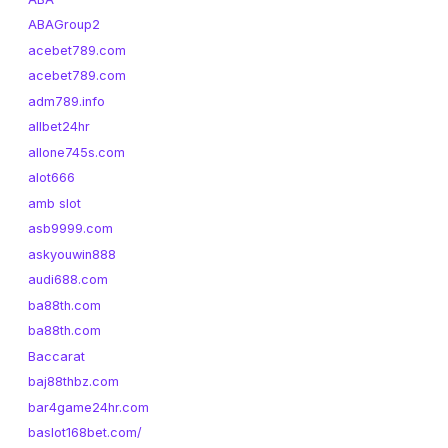
ABAGroup2
acebet789.com
acebet789.com
adm789.info
allbet24hr
allone745s.com
alot666
amb slot
asb9999.com
askyouwin888
audi688.com
ba88th.com
ba88th.com
Baccarat
baj88thbz.com
bar4game24hr.com
baslot168bet.com/