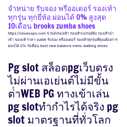
Skip
จำหน่าย รับจอง พรีออเดอร์ รองเท้า
to
ทุกรุ่น ทุกยี่ห้อ ผ่อนได้ 0% สูงสุด
content
10เดือน brooks zumba shoes
https://shoesops.com ขายส่งรองเท้า รองเท้าแบรนด์ดัง รองเท้านำ
เข้า ของแท้ ราคา outlet รับจอง พรีออเดอร์ รองเท้าทุกรุ่นที่คุณต้องการ
ผ่อนได้ 0% 10เดือน best new balance mens walking shoes
Pg slot สล็อตpgเว็บตรง
ไม่ผ่านเอเย่นต์ไม่มีขั้น
ต่ําWEB PG ทางเข้าเล่น
pg slotทำกำไรได้จริง pg
slot มาตรฐานที่ทั่วโลก