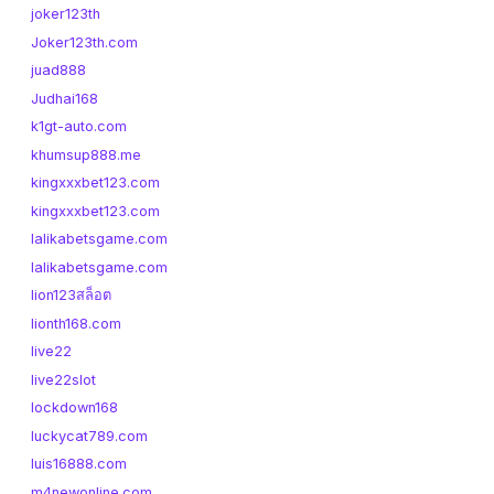
joker123th
Joker123th.com
juad888
Judhai168
k1gt-auto.com
khumsup888.me
kingxxxbet123.com
kingxxxbet123.com
lalikabetsgame.com
lalikabetsgame.com
lion123สล็อต
lionth168.com
live22
live22slot
lockdown168
luckycat789.com
luis16888.com
m4newonline.com