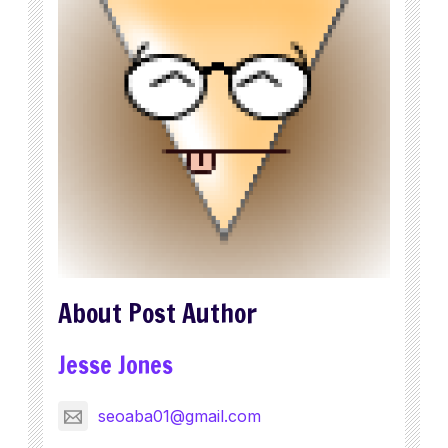
About Post Author
Jesse Jones
seoaba01@gmail.com