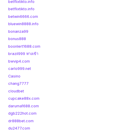
betflixtikto.info
betflixtikto.info
betwin6666.com
bluewin8888.info
bonanza99
bonus888
boonlert1688.com
brazil999 ทางเข้า
bwvip4.com
carlo999.net
Casino
chang7777
cloudbet
cupcake88x.com
daruma1688.com
dgb222hot.com
dr888bet.com
du2477.com