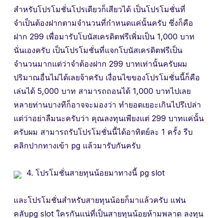
สำหรับโปรโมชั่นโปรเดียวก็เสียวได้ เป็นโปรโมชั่นที่
จำเป็นต้องฝากตามจำนวนที่กำหนดแค่นั้นครับ ซึ่งก็คือ
ฝาก 299 เพื่อมารับโบนัสเครดิตฟรีเพิ่มเป็น 1,000 บาท
นั่นเองครับ เป็นโปรโมชั่นที่แจกโบนัสเครดิตฟรีเป็น
จำนวนมากแต่ว่าจำต้องฝาก 299 บาทเท่านั้นครับผม
ปริมาณอื่นไม่ได้เลยจ้าครับ เงื่อนไขของโปรโมชั่นนี้ก็คือ
เล่นได้ 5,000 บาท สามารถถอนได้ 1,000 บาทไปเลย
หลายท่านบางทีก็อาจจะมองว่า ทำยอดเยอะเกินไปรึเปล่า
แต่ว่าอย่าลืมนะครับว่า คุณลงทุนเพียงแต่ 299 บาทแค่นั้น
ครับผม สามารถรับโปรโมชั่นนี้ได้อาทิตย์ละ 1 ครั้ง รีบ
คลิกปากทางเข้า pg แล้วมารับกันครับ
4. โปรโมชั่นสายทุนน้อยมาทางนี้ pg slot
และโปรโมชั่นสำหรับสายทุนน้อยก็มาแล้วครับ แฟน
คลับpg slot ใครกันแน่ที่เป็นสายทุนน้อยห้ามพลาด ลงทุน