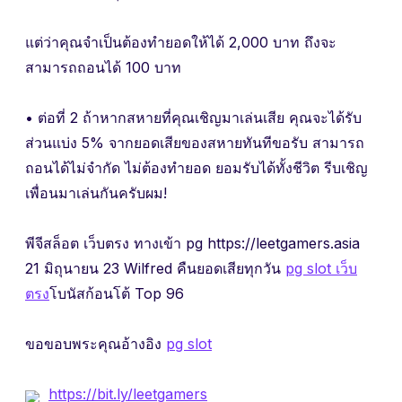
แต่ว่าคุณจำเป็นต้องทำยอดให้ได้ 2,000 บาท ถึงจะ
สามารถถอนได้ 100 บาท
• ต่อที่ 2 ถ้าหากสหายที่คุณเชิญมาเล่นเสีย คุณจะได้รับ
ส่วนแบ่ง 5% จากยอดเสียของสหายทันทีขอรับ สามารถ
ถอนได้ไม่จำกัด ไม่ต้องทำยอด ยอมรับได้ทั้งชีวิต รีบเชิญ
เพื่อนมาเล่นกันครับผม!
พีจีสล็อต เว็บตรง ทางเข้า pg https://leetgamers.asia
21 มิถุนายน 23 Wilfred คืนยอดเสียทุกวัน
pg slot เว็บ
ตรง
โบนัสก้อนโต้ Top 96
ขอขอบพระคุณอ้างอิง
pg slot
https://bit.ly/leetgamers