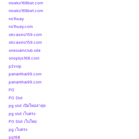
niseko168bet.com
niseko168bet.com
no1huay
no1huay.com
okcasino159.com
okcasino159.com
onesiamclub.site
onoplus168.com
p2vvip
pananthai99.com
pananthai99.com
PG
PG Slot
pg slot เปิดใหม่ล่าสุด
pg slot เว็บตรง
PG Slot เว็บใหม่
pg เว็บตรง
pg168