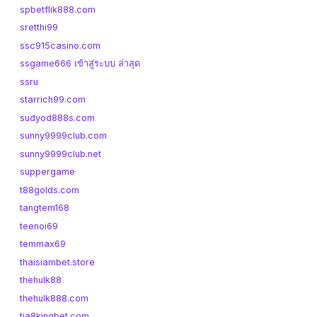
spbetflik888.com
sretthi99
ssc915casino.com
ssgame666 เข้าสู่ระบบ ล่าสุด
ssru
starrich99.com
sudyod888s.com
sunny9999club.com
sunny9999club.net
suppergame
t88golds.com
tangtem168
teenoi69
temmax69
thaisiambet.store
thehulk88
thehulk888.com
tia8kingbet.com