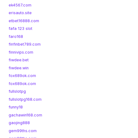
ek4567.com
erisauto.site
etbet16888.com
fafa 123 slot
faro168
finfinbet789.com
finnivips.com
fiwdee.bet
fiwdee.win
fox689ok.com
fox689ok.com
fullslotpg
fullslotpg168.com
funny18
gachawin168.com
gaojing888
gem99ths.com