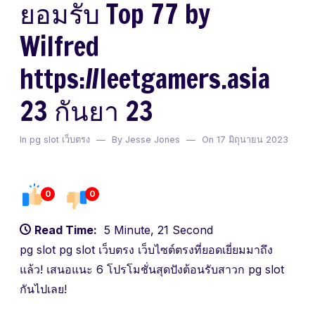
ยอมรับ Top 77 by
Wilfred
https://leetgamers.asia
23 กันยา 23
In
pg slot เว็บตรง
By Jesse Jones
On
17 มิถุนายน 2023
0
0
Read Time:
5 Minute, 21 Second
pg slot pg slot เว็บตรง เว็บไซต์ตรงที่ยอดเยี่ยมมาถึง
แล้ว! เสนอแนะ 6 โปรโมชั่นสุดปังต้อนรับสาวก pg slot
กันไปเลย!