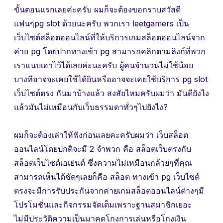
ขั้นตอนแรกเลยค่ะครับ ผมก็จะต้องขอกราบสวัสดี
แฟนๆpg slot ด้วยนะครับ พวกเรา leetgamers เป็น
เว็บไซต์สล็อตออนไลน์ที่ให้บริการเกมสล็อตออนไลน์จาก
ค่าย pg โดยปากทางเข้า pg สามารถคลิกตามลิงก์ที่พวก
เราแนบเอาไว้ได้เลยค่ะนะครับ ผู้คนจำนวนไม่ใช้น้อย
บางทีอาจจะเคยใช้ได้ยินหรืออาจจะเคยใช้บริการ pg slot
เว็บไซต์ตรง กันมาบ้างแล้ว สงสัยไหมครับผมว่า มันดียังไง
แล้วมันไม่เหมือนกับเว็บธรรมดาทั่วๆไปยังไง?
ผมก็จะต้องเล่าให้ฟังก่อนเลยคะครับผมว่า เว็บสล็อต
ออนไลน์โดยปกติจะมี 2 จำพวก คือ สล็อตเว็บตรงกับ
สล็อตเว็บไซต์เอเย่นต์ ซึ่งความไม่เหมือนกล้วยๆที่คุณ
สามารถเห็นได้ชัดๆเลยก็คือ สล็อต ทางเข้า pg เว็บไซต์
ตรงจะมีการรับประกันจากค่ายเกมสล็อตออนไลน์ต่างๆมี
โปรโมชั่นและกิจกรรมจัดเต็มเพราะฐานสมาชิกเยอะ
ไม่มีประวัติความเป็นมาคดโกงการเล่นหรือโกงเงิน