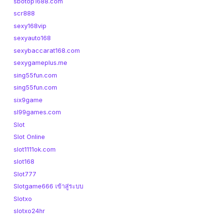
sbotop1688.com
scr888
sexy168vip
sexyauto168
sexybaccarat168.com
sexygameplus.me
sing55fun.com
sing55fun.com
six9game
sl99games.com
Slot
Slot Online
slot1111ok.com
slot168
Slot777
Slotgame666 เข้าสู่ระบบ
Slotxo
slotxo24hr