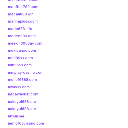
mac1bet789.com
macau888.win
marinapluss.com
mario678.info
medee989.com
meekin365day.com
mexicanoo.com
mfj889xx.com
mib555s.com
mmplay-casino.com
mono16888.com
mwin9s.com
nagawaybet.com
nakoya1688.site
nakoya1688.site
nbwin.me
nemo168casino.com