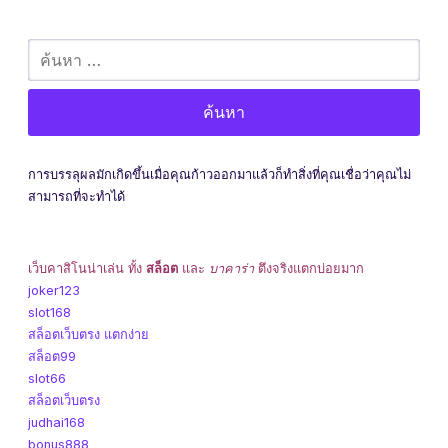
ค้นหา
สำหรับ:
การบรรลุผลมักเกิดขึ้นเมื่อคุณก้าวออกมาแล้วก็ทำสิ่งที่คุณเชื่อว่าคุณไม่
สามารถที่จะทำได้
เว็บคาสิโนน่าเล่น ทั้ง
สล็อต
และ
บาคาร่า
ตึงจริงแตกบ่อยมาก
joker123
slot168
สล็อตเว็บตรง แตกง่าย
สล็อต99
slot66
สล็อตเว็บตรง
judhai168
bonus888