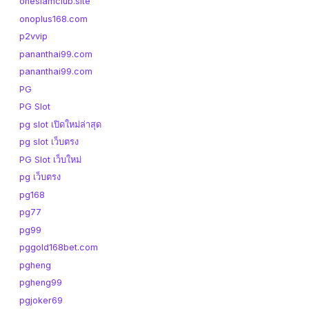
onesiamclub.site
onoplus168.com
p2vvip
pananthai99.com
pananthai99.com
PG
PG Slot
pg slot เปิดใหม่ล่าสุด
pg slot เว็บตรง
PG Slot เว็บใหม่
pg เว็บตรง
pg168
pg77
pg99
pggold168bet.com
pgheng
pgheng99
pgjoker69