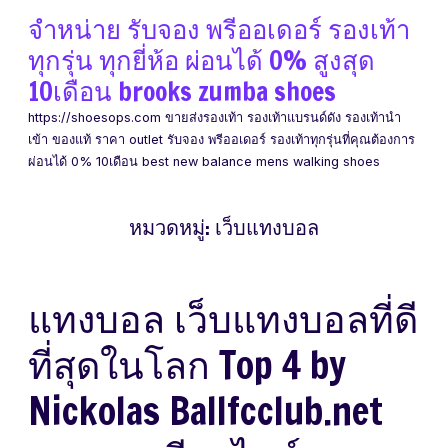
Skip
จำหน่าย รับจอง พรีออเดอร์ รองเท้า
to
ทุกรุ่น ทุกยี่ห้อ ผ่อนได้ 0% สูงสุด
content
10เดือน brooks zumba shoes
https://shoesops.com ขายส่งรองเท้า รองเท้าแบรนด์ดัง รองเท้านำ
เข้า ของแท้ ราคา outlet รับจอง พรีออเดอร์ รองเท้าทุกรุ่นที่คุณต้องการ
ผ่อนได้ 0% 10เดือน best new balance mens walking shoes
หมวดหมู่:
เว็บแทงบอล
แทงบอล เว็บแทงบอลที่ดี
ที่สุดในโลก Top 4 by
Nickolas Ballfcclub.net