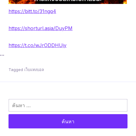
https://bitt.to/31ngq4
https://shorturl.asia/DuyPM
https://t.co/wJrODDHUjy
…
Tagged
เว็บแทงบอล
ค้นหา
สำหรับ: