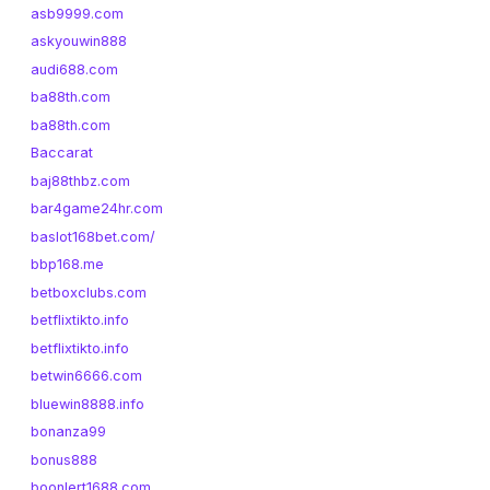
asb9999.com
askyouwin888
audi688.com
ba88th.com
ba88th.com
Baccarat
baj88thbz.com
bar4game24hr.com
baslot168bet.com/
bbp168.me
betboxclubs.com
betflixtikto.info
betflixtikto.info
betwin6666.com
bluewin8888.info
bonanza99
bonus888
boonlert1688.com