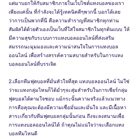
แต่มาบอกให้กับสมาชิกภายในเว็บไซต์แทงบอลของเรา
เพียงแค่นั้น ที่กำลังจะได้รู้เทคนิคดีๆพวกนี้ บอกได้เลย
ว่าการเป็นพวกที่นี่ คือความสำราญที่สมาชิกทุกท่าน
สัมผัสได้ด้วยตัวเองเป็นเว็บที่ใส่ใจสมาชิกในทุกต้นแบบ ให้
มีความสุขกับระบบการแทงบอลออนไลน์ที่ส่งเสริม
สมรรถนะมุมมองและความน่าสนใจในการแทงบอล
ออนไลน์ เพื่อสร้างสรรค์ความสบายสำหรับในการแทง
บอลออนไลน์ที่บรรเจิด
2.เลือกทีมฟุตบอลที่มั่นหัวใจที่สุด แทงบอลออนไลน์ ไม่ใช่
ว่าจะแทงกลุ่มไหนก็ได้มั่วๆจะสุ่มสำหรับในการเชียร์กลุ่ม
ฟุตบอลได้ตามใจชอบ แม้กระนั้นความจริงแล้วแนวทาง
การคือคุณจะต้องมีความเชื่อมั่นและมั่นใจ และมีเนื้อหา
สาระเกี่ยวกับทีมฟุตบอลกลุ่มนั้นก่อน ถึงจะลงสนามเพื่อ
การแทงบอลออนไลน์ได้ ถ้าคุณไม่แน่ใจว่าจะเลือกแทง
บอลทีมไหนดี