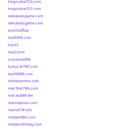
kingxxxbet123.com
kingxxxbet123.com
lalikabetsgame.com
lalikabetsgame.com
lion123สล็อต
lionth168.com
live22
live22slot
lockdown168
luckycat789.com
luis16888.com
m4newonline.com
mac1bet789.com
macau888.win
marinapluss.com
mario678.info
medee989.com
meekin365day.com