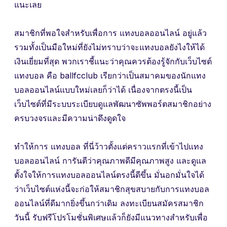
แนะเลย
สมาชิกที่พอใจสำหรับเพื่อการ แทงบอลออนไลน์ อยู่แล้ว
รวมทั้งเป็นมือใหม่ที่ยังไม่ทราบว่าจะแทงบอลยังไงให้ได้
เงินเยี่ยมที่สุด พวกเราชี้แนะว่าคุณควรต้องรู้จักกับเว็บไซต์
แทงบอล คือ ballfcclub เรียกว่าเป็นสมาคมของนักแทง
บอลออนไลน์แบบใหม่เลยก็ว่าได้ เนื่องจากตรงนี้เป็น
เว็บไซต์ที่มีระบบระเบียบดูแลพัฒนาซัพพอร์ตสมาชิกอย่าง
ครบวงจรและมีความน่าดึงดูดใจ
ทำให้การ แทงบอล ที่นี่ว้าวตั้งแต่คราวแรกที่เข้าไปแทง
บอลออนไลน์ การันตีว่าคุณภาพดีมีคุณภาพสูง และดูแล
ตั้งใจให้การแทงบอลออนไลน์ตรงนี้ดีขึ้น มั่นอกมั่นใจได้
ว่าเว็บไซต์แห่งนี้จะก่อให้สมาชิกสุขสบายกับการแทงบอล
ออนไลน์ที่ดีมากยิ่งขึ้นกว่าเดิม ลงทะเบียนสมัครสมาชิก
วันนี้ รับฟรีโปรโมชั่นพิเศษแล้วก็ยังมีแนวทางสำหรับเพื่อ