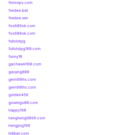
finnivips.com
fiwdee.bet
fiwdee.win
fox689ok.com
fox689ok.com
fullslotpg
fullslotpg168.com
funny18
gachawin168.com
gaojing888
gem99ths.com
gem99ths.com
golden456
gowingo88.com
happy168
hengheng9899.com
hengjing168
hi6bet.com