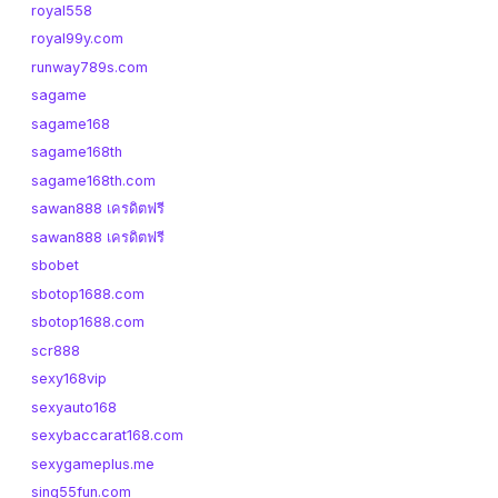
royal558
royal99y.com
runway789s.com
sagame
sagame168
sagame168th
sagame168th.com
sawan888 เครดิตฟรี
sawan888 เครดิตฟรี
sbobet
sbotop1688.com
sbotop1688.com
scr888
sexy168vip
sexyauto168
sexybaccarat168.com
sexygameplus.me
sing55fun.com