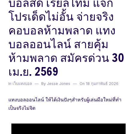
บอลสด เรียลไทม์ แจก
โปรเด็ดไม่อั้น จ่ายจริง
คอบอลห้ามพลาด แทง
บอลออนไลน์ สายคุ้ม
ห้ามพลาด สมัครด่วน 30
เม.ย. 2569
In
เว็บแทงบอล
By Jesse Jones
On
18 กุมภาพันธ์ 2026
แทงบอลออนไลน์ ให้ได้เงินปังๆสำหรับผู้เล่นมือใหม่ที่ทำ
เป็นจริงไม่จิต