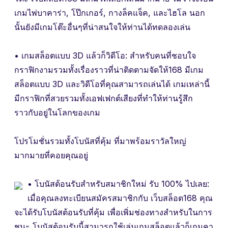
เกมไพ่บาคาร่า, โป๊กเกอร์, กางล็คแจ็ค, และไฮโล นอก
นั้นยังมีเกมโต๊ะอื่นๆที่น่าสนใจให้ท่านได้ทดลองเล่น
• เกมสล็อตแบบ 3D แล้วก็วิดีโอ: สำหรับคนที่ชอบใจ
กราฟิกงามรวมทั้งเรื่องราวที่น่าติดตามจัดให้168 มีเกม
สล็อตแบบ 3D และวิดีโอที่คุณสามารถเล่นได้ เกมเหล่านี้
มีกราฟิกที่สวยรวมทั้งเอฟเฟกต์เสียงที่ทำให้ท่านรู้สึก
ราวกับอยู่ในโลกของเกม
โปรโมชั่นรวมทั้งโบนัสที่คุ้ม ที่มาพร้อมราวัลใหญ่
มากมายที่คอยคุณอยู่
• โบนัสต้อนรับสำหรับสมาชิกใหม่ รับ 100% ไปเลย:
เมื่อคุณลงทะเบียนสมัครสมาชิกกับ เว็บสล็อต168 คุณ
จะได้รับโบนัสต้อนรับที่คุ้ม เพื่อเพิ่มช่องทางสำหรับในการ
ชนะ โบนัสต้อนรับนี้สามารถใช้เล่นเกมสล็อตแล้วก็เกมคา