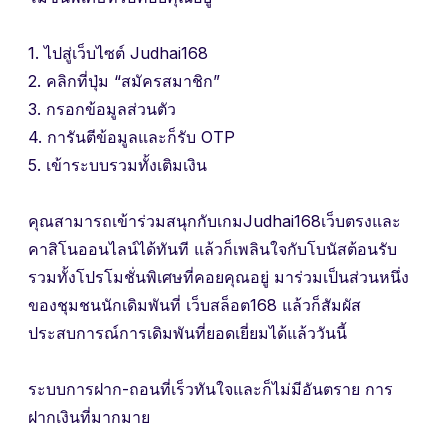
1. ไปสู่เว็บไซต์ Judhai168
2. คลิกที่ปุ่ม “สมัครสมาชิก”
3. กรอกข้อมูลส่วนตัว
4. การันตีข้อมูลและก็รับ OTP
5. เข้าระบบรวมทั้งเติมเงิน
คุณสามารถเข้าร่วมสนุกกับเกมJudhai168เว็บตรงและ
คาสิโนออนไลน์ได้ทันที แล้วก็เพลินใจกับโบนัสต้อนรับ
รวมทั้งโปรโมชั่นพิเศษที่คอยคุณอยู่ มาร่วมเป็นส่วนหนึ่ง
ของชุมชนนักเดิมพันที่ เว็บสล็อต168 แล้วก็สัมผัส
ประสบการณ์การเดิมพันที่ยอดเยี่ยมได้แล้ววันนี้
ระบบการฝาก-ถอนที่เร็วทันใจและก็ไม่มีอันตราย การ
ฝากเงินที่มากมาย