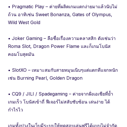
• Pragmatic Play – ค่ายที่ผลิตเกมแตกง่ายมาแล้วนับไม่
ถ้วน อาทิเช่น Sweet Bonanza, Gates of Olympus,
Wild West Gold
• Joker Gaming – ลือชื่อเรื่องความคลาสสิก ดังเช่นว่า
Roma Slot, Dragon Power Flame และก็เกมโบนัส
คอมโบสุดมัน
• SlotXO – เหมาะสมกับสายหมุนเนิบๆแต่แตกทีแจกหนัก
เช่น Burning Pearl, Golden Dragon
• CQ9 / JILI / Spadegaming – ค่ายจากฝั่งเอเชียที่ย้ำ
เกมเร็ว โบนัสเข้าถี่ ฟีเจอร์ไม่สลับซับซ้อน เล่นง่าย ได้
กำไรไว
เกมทั้งปวงในเว็บมีระบบให้ทดสอบเล่นฟรีได้แบบไม่จำกัด