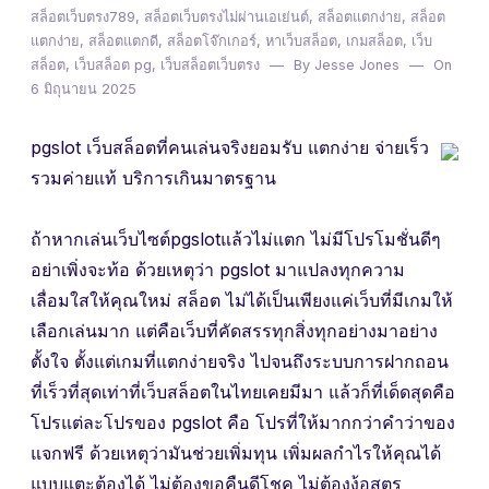
สล็อตเว็บตรง789
,
สล็อตเว็บตรงไม่ผ่านเอเย่นต์
,
สล็อตแตกง่าย
,
สล็อต
แตกง่าย
,
สล็อตแตกดี
,
สล็อตโจ๊กเกอร์
,
หาเว็บสล็อต
,
เกมสล็อต
,
เว็บ
สล็อต
,
เว็บสล็อต pg
,
เว็บสล็อตเว็บตรง
By Jesse Jones
On
6 มิถุนายน 2025
pgslot เว็บสล็อตที่คนเล่นจริงยอมรับ แตกง่าย จ่ายเร็ว
รวมค่ายแท้ บริการเกินมาตรฐาน
ถ้าหากเล่นเว็บไซต์pgslotแล้วไม่แตก ไม่มีโปรโมชั่นดีๆ
อย่าเพิ่งจะท้อ ด้วยเหตุว่า pgslot มาแปลงทุกความ
เลื่อมใสให้คุณใหม่ สล็อต ไม่ได้เป็นเพียงแค่เว็บที่มีเกมให้
เลือกเล่นมาก แต่คือเว็บที่คัดสรรทุกสิ่งทุกอย่างมาอย่าง
ตั้งใจ ตั้งแต่เกมที่แตกง่ายจริง ไปจนถึงระบบการฝากถอน
ที่เร็วที่สุดเท่าที่เว็บสล็อตในไทยเคยมีมา แล้วก็ที่เด็ดสุดคือ
โปรแต่ละโปรของ pgslot คือ โปรที่ให้มากกว่าคำว่าของ
แจกฟรี ด้วยเหตุว่ามันช่วยเพิ่มทุน เพิ่มผลกำไรให้คุณได้
แบบแตะต้องได้ ไม่ต้องขอคืนดีโชค ไม่ต้องง้อสูตร