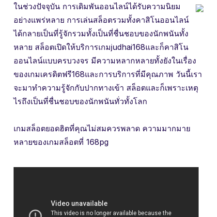
ในช่วงปัจจุบัน การเดิมพันออนไลน์ได้รับความนิยม
อย่างแพร่หลาย การเล่นสล็อตรวมทั้งคาสิโนออนไลน์
ได้กลายเป็นที่รู้จักรวมทั้งเป็นที่ชื่นชอบของนักพนันทั้ง
หลาย สล็อตเปิดให้บริการเกมjudhai168และก็คาสิโน
ออนไลน์แบบครบวงจร มีความหลากหลายทั้งยังในเรื่อง
ของเกมเครดิตฟรี168และการบริการที่มีคุณภาพ วันนี้เรา
จะมาทำความรู้จักกับปากทางเข้า สล็อตและก็เพราะเหตุ
ไรถึงเป็นที่ชื่นชอบของนักพนันทั่วทั้งโลก
เกมสล็อตยอดฮิตที่คุณไม่สมควรพลาด ความมากมาย
หลายของเกมสล็อตที่ 168pg