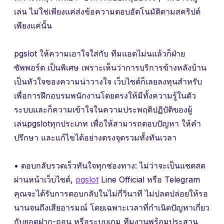
เล่น ไม่ใช่เพียงแค่ส่งข้อความตอบอัตโนมัติตามสคริปต์
เพียงแค่นั้น
pgslot ให้ความเอาใจใส่กับ ทีมแอดไม่นแล้วก็ฝ่าย
ซัพพอร์ต เป็นพิเศษ เพราะเห็นว่าการบริการข้างหลังบ้าน
เป็นหัวใจของความน่าวางใจ เว็บไซต์ก็เลยลงทุนสำหรับ
เพื่อการฝึกอบรมพนักงานโดยตรงให้มีทั้งความรู้ในตัว
ระบบและก็ความเข้าใจในความประพฤติปฏิบัติของผู้
เล่นpgslotทุกประเภท เพื่อให้สามารถตอบปัญหา ให้คำ
ปรึกษา และแก้ไขได้อย่างตรงจุดรวมทั้งทันเวลา
• ตอบกลับรวดเร็วทันใจทุกช่องทาง: ไม่ว่าจะเป็นแชตสด
ผ่านหน้าเว็บไซต์,
pgslot
Line Official หรือ Telegram
คุณจะได้รับการตอบกลับในไม่กี่วินาที ไม่ปลดปล่อยให้รอ
นานจนถึงเสียอารมณ์ โดยเฉพาะเวลาที่กำเนิดปัญหาเกี่ยว
กับยอดฝาก-ถอน หรือระบบเกม ทีมงานพร้อมประสาน