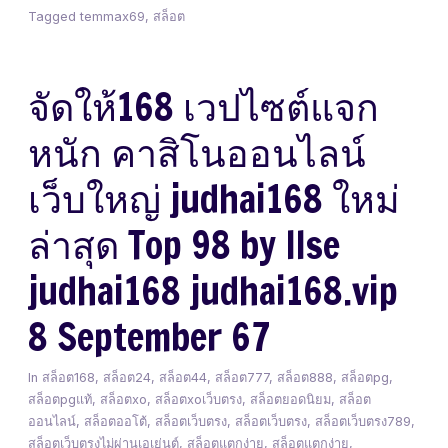
Tagged
temmax69
,
สล็อต
จัดให้168 เวปไซต์แจก
หนัก คาสิโนออนไลน์
เว็บใหญ่ judhai168 ใหม่
ล่าสุด Top 98 by Ilse
judhai168 judhai168.vip
8 September 67
In
สล็อต168
,
สล็อต24
,
สล็อต44
,
สล็อต777
,
สล็อต888
,
สล็อตpg
,
สล็อตpgแท้
,
สล็อตxo
,
สล็อตxoเว็บตรง
,
สล็อตยอดนิยม
,
สล็อต
ออนไลน์
,
สล็อตออโต้
,
สล็อตเว็บตรง
,
สล็อตเว็บตรง
,
สล็อตเว็บตรง789
,
สล็อตเว็บตรงไม่ผ่านเอเย่นต์
,
สล็อตแตกง่าย
,
สล็อตแตกง่าย
,