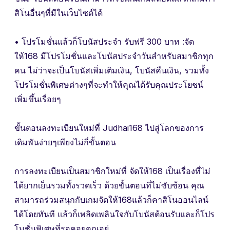
สิโนอื่นๆที่มีในเว็บไซต์ได้
• โปรโมชั่นแล้วก็โบนัสประจำ รับฟรี 300 บาท :จัด
ให้168 มีโปรโมชั่นและโบนัสประจำวันสำหรับสมาชิกทุก
คน ไม่ว่าจะเป็นโบนัสเพิ่มเติมเงิน, โบนัสคืนเงิน, รวมทั้ง
โปรโมชั่นพิเศษต่างๆที่จะทำให้คุณได้รับคุณประโยชน์
เพิ่มขึ้นเรื่อยๆ
ขั้นตอนลงทะเบียนใหม่ที่ Judhai168 ไปสู่โลกของการ
เดิมพันง่ายๆเพียงไม่กี่ขั้นตอน
การลงทะเบียนเป็นสมาชิกใหม่ที่ จัดให้168 เป็นเรื่องที่ไม่
ได้ยากเย็นรวมทั้งรวดเร็ว ด้วยขั้นตอนที่ไม่ซับซ้อน คุณ
สามารถร่วมสนุกกับเกมจัดให้168แล้วก็คาสิโนออนไลน์
ได้โดยทันที แล้วก็เพลิดเพลินใจกับโบนัสต้อนรับและก็โปร
โมชั่นพิเศษที่รอคอยคุณอยู่