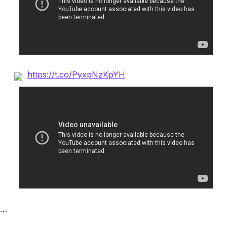
https://t.co/PyxpNzKpYH
…