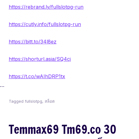
https://rebrand.ly/fullslotpg-run
https://cutly.info/fullslotpg-run
https://bitt.to/34l8ez
https://shorturl.asia/SQ4cj
https://t.co/wAIhDRP1tx
…
Tagged
fullslotpg
,
สล็อต
Temmax69 Tm69.co 30