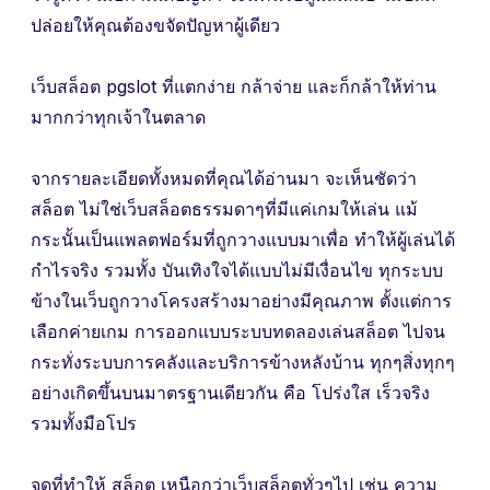
ปล่อยให้คุณต้องขจัดปัญหาผู้เดียว
เว็บสล็อต pgslot ที่แตกง่าย กล้าจ่าย และก็กล้าให้ท่าน
มากกว่าทุกเจ้าในตลาด
จากรายละเอียดทั้งหมดที่คุณได้อ่านมา จะเห็นชัดว่า
สล็อต ไม่ใช่เว็บสล็อตธรรมดาๆที่มีแค่เกมให้เล่น แม้
กระนั้นเป็นแพลตฟอร์มที่ถูกวางแบบมาเพื่อ ทำให้ผู้เล่นได้
กำไรจริง รวมทั้ง บันเทิงใจได้แบบไม่มีเงื่อนไข ทุกระบบ
ข้างในเว็บถูกวางโครงสร้างมาอย่างมีคุณภาพ ตั้งแต่การ
เลือกค่ายเกม การออกแบบระบบทดลองเล่นสล็อต ไปจน
กระทั่งระบบการคลังและบริการข้างหลังบ้าน ทุกๆสิ่งทุกๆ
อย่างเกิดขึ้นบนมาตรฐานเดียวกัน คือ โปร่งใส เร็วจริง
รวมทั้งมือโปร
จุดที่ทำให้ สล็อต เหนือกว่าเว็บสล็อตทั่วๆไป เช่น ความ