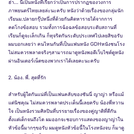
ฮ่า… นี่เป็นหนังที่เรียกว่าเป็นการปรากฏของวงการ
ภาพยนตร์ไทยเลยล่ะนะครับ หนังว่าด้วยเรื่องของกลุ่มนัก
เรียนม.ปลายกรุ๊ปหนึ่งที่ด้วยกันคิดหารายได้จากการ
คดโกงข้อสอบ รวมทั้งการฉ้อฉลข้อสอบระดับสถานที่
เรียนก็ดูจะเล็กเกิน ก็ทุจริตกันระดับประเทศไปเลยสิขอรับ
ผมบอกเลยว่า คนไหนกันที่เป็นแฟนหนัง GDHหนังชนโรง
ไม่สมควรพลาดจริงๆสามารถมาดูหนังพอดีเว็บไซต์ดูหนัง
ผ่านอินเตอร์เน็ตของพวกเราได้เลยคะนะครับ
2. น้อง. พี่. สุดที่รัก
สำหรับผู้ใดกันแน่ที่เป็นแฟนคลับของซันนี่ ญาญ่า หรือแม้
แต่นิชคุณ ไม่สมควรพลาดประเด็นนี้เลยครับ น้องพี่หวาน
ใจ เป็นหนังรวมศิลปินที่บรรยายเรื่องของคู่ญาติที่ตีกัน
ตั้งแต่เด็กจนถึงโต ผมออกจะชอบการแสดงของญาญ่าใน
หัวข้อนี้มากๆขอรับ ผมดูหนังหัวข้อนี้ในโรงหนังจบ ก็มาดู