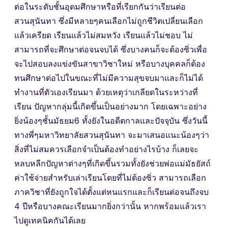
ต่อในระดับชั้นอุดมศึกษาหรือที่เรียกกันว่าเรียนต่อ
สวนสุนันทา ซึ่งมีหลายๆคนเลือกไม่ถูกชีวิตเปลี่ยนเลือก
แล้วเครียด เรียนแล้วไม่สมหวัง เรียนแล้วไม่ชอบ ไม่
สามารถที่จะศึกษาต่อจนจบได้ ซึ่งบางคนก็จะต้องซิ่วเพื่อ
จะไปสอบลงแข่งขันสาขาวิชาใหม่ หรือบางบุคคลก็ต้อง
ทนศึกษาต่อไปในขณะที่ไม่มีความสุขจบมาและก็ไม่ได้
ทำงานที่ตัวเองเรียนมา ด้วยเหตุว่าเกลียดในระหว่างที่
เรียน ปัญหากลุ่มนี้เกิดขึ้นเป็นอย่างมาก โดยเฉพาะอย่าง
ยิ่งน้องๆชั้นมัธยม6 ทั้งยังในอดีตกาลและปัจจุบัน ซึ่งวันนี้
ทางพี่ๆมหาวิทยาลัยสวนสุนันทา จะมาเสนอแนะน้องๆว่า
สิ่งที่ไม่สมควรเลือกจำเป็นต้องทำอย่างไรบ้าง ก็เลยจะ
หลบหลีกปัญหาต่างๆที่เกิดขึ้นรวมทั้งยังช่วยพ่อแม่มัธยัสถ์
ค่าใช้จ่ายสำหรับเล่าเรียนโดยที่ไม่ต้องซิ่ว สามารถเลือก
ภาควิชาที่ยังถูกใจได้ตั้งแต่หนแรกและก็เรียนต่อจนถึงจบ
4 ปีหรือบางคณะเรียนมากยิ่งกว่านั้น หากพร้อมแล้วเรา
ไปดูเทคนิคกันได้เลย