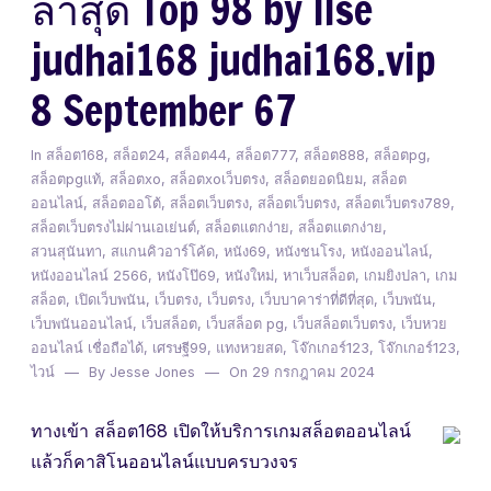
ล่าสุด Top 98 by Ilse
judhai168 judhai168.vip
8 September 67
In
สล็อต168
,
สล็อต24
,
สล็อต44
,
สล็อต777
,
สล็อต888
,
สล็อตpg
,
สล็อตpgแท้
,
สล็อตxo
,
สล็อตxoเว็บตรง
,
สล็อตยอดนิยม
,
สล็อต
ออนไลน์
,
สล็อตออโต้
,
สล็อตเว็บตรง
,
สล็อตเว็บตรง
,
สล็อตเว็บตรง789
,
สล็อตเว็บตรงไม่ผ่านเอเย่นต์
,
สล็อตแตกง่าย
,
สล็อตแตกง่าย
,
สวนสุนันทา
,
สแกนคิวอาร์โค้ด
,
หนัง69
,
หนังชนโรง
,
หนังออนไลน์
,
หนังออนไลน์ 2566
,
หนังโป๊69
,
หนังใหม่
,
หาเว็บสล็อต
,
เกมยิงปลา
,
เกม
สล็อต
,
เปิดเว็บพนัน
,
เว็บตรง
,
เว็บตรง
,
เว็บบาคาร่าที่ดีที่สุด
,
เว็บพนัน
,
เว็บพนันออนไลน์
,
เว็บสล็อต
,
เว็บสล็อต pg
,
เว็บสล็อตเว็บตรง
,
เว็บหวย
ออนไลน์ เชื่อถือได้
,
เศรษฐี99
,
แทงหวยสด
,
โจ๊กเกอร์123
,
โจ๊กเกอร์123
,
ไวน์
By Jesse Jones
On
29 กรกฎาคม 2024
ทางเข้า สล็อต168 เปิดให้บริการเกมสล็อตออนไลน์
แล้วก็คาสิโนออนไลน์แบบครบวงจร