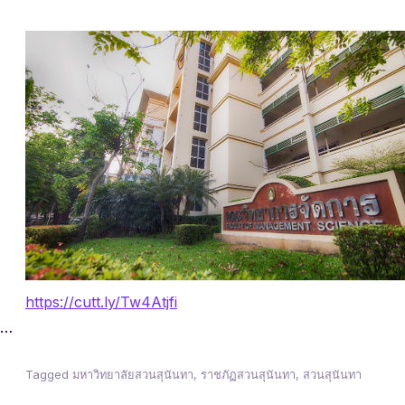
https://cutt.ly/Tw4Atjfi
…
Tagged
มหาวิทยาลัยสวนสุนันทา
,
ราชภัฏสวนสุนันทา
,
สวนสุนันทา