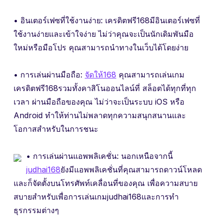
• อินเตอร์เฟซที่ใช้งานง่าย: เครดิตฟรี168มีอินเตอร์เฟซที่
ใช้งานง่ายและเข้าใจง่าย ไม่ว่าคุณจะเป็นนักเดิมพันมือ
ใหม่หรือมือโปร คุณสามารถนำทางในเว็บได้โดยง่าย
• การเล่นผ่านมือถือ:
จัดให้168
คุณสามารถเล่นเกม
เครดิตฟรี168รวมทั้งคาสิโนออนไลน์ที่ สล็อตได้ทุกที่ทุก
เวลา ผ่านมือถือของคุณ ไม่ว่าจะเป็นระบบ iOS หรือ
Android ทำให้ท่านไม่พลาดทุกความสนุกสนานและ
โอกาสสำหรับในการชนะ
• การเล่นผ่านแอพพลิเคชั่น: นอกเหนือจากนี้
judhai168
ยังมีแอพพลิเคชั่นที่คุณสามารถดาวน์โหลด
และก็จัดตั้งบนโทรศัพท์เคลื่อนที่ของคุณ เพื่อความสบาย
สบายสำหรับเพื่อการเล่นเกมjudhai168และการทำ
ธุรกรรมต่างๆ