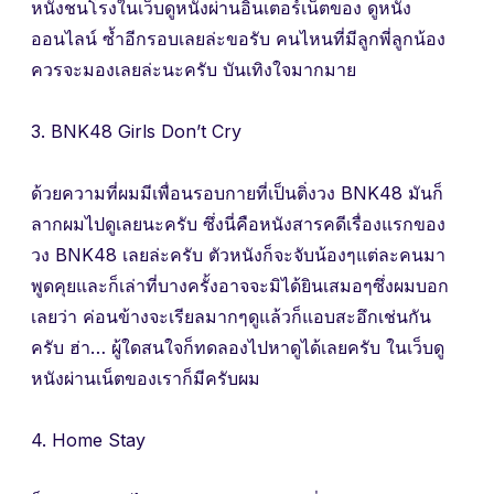
หนังชนโรงในเว็บดูหนังผ่านอินเตอร์เน็ตของ ดูหนัง
ออนไลน์ ซ้ำอีกรอบเลยล่ะขอรับ คนไหนที่มีลูกพี่ลูกน้อง
ควรจะมองเลยล่ะนะครับ บันเทิงใจมากมาย
3. BNK48 Girls Don’t Cry
ด้วยความที่ผมมีเพื่อนรอบกายที่เป็นติ่งวง BNK48 มันก็
ลากผมไปดูเลยนะครับ ซึ่งนี่คือหนังสารคดีเรื่องแรกของ
วง BNK48 เลยล่ะครับ ตัวหนังก็จะจับน้องๆแต่ละคนมา
พูดคุยและก็เล่าที่บางครั้งอาจจะมิได้ยินเสมอๆซึ่งผมบอก
เลยว่า ค่อนข้างจะเรียลมากๆดูแล้วก็แอบสะอึกเช่นกัน
ครับ ฮ่า… ผู้ใดสนใจก็ทดลองไปหาดูได้เลยครับ ในเว็บดู
หนังผ่านเน็ตของเราก็มีครับผม
4. Home Stay