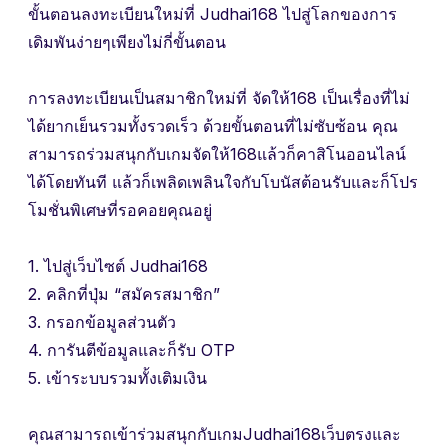
ขั้นตอนลงทะเบียนใหม่ที่ Judhai168 ไปสู่โลกของการ
เดิมพันง่ายๆเพียงไม่กี่ขั้นตอน
การลงทะเบียนเป็นสมาชิกใหม่ที่ จัดให้168 เป็นเรื่องที่ไม่
ได้ยากเย็นรวมทั้งรวดเร็ว ด้วยขั้นตอนที่ไม่ซับซ้อน คุณ
สามารถร่วมสนุกกับเกมจัดให้168แล้วก็คาสิโนออนไลน์
ได้โดยทันที แล้วก็เพลิดเพลินใจกับโบนัสต้อนรับและก็โปร
โมชั่นพิเศษที่รอคอยคุณอยู่
1. ไปสู่เว็บไซต์ Judhai168
2. คลิกที่ปุ่ม “สมัครสมาชิก”
3. กรอกข้อมูลส่วนตัว
4. การันตีข้อมูลและก็รับ OTP
5. เข้าระบบรวมทั้งเติมเงิน
คุณสามารถเข้าร่วมสนุกกับเกมJudhai168เว็บตรงและ