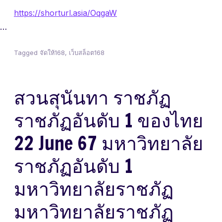
https://shorturl.asia/OqgaW
…
Tagged
จัดให้168
,
เว็บสล็อต168
สวนสุนันทา ราชภัฏ
ราชภัฏอันดับ 1 ของไทย
22 June 67 มหาวิทยาลัย
ราชภัฏอันดับ 1
มหาวิทยาลัยราชภัฏ
มหาวิทยาลัยราชภัฏ