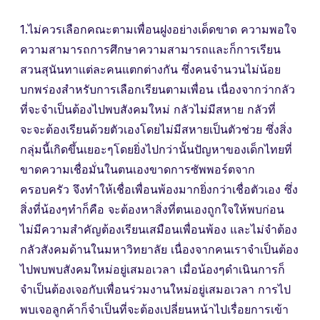
1.ไม่ควรเลือกคณะตามเพื่อนฝูงอย่างเด็ดขาด ความพอใจ
ความสามารถการศึกษาความสามารถและก็การเรียน
สวนสุนันทาแต่ละคนแตกต่างกัน ซึ่งคนจำนวนไม่น้อย
บกพร่องสำหรับการเลือกเรียนตามเพื่อน เนื่องจากว่ากลัว
ที่จะจำเป็นต้องไปพบสังคมใหม่ กลัวไม่มีสหาย กลัวที่
จะจะต้องเรียนด้วยตัวเองโดยไม่มีสหายเป็นตัวช่วย ซึ่งสิ่ง
กลุ่มนี้เกิดขึ้นเยอะๆโดยยิ่งไปกว่านั้นปัญหาของเด็กไทยที่
ขาดความเชื่อมั่นในตนเองขาดการซัพพอร์ตจาก
ครอบครัว จึงทำให้เชื่อเพื่อนพ้องมากยิ่งกว่าเชื่อตัวเอง ซึ่ง
สิ่งที่น้องๆทำก็คือ จะต้องหาสิ่งที่ตนเองถูกใจให้พบก่อน
ไม่มีความสำคัญต้องเรียนเสมือนเพื่อนพ้อง และไม่จำต้อง
กลัวสังคมด้านในมหาวิทยาลัย เนื่องจากคนเราจำเป็นต้อง
ไปพบพบสังคมใหม่อยู่เสมอเวลา เมื่อน้องๆดำเนินการก็
จำเป็นต้องเจอกับเพื่อนร่วมงานใหม่อยู่เสมอเวลา การไป
พบเจอลูกค้าก็จำเป็นที่จะต้องเปลี่ยนหน้าไปเรื่อยการเข้า