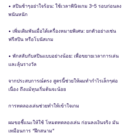
• สปินช้าๆอย่าใจร้อน: ใช้เวลาพินิจเกม 3–5 รอบก่อนลง
พนันหนัก
• เพิ่มเดิมพันเมื่อได้เครื่องหมายพิเศษ: ยกตัวอย่างเช่น
ฟรีสปิน หรือโบนัสเกม
• พักสลับกับสปินแบบอย่างน้อย: เพื่อขยายเวลาการเล่น
และลุ้นรางวัล
จากประสบการณ์ตรง สูตรนี้ช่วยให้ผมทำกำไรเล็กๆต่อ
เนื่อง ถึงแม้ทุนเริ่มต้นจะน้อย
การทดลองเล่นช่วยทำให้เข้าใจเกม
ผมขอชี้แนะให้ใช้ โหมดทดลองเล่น ก่อนลงเงินจริง มัน
เหมือนการ “ฝึกสนาม”