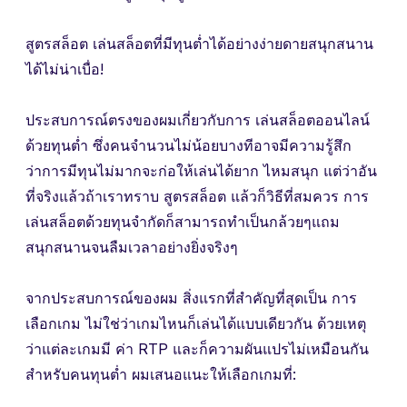
สูตรสล็อต เล่นสล็อตที่มีทุนต่ำได้อย่างง่ายดายสนุกสนาน
ได้ไม่น่าเบื่อ!
ประสบการณ์ตรงของผมเกี่ยวกับการ เล่นสล็อตออนไลน์
ด้วยทุนต่ำ ซึ่งคนจำนวนไม่น้อยบางทีอาจมีความรู้สึก
ว่าการมีทุนไม่มากจะก่อให้เล่นได้ยาก ไหมสนุก แต่ว่าอัน
ที่จริงแล้วถ้าเราทราบ สูตรสล็อต แล้วก็วิธีที่สมควร การ
เล่นสล็อตด้วยทุนจำกัดก็สามารถทำเป็นกล้วยๆแถม
สนุกสนานจนลืมเวลาอย่างยิ่งจริงๆ
จากประสบการณ์ของผม สิ่งแรกที่สำคัญที่สุดเป็น การ
เลือกเกม ไม่ใช่ว่าเกมไหนก็เล่นได้แบบเดียวกัน ด้วยเหตุ
ว่าแต่ละเกมมี ค่า RTP และก็ความผันแปรไม่เหมือนกัน
สำหรับคนทุนต่ำ ผมเสนอแนะให้เลือกเกมที่: