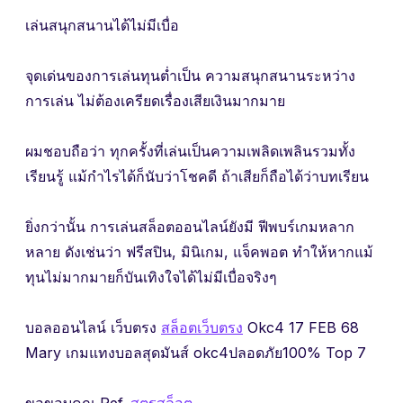
เล่นสนุกสนานได้ไม่มีเบื่อ
จุดเด่นของการเล่นทุนต่ำเป็น ความสนุกสนานระหว่าง
การเล่น ไม่ต้องเครียดเรื่องเสียเงินมากมาย
ผมชอบถือว่า ทุกครั้งที่เล่นเป็นความเพลิดเพลินรวมทั้ง
เรียนรู้ แม้กำไรได้ก็นับว่าโชคดี ถ้าเสียก็ถือได้ว่าบทเรียน
ยิ่งกว่านั้น การเล่นสล็อตออนไลน์ยังมี ฟีพบร์เกมหลาก
หลาย ดังเช่นว่า ฟรีสปิน, มินิเกม, แจ็คพอต ทำให้หากแม้
ทุนไม่มากมายก็บันเทิงใจได้ไม่มีเบื่อจริงๆ
บอลออนไลน์ เว็บตรง
สล็อตเว็บตรง
Okc4 17 FEB 68
Mary เกมแทงบอลสุดมันส์ okc4ปลอดภัย100% Top 7
ขอขอบคุณ Ref.
สูตรสล็อต