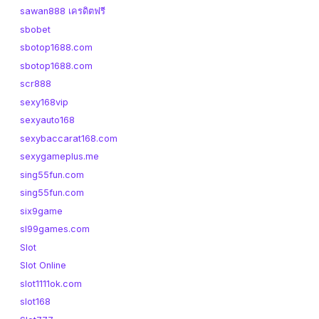
sawan888 เครดิตฟรี
sbobet
sbotop1688.com
sbotop1688.com
scr888
sexy168vip
sexyauto168
sexybaccarat168.com
sexygameplus.me
sing55fun.com
sing55fun.com
six9game
sl99games.com
Slot
Slot Online
slot1111ok.com
slot168