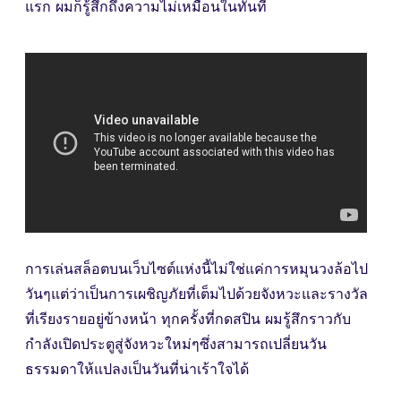
แรก ผมก็รู้สึกถึงความไม่เหมือนในทันที
การเล่นสล็อตบนเว็บไซต์แห่งนี้ไม่ใช่แค่การหมุนวงล้อไป
วันๆแต่ว่าเป็นการเผชิญภัยที่เต็มไปด้วยจังหวะและรางวัล
ที่เรียงรายอยู่ข้างหน้า ทุกครั้งที่กดสปิน ผมรู้สึกราวกับ
กำลังเปิดประตูสู่จังหวะใหม่ๆซึ่งสามารถเปลี่ยนวัน
ธรรมดาให้แปลงเป็นวันที่น่าเร้าใจได้