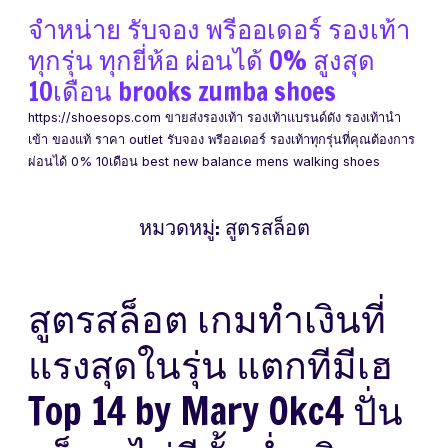
Skip
จำหน่าย รับจอง พรีออเดอร์ รองเท้า
to
ทุกรุ่น ทุกยี่ห้อ ผ่อนได้ 0% สูงสุด
content
10เดือน brooks zumba shoes
https://shoesops.com ขายส่งรองเท้า รองเท้าแบรนด์ดัง รองเท้านำ
เข้า ของแท้ ราคา outlet รับจอง พรีออเดอร์ รองเท้าทุกรุ่นที่คุณต้องการ
ผ่อนได้ 0% 10เดือน best new balance mens walking shoes
หมวดหมู่:
สูตรสล็อต
สูตรสล็อต เกมทำเงินที่
แรงสุดในรุ่น แตกทีมีเฮ
Top 14 by Mary Okc4 ปั่น