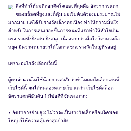
สิ่งที่ทำให้ผมติดอกติดใจเยอะที่สุดคือ อัตราการแตก
ของสล็อตที่สูงและก็คุ้ม ผมเริ่มต้นด้วยงบประมาณไม่
มากมาย แต่ได้รับรางวัลเล็กๆต่อเนื่อง ทำให้ความมั่นใจ
สำหรับในการเล่นเยอะขึ้นการชนะทีแรกทำให้หัวใจเต้น
แรง รวมทั้งยิ่งเล่น ยิ่งสนุก เนื่องจากว่าเมื่อใดก็ตามวงล้อ
หยุด มีความหมายว่าได้โอกาสชนะรางวัลใหญ่ที่รออยู่
เพราะอะไรถึงเลือกเว็บนี้
ผู้คนจำนวนไม่ใช้น้อยอาจสงสัยว่าทำไมผมถึงเลือกเล่นที่
เว็บไซต์นี้ ผมได้ทดลองหลายเว็บ แต่ว่า เว็บไซต์สล็อต
อัตราแตกดีอันดับ 1 มีข้อดีที่ชัดเจนมาก:
• อัตราการจ่ายสูง: ไม่ว่าจะเป็นรางวัลเล็กหรือแจ็คพอต
ใหญ่ ก็ให้ความคุ้มค่าสุดกำลัง