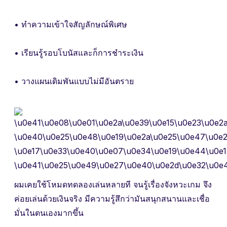
• ทำความเข้าใจสัญลักษณ์พิเศษ
• เรียนรู้รอบโบนัสและก็การชำระเงิน
• วางแผนเดิมพันแบบไม่มีอันตราย
ผมเคยใช้โหมดทดลองเล่นหลายที จนรู้เรื่องจังหวะเกม จึง
ค่อยเล่นด้วยเงินจริง มีความรู้สึกว่ามันสนุกสนานและเชื่อ
มั่นในตนเองมากขึ้น