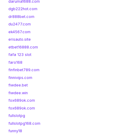
daruma1688.com
dgb222hot.com
dr888bet.com
du2477.com
ek4567.com
erisauto.site
etbet16888.com
fafa 123 slot
faro168
finfinbet789.com
finnivips.com
fiwdee.bet
fiwdee.win
fox689ok.com
fox689ok.com
fullslotpg
fullslotpg168.com
funny18