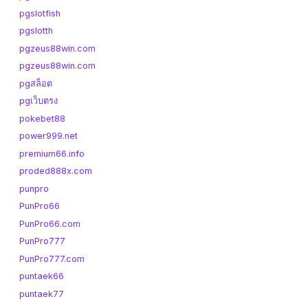
pgslotfish
pgslotth
pgzeus88win.com
pgzeus88win.com
pgสล็อต
pgเว็บตรง
pokebet88
power999.net
premium66.info
proded888x.com
punpro
PunPro66
PunPro66.com
PunPro777
PunPro777.com
puntaek66
puntaek77