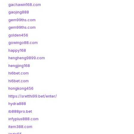
gachawin168.com
gaojing888
gem99ths.com
gem99ths.com
golden456
gowingo88.com
happy168
hengheng9899.com
hengjing168
hi6bet.com
hi6bet.com
hongkong456
https://sretthi99.bet/enter/
hydra888
ib888pro.bet
infyplus888.com
item388.com