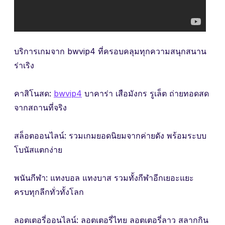
บริการเกมจาก bwvip4 ที่ครอบคลุมทุกความสนุกสนาน
ร่าเริง
คาสิโนสด:
bwvip4
บาคาร่า เสือมังกร รูเล็ต ถ่ายทอดสด
จากสถานที่จริง
สล็อตออนไลน์: รวมเกมยอดนิยมจากค่ายดัง พร้อมระบบ
โบนัสแตกง่าย
พนันกีฬา: แทงบอล แทงบาส รวมทั้งกีฬาอีกเยอะแยะ
ครบทุกลีกทั่วทั้งโลก
ลอตเตอรี่ออนไลน์: ลอตเตอรี่ไทย ลอตเตอรี่ลาว สลากกิน