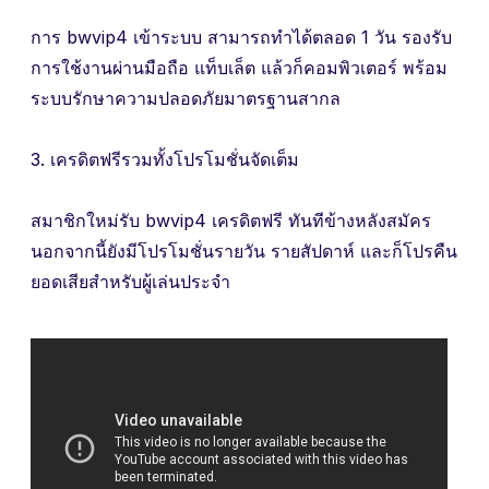
การ bwvip4 เข้าระบบ สามารถทำได้ตลอด 1 วัน รองรับ
การใช้งานผ่านมือถือ แท็บเล็ต แล้วก็คอมพิวเตอร์ พร้อม
ระบบรักษาความปลอดภัยมาตรฐานสากล
3. เครดิตฟรีรวมทั้งโปรโมชั่นจัดเต็ม
สมาชิกใหม่รับ bwvip4 เครดิตฟรี ทันทีข้างหลังสมัคร
นอกจากนี้ยังมีโปรโมชั่นรายวัน รายสัปดาห์ และก็โปรคืน
ยอดเสียสำหรับผู้เล่นประจำ