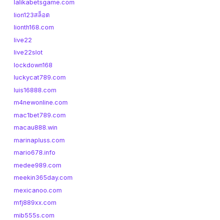
lalikabetsgame.com
lion123สล็อต
lionth168.com
live22
live22slot
lockdown168
luckycat789.com
luis16888.com
m4newonline.com
mac1bet789.com
macau888.win
marinapluss.com
mario678.info
medee989.com
meekin365day.com
mexicanoo.com
mfj889xx.com
mib555s.com