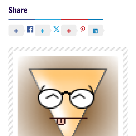
Share