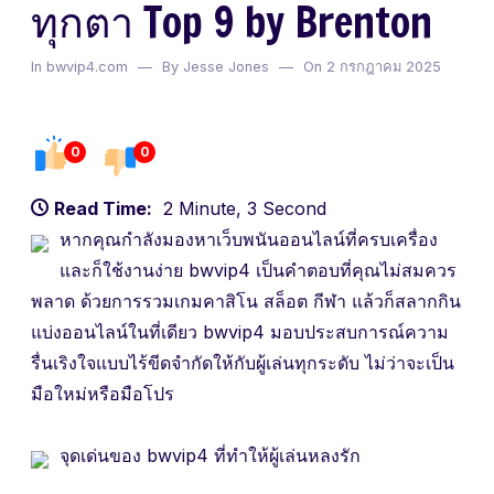
ทุกตา Top 9 by Brenton
In
bwvip4.com
By Jesse Jones
On
2 กรกฎาคม 2025
0
0
Read Time:
2 Minute, 3 Second
หากคุณกำลังมองหาเว็บพนันออนไลน์ที่ครบเครื่อง
และก็ใช้งานง่าย bwvip4 เป็นคำตอบที่คุณไม่สมควร
พลาด ด้วยการรวมเกมคาสิโน สล็อต กีฬา แล้วก็สลากกิน
แบ่งออนไลน์ในที่เดียว bwvip4 มอบประสบการณ์ความ
รื่นเริงใจแบบไร้ขีดจำกัดให้กับผู้เล่นทุกระดับ ไม่ว่าจะเป็น
มือใหม่หรือมือโปร
จุดเด่นของ bwvip4 ที่ทำให้ผู้เล่นหลงรัก