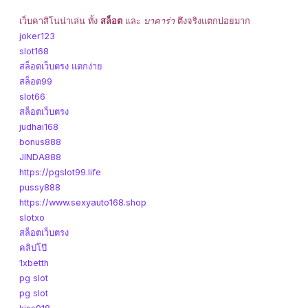
เว็บคาสิโนน่าเล่น ทั้ง
สล็อต
และ
บาคาร่า
ตึงจริงแตกบ่อยมาก
joker123
slot168
สล็อตเว็บตรง แตกง่าย
สล็อต99
slot66
สล็อตเว็บตรง
judhai168
bonus888
JINDA888
https://pgslot99.life
pussy888
https://www.sexyauto168.shop
slotxo
สล็อตเว็บตรง
คลิปโป๊
1xbetth
pg slot
pg slot