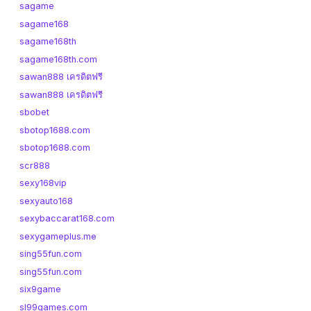
sagame
sagame168
sagame168th
sagame168th.com
sawan888 เครดิตฟรี
sawan888 เครดิตฟรี
sbobet
sbotop1688.com
sbotop1688.com
scr888
sexy168vip
sexyauto168
sexybaccarat168.com
sexygameplus.me
sing55fun.com
sing55fun.com
six9game
sl99games.com