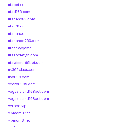
ufabetxx
ufad168.com
ufaheno88.com
ufam11.com
ufanance
ufanance789.com
ufasexygame
ufasocietyth.com
ufawinner99bet.com
uk369clubs.com
usa899.com
veera6999.com
vegasisland168bet.com
vegasisland168bet.com
ver888.vip
vipmgm8.net
vipmgm8.net