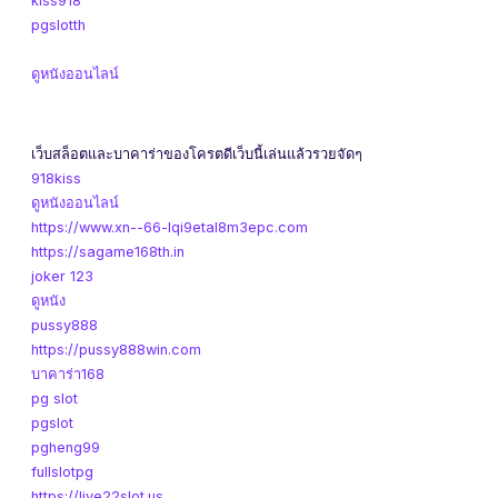
kiss918
pgslotth
ดูหนังออนไลน์
เว็บสล็อตและบาคาร่าของโครตดีเว็บนี้เล่นแล้วรวยจัดๆ
918kiss
ดูหนังออนไลน์
https://www.xn--66-lqi9etal8m3epc.com
https://sagame168th.in
joker 123
ดูหนัง
pussy888
https://pussy888win.com
บาคาร่า168
pg slot
pgslot
pgheng99
fullslotpg
https://live22slot.us