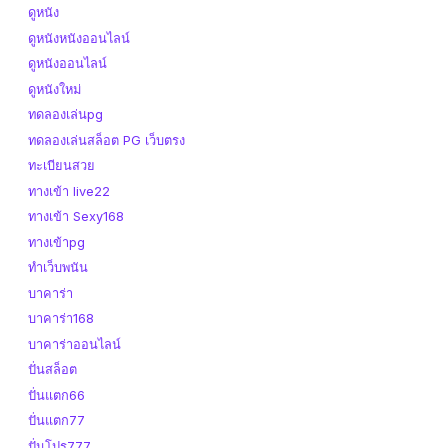
ดูหนัง
ดูหนังหนังออนไลน์
ดูหนังออนไลน์
ดูหนังใหม่
ทดลองเล่นpg
ทดลองเล่นสล็อต PG เว็บตรง
ทะเบียนสวย
ทางเข้า live22
ทางเข้า Sexy168
ทางเข้าpg
ทำเว็บพนัน
บาคาร่า
บาคาร่า168
บาคาร่าออนไลน์
ปั่นสล็อต
ปั่นแตก66
ปั่นแตก77
ปั่นโปร777