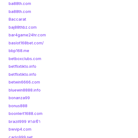
ba88th.com
ba88th.com
Baccarat
baj88thbz.com
bar4game24hr.com
baslot168bet.com/
bbp168.me
betboxclubs.com
betflixtikto.info
betflixtikto.info
betwin6666.com
bluewin8888.info
bonanza99
bonus888
boonlert1688.com
brazil999 ทางเข้า
bwvip4.com
carlo999.net