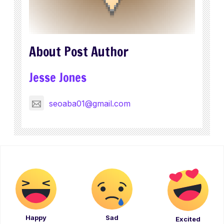
About Post Author
Jesse Jones
seoaba01@gmail.com
Happy
Sad
Excited