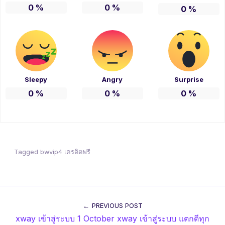
0
%
0
%
0
%
Sleepy
Angry
Surprise
0
%
0
%
0
%
Tagged
bwvip4 เครดิตฟรี
แนะแนว
PREVIOUS POST
xway เข้าสู่ระบบ 1 October xway เข้าสู่ระบบ แตกดีทุก
เรื่อง