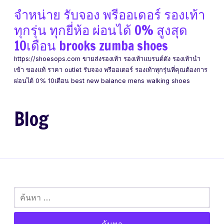
Skip
จำหน่าย รับจอง พรีออเดอร์ รองเท้า
to
ทุกรุ่น ทุกยี่ห้อ ผ่อนได้ 0% สูงสุด
content
10เดือน brooks zumba shoes
https://shoesops.com ขายส่งรองเท้า รองเท้าแบรนด์ดัง รองเท้านำ
เข้า ของแท้ ราคา outlet รับจอง พรีออเดอร์ รองเท้าทุกรุ่นที่คุณต้องการ
ผ่อนได้ 0% 10เดือน best new balance mens walking shoes
Blog
ค้นหา
สำหรับ: