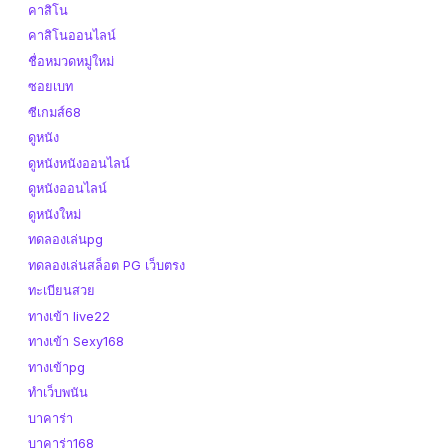
คาสิโน
คาสิโนออนไลน์
ชื่อหมวดหมู่ใหม่
ซอยเบท
ซีเกมส์68
ดูหนัง
ดูหนังหนังออนไลน์
ดูหนังออนไลน์
ดูหนังใหม่
ทดลองเล่นpg
ทดลองเล่นสล็อต PG เว็บตรง
ทะเบียนสวย
ทางเข้า live22
ทางเข้า Sexy168
ทางเข้าpg
ทำเว็บพนัน
บาคาร่า
บาคาร่า168