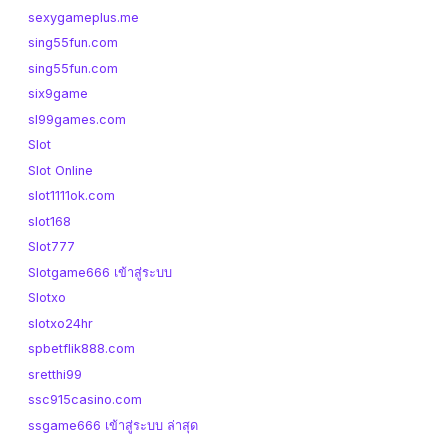
sexygameplus.me
sing55fun.com
sing55fun.com
six9game
sl99games.com
Slot
Slot Online
slot1111ok.com
slot168
Slot777
Slotgame666 เข้าสู่ระบบ
Slotxo
slotxo24hr
spbetflik888.com
sretthi99
ssc915casino.com
ssgame666 เข้าสู่ระบบ ล่าสุด