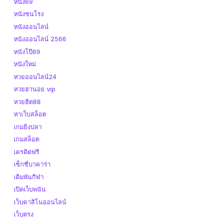
หนัง69
หนังชนโรง
หนังออนไลน์
หนังออนไลน์ 2566
หนังโป๊69
หนังใหม่
หวยออนไลน์24
หวยฮานอย vip
หวยฮิต88
หาเว็บสล็อต
เกมยิงปลา
เกมสล็อต
เครดิตฟรี
เซ็กซี่บาคาร่า
เดิมพันกีฬา
เปิดเว็บพนัน
เว็บคาสิโนออนไลน์
เว็บตรง