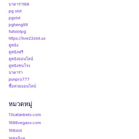
บาคาร่า168
pg slot
pgslot
pgheng99
fullslotpg
https://live22slot.us
ดูหนัง
ดูหนังฟรี
ดูหนังออนไลน์
ดูหนังชนโรง
บาคาร่า
punpro777
ซื้อหวยออนไลน์
หมวดหมู่
13satanbets.com
1688vegasx.com
168slot
168สล็อต