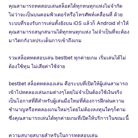
คุณสามารถทดสอบเล่นสล็อตได้ทุกหนทุกแห่งไม่จำกัด
ไม่ว่าจะเป็นบนคอมพิวเตอร์หรือโทรศัพท์เคลื่อนที่ ด้วย
ระบบที่รองรับการเล่นทั้งยังบน iOS แล้วก็ Android ทำให้
คุณสามารถสนุกสนานได้ทุกหนทุกแห่ง ไม่จำเป็นที่จะต้อง
มาวิตกกังวลประเด็นการเข้าถึงเกม
รวมสล็อตทดสอบเล่น bestbet ทุกค่ายเกม เริ่มเล่นได้ไม่
ต้องใช้ทุน ไม่เสียค่าใช้จ่าย
bestbet สล็อตทดลองเล่น คือระบบที่เปิดให้ผู้เล่นสามารถ
เข้าไปทดลองเล่นเกมต่างๆโดยไม่จำเป็นต้องใช้เงินจริง
เป็นโอกาสที่ดีสำหรับผู้เล่นมือใหม่ที่ต้องการฝึกฝนความ
ชำนาญหรือทดลองเกมใหม่ๆโดยไม่ต้องลงทุนใดๆก็ตาม
ซึ่งคุณสามารถเล่นได้ทุกค่ายเกมที่เปิดให้บริการในขณะนี้
ความสบายสบายสำหรับในการทดสอบเล่น