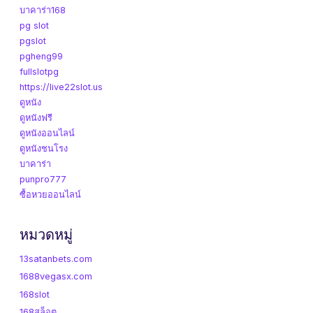
บาคาร่า168
pg slot
pgslot
pgheng99
fullslotpg
https://live22slot.us
ดูหนัง
ดูหนังฟรี
ดูหนังออนไลน์
ดูหนังชนโรง
บาคาร่า
punpro777
ซื้อหวยออนไลน์
หมวดหมู่
13satanbets.com
1688vegasx.com
168slot
168สล็อต