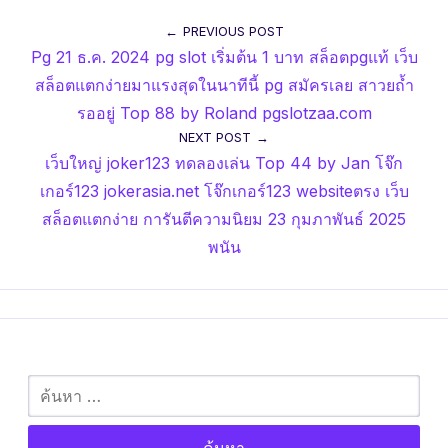
แนะแนว
PREVIOUS POST
Pg 21 ธ.ค. 2024 pg slot เริ่มต้น 1 บาท สล็อตpgแท้ เว็บ
เรื่อง
สล็อตแตกง่ายมาแรงสุดในนาทีนี้ pg สมัครเลย สาวยถ้ำ
รออยู่ Top 88 by Roland pgslotzaa.com
NEXT POST
เว็บใหญ่ joker123 ทดลองเล่น Top 44 by Jan โจ๊ก
เกอร์123 jokerasia.net โจ๊กเกอร์123 websiteตรง เว็บ
สล็อตแตกง่าย การันตีความนิยม 23 กุมภาพันธ์ 2025
พนัน
ค้นหา
สำหรับ: