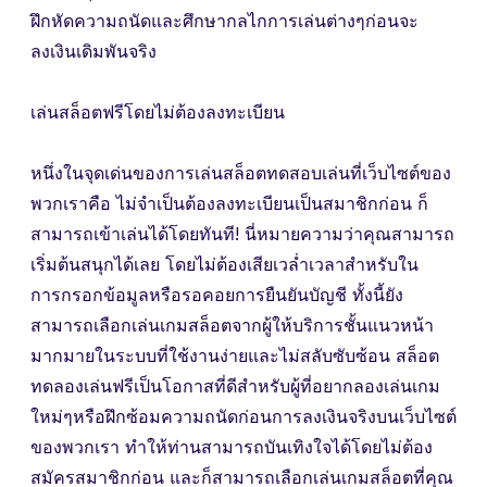
ฝึกหัดความถนัดและศึกษากลไกการเล่นต่างๆก่อนจะ
ลงเงินเดิมพันจริง
เล่นสล็อตฟรีโดยไม่ต้องลงทะเบียน
หนึ่งในจุดเด่นของการเล่นสล็อตทดสอบเล่นที่เว็บไซต์ของ
พวกเราคือ ไม่จำเป็นต้องลงทะเบียนเป็นสมาชิกก่อน ก็
สามารถเข้าเล่นได้โดยทันที! นี่หมายความว่าคุณสามารถ
เริ่มต้นสนุกได้เลย โดยไม่ต้องเสียเวล่ำเวลาสำหรับใน
การกรอกข้อมูลหรือรอคอยการยืนยันบัญชี ทั้งนี้ยัง
สามารถเลือกเล่นเกมสล็อตจากผู้ให้บริการชั้นแนวหน้า
มากมายในระบบที่ใช้งานง่ายและไม่สลับซับซ้อน สล็อต
ทดลองเล่นฟรีเป็นโอกาสที่ดีสำหรับผู้ที่อยากลองเล่นเกม
ใหม่ๆหรือฝึกซ้อมความถนัดก่อนการลงเงินจริงบนเว็บไซต์
ของพวกเรา ทำให้ท่านสามารถบันเทิงใจได้โดยไม่ต้อง
สมัครสมาชิกก่อน และก็สามารถเลือกเล่นเกมสล็อตที่คุณ