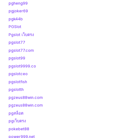
pgheng99
pgjoker69
pgk44b
PGSlot
Pgslot เว็บตรง
pgslot77
pgslot77.com
pgslot99
pgslot9999.co
pgslotceo
pgslotfish
pgslotth
pgzeus88win.com
pgzeus88win.com
pgสล็อต
pgเว็บตรง
pokebet88
power999.net