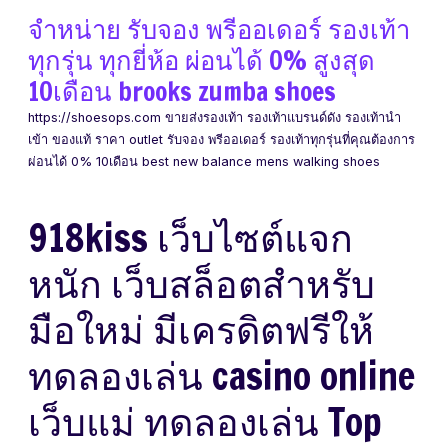
Skip
จำหน่าย รับจอง พรีออเดอร์ รองเท้า
to
ทุกรุ่น ทุกยี่ห้อ ผ่อนได้ 0% สูงสุด
content
10เดือน brooks zumba shoes
https://shoesops.com ขายส่งรองเท้า รองเท้าแบรนด์ดัง รองเท้านำ
เข้า ของแท้ ราคา outlet รับจอง พรีออเดอร์ รองเท้าทุกรุ่นที่คุณต้องการ
ผ่อนได้ 0% 10เดือน best new balance mens walking shoes
918kiss เว็บไซต์แจก
หนัก เว็บสล็อตสำหรับ
มือใหม่ มีเครดิตฟรีให้
ทดลองเล่น casino online
เว็บแม่ ทดลองเล่น Top