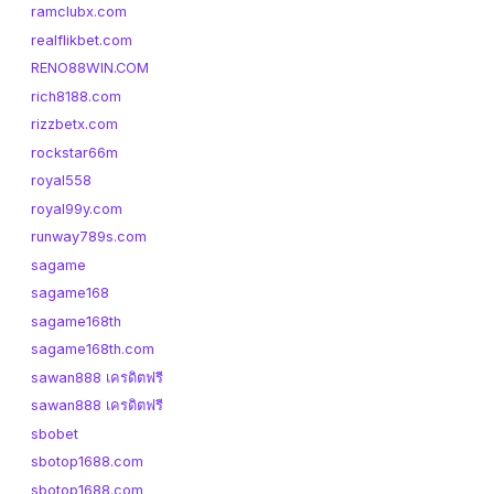
ramclubx.com
realflikbet.com
RENO88WIN.COM
rich8188.com
rizzbetx.com
rockstar66m
royal558
royal99y.com
runway789s.com
sagame
sagame168
sagame168th
sagame168th.com
sawan888 เครดิตฟรี
sawan888 เครดิตฟรี
sbobet
sbotop1688.com
sbotop1688.com