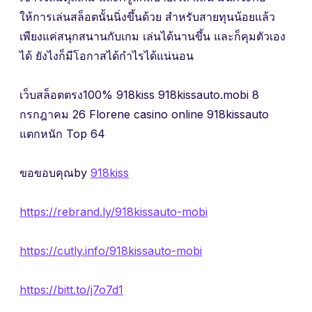
ให้การเล่นสล็อตนั้นนิ่งขึ้นด้วย สำหรับสายทุนน้อยแล้ว
เพียงแค่สนุกสนานกับเกม เล่นได้นานขึ้น และก็คุมตัวเอง
ได้ ยังไงก็มีโอกาสได้กำไรได้แน่นอน
เว็บสล็อตตรง100% 918kiss 918kissauto.mobi 8
กรกฎาคม 26 Florene casino online 918kissauto
แตกหนัก Top 64
ขอขอบคุณby
918kiss
https://rebrand.ly/918kissauto-mobi
https://cutly.info/918kissauto-mobi
https://bitt.to/j7o7d1