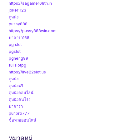
https://sagame168th.in
joker 123
ดูหนัง
pussy888
https://pussy888win.com
บาคาร่า168
pg slot
pgslot
pgheng99
fullslotpg
https://live22slot.us
ดูหนัง
ดูหนังฟรี
ดูหนังออนไลน์
ดูหนังชนโรง
บาคาร่า
punpro777
ซื้อหวยออนไลน์
หมวดหมู่