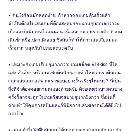
• คนใจร้อนมักหลุดง่าย: ถ้าหากชอบเกมลุ้นเร็วแล้ว
จำเป็นต้องไปเล่นเกมที่ต้องสะสมรอบนานๆบอกเลยว่าจะ
เบื่อและก็เพิ่มเบทไวแน่นอน เนื่องจากพวกเราจะคิดว่าเกม
เดินช้าหรือเปล่าเดินเลย ซึ่งมันก็ทำให้การเล่นเสียสมดุล
เร็วมาก หลุดกันไปเลยล่ะนะครับ
• เหมาะกับเกมเรียบๆมากกว่า: เกมสล็อต 918kiss ที่ใส่
แสง สี เสียง หรือเอฟเฟกต์หนักๆอาจทำให้พวกเราตื่นเต้น
เวลาเล่นเกม แต่พวกเราชอบอย่างงั้นจริงๆไหมนะ? นี่เป็น
สิ่งที่จำต้องคอยถามตนเองด้วยครับ ด้วยเหตุว่าบางคนบาง
ครั้งก็อาจจะถูกใจเกมเรียบๆสบายๆมากยิ่งกว่า ซึ่งมันก็
ช่วยทำให้คุมการสปินและก็พินิจการเล่นของตนได้ดียิ่งไป
กว่าด้วย
• เล่นแล้วไม่ฝ่าฝืนมักเล่นได้นาน: เวลาเล่นเกมสักเกม ถ้า