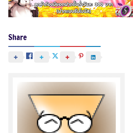
Share