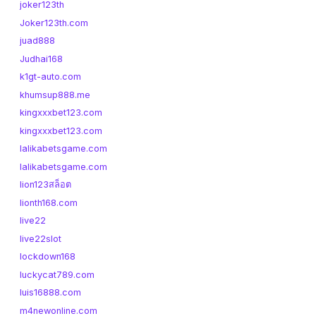
joker123th
Joker123th.com
juad888
Judhai168
k1gt-auto.com
khumsup888.me
kingxxxbet123.com
kingxxxbet123.com
lalikabetsgame.com
lalikabetsgame.com
lion123สล็อต
lionth168.com
live22
live22slot
lockdown168
luckycat789.com
luis16888.com
m4newonline.com