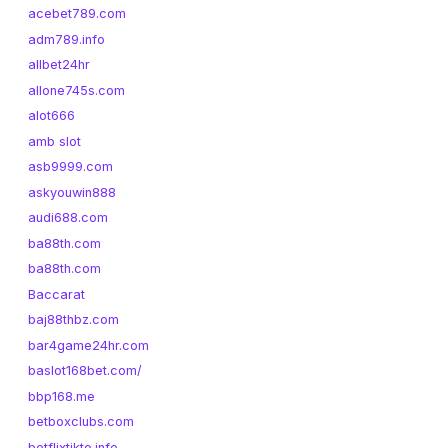
acebet789.com
adm789.info
allbet24hr
allone745s.com
alot666
amb slot
asb9999.com
askyouwin888
audi688.com
ba88th.com
ba88th.com
Baccarat
baj88thbz.com
bar4game24hr.com
baslot168bet.com/
bbp168.me
betboxclubs.com
betflixtikto.info