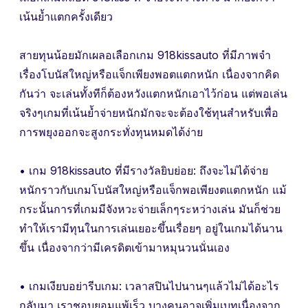
เน้นย้ำแตกครั้งเดียว
สายทุนน้อยมักเผลอเลือกเกม 918kissauto ที่มีภาพจำ
เรื่องโบนัสใหญ่หรือแจ็กเพียงพอตแตกหนัก เนื่องจากคิด
กันว่า จะเล่นทั้งทีก็ต้องหวังแตกหนักเอาไว้ก่อน แต่พอเล่น
จริงๆเกมที่เน้นย้ำจ่ายหนักมักจะจะต้องใช้ทุนสำหรับเพื่อ
การพยุงออกจะสูงกระทั่งทุนหมดได้ง่าย
• เกม 918kissauto ที่มีรางวัลยิบย่อย: ถึงจะไม่ได้จ่าย
หนักราวกับเกมโบนัสใหญ่หรือแจ็กพอเพียงตแตกหนัก แม้
กระนั้นการที่เกมมีจังหวะจ่ายเล็กๆระหว่างเล่น มันก็ช่วย
ทำให้เรามีทุนในการเล่นเยอะขึ้นเรื่อยๆ อยู่ในเกมได้นาน
ขึ้น เนื่องจากว่ามีเครดิตเข้ามาหมุนวนนั่นเอง
• เกมเงียบอย่ารีบเกม: เวลาสปินไปนานๆแล้วไม่ได้อะไร
กลับมา เราชอบยอมแพ้เร็ว บางคนอาจเพิ่มเบทเนื่องจาก