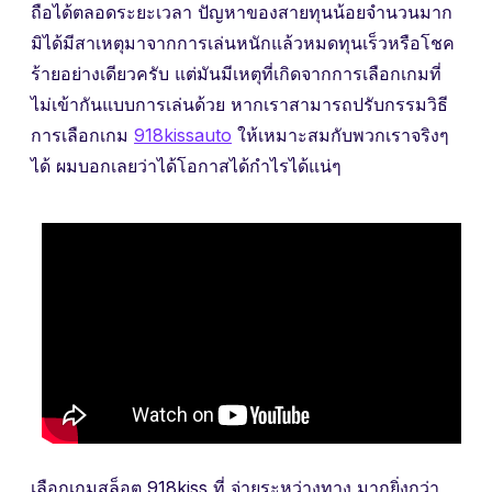
ถือได้ตลอดระยะเวลา ปัญหาของสายทุนน้อยจำนวนมาก
มิได้มีสาเหตุมาจากการเล่นหนักแล้วหมดทุนเร็วหรือโชค
ร้ายอย่างเดียวครับ แต่มันมีเหตุที่เกิดจากการเลือกเกมที่
ไม่เข้ากันแบบการเล่นด้วย หากเราสามารถปรับกรรมวิธี
การเลือกเกม
918kissauto
ให้เหมาะสมกับพวกเราจริงๆ
ได้ ผมบอกเลยว่าได้โอกาสได้กำไรได้แน่ๆ
เลือกเกมสล็อต 918kiss ที่ จ่ายระหว่างทาง มากยิ่งกว่า