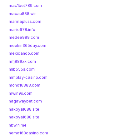
mac1bet789.com
macau888.win
marinapluss.com
mario678.info
medee989.com
meekin365day.com
mexicanoo.com
mfj889xx.com
mib555s.com
mmplay-casino.com
mono16888.com
mwin9s.com
nagawaybet.com
nakoya1688.site
nakoya1688.site
nbwin.me
nemo168casino.com