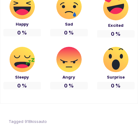
Happy
Sad
Excited
0
%
0
%
0
%
Sleepy
Angry
Surprise
0
%
0
%
0
%
Tagged
918kissauto