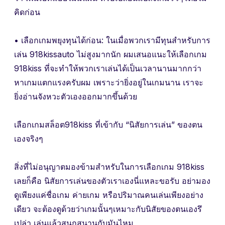
คิดก่อน
• เลือกเกมพยุงทุนได้ก่อน: ในเมื่อพวกเรามีทุนสำหรับการ
เล่น 918kissauto ไม่สูงมากนัก ผมเสนอแนะให้เลือกเกม
918kiss ที่จะทำให้พวกเราเล่นได้เป็นเวลานานมากกว่า
หาเกมแตกแรงครับผม เพราะว่ายิ่งอยู่ในเกมนาน เราจะ
ยิ่งอ่านจังหวะตัวเองออกมากขึ้นด้วย
เลือกเกมสล็อต918kiss ที่เข้ากับ “นิสัยการเล่น” ของตน
เองจริงๆ
สิ่งที่ไม่อนุญาตมองข้ามสำหรับในการเลือกเกม 918kiss
เลยก็คือ นิสัยการเล่นของตัวเราเองนี่แหละขอรับ อย่ามอง
ดูเพียงแค่ชื่อเกม ค่ายเกม หรือปริมาณคนเล่นเพียงอย่าง
เดียว จะต้องดูด้วยว่าเกมนั้นๆเหมาะกับนิสัยของตนเองรึ
เปล่า เล่นแล้วสนุกสนานกับมันไหม