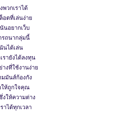
ั่งพวกเราได้
อตที่เล่นง่าย
กพนันอยากเว็บ
รถนากลุ่มนี้
นันได้เล่น
กเรายังได้ลงทุน
างที่ใช้งานง่าย
มมันส์ก้องกัง
อให้ถูกใจคุณ
ึ่งให้ความต่าง
ราได้ทุกเวลา