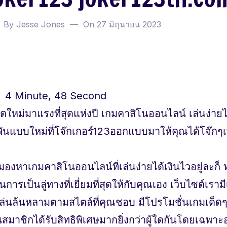
By Jesse Jones
On
27 มิถุนายน 2023
4 Minute, 48 Second
ใหม่มาแรงที่สุดแห่งปี เกมคาสิโนออนไลน์ เล่นง่ายได้
นแบบใหม่ที่โจ๊กเกอร์123ออกแบบมาให้คุณได้โจ๊กๆเพ
มองหาเกมคาสิโนออนไลน์ที่เล่นง่ายได้เงินไวอยู่ละก็
ารเป็นลู่ทางที่เยี่ยมที่สุดให้กับคุณเอง เว็บไซต์เรา
กเล่นล้นหลามตามสไตล์ที่คุณชอบ มีโปรโมชั่นเกมเด็
นสมาชิกได้รับสิทธิพิเศษมากยิ่งกว่าผู้ใดกันโดยเฉพาะอย