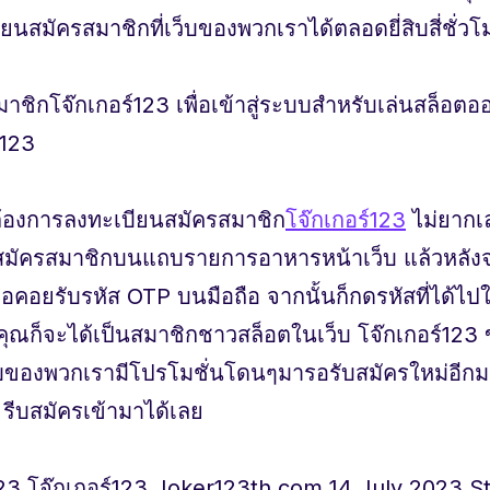
นสมัครสมาชิกที่เว็บของพวกเราได้ตลอดยี่สิบสี่ชั่วโ
มาชิกโจ๊กเกอร์123 เพื่อเข้าสู่ระบบสำหรับเล่นสล็อต
 123
ต้องการลงทะเบียนสมัครสมาชิก
โจ๊กเกอร์123
ไม่ยากเล
สมัครสมาชิกบนแถบรายการอาหารหน้าเว็บ แล้วหลังจ
พื่อคอยรับรหัส OTP บนมือถือ จากนั้นก็กดรหัสที่ได้ไ
นี้คุณก็จะได้เป็นสมาชิกชาวสล็อตในเว็บ โจ๊กเกอร์123
็บของพวกเรามีโปรโมชั่นโดนๆมารอรับสมัครใหม่อีกม
 รีบสมัครเข้ามาได้เลย
23 โจ๊กเกอร์123 Joker123th.com 14 July 2023 S