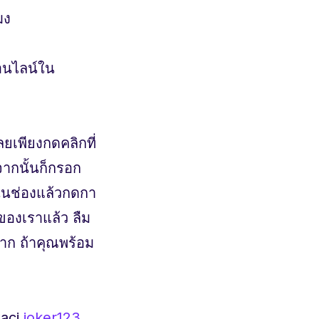
มง
ออนไลน์ใน
ยเพียงกดคลิกที่
ากนั้นก็กรอก
ปในช่องแล้วกดกา
 ของเราแล้ว ลืม
าก ถ้าคุณพร้อม
taci
joker123