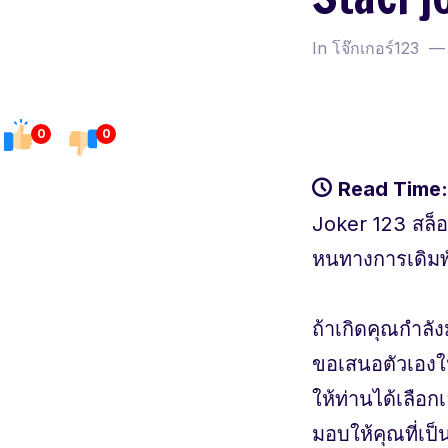
In
โจ๊กเกอร์123
0
0
Read Time:
Joker 123 สล็อต
หนทางการเดิมพั
ถ้าเกิดคุณกำลัง
ขอเสนอตัวเองในก
ให้ท่านได้เลือ
มอบให้คุณที่เป็