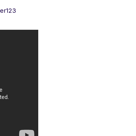
oker123