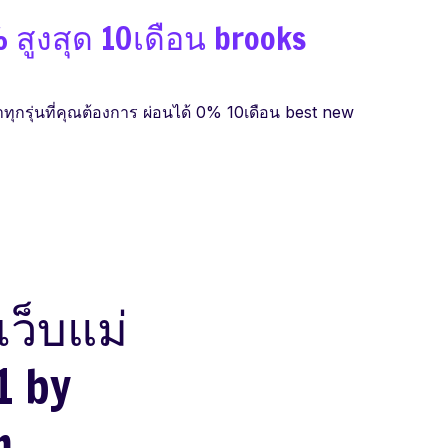
% สูงสุด 10เดือน brooks
ทุกรุ่นที่คุณต้องการ ผ่อนได้ 0% 10เดือน best new
เว็บแม่
1 by
m