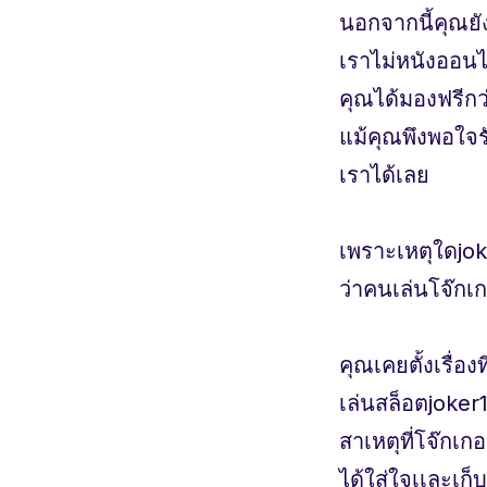
นอกจากนี้คุณยั
เราไม่หนังออนไ
คุณได้มองฟรีกว่
แม้คุณพึงพอใจ
เราได้เลย
เพราะเหตุใดjok
ว่าคนเล่นโจ๊กเกอ
คุณเคยตั้งเรื่อ
เล่นสล็อตjoker
สาเหตุที่โจ๊กเก
ได้ใส่ใจเเละเก