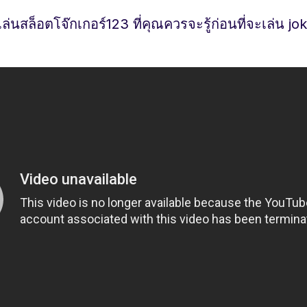
เล่นสล็อตโจ๊กเกอร์123 ที่คุณควรจะรู้ก่อนที่จะเล่น j