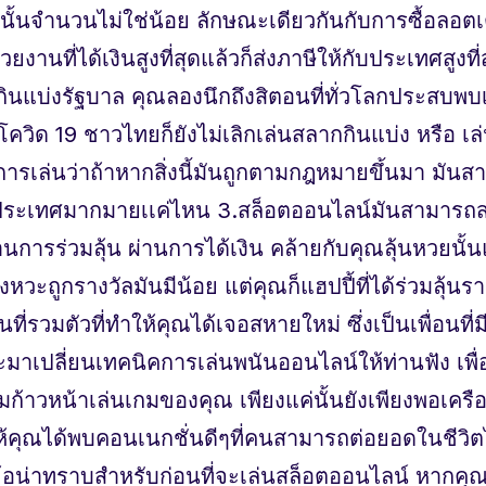
นั้นจำนวนไม่ใช่น้อย ลักษณะเดียวกันกับการซื้อลอต
านที่ได้เงินสูงที่สุดแล้วก็ส่งภาษีให้กับประเทศสูงที่
ินแบ่งรัฐบาล คุณลองนึกถึงสิตอนที่ทั่วโลกประสบพ
ควิด 19 ชาวไทยก็ยังไม่เลิกเล่นสลากกินแบ่ง หรือ เ
รเล่นว่าถ้าหากสิ่งนี้มันถูกตามกฎหมายขึ้นมา มัน
ประเทศมากมายเเค่ไหน 3.สล็อตออนไลน์มันสามารถ
่านการร่วมลุ้น ผ่านการได้เงิน คล้ายกับคุณลุ้นหวยนั้นแ
ังหวะถูกรางวัลมันมีน้อย แต่คุณก็แฮปปี้ที่ได้ร่วมลุ้นร
ี่รวมตัวที่ทำให้คุณได้เจอสหายใหม่ ซึ่งเป็นเพื่อนที
่จะมาเปลี่ยนเทคนิคการเล่นพนันออนไลน์ให้ท่านฟัง เพื่อ
ามก้าวหน้าเล่นเกมของคุณ เพียงแค่นั้นยังเพียงพอเครื
้คุณได้พบคอนเนกชั่นดีๆที่คนสามารถต่อยอดในชีวิตไ
4 ข้อน่าทราบสำหรับก่อนที่จะเล่นสล็อตออนไลน์ หากคุ