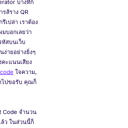
ator บางทีก็
ารส้ราง QR
รึเปล่า เราต้อง
่งผมบอกเลยว่า
รหัสบนเว็บ
นง่ายอย่างยิ่งๆ
ลงคะแนนเสียง
rcode
ใจความ,
อกไปขอรับ คุณก็
 QR Code จำนวน
้ว ในส่วนนี้ก็