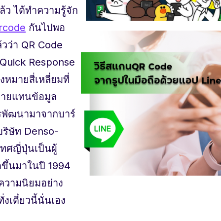
ว ได้ทำความรู้จัก
rcode
กันไปพอ
้วว่า QR Code
 Quick Response
งหมายสี่เหลี่ยมที่
หมายแทนข้อมูล
การพัฒนามาจากบาร์
ยบริษัท Denso-
ี่ปุ่นเป็นผู้
ดขึ้นมาในปี 1994
ับความนิยมอย่าง
เดี๋ยวนี้นั่นเอง