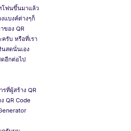
์ทโฟนขึ้นมาแล้ว
งแบงค์ต่างๆก็
ามาของ QR
รับ หรือที่เรา
งินสดนั่นเอง
นสดอีกต่อไป
ที่ผู้สร้าง QR
้าง QR Code
 Generator
วยครับผม