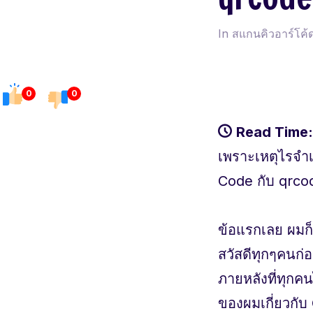
In
สแกนคิวอาร์โค้
0
0
Read Time:
เพราะเหตุไรจำเ
Code กับ qrco
ข้อแรกเลย ผมก
สวัสดีทุกๆคนก
ภายหลังที่ทุกค
ของผมเกี่ยวกั