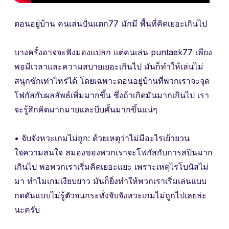
ตอนอยู่บ้าน คนเล่นปั่นแตก77 มักมี พื้นที่คิดเยอะเกินไป
บางครั้งอาจจะฟังมองแปลก แต่คนเล่น puntaek77 เพียง
พอมีเวลาและความสบายเยอะเกินไป มันก็ทำให้เล่นไม่
สนุกซักเท่าไหร่ได้ โดยเฉพาะตอนอยู่บ้านที่พวกเราจะจุด
โฟกัสกับผลลัพธ์เพิ่มมากขึ้น ซึ่งถ้าเกิดมันมากเกินไป เรา
จะรู้สึกคิดมากมายและบีบคั้นมากขึ้นแน่ๆ
• จับจังหวะเกมไม่ถูก: ด้วยเหตุว่าไม่มีอะไรเย้ายวน
ใจความสนใจ สมองของพวกเราจะโฟกัสกับการสปินมาก
เกินไป พอพวกเราเริ่มคิดเยอะแยะ เพราะเหตุไรโบนัสไม่
มา ทำไมเกมเงียบยาว มันก็ยิ่งทำให้พวกเราเริ่มเล่นแบบ
กดดันแบบไม่รู้ตัวจนกระทั่งจับจังหวะเกมไม่ถูกไปเลยล่ะ
นะครับ