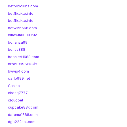
betboxclubs.com
betflixtikto.info
betflixtikto.info
betwin6666.com
bluewin8888.info
bonanza99
bonus888
boonlert1688.com
brazil999 ทางเข้า
bwvip4.com
carlo999.net
Casino
chang7777
cloudbet
cupcake88x.com
daruma1688.com
dgb222hot.com