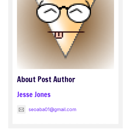
About Post Author
Jesse Jones
seoaba01@gmail.com