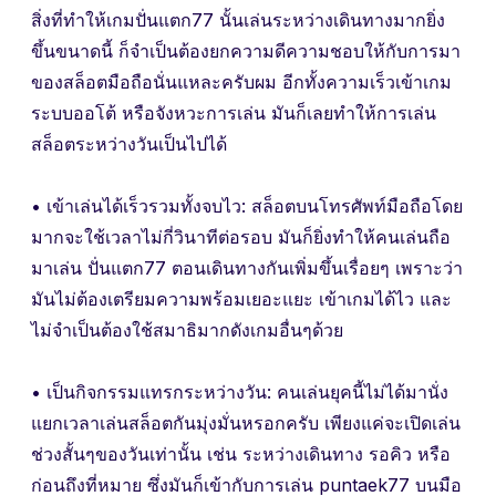
สิ่งที่ทำให้เกมปั่นแตก77 นั้นเล่นระหว่างเดินทางมากยิ่ง
ขึ้นขนาดนี้ ก็จำเป็นต้องยกความดีความชอบให้กับการมา
ของสล็อตมือถือนั่นแหละครับผม อีกทั้งความเร็วเข้าเกม
ระบบออโต้ หรือจังหวะการเล่น มันก็เลยทำให้การเล่น
สล็อตระหว่างวันเป็นไปได้
• เข้าเล่นได้เร็วรวมทั้งจบไว: สล็อตบนโทรศัพท์มือถือโดย
มากจะใช้เวลาไม่กี่วินาทีต่อรอบ มันก็ยิ่งทำให้คนเล่นถือ
มาเล่น ปั่นแตก77 ตอนเดินทางกันเพิ่มขึ้นเรื่อยๆ เพราะว่า
มันไม่ต้องเตรียมความพร้อมเยอะแยะ เข้าเกมได้ไว และ
ไม่จำเป็นต้องใช้สมาธิมากดังเกมอื่นๆด้วย
• เป็นกิจกรรมแทรกระหว่างวัน: คนเล่นยุคนี้ไม่ได้มานั่ง
แยกเวลาเล่นสล็อตกันมุ่งมั่นหรอกครับ เพียงแค่จะเปิดเล่น
ช่วงสั้นๆของวันเท่านั้น เช่น ระหว่างเดินทาง รอคิว หรือ
ก่อนถึงที่หมาย ซึ่งมันก็เข้ากับการเล่น puntaek77 บนมือ