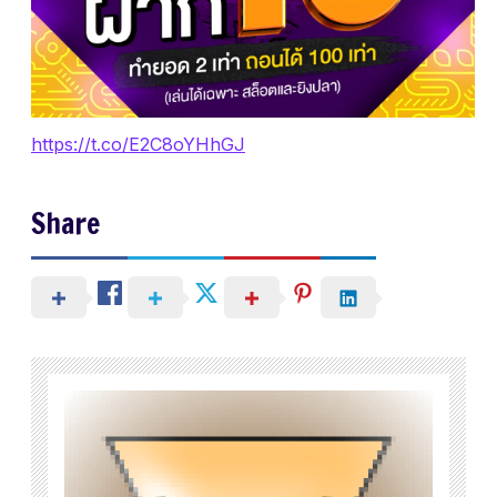
https://t.co/E2C8oYHhGJ
Share