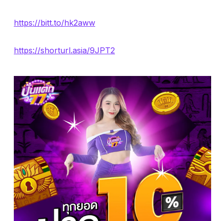
https://bitt.to/hk2aww
https://shorturl.asia/9JPT2