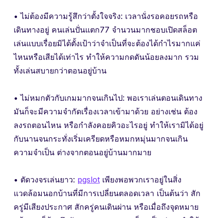
• ไม่ต้องมีความรู้สึกว่าตั้งใจจริง: เวลานั่งรอคอยรถหรือ
เดินทางอยู่ คนเล่นปั่นแตก77 จำนวนมากชอบเปิดสล็อต
เล่นแบบเรื่อยมิได้ตั้งเป้าว่าจำเป็นที่จะต้องได้กำไรมากแค่
ไหนหรือเสียได้เท่าไร ทำให้ความกดดันน้อยลงมาก รวม
ทั้งเล่นสบายกว่าตอนอยู่บ้าน
• ไม่หมกตัวกับเกมมากจนเกินไป: พอเราเล่นตอนเดินทาง
มันก็จะมีความจำกัดเรื่องเวลาเข้ามาด้วย อย่างเช่น ต้อง
ลงรถตอนไหน หรือกำลังคอยคิวอะไรอยู่ ทำให้เรามิได้อยู่
กับนานจนกระทั่งเริ่มเครียดหรือหมกหมุ่นมากจนเกิน
ความจำเป็น ต่างจากตอนอยู่บ้านมากมาย
• ตัดวงจรเล่นยาว:
pgslot
เพียงพอพวกเราอยู่ในสิ่ง
แวดล้อมนอกบ้านที่มีการเปลี่ยนตลอดเวลา เป็นต้นว่า สัก
ครู่มีเสียงประกาศ สักครู่คนเดินผ่าน หรือเมื่อถึงจุดหมาย