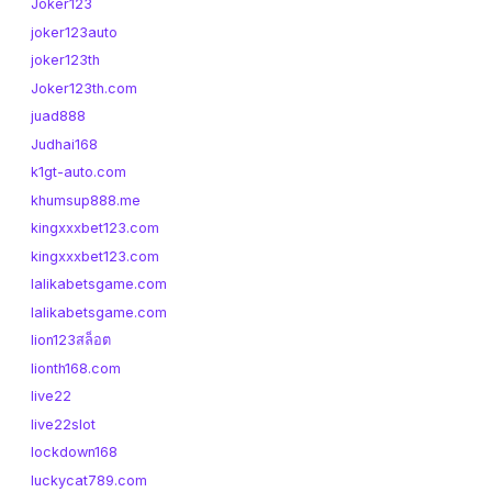
Joker123
joker123auto
joker123th
Joker123th.com
juad888
Judhai168
k1gt-auto.com
khumsup888.me
kingxxxbet123.com
kingxxxbet123.com
lalikabetsgame.com
lalikabetsgame.com
lion123สล็อต
lionth168.com
live22
live22slot
lockdown168
luckycat789.com