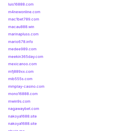
luis16888.com
m4newonline.com
mac1bet789.com
macau888.win
marinapluss.com
mario678.info
medee989.com
meekin365day.com
mexicanoo.com
mfj889xx.com
mib555s.com
mmplay-casino.com
mono16888.com
mwin9s.com
nagawaybet.com
nakoya1688.site
nakoya1688.site