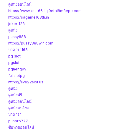
ดูหนังออนไลน์
https://www.xn--66-lqi9etal8m3epc.com
https://sagame168th.in
joker 123
ดูหนัง
pussy888
https://pussy888win.com
บาคาร่า168
pg slot
pgslot
pgheng99
fullslotpg
https://live22slot.us
ดูหนัง
ดูหนังฟรี
ดูหนังออนไลน์
ดูหนังชนโรง
บาคาร่า
punpro777
ซื้อหวยออนไลน์