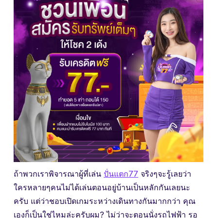
ถ้าพวกเราพิจารณาผู้ที่เล่น
ปั่นแตก77
จริงๆจะรู้เลยว่า
ใครหลายๆคนไม่ได้เล่นตอนอยู่บ้านเป็นหลักกันเลยนะ
ครับ แต่ว่าชอบเปิดเกมระหว่างเดินทางกันมากกว่า คุณ
เองก็เป็นใช่ไหมล่ะครับผม? ไม่ว่าจะตอนนั่งรถไฟฟ้า รอ