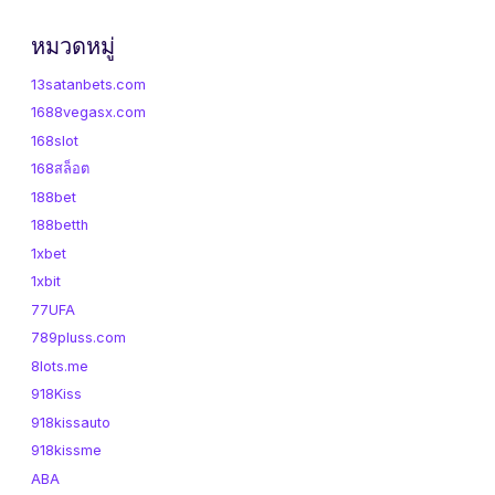
หมวดหมู่
13satanbets.com
1688vegasx.com
168slot
168สล็อต
188bet
188betth
1xbet
1xbit
77UFA
789pluss.com
8lots.me
918Kiss
918kissauto
918kissme
ABA