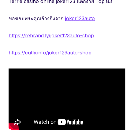
Terrie casino online joker123 แตกง่าย Top 83
ขอขอบพระคุณอ้างอิงจาก
joker123auto
https://rebrand.ly/joker123auto-shop
https://cutly.info/joker123auto-shop