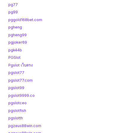
pg77
pg99
pggold168bet.com
pgheng
pgheng99
pgjoker69
pgk44b
PGSlot
Pgslot เว็บตรง
pgslot77
pgslot77.com
pgslot99
pgslot9999.co
pgslotceo
pgslotfish
pgslotth
pgzeus88win.com