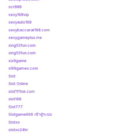
scr888
sexy168vip
sexyauto168
sexybaccarat168.com
sexygameplus.me
sing55fun.com
sing55fun.com
six9game
sl99games.com
Slot
Slot Online
slot1111ok.com
slot168
Slot777
Slotgame666 เข้าสู่ระบบ
Slotxo
slotxo24hr