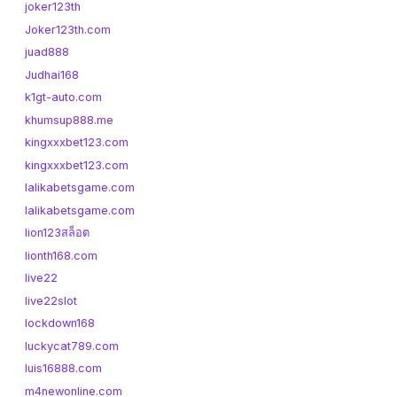
joker123th
Joker123th.com
juad888
Judhai168
k1gt-auto.com
khumsup888.me
kingxxxbet123.com
kingxxxbet123.com
lalikabetsgame.com
lalikabetsgame.com
lion123สล็อต
lionth168.com
live22
live22slot
lockdown168
luckycat789.com
luis16888.com
m4newonline.com