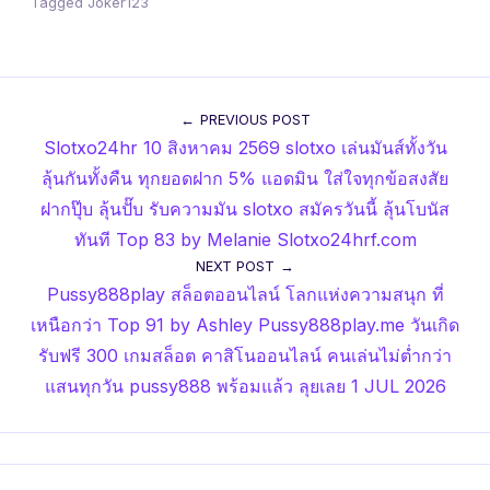
Tagged
Joker123
แนะแนว
PREVIOUS POST
Slotxo24hr 10 สิงหาคม 2569 slotxo เล่นมันส์ทั้งวัน
เรื่อง
ลุ้นกันทั้งคืน ทุกยอดฝาก 5% แอดมิน ใส่ใจทุกข้อสงสัย
ฝากปุ๊บ ลุ้นปั๊บ รับความมัน slotxo สมัครวันนี้ ลุ้นโบนัส
ทันที Top 83 by Melanie Slotxo24hrf.com
NEXT POST
Pussy888play สล็อตออนไลน์ โลกแห่งความสนุก ที่
เหนือกว่า Top 91 by Ashley Pussy888play.me วันเกิด
รับฟรี 300 เกมสล็อต คาสิโนออนไลน์ คนเล่นไม่ต่ำกว่า
แสนทุกวัน pussy888 พร้อมแล้ว ลุยเลย 1 JUL 2026