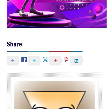
Share