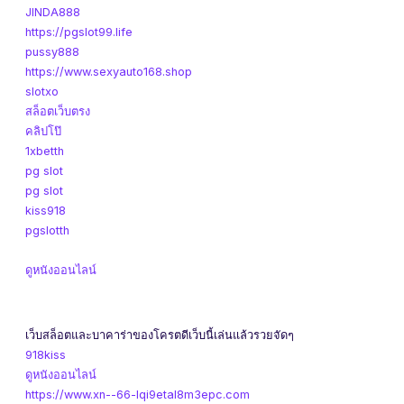
JINDA888
https://pgslot99.life
pussy888
https://www.sexyauto168.shop
slotxo
สล็อตเว็บตรง
คลิปโป๊
1xbetth
pg slot
pg slot
kiss918
pgslotth
ดูหนังออนไลน์
เว็บสล็อตและบาคาร่าของโครตดีเว็บนี้เล่นแล้วรวยจัดๆ
918kiss
ดูหนังออนไลน์
https://www.xn--66-lqi9etal8m3epc.com