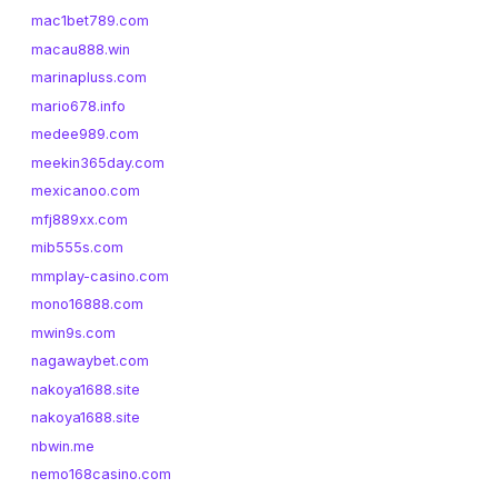
mac1bet789.com
macau888.win
marinapluss.com
mario678.info
medee989.com
meekin365day.com
mexicanoo.com
mfj889xx.com
mib555s.com
mmplay-casino.com
mono16888.com
mwin9s.com
nagawaybet.com
nakoya1688.site
nakoya1688.site
nbwin.me
nemo168casino.com