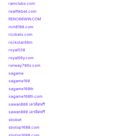
ramclubx.com
realflikbet.com
RENO88WIN.COM
rich8188.com
rizzbetx.com
rockstar66m
royal558
royal99y.com
runway789s.com
sagame
sagame168
sagame168th
sagame168th.com
sawan888 เครดิตฟรี
sawan888 เครดิตฟรี
sbobet
sbotop1688.com
sbotop1688.com