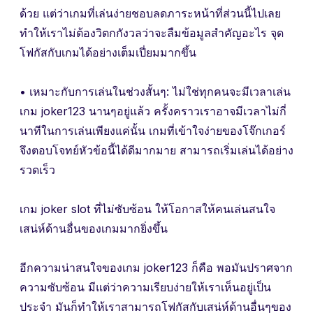
ด้วย แต่ว่าเกมที่เล่นง่ายชอบลดภาระหน้าที่ส่วนนี้ไปเลย
ทำให้เราไม่ต้องวิตกกังวลว่าจะลืมข้อมูลสำคัญอะไร จุด
โฟกัสกับเกมได้อย่างเต็มเปี่ยมมากขึ้น
• เหมาะกับการเล่นในช่วงสั้นๆ: ไม่ใช่ทุกคนจะมีเวลาเล่น
เกม joker123 นานๆอยู่แล้ว ครั้งคราวเราอาจมีเวลาไม่กี่
นาทีในการเล่นเพียงแค่นั้น เกมที่เข้าใจง่ายของโจ๊กเกอร์
จึงตอบโจทย์หัวข้อนี้ได้ดีมากมาย สามารถเริ่มเล่นได้อย่าง
รวดเร็ว
เกม joker slot ที่ไม่ซับซ้อน ให้โอกาสให้คนเล่นสนใจ
เสน่ห์ด้านอื่นของเกมมากยิ่งขึ้น
อีกความน่าสนใจของเกม joker123 ก็คือ พอมันปราศจาก
ความซับซ้อน มีแต่ว่าความเรียบง่ายให้เราเห็นอยู่เป็น
ประจำ มันก็ทำให้เราสามารถโฟกัสกับเสน่ห์ด้านอื่นๆของ