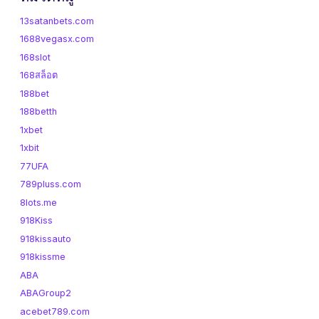
13satanbets.com
1688vegasx.com
168slot
168สล็อต
188bet
188betth
1xbet
1xbit
77UFA
789pluss.com
8lots.me
918Kiss
918kissauto
918kissme
ABA
ABAGroup2
acebet789.com