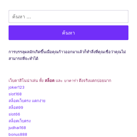
ค้นหา
สำหรับ:
การบรรลุผลมักเกิดขึ้นเมื่อคุณก้าวออกมาแล้วก็ทำสิ่งที่คุณเชื่อว่าคุณไม่
สามารถที่จะทำได้
เว็บคาสิโนน่าเล่น ทั้ง
สล็อต
และ
บาคาร่า
ตึงจริงแตกบ่อยมาก
joker123
slot168
สล็อตเว็บตรง แตกง่าย
สล็อต99
slot66
สล็อตเว็บตรง
judhai168
bonus888