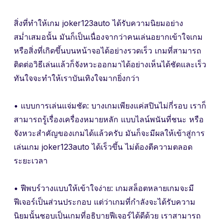
สิ่งที่ทำให้เกม joker123auto ได้รับความนิยมอย่าง
สม่ำเสมอนั้น มันก็เป็นเนื่องจากว่าคนเล่นอยากเข้าใจเกม
หรือสิ่งที่เกิดขึ้นบนหน้าจอได้อย่างรวดเร็ว เกมที่สามารถ
ติดต่อวิธีเล่นแล้วก็จังหวะออกมาได้อย่างเห็นได้ชัดและเร็ว
ทันใจจะทำให้เราบันเทิงใจมากยิ่งกว่า
• แบบการเล่นแจ่มชัด: บางเกมเพียงแค่สปินไม่กี่รอบ เราก็
สามารถรู้เรื่องเครื่องหมายหลัก แบบไลน์พนันที่ชนะ หรือ
จังหวะสำคัญของเกมได้แล้วครับ มันก็จะมีผลให้เข้าสู่การ
เล่นเกม joker123auto ได้เร็วขึ้น ไม่ต้องตีความตลอด
ระยะเวลา
• ฟีพบร์วางแบบให้เข้าใจง่าย: เกมสล็อตหลายเกมจะมี
ฟีเจอร์เป็นส่วนประกอบ แต่ว่าเกมที่กำลังจะได้รับความ
นิยมนั้นชอบเป็นเกมที่อธิบายฟีเจอร์ได้ดีด้วย เราสามารถ