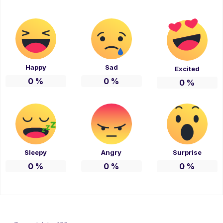
Happy
Sad
Excited
0
%
0
%
0
%
Sleepy
Angry
Surprise
0
%
0
%
0
%