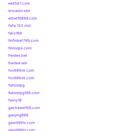
ek4567.com
erisauto.site
etbet16888.com
fafa 123 slot
faro168
finfinbet789.com
finnivips.com
fiwdee.bet
fiwdee.win
fox689ok.com
fox689ok.com
fullslotpg
fullslotpg168.com
funny18
gachawin168.com
gaojing888
gem99ths.com
gem99ths.com