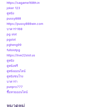
https://sagame168th.in
joker 123
ดูหนัง
pussy888
https://pussy888win.com
บาคาร่า168
pg slot
pgslot
pgheng99
fullslotpg
https://live22slot.us
ดูหนัง
ดูหนังฟรี
ดูหนังออนไลน์
ดูหนังชนโรง
บาคาร่า
punpro777
ซื้อหวยออนไลน์
หมวดหมู่