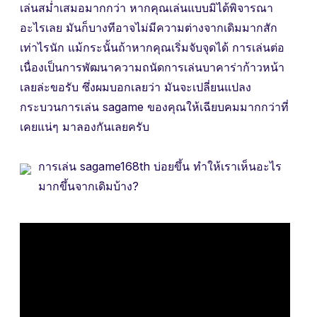
เล่นสม่ำเสมอมากกว่า หากคุณเล่นแบบมิได้พิจารณา
อะไรเลย มันก็บางทีอาจไม่มีความต่างจากเดิมมากสัก
เท่าไรนัก แม้กระนั้นถ้าหากคุณเริ่มจับจุดได้ การเล่นต่อ
เนื่องเป็นการพัฒนาความถนัดการเล่นบาคาร่าก้าวหน้า
เลยล่ะขอรับ ซึ่งผมบอกเลยว่า มันจะเปลี่ยนแปลง
กระบวนการเล่น sagame ของคุณให้เฉียบคมมากกว่าที่
เคยแน่ๆ มาลองกันเลยครับ
การเล่น sagame168th บ่อยขึ้น ทำให้เราเห็นอะไร
มากขึ้นจากเดิมบ้าง?