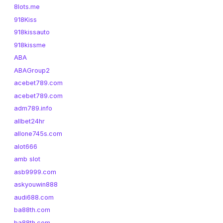
8lots.me
918Kiss
918kissauto
918kissme
ABA
ABAGroup2
acebet789.com
acebet789.com
adm789.info
allbet24hr
allone745s.com
alot666
amb slot
asb9999.com
askyouwin888
audi688.com
ba88th.com
ba88th.com