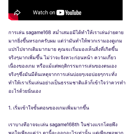
การเล่น sagame168 สม่ำเสมอมิได้ทำให้เราเล่นง่ายดาย
มากยิ่งขึ้นหรอกครับผม แต่ว่ามันทำให้พวกเรามองดูเกม
แปรไปจากเดิมมากมาย คุณจะเริ่มมองเห็นสิ่งที่เกิดขึ้น
จริงๆมากเพิ่มขึ้น ไม่ว่าจะจังหวะก่อนหน้า ความเกี่ยว
เนื่องของเกม หรือแม้แต่พฤติกรรมการเล่นของตนเอง
จริงๆซึ่งมันมีต้นเหตุจากการเล่นบ่อยๆเจอบ่อยๆกระทั่ง
ทำให้เราเริ่มเล่นอย่างเป็นธรรมชาติแล้วก็เข้าใจว่าควรทำ
อะไรด้วยนั่นเอง
1. เริ่มเข้าใจขั้นตอนของเกมเพิ่มมากขึ้น
เราบางทีอาจจะเล่น sagame168th ในช่วงแรกโดยพึง
พอใจเพียงแค่ว่า ตานี้จะออกอะไรเท่านั้น แต่เพียงพอพวก