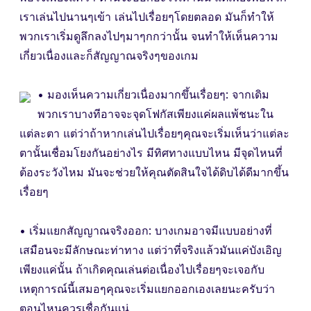
เราเล่นไปนานๆเข้า เล่นไปเรื่อยๆโดยตลอด มันก็ทำให้
พวกเราเริ่มดูลึกลงไปๆมาๆกกว่านั้น จนทำให้เห็นความ
เกี่ยวเนื่องและก็สัญญาณจริงๆของเกม
• มองเห็นความเกี่ยวเนื่องมากขึ้นเรื่อยๆ: จากเดิม
พวกเราบางทีอาจจะจุดโฟกัสเพียงแค่ผลแพ้ชนะใน
แต่ละตา แต่ว่าถ้าหากเล่นไปเรื่อยๆคุณจะเริ่มเห็นว่าแต่ละ
ตานั้นเชื่อมโยงกันอย่างไร มีทิศทางแบบไหน มีจุดไหนที่
ต้องระวังไหม มันจะช่วยให้คุณตัดสินใจได้ดิบได้ดีมากขึ้น
เรื่อยๆ
• เริ่มแยกสัญญาณจริงออก: บางเกมอาจมีแบบอย่างที่
เสมือนจะมีลักษณะท่าทาง แต่ว่าที่จริงแล้วมันแค่บังเอิญ
เพียงแค่นั้น ถ้าเกิดคุณเล่นต่อเนื่องไปเรื่อยๆจะเจอกับ
เหตุการณ์นี้เสมอๆคุณจะเริ่มแยกออกเองเลยนะครับว่า
ตอนไหนควรเชื่อกันแน่