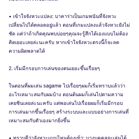
• เข้าใจจังหวะแปลง: บาคาร่าเป็นเกมพนันที่จังหวะ
เปลี่ยนไปได้ตลอดอยู่แล้ว ตอนที่เกมแปลงแล้วจังหวะยังไม่
ชัด แต่ว่าถ้าเกิดคุณพบบ่อยๆคุณจะรู้สึกได้เองแบบไม่ต้อง
คิดเยอะเลยล่ะนะครับ หากเข้าใจจังหวะตรงนี้ก็จะลด
ความผิดพลาดได้
2. เริ่มมีกรอบการเล่นของตนเยอะขึ้นเรื่อยๆ
ในตอนที่ผมเล่น sagame ไปเรื่อยๆผมก็เริ่มทราบแล้วว่า
อะไรเหมาะสมกับผมบ้าง ตอนต้นผมก็เล่นไปตามความ
เคยชินเลยล่ะนะครับ แต่พอเล่นไปเรื่อยผมก็เริ่มมีกรอบ
การเล่นมากขึ้นเรื่อยๆ สร้างระบบและแบบอย่างการเล่นที่
เหมาะสมกับตัวเองมากยิ่งขึ้น
• ทราบดีว่าจังหวะแบบไหนต้องเข้า: บางบุคคลจะเล่นได้