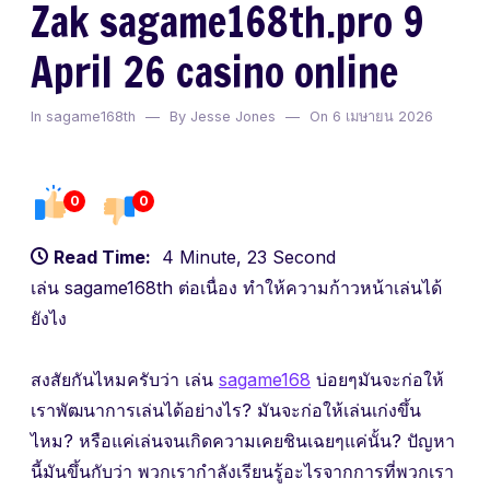
Zak sagame168th.pro 9
April 26 casino online
In
sagame168th
By Jesse Jones
On
6 เมษายน 2026
0
0
Read Time:
4 Minute, 23 Second
เล่น sagame168th ต่อเนื่อง ทำให้ความก้าวหน้าเล่นได้
ยังไง
สงสัยกันไหมครับว่า เล่น
sagame168
บ่อยๆมันจะก่อให้
เราพัฒนาการเล่นได้อย่างไร? มันจะก่อให้เล่นเก่งขึ้น
ไหม? หรือแค่เล่นจนเกิดความเคยชินเฉยๆแค่นั้น? ปัญหา
นี้มันขึ้นกับว่า พวกเรากำลังเรียนรู้อะไรจากการที่พวกเรา