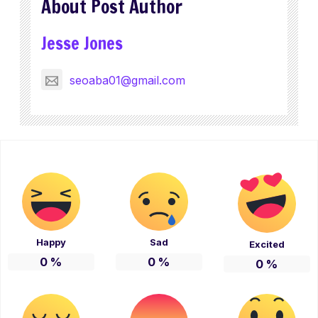
About Post Author
Jesse Jones
seoaba01@gmail.com
Happy
Sad
Excited
0
%
0
%
0
%