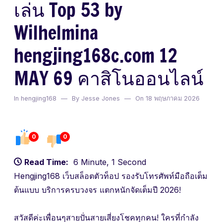
เล่น Top 53 by
Wilhelmina
hengjing168c.com 12
MAY 69 คาสิโนออนไลน์
In
hengjing168
By Jesse Jones
On
18 พฤษภาคม 2026
0
0
Read Time:
6 Minute, 1 Second
Hengjing168 เว็บสล็อตตัวท็อป รองรับโทรศัพท์มือถือเต็ม
ต้นแบบ บริการครบวงจร แตกหนักจัดเต็มปี 2026!
สวัสดีค่ะเพื่อนๆสายปั่นสายเสี่ยงโชคทุกคน! ใครที่กำลัง