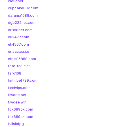
cloudbet
cupcake88x.com
daruma1688.com
dgb222hot.com
dr888bet.com
du2477.com
ek4567.com
erisauto.site
etbet16888.com
fafa 123 slot
faro168
finfinbet789.com
finnivips.com
fiwdee.bet
fiwdee.win
fox689ok.com
fox689ok.com
fullslotpg