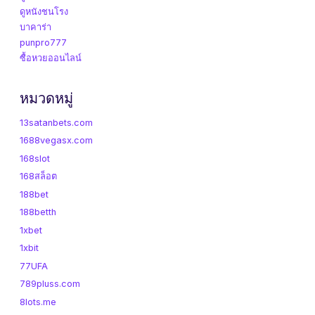
ดูหนังชนโรง
บาคาร่า
punpro777
ซื้อหวยออนไลน์
หมวดหมู่
13satanbets.com
1688vegasx.com
168slot
168สล็อต
188bet
188betth
1xbet
1xbit
77UFA
789pluss.com
8lots.me