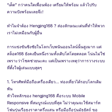
“เด็ด” กว่าคนใดเพื่อนพ้อง เตรียมให้พร้อม แล้วไปรับ
ความปังพร้อมเลยจ๊ะ!
ทำไมจำต้อง Hengjing168 ? ส่องลักษณะเด่นที่ทำให้พวก
เราไม่เหมือนกับผู้อื่น
การแข่งขันชิงชัยในโลกเว็บพนันออนไลน์นั้นสูงมาก แต่
สล็อต168 ยังคงยืนหนึ่งรวมทั้งเติบโตโดยตลอด โน่นไม่ใช่
เพราะว่าโชคช่วยนะคะ แต่เป็นเพราะเหตุว่าการวางระบบ
ที่ตั้งใจผู้เล่นแบบสุดๆ
1. โทรศัพท์มือถือเครื่องเดียว… ท่องเที่ยวได้รอบโลกเดิม
พัน
หัวใจหลักของ hengjing168 คือระบบ Mobile
Responsive ที่สมบูรณ์แบบที่สุด ไม่ว่าคุณจะใช้สมาร์ท
โฟนรุ่นเรือธงราคาครึ่งแสน หรือมือถือรุ่นมัธยัสถ์ ขอ