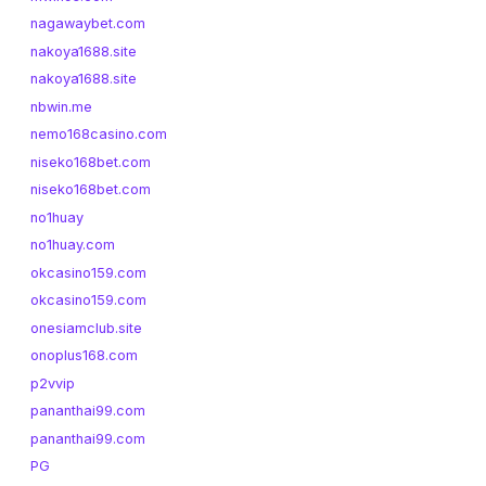
nagawaybet.com
nakoya1688.site
nakoya1688.site
nbwin.me
nemo168casino.com
niseko168bet.com
niseko168bet.com
no1huay
no1huay.com
okcasino159.com
okcasino159.com
onesiamclub.site
onoplus168.com
p2vvip
pananthai99.com
pananthai99.com
PG