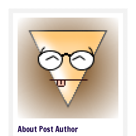
About Post Author