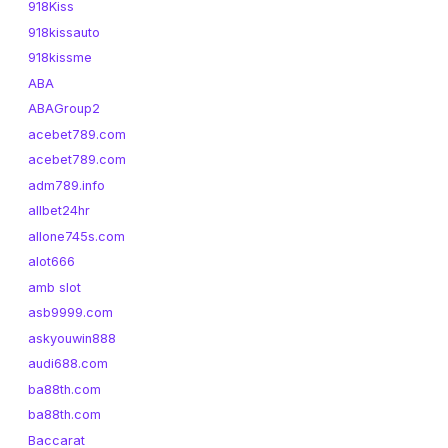
918Kiss
918kissauto
918kissme
ABA
ABAGroup2
acebet789.com
acebet789.com
adm789.info
allbet24hr
allone745s.com
alot666
amb slot
asb9999.com
askyouwin888
audi688.com
ba88th.com
ba88th.com
Baccarat