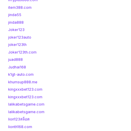
item388.com
jinda55
jinda888
Joker123
joker123auto
joker123th
Joker123th.com
juad888
Judhai168
k1gt-auto.com
khumsup888.me
kingxxxbet123.com
kingxxxbet123.com
lalikabetsgame.com
lalikabetsgame.com
lion123สล็อต
lionth168.com