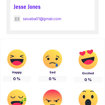
Jesse Jones
seoaba01@gmail.com
Happy
Sad
Excited
0
%
0
%
0
%