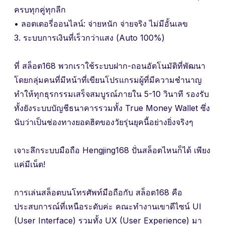
ครบทุกคู่ทุกลีก
• ลอตเตอรี่ออนไลน์: จ่ายหนัก จ่ายจริง ไม่มีอั้นเลข
3. ระบบการเงินที่เร็วกว่าแสง (Auto 100%)
ที่ สล็อต168 พวกเราใช้ระบบฝาก-ถอนอัตโนมัติที่พัฒนา
โดยกลุ่มคนที่มีหน้าที่เขียนโปรแกรมผู้ที่มีความชำนาญ
ทำให้ทุกธุรกรรมเสร็จสมบูรณ์ภายใน 5-10 วินาที รองรับ
ทั้งยังระบบบัญชีธนาคารรวมทั้ง True Money Wallet ซึ่ง
นับว่าเป็นช่องทางยอดฮิตของวัยรุ่นยุคนี้อย่างยิ่งจริงๆ
เจาะลึกระบบมือถือ Hengjing168 ปั่นสล็อตไหนก็ได้ เพียง
แค่มีเน็ต!
การเล่นสล็อตบนโทรศัพท์มือถือกับ สล็อต168 คือ
ประสบการณ์ที่เหนือระดับค่ะ คณะทำงานเขาดีไซน์ UI
(User Interface) รวมทั้ง UX (User Experience) มา