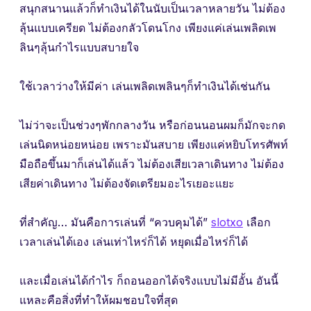
สนุกสนานแล้วก็ทำเงินได้ในนับเป็นเวลาหลายวัน ไม่ต้อง
ลุ้นแบบเครียด ไม่ต้องกลัวโดนโกง เพียงแค่เล่นเพลิดเพ
ลินๆลุ้นกำไรแบบสบายใจ
ใช้เวลาว่างให้มีค่า เล่นเพลิดเพลินๆก็ทำเงินได้เช่นกัน
ไม่ว่าจะเป็นช่วงๆพักกลางวัน หรือก่อนนอนผมก็มักจะกด
เล่นนิดหน่อยหน่อย เพราะมันสบาย เพียงแค่หยิบโทรศัพท์
มือถือขึ้นมาก็เล่นได้แล้ว ไม่ต้องเสียเวลาเดินทาง ไม่ต้อง
เสียค่าเดินทาง ไม่ต้องจัดเตรียมอะไรเยอะแยะ
ที่สำคัญ… มันคือการเล่นที่ “ควบคุมได้”
slotxo
เลือก
เวลาเล่นได้เอง เล่นเท่าไหร่ก็ได้ หยุดเมื่อไหร่ก็ได้
และเมื่อเล่นได้กำไร ก็ถอนออกได้จริงแบบไม่มีอั้น อันนี้
แหละคือสิ่งที่ทำให้ผมชอบใจที่สุด