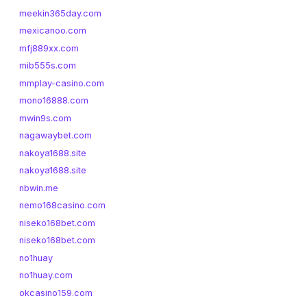
meekin365day.com
mexicanoo.com
mfj889xx.com
mib555s.com
mmplay-casino.com
mono16888.com
mwin9s.com
nagawaybet.com
nakoya1688.site
nakoya1688.site
nbwin.me
nemo168casino.com
niseko168bet.com
niseko168bet.com
no1huay
no1huay.com
okcasino159.com