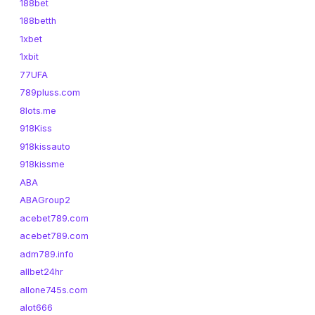
188bet
188betth
1xbet
1xbit
77UFA
789pluss.com
8lots.me
918Kiss
918kissauto
918kissme
ABA
ABAGroup2
acebet789.com
acebet789.com
adm789.info
allbet24hr
allone745s.com
alot666