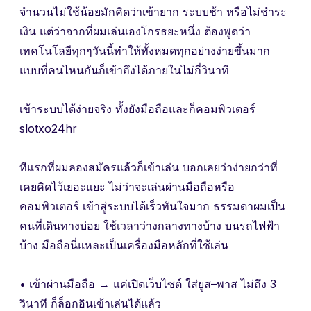
จำนวนไม่ใช้น้อยมักคิดว่าเข้ายาก ระบบช้า หรือไม่ชำระ
เงิน แต่ว่าจากที่ผมเล่นเองโกรธยะหนึ่ง ต้องพูดว่า
เทคโนโลยีทุกๆวันนี้ทำให้ทั้งหมดทุกอย่างง่ายขึ้นมาก
แบบที่คนไหนกันก็เข้าถึงได้ภายในไม่กี่วินาที
เข้าระบบได้ง่ายจริง ทั้งยังมือถือและก็คอมพิวเตอร์
slotxo24hr
ทีแรกที่ผมลองสมัครแล้วก็เข้าเล่น บอกเลยว่าง่ายกว่าที่
เคยคิดไว้เยอะแยะ ไม่ว่าจะเล่นผ่านมือถือหรือ
คอมพิวเตอร์ เข้าสู่ระบบได้เร็วทันใจมาก ธรรมดาผมเป็น
คนที่เดินทางบ่อย ใช้เวลาว่างกลางทางบ้าง บนรถไฟฟ้า
บ้าง มือถือนี่แหละเป็นเครื่องมือหลักที่ใช้เล่น
• เข้าผ่านมือถือ → แค่เปิดเว็บไซต์ ใส่ยูส–พาส ไม่ถึง 3
วินาที ก็ล็อกอินเข้าเล่นได้แล้ว