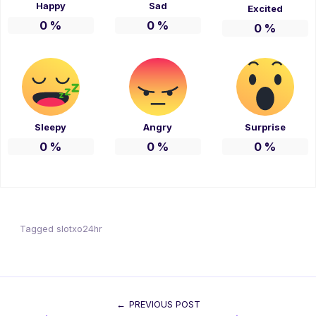
Happy
Sad
Excited
0
%
0
%
0
%
Sleepy
Angry
Surprise
0
%
0
%
0
%
Tagged
slotxo24hr
แนะแนว
PREVIOUS POST