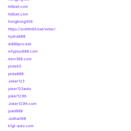
hi6bet.com
hi6bet.com
hongkong456
https://sretthi99.bet/enter/
hydra888
ib888pro.bet
infyplus888.com
item388.com
jinda55
jinda888
Joker123
joker123auto
joker123th
Joker123th.com
juad888
Judhai168
k1gt-auto.com