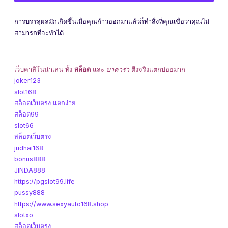
การบรรลุผลมักเกิดขึ้นเมื่อคุณก้าวออกมาแล้วก็ทำสิ่งที่คุณเชื่อว่าคุณไม่
สามารถที่จะทำได้
เว็บคาสิโนน่าเล่น ทั้ง
สล็อต
และ
บาคาร่า
ตึงจริงแตกบ่อยมาก
joker123
slot168
สล็อตเว็บตรง แตกง่าย
สล็อต99
slot66
สล็อตเว็บตรง
judhai168
bonus888
JINDA888
https://pgslot99.life
pussy888
https://www.sexyauto168.shop
slotxo
สล็อตเว็บตรง