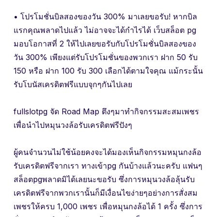
• โปรโมชั่นบิลสองของวัน 300% มาเลยขอรับ! หากบิล
แรกคุณพลาดไปแล้ว ไม่อาจจะได้กำไรได้ เว็บสล็อต pg
มอบโอกาสที่ 2 ให้ไปเลยขอรับกับโปรโมชั่นบิลสองของ
วัน 300% เพียงแต่รับโปรโมชั่นของพวกเรา ฝาก 50 รับ
150 หรือ ฝาก 100 รับ 300 เลือกได้ตามใจคุณ แม้กระนั้น
รับโบนัสเครดิตฟรีแบบจุกๆกันไปเลย
fullslotpg จัด Road Map ตึงๆมาทำกิจกรรมสะสมเพชร
เพื่อนำไปหมุนวงล้อรับเครดิตฟรีปังๆ
ผู้คนจำนวนไม่ใช้น้อยคงจะได้มองเห็นกิจกรรมหมุนกงล้อ
รับเครดิตฟรีจากเรา ทางเข้าpg กันบ้างแล้วนะครับ แฟนๆ
สล็อตpgพลาดมิได้เลยนะขอรับ ซึ่งการหมุนวงล้อลุ้นรับ
เครดิตฟรีจากพวกเรานั้นก็มีเงื่อนไขง่ายๆอย่างการสั่งสม
เพชรให้ครบ 1,000 เพชร เพื่อหมุนกงล้อได้ 1 ครั้ง ซึ่งการ