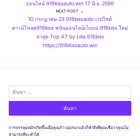
ออนไลน์ 918kissauto.win 17 มิ.ย. 2566
NEXT POST
10 กรกฎาคม 23 918kissauto เวปไซต์
ดาวน์โหลด918kiss พนันออนไลน์เว็บแม่ 918kiss ใหม่
ล่าสุด Top 47 by Lilia 918kiss
https://918Kissauto.win
ค้นหา
สำหรับ:
การบรรลุผลมักเกิดขึ้นเมื่อคุณก้าวออกมาแล้วก็ทำสิ่งที่คุณเชื่อว่าคุณไม่
สามารถที่จะทำได้