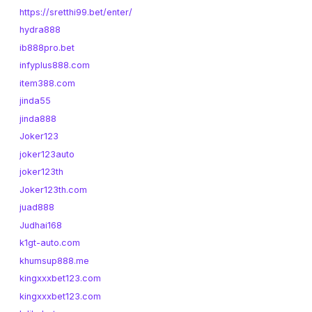
https://sretthi99.bet/enter/
hydra888
ib888pro.bet
infyplus888.com
item388.com
jinda55
jinda888
Joker123
joker123auto
joker123th
Joker123th.com
juad888
Judhai168
k1gt-auto.com
khumsup888.me
kingxxxbet123.com
kingxxxbet123.com