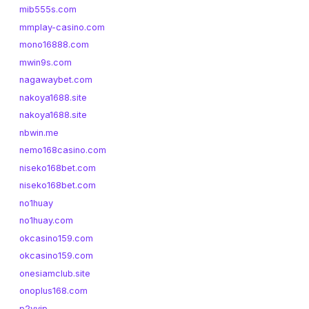
mib555s.com
mmplay-casino.com
mono16888.com
mwin9s.com
nagawaybet.com
nakoya1688.site
nakoya1688.site
nbwin.me
nemo168casino.com
niseko168bet.com
niseko168bet.com
no1huay
no1huay.com
okcasino159.com
okcasino159.com
onesiamclub.site
onoplus168.com
p2vvip