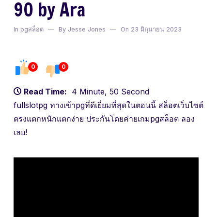
90 by Ara
In
pgสล็อต
By Jesse Jones
On
23 มิถุนายน 2023
0
0
Read Time:
4 Minute, 50 Second
fullslotpg ทางเข้าpgที่ดีเยี่ยมที่สุดในตอนนี้ สล็อตเว็บไซต์
ตรงแตกหนักแตกง่าย ประกันโดยค่ายเกมpgสล็อต ลอง
เลย!