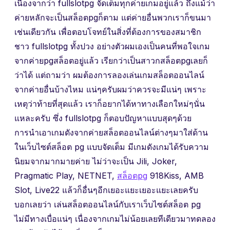
เนื่องจากว่า fullslotpg จัดเต็มทุกค่ายเกมอยู่แล้ว ถึงแม้ว่า
ค่ายหลักจะเป็นสล็อตpgก็ตาม แต่ค่ายอื่นพวกเราก็ขนมา
เช่นเดียวกัน เพื่อตอบโจทย์ในสิ่งที่ต้องการของสมาชิก
ชาว fullslotpg ทั้งปวง อย่างตัวผมเองเป็นคนที่พอใจเกม
จากค่ายpgสล็อตอยู่แล้ว เรียกว่าเป็นสาวกสล็อตpgเลยก็
ว่าได้ แต่ถามว่า ผมต้องการลองเล่นเกมสล็อตออนไลน์
จากค่ายอื่นบ้างไหม แน่ๆครับผมว่าควรจะมีแน่ๆ เพราะ
เหตุว่าท้ายที่สุดแล้ว เราก็อยากได้หาทางเลือกใหม่ๆนั่น
แหละครับ ซึ่ง fullslotpg ก็ตอบปัญหาแบบสุดๆด้วย
การนำเอาเกมดังจากค่ายสล็อตออนไลน์ต่างๆมาใส่ด้าน
ในเว็บไซต์สล็อต pg แบบจัดเต็ม มีเกมดังเกมได้รับความ
นิยมจากมากมายค่าย ไม่ว่าจะเป็น Jili, Joker,
Pragmatic Play, NETNET,
สล็อตpg
918Kiss, AMB
Slot, Live22 แล้วก็อื่นๆอีกเยอะแยะเยอะแยะเลยครับ
บอกเลยว่า เล่นสล็อตออนไลน์กับเราเว็บไซต์สล็อต pg
ไม่มีทางเบื่อแน่ๆ เนื่องจากเกมไม่น้อยเลยทีเดียวมาทดลอง