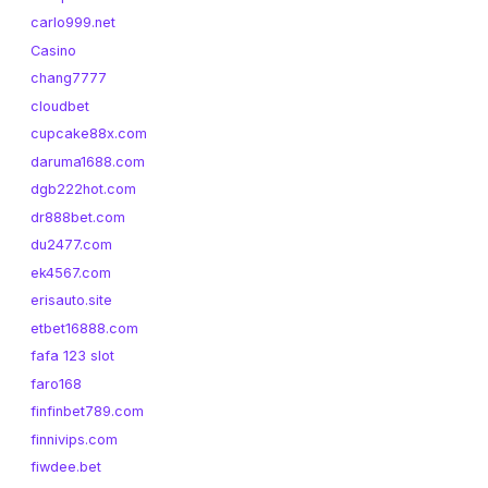
carlo999.net
Casino
chang7777
cloudbet
cupcake88x.com
daruma1688.com
dgb222hot.com
dr888bet.com
du2477.com
ek4567.com
erisauto.site
etbet16888.com
fafa 123 slot
faro168
finfinbet789.com
finnivips.com
fiwdee.bet