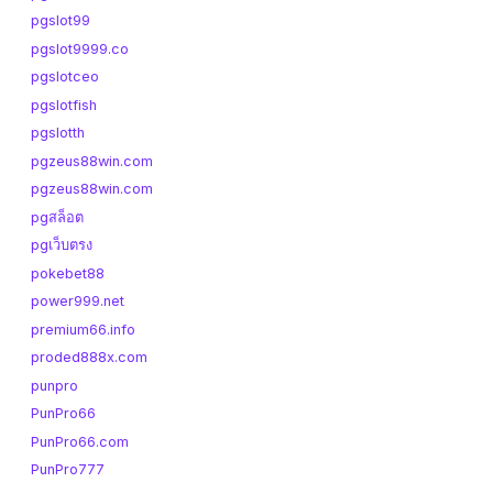
pgslot99
pgslot9999.co
pgslotceo
pgslotfish
pgslotth
pgzeus88win.com
pgzeus88win.com
pgสล็อต
pgเว็บตรง
pokebet88
power999.net
premium66.info
proded888x.com
punpro
PunPro66
PunPro66.com
PunPro777