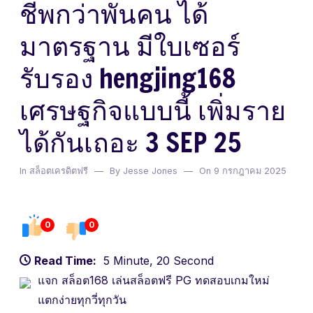
ชีพกว่าพันคน ได้
มาตรฐาน มีใบเซอร์
รับรอง hengjing168
เศรษฐกิจแบบนี้ เพิ่มราย
ได้กันเถอะ 3 SEP 25
In
สล็อตเครดิตฟรี
By Jesse Jones
On
9 กรกฎาคม 2025
0
0
Read Time:
5 Minute, 20 Second
แจก สล็อต168 เล่นสล็อตฟรี PG ทดสอบเกมใหม่
แตกง่ายทุกวี่ทุกวัน