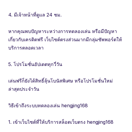
4. มีเจ้าหน้าที่ดูแล 24 ชม.
หากคุณพบปัญหาระหว่างการทดลองเล่น หรือมีปัญหา
เกี่ยวกับเครดิตฟรี เว็บไซต์ตรงส่วนมากมีกลุ่มซัพพอร์ตให้
บริการตลอดเวลา
5. โปรโมชั่นอัปเดตทุกวี่วัน
เล่นฟรีก็ยังได้สิทธิ์ลุ้นโบนัสพิเศษ หรือโปรโมชั่นใหม่
ล่าสุดประจำวัน
วิธีเข้าถึงระบบทดลองเล่น hengjing168
1. เข้าเว็บไซต์ที่ให้บริการสล็อตเว็บตรง hengjing168