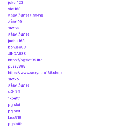
joker123
slot168
สล็อตเว็บตรง แตกง่าย
สล็อต99
slot66
สล็อตเว็บตรง
judhai168
bonus888
JINDA888
https://pgslot99.life
pussy888
https://www.sexyauto168.shop
slotxo
สล็อตเว็บตรง
คลิปโป๊
1xbetth
pg slot
pg slot
kiss918
pgslotth