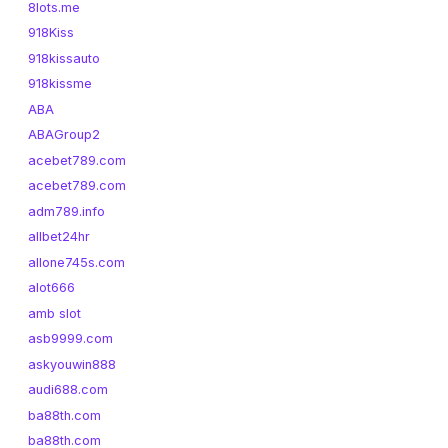
8lots.me
918Kiss
918kissauto
918kissme
ABA
ABAGroup2
acebet789.com
acebet789.com
adm789.info
allbet24hr
allone745s.com
alot666
amb slot
asb9999.com
askyouwin888
audi688.com
ba88th.com
ba88th.com