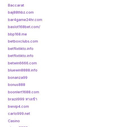
Baccarat
baj88thbz.com
bar4game24hr.com
baslot168bet.com/
bbp168.me
betboxclubs.com
betflixtikto.info
betflixtikto.info
betwin6666.com
bluewin8888.info
bonanza99
bonus888
boonlert1688.com
brazil999 ทางเข้า
bwvip4.com
carlo999.net
Casino