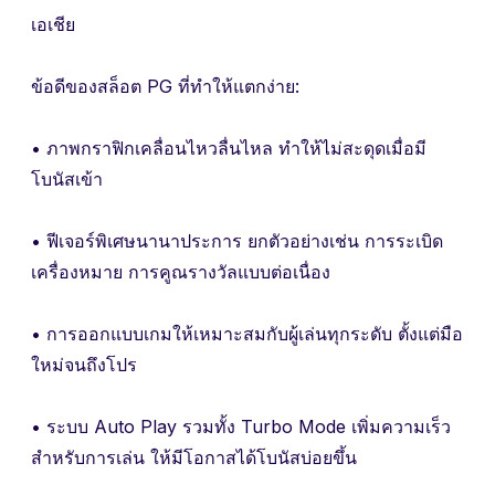
เอเชีย
ข้อดีของสล็อต PG ที่ทำให้แตกง่าย:
• ภาพกราฟิกเคลื่อนไหวลื่นไหล ทำให้ไม่สะดุดเมื่อมี
โบนัสเข้า
• ฟีเจอร์พิเศษนานาประการ ยกตัวอย่างเช่น การระเบิด
เครื่องหมาย การคูณรางวัลแบบต่อเนื่อง
• การออกแบบเกมให้เหมาะสมกับผู้เล่นทุกระดับ ตั้งแต่มือ
ใหม่จนถึงโปร
• ระบบ Auto Play รวมทั้ง Turbo Mode เพิ่มความเร็ว
สำหรับการเล่น ให้มีโอกาสได้โบนัสบ่อยขึ้น