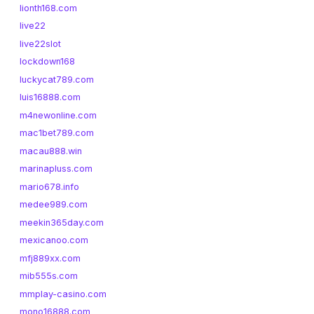
lionth168.com
live22
live22slot
lockdown168
luckycat789.com
luis16888.com
m4newonline.com
mac1bet789.com
macau888.win
marinapluss.com
mario678.info
medee989.com
meekin365day.com
mexicanoo.com
mfj889xx.com
mib555s.com
mmplay-casino.com
mono16888.com