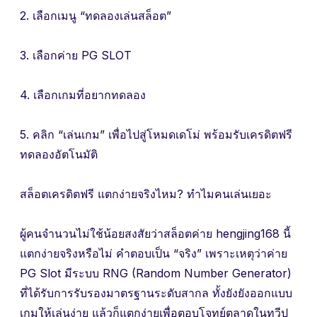
2. เลือกเมนู “ทดลองเล่นสล็อต”
3. เลือกค่าย PG SLOT
4. เลือกเกมที่อยากทดลอง
5. คลิก “เล่นเกม” เพื่อไปสู่โหมดเดโม่ พร้อมรับเครดิตฟรี
ทดลองอัตโนมัติ
สล็อตเครดิตฟรี แตกง่ายจริงไหม? ทำไมคนเล่นเยอะ
ผู้คนจำนวนไม่ใช้น้อยสงสัยว่าสล็อตค่าย hengjing168 นี้
แตกง่ายจริงหรือไม่ คำตอบเป็น “จริง” เพราะเหตุว่าค่าย
PG Slot มีระบบ RNG (Random Number Generator)
ที่ได้รับการรับรองมาตรฐานระดับสากล ทั้งยังยังออกแบบ
เกมให้เล่นง่าย แล้วก็แตกง่ายเพื่อตอบโจทย์ตลาดในทวีป