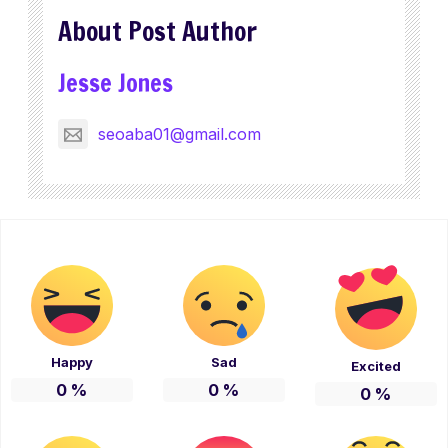
About Post Author
Jesse Jones
seoaba01@gmail.com
Happy
Sad
Excited
0
%
0
%
0
%