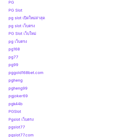
PG
PG Slot
pg slot เปิดใหม่ล่าสุด
pg slot เว็บตรง
PG Slot เว็บใหม่
pg เว็บตรง
pg168
pg77
pg99
pggold168bet.com
pgheng
pgheng99
pgjoker69
pgk44b
PGSlot
Pgslot เว็บตรง
pgslot77
pgslot77.com