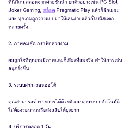
ที่นี่มีเกมสล็อตจากค่ายชั้นนำ ยกตัวอย่างเช่น PG Slot,
Joker Gaming,
สล็อต
Pragmatic Play แล้วก็อีกเยอะ
แยะ ทุกเกมถูกวางแบบมาให้เล่นง่ายแล้วก็โบนัสแตก
หลายครั้ง
2. ภาพคมชัด กราฟิกสวยงาม
ผมถูกใจที่ทุกเกมมีภาพและก็เสียงที่สมจริง ทำให้การเล่น
สนุกยิ่งขึ้น
3. ระบบฝาก-ถอนออโต้
คุณสามารถทำรายการได้ด้วยตัวเองผ่านระบบอัตโนมัติ
ไม่ต้องรอนานหรือส่งสลิปให้ยุ่งยาก
4. บริการตลอด 1 วัน