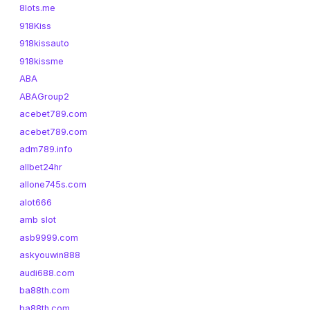
8lots.me
918Kiss
918kissauto
918kissme
ABA
ABAGroup2
acebet789.com
acebet789.com
adm789.info
allbet24hr
allone745s.com
alot666
amb slot
asb9999.com
askyouwin888
audi688.com
ba88th.com
ba88th.com