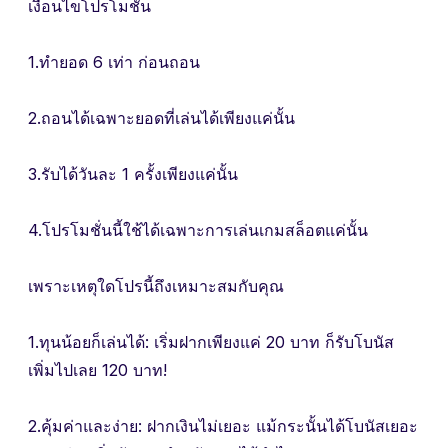
เงื่อนไขโปรโมชั่น
1.ทำยอด 6 เท่า ก่อนถอน
2.ถอนได้เฉพาะยอดที่เล่นได้เพียงแค่นั้น
3.รับได้วันละ 1 ครั้งเพียงแค่นั้น
4.โปรโมชั่นนี้ใช้ได้เฉพาะการเล่นเกมสล็อตแค่นั้น
เพราะเหตุใดโปรนี้ถึงเหมาะสมกับคุณ
1.ทุนน้อยก็เล่นได้: เริ่มฝากเพียงแค่ 20 บาท ก็รับโบนัส
เพิ่มไปเลย 120 บาท!
2.คุ้มค่าและง่าย: ฝากเงินไม่เยอะ แม้กระนั้นได้โบนัสเยอะ