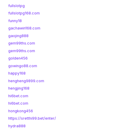
fullslotpg
fullslotpg168.com
funny18
gachawin168.com
gaojing888
gem99ths.com
gem99ths.com
golden456
gowingo88.com
happy168
hengheng9899.com
hengjing168
hi6bet.com
hi6bet.com
hongkong456
https://sretthi99.bet/enter/
hydra888