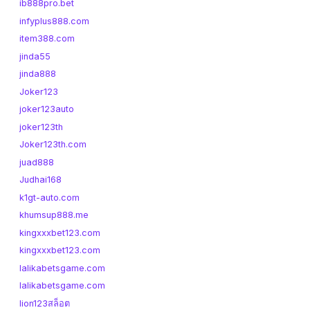
ib888pro.bet
infyplus888.com
item388.com
jinda55
jinda888
Joker123
joker123auto
joker123th
Joker123th.com
juad888
Judhai168
k1gt-auto.com
khumsup888.me
kingxxxbet123.com
kingxxxbet123.com
lalikabetsgame.com
lalikabetsgame.com
lion123สล็อต