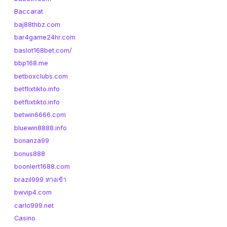
Baccarat
baj88thbz.com
bar4game24hr.com
baslot168bet.com/
bbp168.me
betboxclubs.com
betflixtikto.info
betflixtikto.info
betwin6666.com
bluewin8888.info
bonanza99
bonus888
boonlert1688.com
brazil999 ทางเข้า
bwvip4.com
carlo999.net
Casino