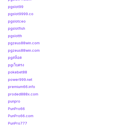
pgslot99
pgslot9999.co
pgslotceo
pgslotfish
pgslotth
pgzeus88win.com
pgzeus88win.com
pgสล็อต
pgเว็บตรง
pokebet88
power999.net
premium66.info
proded888x.com
punpro
PunPro66
PunPro66.com
PunPro777