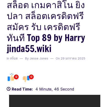
สล็อต เกมคาสิโน ยิง
ปลา สล็อตเครดิตฟรี
สมัคร รับ เครดิตฟรี
ทันที Top 89 by Harry
jinda55.wiki
In
สล็อต
By Jesse Jones
On
29 มกราคม 2025
0
0
Read Time:
4 Minute, 46 Second