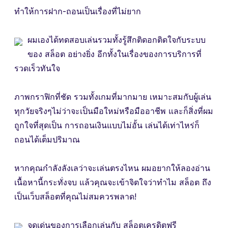
ทำให้การฝาก-ถอนเป็นเรื่องที่ไม่ยาก
ผมเองได้ทดสอบเล่นรวมทั้งรู้สึกติดอกติดใจกับระบบ
ของ สล็อต อย่างยิ่ง อีกทั้งในเรื่องของการบริการที่
รวดเร็วทันใจ
ภาพกราฟิกที่ชัด รวมทั้งเกมที่มากมาย เหมาะสมกับผู้เล่น
ทุกวัยจริงๆไม่ว่าจะเป็นมือใหม่หรือมืออาชีพ และก็สิ่งที่ผม
ถูกใจที่สุดเป็น การถอนเงินแบบไม่อั้น เล่นได้เท่าไหร่ก็
ถอนได้เต็มปริมาณ
หากคุณกำลังลังเลว่าจะเล่นตรงไหน ผมอยากให้ลองอ่าน
เนื้อหานี้กระทั่งจบ แล้วคุณจะเข้าจิตใจว่าทำไม สล็อต ถึง
เป็นเว็บสล็อตที่คุณไม่สมควรพลาด!
จุดเด่นของการเลือกเล่นกับ สล็อตเครดิตฟรี