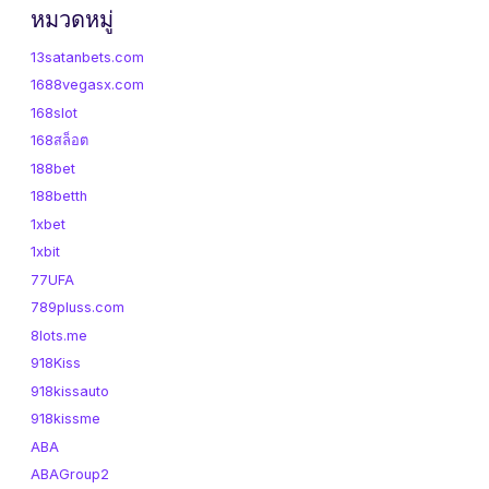
หมวดหมู่
13satanbets.com
1688vegasx.com
168slot
168สล็อต
188bet
188betth
1xbet
1xbit
77UFA
789pluss.com
8lots.me
918Kiss
918kissauto
918kissme
ABA
ABAGroup2