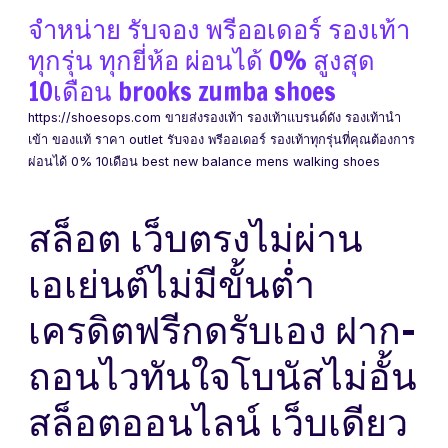
Skip
จำหน่าย รับจอง พรีออเดอร์ รองเท้า
to
ทุกรุ่น ทุกยี่ห้อ ผ่อนได้ 0% สูงสุด
content
10เดือน brooks zumba shoes
https://shoesops.com ขายส่งรองเท้า รองเท้าแบรนด์ดัง รองเท้านำ
เข้า ของแท้ ราคา outlet รับจอง พรีออเดอร์ รองเท้าทุกรุ่นที่คุณต้องการ
ผ่อนได้ 0% 10เดือน best new balance mens walking shoes
สล็อต เว็บตรงไม่ผ่าน
เอเย่นต์ไม่มีขั้นต่ำ
เครดิตฟรีกดรับเอง ฝาก-
ถอนไวทันใจโบนัสไม่อั้น
สล็อตออนไลน์ เว็บเดียว