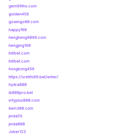
gem99ths.com
golden456
gowingo88.com
happy168
hengheng9899.com
hengjing168
hi6bet.com
hi6bet.com
hongkong456
https://sretthi99.bet/enter/
hydra888
ib888pro.bet
infyplus888.com
item388.com
jinda55
jinda888
Joker123