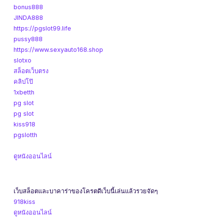
bonus888
JINDA888
https://pgslot99.life
pussy888
https://www.sexyauto168.shop
slotxo
สล็อตเว็บตรง
คลิปโป๊
1xbetth
pg slot
pg slot
kiss918
pgslotth
ดูหนังออนไลน์
เว็บสล็อตและบาคาร่าของโครตดีเว็บนี้เล่นแล้วรวยจัดๆ
918kiss
ดูหนังออนไลน์