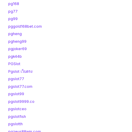
pg168
pg77
pg99
pggold168bet.com
pgheng
pgheng99
pgjoker69
pgk44b
PGSlot
Pgslot เว็บตรง
pgslot77
pgslot77.com
pgslot99
pgslot9999.co
pgslotceo
pgslotfish
pgslotth
pgzeus88win.com