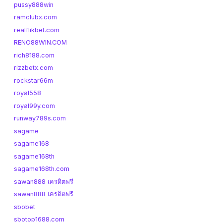
pussy888win
ramclubx.com
realflikbet.com
RENO88WIN.COM
rich8188.com
rizzbetx.com
rockstar66m
royal558
royal99y.com
runway789s.com
sagame
sagame168
sagame168th
sagame168th.com
sawan888 เครดิตฟรี
sawan888 เครดิตฟรี
sbobet
sbotop1688.com