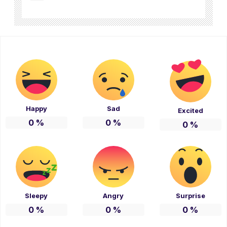
Happy
Sad
Excited
0
%
0
%
0
%
Sleepy
Angry
Surprise
0
%
0
%
0
%