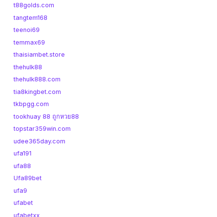
t88golds.com
tangtem168
teenoi69
temmax69
thaisiambet.store
thehulk88
thehulk888.com
tia8kingbet.com
tkbpgg.com
tookhuay 88 ถูกหวย88
topstar359win.com
udee365day.com
ufa191
ufa88
Ufa89bet
ufa9
ufabet
ufabetxx