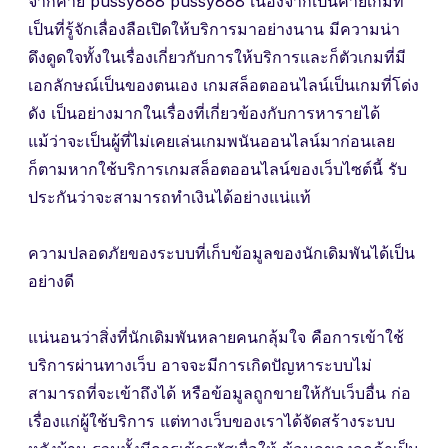
จากค่าย pussy888 pussy888 เนื่องจากเป็นค่ายเกมที่
เป็นที่รู้จักเลื่องลือเปิดให้บริการมาอย่างนาน มีความน่า
ดึงดูดใจทั้งในเรื่องเกี่ยวกับการให้บริการและก็ตัวเกมที่มี
เอกลักษณ์เป็นของตนเอง เกมสล็อตออนไลน์เป็นเกมที่โด่ง
ดัง เป็นอย่างมากในเรื่องที่เกี่ยวข้องกับการหารายได้
แม้ว่าจะเป็นผู้ที่ไม่เคยเล่นเกมพนันออนไลน์มาก่อนเลย
ก็ตามหากใช้บริการเกมสล็อตออนไลน์ของเว็บไซต์นี้ รับ
ประกันว่าจะสามารถทำเงินได้อย่างแน่แท้
ความปลอดภัยของระบบที่เก็บข้อมูลของนักเดิมพันได้เป็น
อย่างดี
แน่นอนว่าสิ่งที่นักเดิมพันหลายคนกลุ้มใจ คือการเข้าใช้
บริการผ่านทางเว็บ อาจจะมีการเกิดปัญหาระบบไม่
สามารถที่จะเข้าถึงได้ หรือข้อมูลถูกขายให้กับเว็บอื่น ก่อ
เรื่องแก่ผู้ใช้บริการ แต่ทางเว็บของเราได้จัดสร้างระบบ