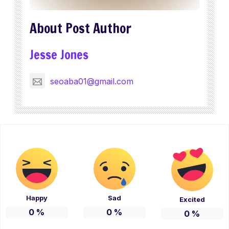
About Post Author
Jesse Jones
seoaba01@gmail.com
Happy
Sad
Excited
0
%
0
%
0
%