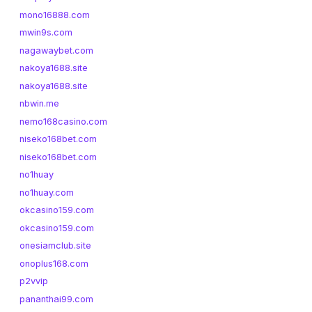
mono16888.com
mwin9s.com
nagawaybet.com
nakoya1688.site
nakoya1688.site
nbwin.me
nemo168casino.com
niseko168bet.com
niseko168bet.com
no1huay
no1huay.com
okcasino159.com
okcasino159.com
onesiamclub.site
onoplus168.com
p2vvip
pananthai99.com