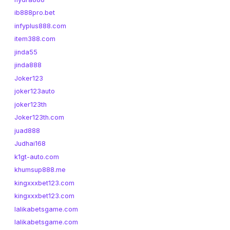
ib888pro.bet
infyplus888.com
item388.com
jinda55
jinda888
Joker123
joker123auto
joker123th
Joker123th.com
juad888
Judhai168
k1gt-auto.com
khumsup888.me
kingxxxbet123.com
kingxxxbet123.com
lalikabetsgame.com
lalikabetsgame.com