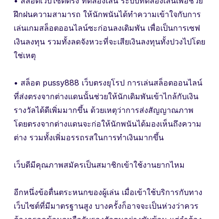
• สล็อตเว็บไซต์ตรง ทดลองเล่น ระบบทดลองเล่นเพื่อช่วย
ฝึกฝนความสามารถ ให้นักพนันได้ทำความเข้าใจกับการ
เล่นเกมสล็อตออนไลน์ซะก่อนลงเดิมพัน เพื่อเป็นการเซฟ
เงินลงทุน รวมทั้งลดจังหวะที่จะเสียเงินลงทุนทั้งปวงไปโดย
ใช่เหตุ
• สล็อต pussy888 เว็บตรงยุโรป การเล่นสล็อตออนไลน์
ที่ส่งตรงจากต่างแดนนั้นช่วยให้นักเดิมพันเข้าไกล้กับเงิน
รางวัลได้ดีเพิ่มมากขึ้น ด้วยเหตุว่าการส่งสัญญาณภาพ
โดยตรงจากต่างแดนจะก่อให้นักพนันได้มองเห็นถึงความ
ต่าง รวมทั้งเพิ่มอรรถรสในการทำเงินมากขึ้น
เว็บดีมีคุณภาพสมัครเป็นสมาชิกเข้าใช้งานยากไหม
อีกหนึ่งข้อตื่นตระหนกของผู้เล่น เมื่อเข้าใช้บริการกับทาง
เว็บไซต์ที่มีมาตรฐานสูง บางครั้งก็อาจจะเป็นห่วงว่าควร