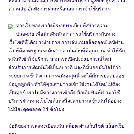
หลังบ้าน รวมทั้งมีการเข้ารหัสเผื่อให้ ข้อมูลของลูกค้าเป็น
ความลับ อีกทั้งการฝากหรือถอนการเข้าใช้บริการ
ทางเว็บของเรายังมีระบบระเบียบที่สร้างความ
ปลอดภัย เพื่อนักเดิมพันสามารถใช้บริการกับทาง
เว็บไซต์นี้ได้อย่างง่ายดาย การเล่นเกมสล็อตออนไลน์ผ่าน
เว็บที่มีมาตรฐานระดับสากล เป็นเว็บที่มีคุณภาพ ทำให้นัก
พนันที่เข้าใช้บริการ สามารถเปิดประสบการณ์ใหม่
สำหรับการเดิมพันได้เป็นอย่างดี และก็มั่นอกมั่นใจได้ว่า
ระบบการเข้าถึงเกมการพนันกลุ่มนี้ จะได้มีการปลดปล่อย
ข้อมูลลูกค้า ทำให้คุณสามารถเข้าใช้งานได้โดยไม่ต้อง
เป็นทุกข์ เราไม่มีขวางการเข้าถึง นักเดิมพันที่เข้ามาใช้
บริการผ่านทางเว็บไซต์แห่งนี้จะสามารถเข้าเล่นได้อย่าง
ไม่มีสะดุดตลอด 24 ชั่วโมง
ข้อดีของการลงทะเบียนเล่น สล็อต ผ่านเว็บไซต์ สล็อตเว็บ