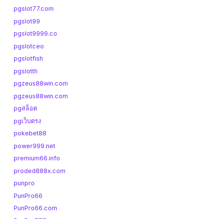
pgslot77.com
pgslot99
pgslot9999.co
pgslotceo
pgslotfish
pgslotth
pgzeus88win.com
pgzeus88win.com
pgสล็อต
pgเว็บตรง
pokebet88
power999.net
premium66.info
proded888x.com
punpro
PunPro66
PunPro66.com