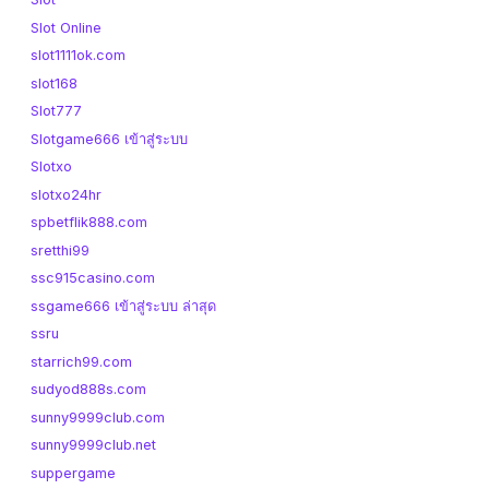
Slot Online
slot1111ok.com
slot168
Slot777
Slotgame666 เข้าสู่ระบบ
Slotxo
slotxo24hr
spbetflik888.com
sretthi99
ssc915casino.com
ssgame666 เข้าสู่ระบบ ล่าสุด
ssru
starrich99.com
sudyod888s.com
sunny9999club.com
sunny9999club.net
suppergame