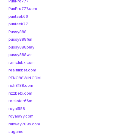
PunPro777
PunPro777.com
puntaek66
puntaek77
Pussy888
pussy888fun
pussy888play
pussy888win
ramclubx.com
realflikbet.com
RENO88WIN.COM
rich8188.com
rizzbetx.com
rockstar66m
royal558
royal99y.com
runway789s.com
sagame