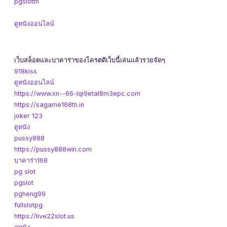
pgslotth
ดูหนังออนไลน์
เว็บสล็อตและบาคาร่าของโครตดีเว็บนี้เล่นแล้วรวยจัดๆ
918kiss
ดูหนังออนไลน์
https://www.xn--66-lqi9etal8m3epc.com
https://sagame168th.in
joker 123
ดูหนัง
pussy888
https://pussy888win.com
บาคาร่า168
pg slot
pgslot
pgheng99
fullslotpg
https://live22slot.us