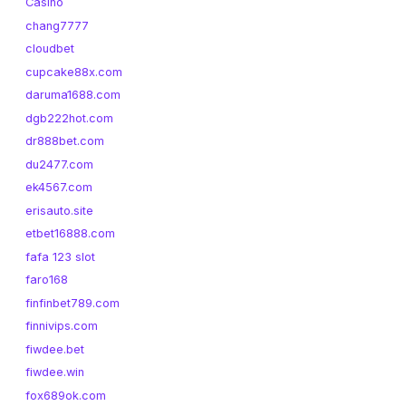
Casino
chang7777
cloudbet
cupcake88x.com
daruma1688.com
dgb222hot.com
dr888bet.com
du2477.com
ek4567.com
erisauto.site
etbet16888.com
fafa 123 slot
faro168
finfinbet789.com
finnivips.com
fiwdee.bet
fiwdee.win
fox689ok.com