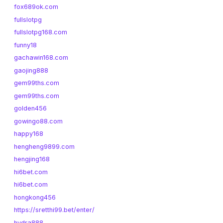
fox689ok.com
fullslotpg
fullslotpg168.com
funny18
gachawin168.com
gaojing888
gem99ths.com
gem99ths.com
golden456
gowingo88.com
happy168
hengheng9899.com
hengjing168
hi6bet.com
hi6bet.com
hongkong456
https://sretthi99.bet/enter/
hydra888