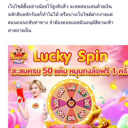
เว็บไซต์ตั้งอย่างน้อยไว้สูงลิบลิ่ว จะทดสอบเล่นด้วยเงิน
หลักสิบหลักร้อยก็ทำไม่ได้ หรือบางเว็บไซต์ฝากง่ายแต่
ตอนถอนกลับท่าทาง จำต้องคอยแอดมินอนุมัติยามเช้า
สายบ่ายเย็น