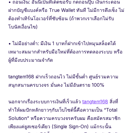
• ถอนเงิน: อันนี้เป็นทีเด็ดขอรับ กดถอนปุ๊บ เงินกระดอน
ฝากบัญชีแบงค์หรือ True Wallet ทันที ไม่มีการดึงเช็ง ไม่
ต้องทำเทิร์นโอเวอร์ที่ซับซ้อน (ถ้าพวกเราเลือกไม่รับ
โบนัสเงื่อนไข)
• ไม่มีอย่างต่ำ: มีเงิน 1 บาทก็ฝากเข้าไปหมุนสล็อตได้
เหมาะสมมากสำหรับมือใหม่ที่ต้องการทดลองระบบ หรือ
ผู้ที่มีงบประมาณจำกัด
tangtem168 ฝากเร็วถอนไว ไม่มีขั้นต่ำ ศูนย์รวมความ
สนุกสนานครบวงจร มั่นคง ไม่มีอันตราย 100%
นอกจากเรื่องระบบการเงินที่เร็วแล้ว
tangtem168
สิ่งที่
ทำให้ผมปักหลักยาวๆกับเว็บไซต์นี้คือความเป็น “Total
Solution” หรือความครบวงจรครับผม คือสมัครสมาชิก
เพียงแค่ยูสเซอร์เดียว (Single Sign-On) แม้กระนั้น