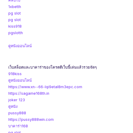
คลิปโป๊
1xbetth
pg slot
pg slot
kiss918
pgslotth
ดูหนังออนไลน์
เว็บสล็อตและบาคาร่าของโครตดีเว็บนี้เล่นแล้วรวยจัดๆ
918kiss
ดูหนังออนไลน์
https://www.xn--66-lqi9etal8m3epc.com
https://sagame168th.in
joker 123
ดูหนัง
pussy888
https://pussy888win.com
บาคาร่า168
pg slot