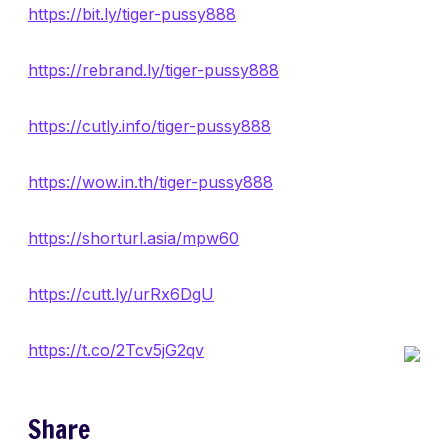
https://bit.ly/tiger-pussy888
https://rebrand.ly/tiger-pussy888
https://cutly.info/tiger-pussy888
https://wow.in.th/tiger-pussy888
https://shorturl.asia/mpw60
https://cutt.ly/urRx6DgU
https://t.co/2Tcv5jG2qv
Share