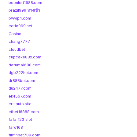
boonlert1688.com
brazil999 ทางเข้า
bwvip4.com
carlo999.net
Casino
chang7777
cloudbet
cupcake88x.com
daruma1688.com
dgb222hot.com
dr888bet.com
du2477.com
ek4567.com
erisauto.site
etbet16888.com
fafa 123 slot
faro168
finfinbet789.com