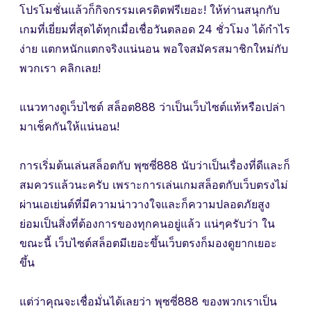
โปรโมชั่นแล้วก็กิจกรรมเครดิตฟรีเยอะ! ให้ท่านสนุกกับ
เกมที่เยี่ยมที่สุดได้ทุกเมื่อเชื่อวันตลอด 24 ชั่วโมง ได้กำไร
ง่าย แตกหนักแตกจริงแน่นอน พอใจสมัครสมาชิกใหม่กับ
พวกเรา คลิกเลย!
แนวทางดูเว็บไซต์ สล็อต888 ว่าเป็นเว็บไซต์แท้หรือเปล่า
มาเช็คกันให้แน่นอน!
การเริ่มต้นเล่นสล็อตกับ พุซซี่888 นับว่าเป็นเรื่องที่ดีและก็
สมควรแล้วนะครับ เพราะการเล่นเกมสล็อตกับเว็บตรงไม่
ผ่านเอเย่นต์ที่มีความน่าวางใจและก็ความปลอดภัยสูง
ย่อมเป็นสิ่งที่ต้องการของทุกคนอยู่แล้ว แน่ๆครับว่า ใน
ขณะนี้ เว็บไซต์สล็อตมีเยอะขึ้นเว็บตรงก็มองดูยากเยอะ
ขึ้น
แต่ว่าคุณจะเชื่อมั่นได้เลยว่า พุซซี่888 ของพวกเราเป็น