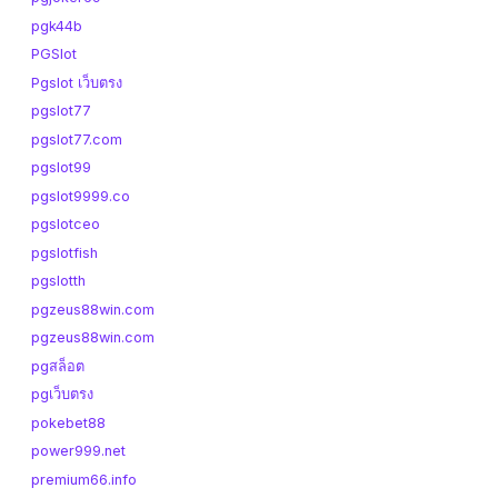
pgk44b
PGSlot
Pgslot เว็บตรง
pgslot77
pgslot77.com
pgslot99
pgslot9999.co
pgslotceo
pgslotfish
pgslotth
pgzeus88win.com
pgzeus88win.com
pgสล็อต
pgเว็บตรง
pokebet88
power999.net
premium66.info