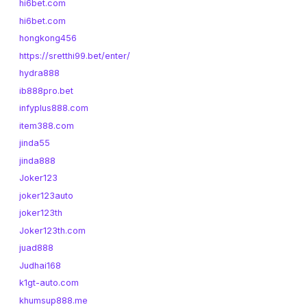
hi6bet.com
hi6bet.com
hongkong456
https://sretthi99.bet/enter/
hydra888
ib888pro.bet
infyplus888.com
item388.com
jinda55
jinda888
Joker123
joker123auto
joker123th
Joker123th.com
juad888
Judhai168
k1gt-auto.com
khumsup888.me