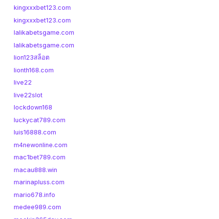
kingxxxbet123.com
kingxxxbet123.com
lalikabetsgame.com
lalikabetsgame.com
lion123สล็อต
lionth168.com
live22
live22slot
lockdown168
luckycat789.com
luis16888.com
m4newonline.com
mac1bet789.com
macau888.win
marinapluss.com
mario678.info
medee989.com