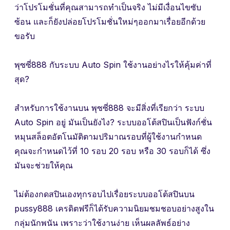
ว่าโปรโมชั่นที่คุณสามารถทำเป็นจริง ไม่มีเงื่อนไขซับ
ซ้อน และก็ยังปล่อยโปรโมชั่นใหม่ๆออกมาเรื่อยอีกด้วย
ขอรับ
พุซซี่888 กับระบบ Auto Spin ใช้งานอย่างไรให้คุ้มค่าที่
สุด?
สำหรับการใช้งานบน พุซซี่888 จะมีสิ่งที่เรียกว่า ระบบ
Auto Spin อยู่ มันเป็นยังไง? ระบบออโต้สปินเป็นฟังก์ชั่น
หมุนสล็อตอัตโนมัติตามปริมาณรอบที่ผู้ใช้งานกำหนด
คุณจะกำหนดไว้ที่ 10 รอบ 20 รอบ หรือ 30 รอบก็ได้ ซึ่ง
มันจะช่วยให้คุณ
ไม่ต้องกดสปินเองทุกรอบไปเรื่อยระบบออโต้สปินบน
pussy888 เครดิตฟรีก็ได้รับความนิยมชมชอบอย่างสูงใน
กลุ่มนักพนัน เพราะว่าใช้งานง่าย เห็นผลลัพธ์อย่าง