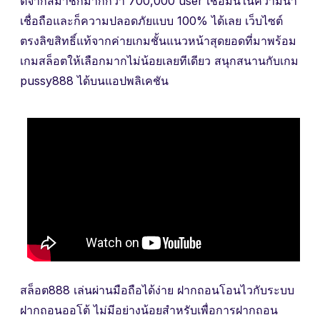
ตีจากสมาชิกมากกว่า 700,000 user เชื่อมั่นในความน่า
เชื่อถือและก็ความปลอดภัยแบบ 100% ได้เลย เว็บไซต์
ตรงลิขสิทธิ์แท้จากค่ายเกมชั้นแนวหน้าสุดยอดที่มาพร้อม
เกมสล็อตให้เลือกมากไม่น้อยเลยทีเดียว สนุกสนานกับเกม
pussy888 ได้บนแอปพลิเคชัน
สล็อต888 เล่นผ่านมือถือได้ง่าย ฝากถอนโอนไวกับระบบ
ฝากถอนออโต้ ไม่มีอย่างน้อยสำหรับเพื่อการฝากถอน