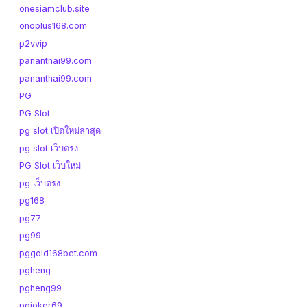
onesiamclub.site
onoplus168.com
p2vvip
pananthai99.com
pananthai99.com
PG
PG Slot
pg slot เปิดใหม่ล่าสุด
pg slot เว็บตรง
PG Slot เว็บใหม่
pg เว็บตรง
pg168
pg77
pg99
pggold168bet.com
pgheng
pgheng99
pgjoker69