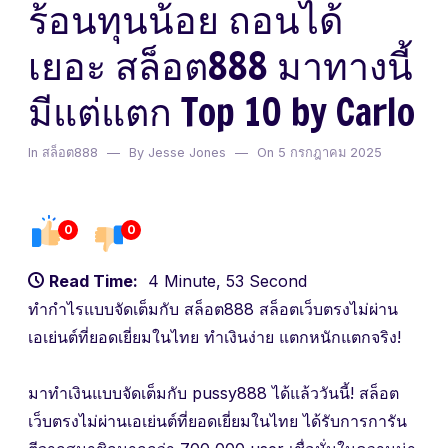
ร้อนทุนน้อย ถอนได้
เยอะ สล็อต888 มาทางนี้
มีแต่แตก Top 10 by Carlo
In
สล็อต888
By Jesse Jones
On
5 กรกฎาคม 2025
0
0
Read Time:
4 Minute, 53 Second
ทำกำไรแบบจัดเต็มกับ สล็อต888 สล็อตเว็บตรงไม่ผ่าน
เอเย่นต์ที่ยอดเยี่ยมในไทย ทำเงินง่าย แตกหนักแตกจริง!
มาทำเงินแบบจัดเต็มกับ pussy888 ได้แล้ววันนี้! สล็อต
เว็บตรงไม่ผ่านเอเย่นต์ที่ยอดเยี่ยมในไทย ได้รับการการัน