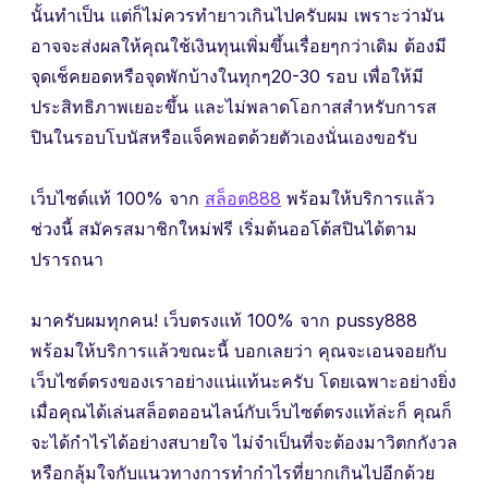
นั้นทำเป็น แต่ก็ไม่ควรทำยาวเกินไปครับผม เพราะว่ามัน
อาจจะส่งผลให้คุณใช้เงินทุนเพิ่มขึ้นเรื่อยๆกว่าเดิม ต้องมี
จุดเช็คยอดหรือจุดพักบ้างในทุกๆ20-30 รอบ เพื่อให้มี
ประสิทธิภาพเยอะขึ้น และไม่พลาดโอกาสสำหรับการส
ปินในรอบโบนัสหรือแจ็คพอตด้วยตัวเองนั่นเองขอรับ
เว็บไซต์แท้ 100% จาก
สล็อต888
พร้อมให้บริการแล้ว
ช่วงนี้ สมัครสมาชิกใหม่ฟรี เริ่มต้นออโต้สปินได้ตาม
ปรารถนา
มาครับผมทุกคน! เว็บตรงแท้ 100% จาก pussy888
พร้อมให้บริการแล้วขณะนี้ บอกเลยว่า คุณจะเอนจอยกับ
เว็บไซต์ตรงของเราอย่างแน่แท้นะครับ โดยเฉพาะอย่างยิ่ง
เมื่อคุณได้เล่นสล็อตออนไลน์กับเว็บไซต์ตรงแท้ล่ะก็ คุณก็
จะได้กำไรได้อย่างสบายใจ ไม่จำเป็นที่จะต้องมาวิตกกังวล
หรือกลุ้มใจกับแนวทางการทำกำไรที่ยากเกินไปอีกด้วย