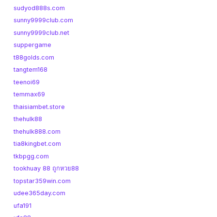
sudyod888s.com
sunny9999club.com
sunny9999club.net
suppergame
t88golds.com
tangtem168
teenoi69
temmax69
thaisiambet.store
thehulk88
thehulk888.com
tia8kingbet.com
tkbpgg.com
tookhuay 88 ถูกหวย88
topstar359win.com
udee365day.com
ufa191