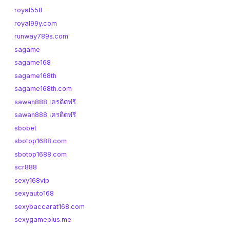
royal558
royal99y.com
runway789s.com
sagame
sagame168
sagame168th
sagame168th.com
sawan888 เครดิตฟรี
sawan888 เครดิตฟรี
sbobet
sbotop1688.com
sbotop1688.com
scr888
sexy168vip
sexyauto168
sexybaccarat168.com
sexygameplus.me