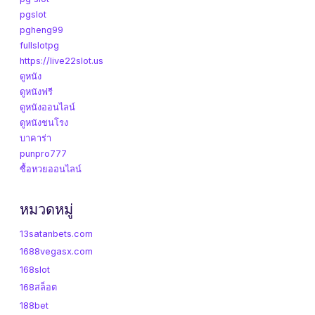
pgslot
pgheng99
fullslotpg
https://live22slot.us
ดูหนัง
ดูหนังฟรี
ดูหนังออนไลน์
ดูหนังชนโรง
บาคาร่า
punpro777
ซื้อหวยออนไลน์
หมวดหมู่
13satanbets.com
1688vegasx.com
168slot
168สล็อต
188bet