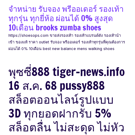
Skip
จำหน่าย รับจอง พรีออเดอร์ รองเท้า
to
ทุกรุ่น ทุกยี่ห้อ ผ่อนได้ 0% สูงสุด
content
10เดือน brooks zumba shoes
https://shoesops.com ขายส่งรองเท้า รองเท้าแบรนด์ดัง รองเท้านำ
เข้า ของแท้ ราคา outlet รับจอง พรีออเดอร์ รองเท้าทุกรุ่นที่คุณต้องการ
ผ่อนได้ 0% 10เดือน best new balance mens walking shoes
พุซซี่888 tiger-news.info
16 ส.ค. 68 pussy888
สล็อตออนไลน์รูปแบบ
3D ทุกยอดฝากรับ 5%
สล็อตลื่น ไม่สะดุด ไม่หัว