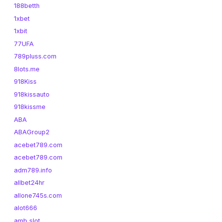
188betth
1xbet
1xbit
77UFA
789pluss.com
8lots.me
918Kiss
918kissauto
918kissme
ABA
ABAGroup2
acebet789.com
acebet789.com
adm789.info
allbet24hr
allone745s.com
alot666
amb slot