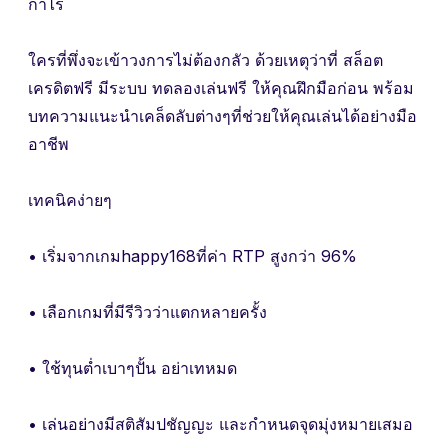
กำไร
ใครที่พึ่งจะเข้าวงการไม่ต้องกลัว ด้วยเหตุว่าที่ สล็อต
เครดิตฟรี มีระบบ ทดลองเล่นฟรี ให้คุณฝึกมือก่อน พร้อม
บทความแนะนำเคล็ดลับต่างๆที่ช่วยให้คุณเล่นได้อย่างมือ
อาชีพ
เทคนิคง่ายๆ
• เริ่มจากเกมhappy168ที่ค่า RTP สูงกว่า 96%
• เลือกเกมที่มีรีวิวว่าแตกหลายครั้ง
• ใช้ทุนต่ำเบาๆปั้น อย่าเทหมด
• เล่นอย่างมีสติสัมปชัญญะ และกำหนดจุดมุ่งหมายเสมอ