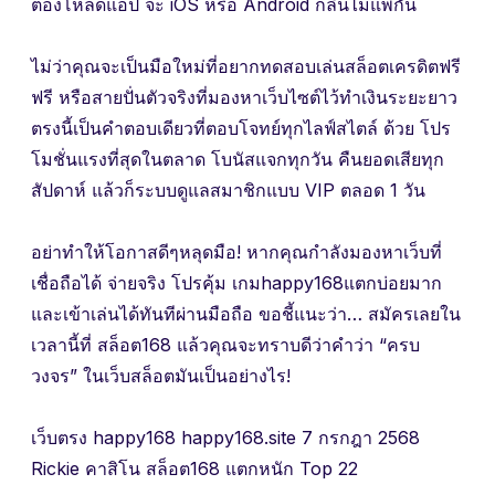
ต้องโหลดแอป จะ iOS หรือ Android ก็ลื่นไม่แพ้กัน
ไม่ว่าคุณจะเป็นมือใหม่ที่อยากทดสอบเล่นสล็อตเครดิตฟรี
ฟรี หรือสายปั่นตัวจริงที่มองหาเว็บไซต์ไว้ทำเงินระยะยาว
ตรงนี้เป็นคำตอบเดียวที่ตอบโจทย์ทุกไลฟ์สไตล์ ด้วย โปร
โมชั่นแรงที่สุดในตลาด โบนัสแจกทุกวัน คืนยอดเสียทุก
สัปดาห์ แล้วก็ระบบดูแลสมาชิกแบบ VIP ตลอด 1 วัน
อย่าทำให้โอกาสดีๆหลุดมือ! หากคุณกำลังมองหาเว็บที่
เชื่อถือได้ จ่ายจริง โปรคุ้ม เกมhappy168แตกบ่อยมาก
และเข้าเล่นได้ทันทีผ่านมือถือ ขอชี้แนะว่า… สมัครเลยใน
เวลานี้ที่ สล็อต168 แล้วคุณจะทราบดีว่าคำว่า “ครบ
วงจร” ในเว็บสล็อตมันเป็นอย่างไร!
เว็บตรง happy168 happy168.site 7 กรกฎา 2568
Rickie คาสิโน สล็อต168 แตกหนัก Top 22