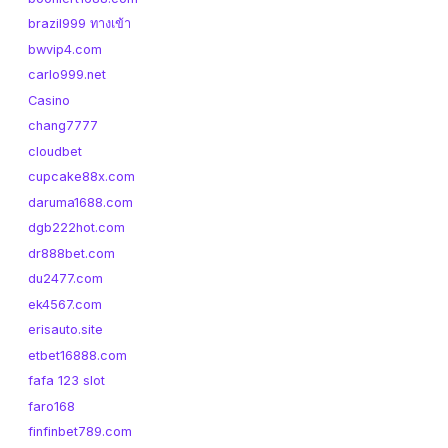
brazil999 ทางเข้า
bwvip4.com
carlo999.net
Casino
chang7777
cloudbet
cupcake88x.com
daruma1688.com
dgb222hot.com
dr888bet.com
du2477.com
ek4567.com
erisauto.site
etbet16888.com
fafa 123 slot
faro168
finfinbet789.com