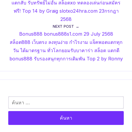
แตกสับ รับทรัพย์ไม่อั้น สล็อตxo ทดลองเล่นก่อนสมัคร
ฟรี! Top 14 by Graig slotxo24hra.com 23กรกฎา
2568
NEXT POST
Bonus888 bonus888s1.com 29 July 2568
สล็อต888 เว็บตรง ลงทุนง่าย กำไรงาม แจ็คพอตแตกทุก
วัน ได้มาตรฐาน ทั่วโลกยอมรับบาคาร่า สล็อต แตกดี
bonus888 รับรองสนุกทุกการเดิมพัน Top 2 by Ronny
ค้นหา
สำหรับ: