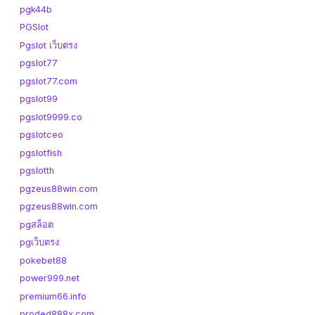
pgk44b
PGSlot
Pgslot เว็บตรง
pgslot77
pgslot77.com
pgslot99
pgslot9999.co
pgslotceo
pgslotfish
pgslotth
pgzeus88win.com
pgzeus88win.com
pgสล็อต
pgเว็บตรง
pokebet88
power999.net
premium66.info
proded888x.com