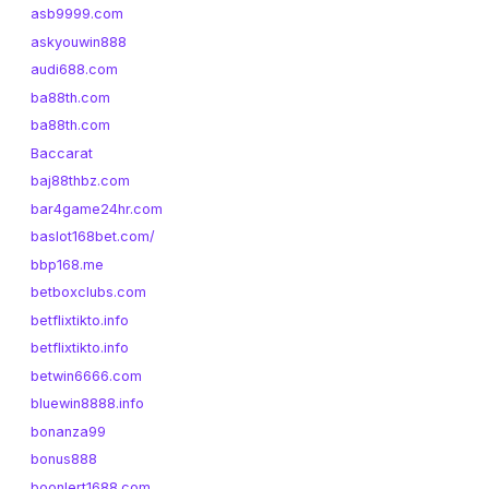
asb9999.com
askyouwin888
audi688.com
ba88th.com
ba88th.com
Baccarat
baj88thbz.com
bar4game24hr.com
baslot168bet.com/
bbp168.me
betboxclubs.com
betflixtikto.info
betflixtikto.info
betwin6666.com
bluewin8888.info
bonanza99
bonus888
boonlert1688.com