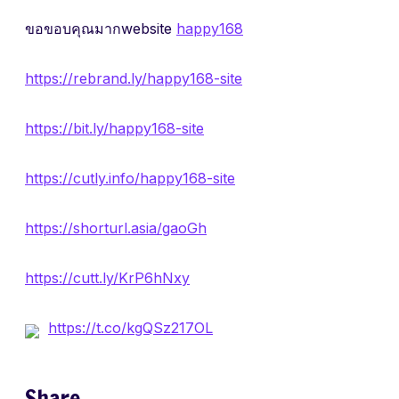
ขอขอบคุณมากwebsite
happy168
https://rebrand.ly/happy168-site
https://bit.ly/happy168-site
https://cutly.info/happy168-site
https://shorturl.asia/gaoGh
https://cutt.ly/KrP6hNxy
https://t.co/kgQSz217OL
Share