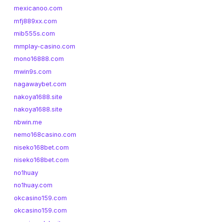
mexicanoo.com
mfj889xx.com
mib555s.com
mmplay-casino.com
mono16888.com
mwin9s.com
nagawaybet.com
nakoya1688.site
nakoya1688.site
nbwin.me
nemo168casino.com
niseko168bet.com
niseko168bet.com
no1huay
no1huay.com
okcasino159.com
okcasino159.com