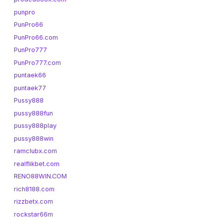
punpro
PunPro66
PunPro66.com
PunPro777
PunPro777.com
puntaek66
puntaek77
Pussy888
pussy888fun
pussy888play
pussy888win
ramclubx.com
realflikbet.com
RENO88WIN.COM
rich8188.com
rizzbetx.com
rockstar66m