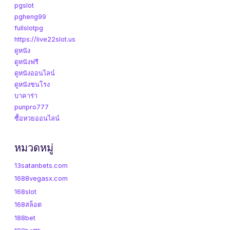
pgslot
pgheng99
fullslotpg
https://live22slot.us
ดูหนัง
ดูหนังฟรี
ดูหนังออนไลน์
ดูหนังชนโรง
บาคาร่า
punpro777
ซื้อหวยออนไลน์
หมวดหมู่
13satanbets.com
1688vegasx.com
168slot
168สล็อต
188bet